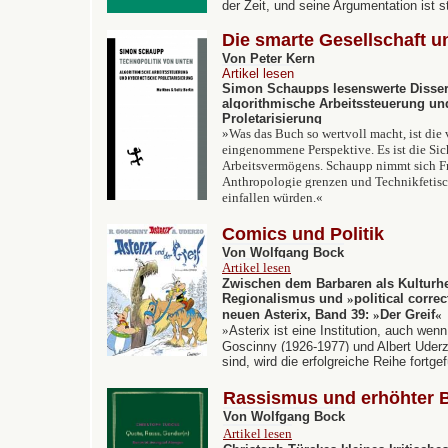
der Zeit, und seine Argumentation ist st
Die smarte Gesellschaft u
Von Peter Kern
Artikel lesen
Simon Schaupps lesenswerte Disser
algorithmische Arbeitssteuerung un
Proletarisierung
»
Was das Buch so wertvoll macht, ist die
eingenommene Perspektive. Es ist die Sic
Arbeitsvermögens. Schaupp nimmt sich Fra
Anthropologie grenzen und Technikfetisc
einfallen würden.
«
Comics und Politik
Von Wolfgang Bock
Artikel lesen
Zwischen dem Barbaren als Kulturhe
Regionalismus und
»
political corre
neuen Asterix, Band 39:
»
Der Greif
«
»
Asterix ist eine Institution, auch wen
Goscinny (1926-1977) und Albert Uderz
sind, wird die erfolgreiche Reihe fortg
Rassismus und erhöhter B
Von Wolfgang Bock
Artikel lesen