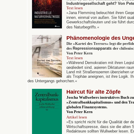
Industriegesellschaft geht?
Von Pete
Text lesen
»
Jana Flemming
beleuchtet ihren Geg
innen, einmal von außen. Sie führt qual
Gewerkschaftsleuten und sie führt dur
des Naturbegriffs.
«
Phänomenologie des Unge
Die
»Kartei des Terrors« legt die perfi
des
Repressionsapparats
der chilenis
Von Peter Kern
Text lesen
»
Während Demokratien mit ihren Legisla
gegliedert sind, agieren Diktaturen r
Land mit Straßensperren überziehen un
als Trophäe aneignen, ist ihre Logik. I
des Untergangs gehorchen.
«
Haircut für alte Zöpfe
Joscha Wullwebers instruktives Buch zu
»
Zentralbankkapitalismus« und den Tr
globalen Finanzsystems.
Von Peter Kern
Artikel lesen
»
Es spricht nicht für die Qualität der 
Wirtschaftspresse, dass sie die alten 
Redakteure sollten Wullweber lesen. Er