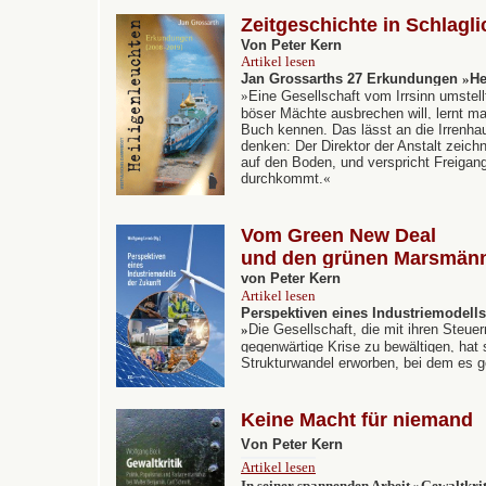
Zeitgeschichte in Schlagli
Von Peter Kern
Artikel lesen
Jan Grossarths 27 Erkundungen
»
He
»
Eine Gesellschaft vom Irrsinn umstel
böser Mächte ausbrechen will, lernt m
Buch kennen. Das lässt an die Irrenha
denken: Der Direktor der Anstalt zeichn
auf den Boden, und verspricht Freigang 
durchkommt.
«
Vom Green New Deal
und den grünen Marsmän
von Peter Kern
Artikel lesen
P
erspektiven eines Industriemodells
»
Die Gesellschaft, die mit ihren Steuer
gegenwärtige Krise zu bewältigen, hat 
Strukturwandel erworben, bei dem es 
Keine Macht für niemand
V
on Peter Kern
Artikel lesen
In seiner spannenden Arbeit »Gewaltkri