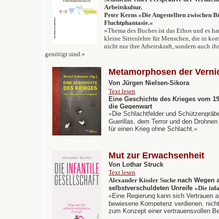
Arbeitskultur.
Peter Kerns »Die Angestellten zwischen B
Fluchtphantasie.«
»Thema des Buches ist das Ethos und es ha
kleine Sittenlehre für Menschen, die in k
nicht nur ihre Arbeitskraft, sondern auch ih
genötigt sind.«
Metamorphosen der Verni
Von Jürgen Nielsen-Sikora
Text lesen
Eine Geschichte des Krieges vom 19
die Gegenwart
»
Die Schlachtfelder und Schützengräb
Guerillas, dem Terror und den Drohnen
für einen Krieg ohne Schlacht.
«
Mut zur Erwachsenheit
Von Lothar Struck
Text lesen
Alexander Kissler Suche
nach Wegen a
selbstverschuldeten Unreife
»
Die inf
»
Eine Regierung kann sich Vertrauen a
bewiesene Kompetenz verdienen, nicht
zum Konzept einer vertrauensvollen B