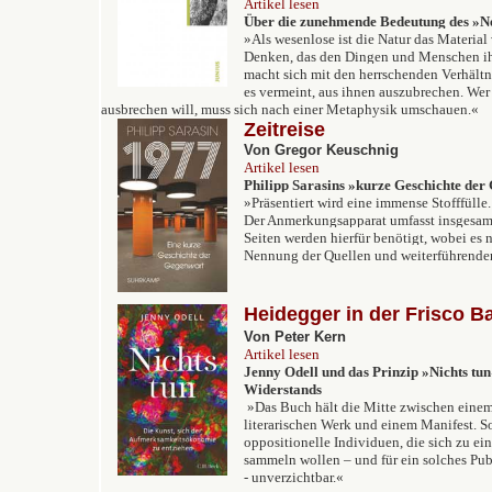
Artikel lesen
Über die zunehmende Bedeutung des
»
N
»
Als wesenlose ist die Natur das Material
Denken, das den Dingen und Menschen ihr
macht sich mit den herrschenden Verhält
es vermeint, aus ihnen auszubrechen. Wer
ausbrechen will, muss sich nach einer Metaphysik umschauen.
«
Zeitreise
Von Gregor Keuschnig
Artikel lesen
Philipp Sarasins
»
kurze Geschichte der
»
Präsentiert wird eine immense Stofffülle.
Der Anmerkungsapparat umfasst insgesam
Seiten werden hierfür benötigt, wobei es
Nennung der Quellen und weiterführenden
Heidegger in der Frisco B
Von Peter Kern
Artikel lesen
Jenny Odell und das Prinzip »Nichts tun«
Widerstands
»Das Buch hält die Mitte zwischen eine
literarischen Werk und einem Manifest. So
oppositionelle Individuen, die sich zu e
sammeln wollen – und für ein solches Pub
- unverzichtbar.«