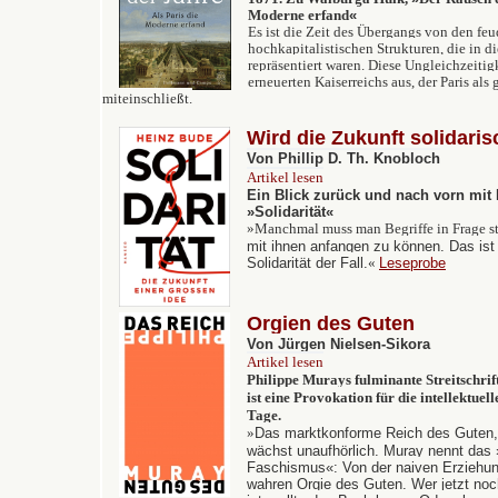
Moderne erfand
«
Es ist die Zeit des Übergangs von den fe
hochkapitalistischen Strukturen, die in d
repräsentiert waren. Diese Ungleichzeiti
erneuerten Kaiserreichs aus, der Paris als
miteinschließt.
Wird die Zukunft solidari
Von Phillip D. Th. Knobloch
Artikel lesen
Ein Blick zurück und nach vorn mit
»
Solidarität
«
»
Manchmal muss man Begriffe in Frage st
mit ihnen anfangen zu können. Das ist
Solidarität der Fall.
«
Leseprobe
Orgien des Guten
Von Jürgen Nielsen-Sikora
Artikel lesen
Philippe Murays fulminante Streitschrif
ist eine Provokation für die intellektuel
Tage.
»
Das marktkonforme Reich des Guten,
wächst unaufhörlich. Muray nennt das 
Faschismus«: Von der naiven Erziehu
wahren Orgie des Guten. Wer jetzt noc