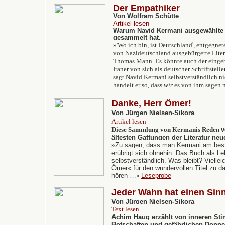
Der Empathiker
Von Wolfram Schütte
Artikel lesen
Warum Navid Kermani ausgewählte 
gesammelt hat.
»'Wo ich bin, ist Deutschland
'
, entgegnet
von Nazideutschland ausgebürgerte Liter
Thomas Mann. Es könnte auch der eingeb
Iraner von sich als deutscher Schriftstelle
sagt Navid Kermani selbstverständlich ni
handelt er so, dass
wir
es von ihm sagen 
Danke, Herr Ömer!
Von Jürgen Nielsen-Sikora
Artikel lesen
Diese Sammlung von Kermanis Reden
v
ältesten Gattungen der Literatur neu
»
Zu sagen, dass man Kermani am beste
erübrigt sich ohnehin. Das Buch als Le
selbstverständlich. Was bleibt? Viellei
Ömer« für den wundervollen Titel zu d
hören …
«
Leseprobe
Jeder Wahn hat einen Sin
Von Jürgen Nielsen-Sikora
Text lesen
Achim Haug erzählt von inneren Sti
Botschaften und gefährlichen Doppe