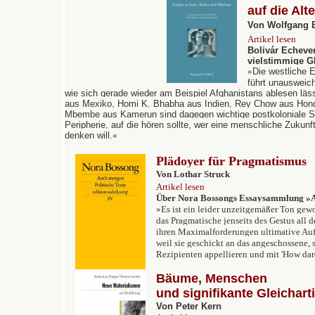
auf die Alte
Von Wolfgang 
Artikel lesen
Bolivár Echever
vielstimmige G
»
Die westliche E
führt unausweich
wie sich gerade wieder am Beispiel Afghanistans ablesen läss
aus Mexiko, Homi K. Bhabha aus Indien, Rey Chow aus Hong
Mbembe aus Kamerun sind dagegen wichtige postkoloniale 
Peripherie, auf die hören sollte, wer eine menschliche Zukunft
denken will.
«
Plädoyer für Pragmatismus
Von Lothar Struck
Artikel lesen
Über Nora Bossongs Essaysammlung »
»Es ist ein leider unzeitgemäßer Ton gewo
das Pragmatische jenseits des Gestus all d
ihren Maximalforderungen ultimative Au
weil sie geschickt an das angeschossene, 
Rezipienten appellieren und mit 'How dar
Bäume, Menschen
und signifikante Gleichart
Von Peter Kern