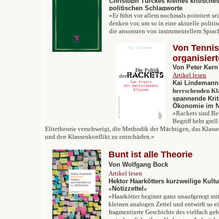
Christoph Türckes kleines kritisch
politischen Schlagworte
»Er führt vor allem nochmals pointiert sei
denken vor, um so in eine aktuelle politi
die ansonsten von instrumentellem Sprac
Von Tennis
organisier
Von Peter Kern
Artikel lesen
Kai Lindemann
herrschenden Kl
spannende Kriti
Ökonomie im N
»
Rackets sind Be
Begriff hebt grell
Elitetheorie verschweigt, die Methodik der Mächtigen, das Klass
und den Klassenkonflikt zu entschärfen.
«
Bunt ist alle Theorie
Von Wolfgang Bock
Artikel lesen
Hektor Haarkötters kurzweilige Kult
»
Notizzettel
«
»Haarkötter beginnt ganz unaufgeregt mit
kleinen analogen Zettel und entwirft so e
fragmentierte Geschichte des vielfach ge