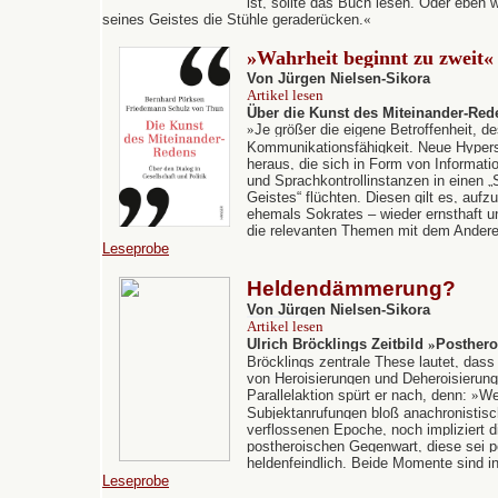
ist, sollte das Buch lesen. Oder eben 
seines Geistes die Stühle geraderücken.
«
»
Wahrheit beginnt zu zweit
«
Von Jürgen Nielsen-Sikora
Artikel lesen
Über die Kunst des Miteinander-Red
»
Je größer die eigene Betroffenheit, de
Kommunikationsfähigkeit. Neue Hyperse
heraus, die sich in Form von Informat
und Sprachkontrollinstanzen in einen 
Geistes“ flüchten. Diesen gilt es, auf
ehemals Sokrates – wieder ernsthaft 
die relevanten Themen mit dem Anderen
Leseprobe
Heldendämmerung?
Von Jürgen Nielsen-Sikora
Artikel lesen
Ulrich Bröcklings Zeitbild
»
Posthero
Bröcklings zentrale These lautet, dass 
von Heroisierungen und Deheroisierung
Parallelaktion spürt er nach, denn:
»
We
Subjektanrufungen bloß anachronistis
verflossenen Epoche, noch impliziert d
postheroischen Gegenwart, diese sei p
heldenfeindlich. Beide Momente sind i
Leseprobe