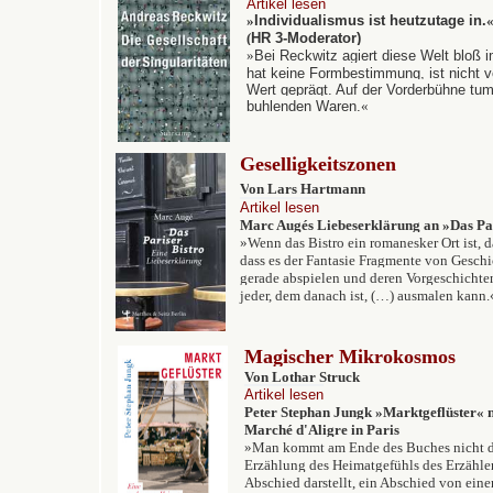
Artikel lesen
»
Individualismus ist heutzutage in.
(
HR 3-Moderator)
»
Bei Reckwitz agiert diese Welt bloß i
hat keine Formbestimmung, ist nicht 
Wert geprägt. Auf der Vorderbühne tu
buhlenden Waren.
«
Geselligkeitszonen
V
on Lars Hartmann
Artikel lesen
Marc Augés Liebeserklärung an »Das Par
»Wenn das Bistro ein romanesker Ort ist, 
dass es der Fantasie Fragmente von Geschic
gerade abspielen und deren Vorgeschichte
jeder, dem danach ist, (…) ausmalen kann.
Magischer Mikrokosmos
Von Lothar Struck
Artikel lesen
Peter Stephan Jungk »Marktgeflüster« 
Marché d'Aligre in Paris
»Man kommt am Ende des Buches nicht da
Erzählung des Heimatgefühls des Erzähler
Abschied darstellt, ein Abschied von einer