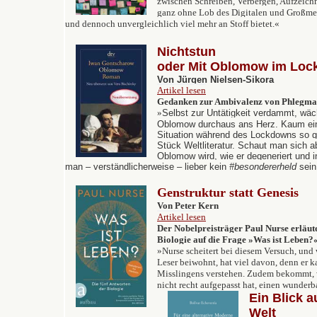
zwischen Schreiben, Verbergen, Aufzeich
ganz ohne Lob des Digitalen und Großme
und dennoch unvergleichlich viel mehr an Stoff bietet.«
Nichtstun
oder
Mit Oblomow im Lo
V
on Jürgen Nielsen-Sikora
Artikel lesen
Gedanken zur Ambivalenz von Phlegmat
»
Selbst zur Untätigkeit verdammt, wäc
Oblomow durchaus ans Herz. Kaum ein
Situation während des Lockdowns so g
Stück Weltliteratur. Schaut man sich a
Oblomow wird, wie er degeneriert und in
man – verständlicherweise – lieber kein
#besondererheld
sein
Genstruktur statt Genesis
Von Peter Kern
Artikel lesen
Der Nobelpreisträger Paul Nurse erläute
Biologie auf die Frage »Was ist Leben?
»Nurse scheitert bei diesem Versuch, und 
Leser beiwohnt, hat viel davon, denn er 
Misslingens verstehen. Zudem bekommt, w
nicht recht aufgepasst hat, einen wunderb
Ein Blick 
Welt