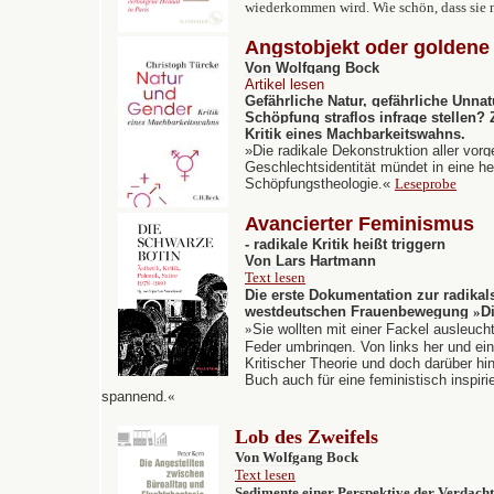
wiederkommen wird. Wie schön, dass sie n
Angstobjekt oder golden
Von Wolfgang Bock
Artikel lesen
Gefährliche Natur, gefährliche Unnat
Schöpfung straflos infrage stellen?
Kritik eines Machbarkeitswahns.
»Die radikale Dekonstruktion aller vor
Geschlechtsidentität mündet in eine 
Schöpfungstheologie.«
Leseprobe
Avancierter Feminismus
- radikale Kritik heißt triggern
Von Lars Hartmann
Text lesen
Die erste Dokumentation zur radikals
westdeutschen Frauenbewegung
»
D
»
Sie wollten mit einer Fackel ausleuch
Feder umbringen. Von links her und eine
Kritischer Theorie und doch darüber hin
Buch auch für eine feministisch inspiri
spannend.
«
Lob des Zweifels
Von Wolfgang Bock
Text lesen
Sedimente einer Perspektive der Verdach