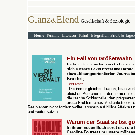
Glanz
Elend
&
Gesellschaft & Soziologie
Home
Termine
Literatur
Krimi
Biografien, Briefe & Tage
Ein Fall von Größenwahn
In ihrem Gemeinschaftswerk
»
Die viert
sich
Richard David Precht und Harald 
einen
»
l
ösungsorientierten Journali
Keuschnig
Text lesen
»
Die immer gleichen Fragen, beantwor
gleichen Personen mit den immer gleic
die rasche Schlagzeile, den prägnanten
große Problem eines Medienbetriebs, d
Rezipienten nicht fordern wollte, sondern auf billige Affekte u
und weiter setzt.
«
Warum der Staat selbst got
In ihrem neuen Buch
sorgt sich die
Caroline Fourest um unsere mühsa