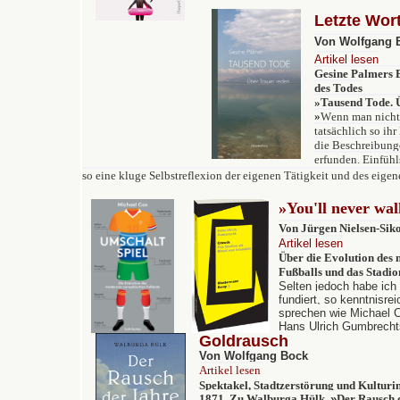
Letzte Wor
Von Wolfgang 
Artikel lesen
Gesine Palmers B
des Todes
»Tausend Tode. 
»
W
enn man nicht 
tatsächlich so ihr
die Beschreibungen
erfunden. Einfühl
so eine kluge Selbstreflexion der eigenen Tätigkeit und des eig
»
You'll never wal
Von Jürgen Nielsen-Sik
Artikel lesen
Über d
ie Evolution des
Fußballs und das Stadion
Selten jedoch habe ich
fundiert, so kenntnisre
sprechen wie Michael 
Hans Ulrich Gumbrecht
Goldrausch
Von Wolfgang Bock
Artikel lesen
Spektakel, Stadtzerstörung und Kulturin
1871. Zu Walburga Hülk,
»
Der Rausch d