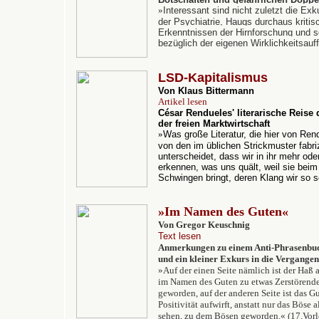
»
Interessant sind nicht zuletzt die Ex
der Psychiatrie, Haugs durchaus kritis
Erkenntnissen der Hirnforschung und s
bezüglich der eigenen Wirklichkeitsauf
LSD-Kapitalismus
Von Klaus Bittermann
Artikel lesen
César Rendueles' literarische Reise
der freien Marktwirtschaft
»
Was große Literatur, die hier von Ren
von den im üblichen Strickmuster fabri
unterscheidet, dass wir in ihr mehr od
erkennen, was uns quält, weil sie bei
Schwingen bringt, deren Klang wir so s
»Im Namen des Guten«
Von Gregor Keuschnig
Text lesen
Anmerkungen zu einem Anti-Phrasenbu
und ein kleiner Exkurs in die Vergangen
»Auf der einen Seite nämlich ist der Haß 
im Namen des Guten zu etwas Zerstörend
geworden, auf der anderen Seite ist das Gut
Positivität aufwirft, anstatt nur das Böse a
sehen, zu dem Bösen geworden.« (17.Vorl