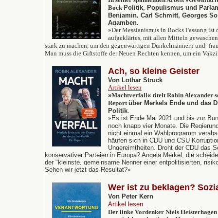
Bock
Politik, Populismus und Parla
Benjamin, Carl Schmitt, Georges So
Agamben.
»
Der Messianismus in Bocks Fassung ist d
aufgeklärtes, mit allen Mitteln gewasche
stark zu machen, um den gegenwärtigen Dunkelmännern und -frau
Man muss die Giftstoffe der Neuen Rechten kennen, um ein Vakzi
Ach, so kleine Geister
Von Lothar Struck
Artikel lesen
»
Machtverfall
«
titelt Robin Alexander 
Report
über
Merkels Ende und das D
Politik
.
»
Es ist Ende Mai 2021 und bis zur Bu
noch knapp vier Monate. Die Regierun
nicht einmal ein Wahlprogramm verabs
häufen sich in CDU und CSU Korruptio
Ungereimtheiten. Droht der CDU das S
konservativer Parteien in Europa? Angela Merkel, die scheide
der "kleinste, gemeinsame Nenner einer entpolitisierten, risi
Sehen wir jetzt das Resultat?
«
Wer ist zu beklagen? Soz
Von Peter Kern
Artikel lesen
Der linke Vordenker Niels Heisterhagen