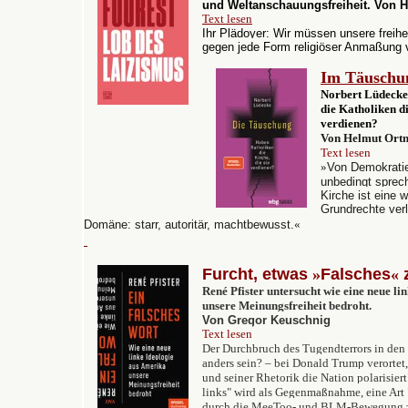
und Weltanschauungsfreiheit.
Von H
Text lesen
Ihr Plädoyer: Wir müssen unsere freihe
gegen jede Form religiöser Anmaßung v
Im Täuschu
Norbert Lüdecke 
die Katholiken di
verdienen?
Von Helmut Ort
Text lesen
»
Von Demokratie
unbedingt sprech
Kirche ist eine 
Grundrechte ver
Domäne: starr, autoritär, machtbewusst.
«
Furcht, etwas
»
Falsches
«
René Pfister untersucht wie
eine neue li
unsere Meinungsfreiheit bedroht.
Von Gregor Keuschnig
Text lesen
Der Durchbruch des Tugendterrors in den
anders sein? – bei Donald Trump verortet
und seiner Rhetorik die Nation polarisie
links" wird als Gegenmaßnahme, eine Art 
durch die MeeToo- und BLM-Bewegung zu