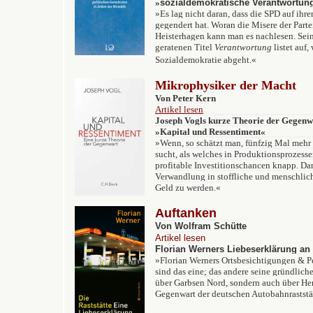
»
sozialdemokratische Verantwortun
»
Es lag nicht daran, dass die SPD auf ihr
gegendert hat. Woran die Misere der Partei
Heisterhagen kann man es nachlesen. Sei
geratenen Titel
Verantwortung
listet auf,
Sozialdemokratie abgeht.
«
Mikrophysiker der Macht
Von Peter Kern
Artikel lesen
Joseph Vogls kurze Theorie der Gegenw
»Kapital und Ressentiment«
»Wenn, so schätzt man, fünfzig Mal mehr
sucht, als welches in Produktionsprozesse
profitable Investitionschancen knapp. Da
Verwandlung in stoffliche und menschlic
Geld zu werden.«
Auftanken
Von Wolfram Schütte
Artikel lesen
Florian Werners Liebeserklärung an 
»
Florian Werners Ortsbesichtigungen & 
sind das eine; das andere seine gründlic
über Garbsen Nord, sondern auch über He
Gegenwart der deutschen Autobahnraststä