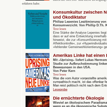
erfahren habe.
Konsumkultur zwischen N
und Ökodiktatur
Philipp Lepenies Legitimierung vo
Konsumverzicht. Von Phillip D.Th. 
Text lesen
Eine Stärke der Analyse Lepenies liegt 
dass er auf eine Entwicklung innerhal
hinweist, die zur »Konsumfixierung mit
Affektkontrolle«, zur »Hyperindividuali
»fehlender Gemeinwohlorientierung« gef
Amerikas Linke hat einen 
Mit
»
Uprising
«
liefert Lukas Hermsm
Studie zur Aufbruchstimmung linke
Bewegungen in den USA.
Von Peter Kern
Text lesen
Was die vom Autor vorgestellte ameri
sympathisch macht, ist das offenbar f
Man reist politisch nicht nach dem Ent
Leseprobe
Die ernüchterte Ökologie
Wieviel an ökologischem Paradigma 
wenn es an die ökonomische Substa