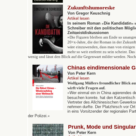
Zukunftshumoreske
Von Gregor Keuschnig
Artikel lesen
In
seinem Roman
»
Die Kandidatin
« s
Schreiber mit den politischen Mögli
Zeitgeistdiskussionen
»
Die Figuren bleiben am Ende so unangrei
20+x-Jahre, die der Roman in der Zukunft 
wäre einzuwenden, dass man von einigen
mehr so weit entfernt zu sein scheint. Da
wenig und lässt den Blick auf die Gegenwart milder werden. Noch
Chinas eindimensionale G
Von Peter Kern
Artikel lesen
Wolfgang Müllers freundlicher Blick au
wirft viele Fragen auf.
»
Wer einmal ein in China agierendes 
besuchen konnte, hat den Katzentisch
Vertreter des Allchinesischen Gewerks
nehmen durfte. Der Platzhirsch vor Ort
in eins Vorsitzender der regionalen Par
der Polizei.
«
Prunk, Mode und Singular
Von Peter Kern