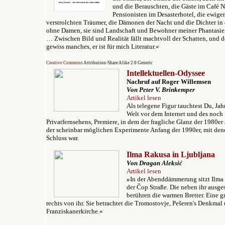
und die Berauschten, die Gäste im Café 
Pensionisten im Desasterhotel, die ewige
verstrolchten Träumer, die Dämonen der Nacht und die Dichter i
ohne Damen, sie sind Landschaft und Bewohner meiner Phantasie
… Zwischen Bild und Realität fällt machtvoll der Schatten, und d
gewiss manches, er ist für mich Literatur.«
Creative Commons
Attribution-Share Alike 2.0 Generic
Intellektuellen-Odyssee
Nachruf auf Roger Willemsen
Von Peter V. Brinkemper
Artikel lesen
Als telegene Figur tauchtest Du, Jah
Welt vor dem Internet und des noch 
Privatfernsehens, Premiere, in dem der fragliche Glanz der 1980e
der scheinbar möglichen Experimente Anfang der 1990er, mit de
Schluss war.
Ilm
a Rakusa in Ljubljana
Von Dragan Aleksić
Artikel lesen
»
In der Abenddämmerung sitzt Ilma 
der Čop Straße. Die neben ihr ausg
berühren die warmen Bretter. Eine g
rechts von ihr. Sie betrachtet die Tromostovje, Pešeren's Denkmal 
Franziskanerkirche.«