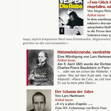
»Zum Glück ist
eingefallen, m
Von Jürgen Niel
Artikel lesen
In dem autobiogr
inklusive den un
spiegelnden Hall
so die Presse dam
Scheitern einer 
lange, täglich fortgesetzte Brief eines Ertrinkenden, Abgleitenden,
gerichtet an alle und niemanden.«
Himmelstürzende, verdrehte
Eine Würdigung von Lars Hartma
Artikel lesen
Am 9. April 1821 wurde
der Dichter
Charles-Pierre Baudelaire in Paris
»
...
oder wie wir schon bei Hölderlin,
sahen: Wer auf dem Kopf geht, hat d
Abgrund:
»Race de Caïn, au ciel mon
Et sur la terre jette Dieu!«
«
Der Schaum der Jahre
Von Lars Hartmann
Artikel lesen
»
Il n'y a plus d'après ...
«
Zum 101. Geburtstag von Boris Vian