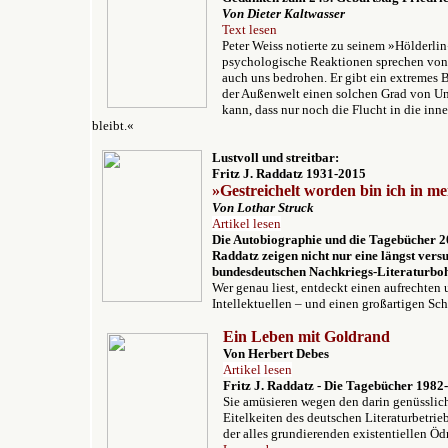
Von Dieter Kaltwasser
Text lesen
Peter Weiss notierte zu seinem »Hölderli
psychologische Reaktionen sprechen von 
auch uns bedrohen. Er gibt ein extremes B
der Außenwelt einen solchen Grad von U
kann, dass nur noch die Flucht in die inn
bleibt.«
Lustvoll und streitbar:
Fritz J. Raddatz 1931-2015
»Gestreichelt worden bin ich in m
Von Lothar Struck
Artikel lesen
Die Autobiographie und die Tagebücher 2
Raddatz zeigen n
icht nur eine längst ver
bundesdeutschen Nachkriegs-Literaturbo
Wer genau liest, entdeckt einen aufrechte
Intellektuellen – und einen großartigen Schr
Ein
Leben
mit Goldrand
Von Herbert Debes
Artikel lesen
Fritz J. Raddatz -
Die Tagebücher 1982
Sie amüsieren wegen den darin genüsslich
Eitelkeiten des deutschen Literaturbetri
der alles grundierenden existentiellen Öd