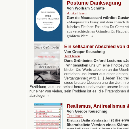
Postume Danksagung
Von Wolfram Schütte
Artikel lesen
Guy de Maupassant würdigt Gustav
»
Maupassants Essay, mit dem er auch de
falschen Flaubert-Freundes Du Camp wid
aus verschiedenen Gründen für Flaubert-
größtem Wert ...
«
Ein seltsamer Abschied von de
Von Gregor Keuschnig
Text lesen
Durs Grünbeins
Oxford Lectures
»
Je
»Wir bemühen uns um eine Photosynth
Bilder. Die Worte arbeiten an der Überli
erreichen uns immer aus einer kleinen 
Vergangenheit wird. […] Jeden Tag tre
diese brutale Übersetzung der Zeit in e
Erzählung, aus uns selbst heraus und verwirrt unsere Imagin
nur einer von vielen, sein Problem ist es, die Prätentionen
abzulegen.
«
Realismus, Antirealismus 
Von Gregor Keuschnig
Text lesen
Dietmar Daths
»
Stehsatz
«
ist die erw
überarbeitete Version eines Kläru