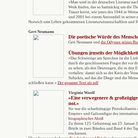
»Man wird in der deutschen Literatur nach
Werk finden, das so hartnäckig um die T
Trauer kreist, wie jenes des 1944 in Wer
und 2001 bei einem Autounfall in seiner
Norwich ums Leben gekommenen Literaturwissenschaftlers und Sch
Gert Neumann
Die poetische Würde des Mensch
Gert Neumann und
die Odyssee seines Bu
Übungen jenseits der Möglichkei
»Das Schwierige am Sprechen ist die Liebe,
durch die geschlossenen Finger der vor 
zu sehen, als den Deutungen, die in den 
verfallen: damit sich so der Kreis der Ver
Subjekts, auf das die Dinge und die Mens
schließen kann.«
Der gesamte Text als pdf
Virginia Woolf
»Eine verwegenere & großzügiger
not.«
Sie war die scharfzüngige Protokollanti
Empire« und Galionsfigur des internati
biographischer Abriß
Zu ihrem 125. Geburtstag am 25. Januar 2
Briefe in zwei Bänden und Band 4 der T
erschienen.