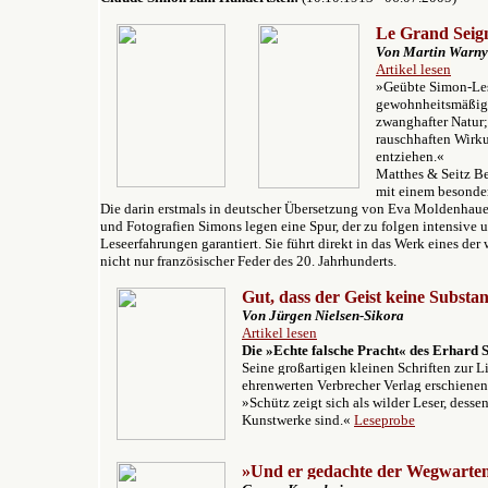
Le Grand Seig
V
on Martin Warny
Artikel lesen
»Geübte Simon-Les
gewohnheitsmäßige
zwanghafter Na
tur
rauschhaften Wirku
entziehe
n
.«
Matthes & Seitz Be
mit einem besonde
Die
darin erstmals in deutscher Übersetzung von Eva Moldenhaue
und Fotografien Simons legen eine Spur, der zu folgen intensive 
Leseerfahrungen garantiert. Sie führt direkt in das Werk eines der
nicht nur französischer Feder des 20. Jahrhunderts.
Gut, dass der Geist keine Substan
Von Jürgen Nielsen-Sikora
Artikel lesen
Die »Echte falsche Pracht« des Erhard S
Seine großartigen kleinen Schriften zur L
ehrenwerten Verbrecher Verlag erschienen
»Schütz zeigt sich als wilder Leser, desse
Kunstwerke sind.«
Leseprobe
»Und er gedachte der Wegwarten 