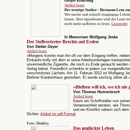
Gregor Keuschnig
Artikel lesen
Der trotzige Stoiker - Hermann Lenz zu
Wer rasche und schnell eingängige Lektüre
lassen. Aber irgendwann wird der Leser r
nicht mehr aufhören zu lesen.
Leseprobe
In Memoriam Wolfgang Jeske
Der Stellvertreter Brechts auf Erden
Von Stefan Geyer
Artikel lesen
»
Morgens konnte man ihn oft vor dem Eingang treffen, neben 
Einkaufs-trolly mit dem er seine Arbeitsunterlagen transportie
unvermeidliche Zigarette, die noch zu Ende geraucht werden
Verlag betrat. Freundlich schenkte er jedem zur morgendlich
verschmitztes Lächeln. Am 11. Februar 2012 ist Wolfgang Je
Berliner Krankenhaus gestorben. Er wurde sechzig Jahre alt.
»Bleiben will ich, wo ich nie
Von Thomas Hummitzsch
Artikel lesen
Kaum ein Schriftsteller von seinem
Vergessenheit geraten, wie Thom
und ein Kinofilm nähern sich dem
Dichter.
Artikel im pdf-Format
Foto:
Dinkley
Das geglückte Leben