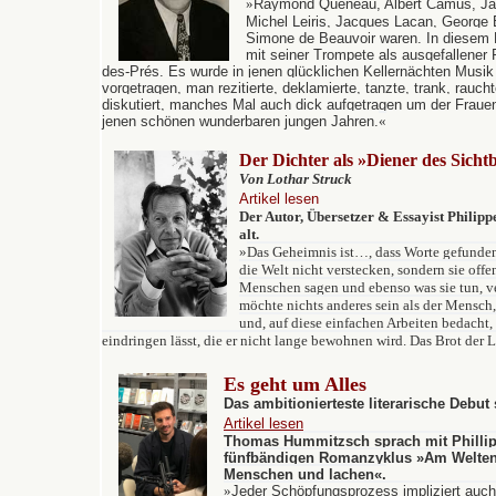
»
Raymond Queneau, Albert Camus, Jac
Michel Leiris, Jacques Lacan, George B
Simone de Beauvoir waren. In diesem R
mit seiner Trompete als ausgefallener 
des-Prés. Es wurde in jenen glücklichen Kellernächten Musik
vorgetragen, man rezitierte, deklamierte, tanzte, trank, rauch
diskutiert, manches Mal auch dick aufgetragen um der Frauen w
jenen schönen wunderbaren jungen Jahren.
«
Der Dichter als »Diener des Sicht
Von Lothar Struck
Artikel lesen
Der Autor, Übersetzer & Essayist Philipp
alt.
»
Das Geheimnis ist…, dass Worte gefunden
die Welt nicht verstecken, sondern sie offen
Menschen sagen und ebenso was sie tun, ve
möchte nichts anderes sein als der Mensch,
und, auf diese einfachen Arbeiten bedacht, 
eindringen lässt, die er nicht lange bewohnen wird. Das Brot der L
Es geht um
Alles
Das ambitionierteste literarische Debut 
Artikel lesen
Thomas Hummitzsch sprach mit Phillip
fünfbändigen Romanzyklus »Am Weltenr
Menschen und lachen«.
»
Jeder Schöpfungsprozess impliziert auc