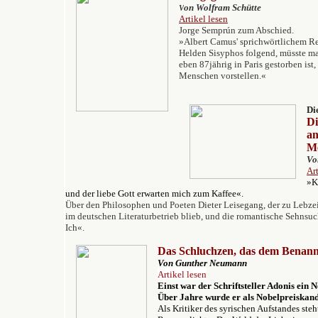
on Wolfram Schütte
V
Artikel lesen
Jorge Semprún zum Abschied.
»A
lbert Camus' sprichwörtlichem 
Helden Sisyphos folgend, müsste ma
eben 87jährig in Paris gestorben ist,
Menschen vorstellen.«
Di
Di
an
Me
Vo
Ar
»K
und der liebe Gott erwarten mich zum Kaffee«.
Über den Philosophen und Poeten Dieter Leisegang, der zu Lebzei
im deutschen Literaturbetrieb blieb, und die
romantische
Sehnsuch
Ich«
.
Das Schluchzen, das dem Benann
Von Gunther Neumann
Artikel lesen
Einst war der Schriftsteller Adonis ein 
Über Jahre wurde er als Nobelpreiskand
Als Kritiker des syrischen Aufstandes steh