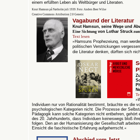
einem erfüllten Leben als Weltbürger und Literaten.
Knut Hamsun på Nørholm juli 1939.
Foto: Anders Beer Wilse
Creative Commons
Attribution 2.0 Generic
Vagabund der Literatur
Knut Hamsun, seine Wege und Ab
Eine Sichtung
v
on Lothar Struck
zum
Text lesen
»
Hamsuns Prophezeiung, man werde i
politischen Verstrickungen vergesse
die Literatur denken, dürften sich nich
S
P
Z
So
Ph
N
Te
»
W
Individuen nur von Rationalität bestimmt, bräuchte es die v
psychologischen Kategorien nicht. Die Prozesse der Selbs
Pädagogik kann solche Kategorien nicht entbehren, gehört 
des 20. Jahrhunderts, dass Individuen keineswegs bloß ihre
folgen. Den an der Humanisierung der Gesellschaft arbeiten
Einsicht die faschistische Erfahrung aufgeherrscht.
«
Abschied vom Jetzt