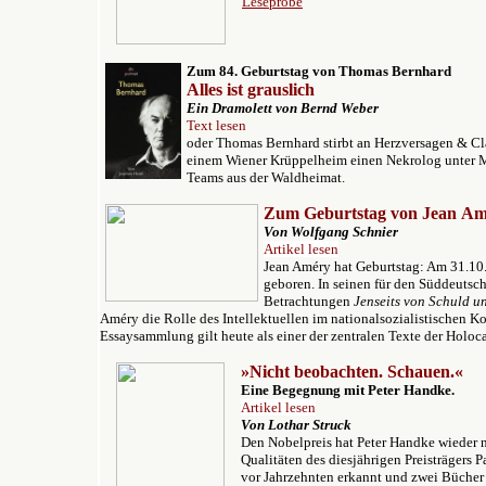
Leseprobe
Zum 84. Geburtstag von Thomas Bernhard
Alles ist grauslich
Ein Dramolett von Bernd Weber
Text lesen
oder Thomas Bernhard stirbt an Herzversagen & Cl
einem Wiener Krüppelheim einen Nekrolog unter Mi
Teams aus der Waldheimat.
Zum Geburtstag von Jean A
Von Wolfgang Schnier
Artikel lesen
Jean Améry hat Geburtstag: Am 31.10
geboren. In seinen für den Süddeuts
Betrachtungen
Jenseits von Schuld u
Améry die Rolle des Intellektuellen im nationalsozialistischen Ko
Essaysammlung gilt heute als einer der zentralen Texte der Holocau
»Nicht beobachten. Schauen.«
Eine Begegnung mit Peter Handke.
Artikel lesen
Von Lothar Struck
Den Nobelpreis hat Peter Handke wieder n
Qualitäten des diesjährigen Preisträgers 
vor Jahrzehnten erkannt und zwei Bücher 