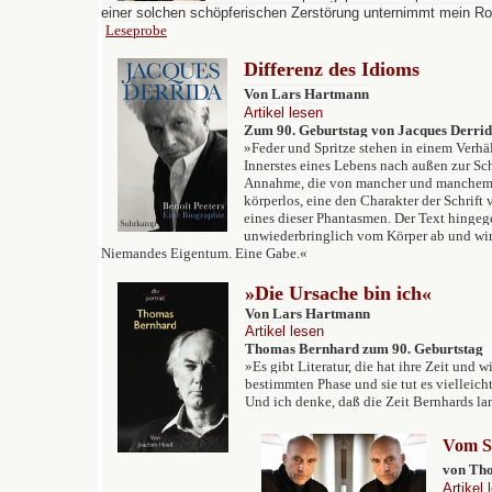
einer solchen schöpferischen Zerstörung unternimmt mein Ro
Leseprobe
Differenz des Idioms
Von Lars Hartmann
Artikel lesen
Zum 90. Geburtstag von Jacques Derri
»
Feder und Spritze stehen in einem Verhält
Innerstes eines Lebens nach außen zur Scha
Annahme, die von mancher und manchem g
körperlos, eine den Charakter der Schrift
eines dieser Phantasmen. Der Text hingeg
unwiederbringlich vom Körper ab und wir
Niemandes Eigentum. Eine Gabe.«
»Die Ursache bin ich«
Von Lars Hartmann
Artikel lesen
Thomas Bernhard zum 90. Geburtstag
»Es gibt Literatur, die hat ihre Zeit und 
bestimmten Phase und sie tut es vielleicht
Und ich denke, daß die Zeit Bernhards lan
Vom Sc
von Th
Artikel 