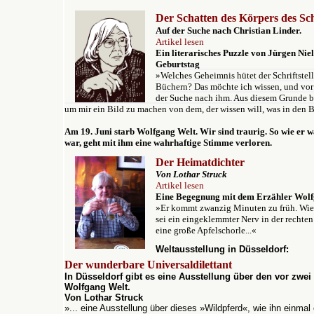
Der Schatten des Körpers des Schr
Auf der Suche nach Christian Linder.
Artikel lesen
Ein literarisches Puzzle von Jürgen Nie
Geburtstag
»Welches Geheimnis hütet der Schriftstell
Büchern? Das möchte ich wissen, und vor 
der Suche nach ihm. Aus diesem Grunde bin
um mir ein Bild zu machen von dem, der wissen will, was in den 
Am 19. Juni starb Wolfgang Welt. Wir sind traurig. So wie er w
war, geht mit ihm eine wahrhaftige Stimme verloren.
Der Heimatdichter
Von Lothar Struck
Artikel lesen
Eine Begegnung mit dem Erzähler Wolf
»Er kommt zwanzig Minuten zu früh. Wie e
sei ein eingeklemmter Nerv in der rechten 
eine große Apfelschorle...«
Weltausstellung in Düsseldorf:
Der wunderbare Universaldilettant
In Düsseldorf gibt es eine Ausstellung über den vor zwei
Wolfgang Welt.
Von Lothar Struck
»
...
eine Ausstellung über dieses »Wildpferd«, wie ihn einmal