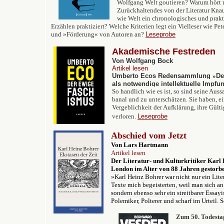
Wolfgang Welt goutieren? Warum hört
Zurückhaltendes von der Literatur Kna
wie Welt ein chronologisches und prak
Erzählen praktiziert? Welche Kriterien legt ein Vielleser wie Pe
und »Förderung« von Autoren an?
Leseprobe
Akademische Festreden
Von Wolfgang Bock
Artikel lesen
Umberto Ecos Redensammlung
»
De
als notwendige intellektuelle Impfu
So handlich wie es ist, so sind seine Au
banal und zu unterschätzen. Sie haben, 
Vergeblichkeit der Aufklärung, ihre Gültig
verloren.
Leseprobe
Abschied vom Jetzt
Von Lars Hartmann
Artikel lesen
Der Literatur- und Kulturkritiker Karl 
London im Alter von 88 Jahren gestorb
»Karl Heinz Bohrer war nicht nur ein Lite
Texte mich begeisterten, weil man sich an
sondern ebenso sehr ein streitbarer Essay
Polemiker, Polterer und scharf im Urteil.
Zum 50. Todesta