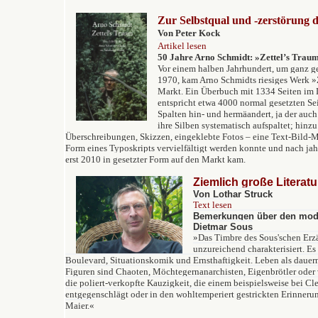
Zur Selbstqual und -zerstörung 
Von Peter Kock
Artikel lesen
50 Jahre Arno Schmidt: »Zettel’s Trau
Vor einem halben Jahrhundert, um ganz ge
1970, kam Arno Schmidts riesiges Werk »
Markt. Ein Überbuch mit 1334 Seiten im 
entspricht etwa 4000 normal gesetzten Sei
Spalten hin- und hermäandert, ja der auc
ihre Silben systematisch aufspaltet; hin
Überschreibungen, Skizzen, eingeklebte Fotos – eine Text-Bild-M
Form eines Typoskripts vervielfältigt werden konnte und nach jah
erst 2010 in gesetzter Form auf den Markt kam.
Ziemlich große Literatu
Von Lothar Struck
Text lesen
Bemerkungen über den mode
Dietmar Sous
»
Das Timbre des Sous'schen Erzä
unzureichend charakterisiert. Es
Boulevard, Situationskomik und Ernsthaftigkeit. Leben als dauer
Figuren sind Chaoten, Möchtegernanarchisten, Eigenbrötler oder 
die poliert-verkopfte Kauzigkeit, die einem beispielsweise bei Cl
entgegenschlägt oder in den wohltemperiert gestrickten Erinner
Maier.
«