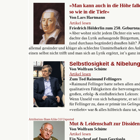
»Man kann auch in die Höhe fall
so wie in die Tiefe«
Von Lars Hartmann
Artikel lesen
Friedrich Hölderlin zum 250. Geburtst
»Aber wohnt nicht jedem Dichter ein wen
dachte das Lyrik aufsaugende Bürgertum,
(und durchaus begründet) draußen hält? Ä
allemal gesünder und klüger als schlechte Unmittelbarkeit des An
einen selbst nicht trifft und man sich an Lyrik ergötzt, istʼs ganz i
Selbstlosigkeit & Nibelun
Von Wolfram Schütte
Artikel lesen
Zum Tod Raimund Fellingers
»Raimund Fellinger hatte neben allen an
qualitativen Fähigkeiten die hervorragen
großen, erfolg- & einflußreichen Lektors: 
Wenn Unseld von sich behauptete, er sei in
für Fellinger zu, dass er primär ins
Gelinge
»verliebt« war & alles hilfreich dazu tat,
Attribution-Share Alike 3.0 Unported
Mut & Leidenschaft zur Dissiden
Von Wolfram Schütte
Artikel lesen
Ein Nachruf auf Juan Goytisolo