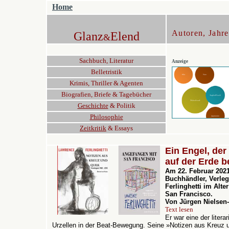
Home
Autoren, Ja
Glanz
Elend
&
Sachbuch, Literatur
Anzeige
Belletristik
Krimis
, Thriller & Agenten
Biografien, Briefe
& Tagebücher
Geschichte
& Politik
Philosophie
Zeitkritik
&
Essays
Ein Engel, der
auf der Erde b
A
m 22. Februar 2021
Buchhändler, Verle
Ferlinghetti im Alte
San Francisco.
Von Jürgen Nielsen
Text lesen
Er war eine der litera
Urzellen in der Beat-Bewegung. Seine
»
Notizen aus Kreuz 