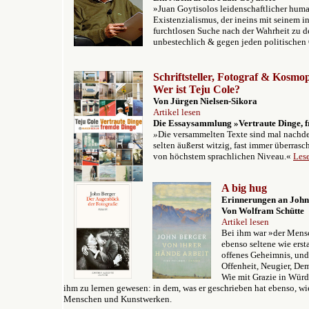
»Juan Goytisolos leidenschaftlicher huma
Existenzialismus, der ineins mit seinem i
furchtlosen Suche nach der Wahrheit zu d
unbestechlich & gegen jeden politischen
Schriftsteller, Fotograf & Kosmop
Wer ist Teju Cole?
Von Jürgen Nielsen-Sikora
Artikel lesen
Die Essaysammlung
»Vertraute Dinge, 
»
Die versammelten Texte sind mal nachden
selten äußerst witzig, fast immer überras
von höchstem sprachlichen Niveau.«
Les
A big hug
Erinnerungen an John
Von Wolfram Schütte
Artikel lesen
Bei ihm war »der Mensc
ebenso seltene wie erst
offenes Geheimnis, und
Offenheit, Neugier, De
Wie mit Grazie in Würd
ihm zu lernen gewesen: in dem, was er geschrieben hat ebenso, 
Menschen und Kunstwerken.