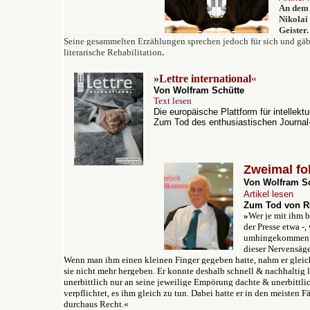
An dem 
Nikolai 
Geister.
Seine gesammelten Erzählungen sprechen jedoch für sich und gäbe
literarische Rehabilitation
.
»
Lettre international
«
Von Wolfram Schütte
Text lesen
Die europäische Plattform für intellekt
Zum Tod des enthusiastischen Journal-
Zweimal fo
Von Wolfram S
Artikel lesen
Zum Tod von R
»
Wer je mit ihm b
der Presse etwa -,
umhingekommen s
dieser Nervensäg
Wenn man ihm einen kleinen Finger gegeben hatte, nahm er gleic
sie nicht mehr hergeben. Er konnte deshalb schnell & nachhaltig l
unerbittlich nur an seine jeweilige Empörung dachte & unerbittli
verpflichtet, es ihm gleich zu tun. Dabei hatte er in den meisten F
durchaus Recht.
«