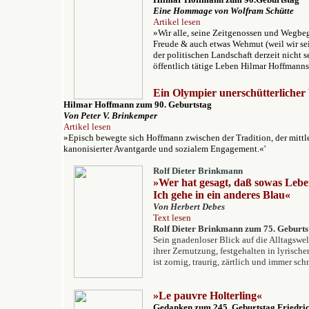
Eine Hommage v
on Wolfram Schütte
Artikel lesen
»Wir alle, seine Zeitgenossen und Wegbegl
Freude & auch etwas Wehmut (weil wir sei
der politischen Landschaft derzeit nicht 
öffentlich tätige Leben Hilmar Hoffmanns
Ein Olympier unerschütterlicher V
Hilmar Hoffmann zum 90. Geburtstag
V
on Peter V. Brinkemper
Artikel lesen
»Episch bewegte sich Hoffmann zwischen der Tradition, der mittle
kanonisierter Avantgarde und sozialem Engagement.«'
Rolf Dieter Brinkmann
»Wer hat gesagt, daß sowas Leben
Ich gehe in ein anderes Blau«
Von Herbert Debes
Text lesen
Rolf Dieter Brinkmann zum 75. Geburts
Sein gnadenloser Blick auf die Alltagsw
ihrer Zernutzung, festgehalten in lyrische
ist zornig, traurig, zärtlich und immer s
»
Le pauvre Holterling«
Gedanken zum 245. Geburtstag Friedric