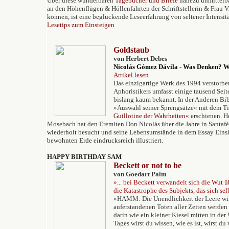
Über diese wunderbaren
Tagebücher und Briefe
nahezu unmittelb
an den Höhenflügen & Höllenfahrten der Schriftstellerin & Frau V
können, ist eine beglückende Leseerfahrung von seltener Intensität
Lesetips zum Einsteigen
Goldstaub
von Herbert Debes
Nicol
ás Gómez Dávila
-
Was Denken? W
Artikel lesen
Das
einzigartige Werk des 1994 verstorb
Aphoristikers umfasst einige tausend Seite
bislang kaum bekannt. In der Anderen Bib
»
Auswahl seiner
Sprengsätze
« mit dem Ti
Guillotine der Wahrheiten«
erschienen. H
Mosebach hat den Eremiten Don Nicolás über die Jahre
in Santaf
wiederholt besucht und seine Lebensumstände in dem Essay
Eins
bewohnten Erde
eindrucksreich illustriert.
HAPPY BIRTHDAY SAM
Beckett or not to be
von Goedart Palm
»... bei Beckett verwandelt sich die Wut ü
die Katastrophe des Subjekts, das sich selb
»HAMM: Die Unendlichkeit der Leere wir
auferstandenen Toten aller Zeiten werden s
darin wie ein kleiner Kiesel mitten in der 
Tages wirst du wissen, wie es ist, wirst du 