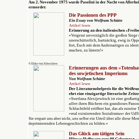
Am 2. November 1975 wurde Pasolini in der Nacht von Allerheil
ermordet:
Die Passionen des PPP
Ein Essay v
on Wolfram Schütte
Artikel lesen
Erinnerung an den italienischen »Freib
»Vergesst unverzüglich die großen Siege u
unerschütterlich, hartnäckig, ewig in Oppo
fort, Euch mit dem Andersartigen zu ident
machen, zu lästern!«
© Ekko von Schwichow
Erinnerungen aus dem »Totenha
des sowjetischen Imperiums
Von Wolfram Schütte
Artikel lesen
Der Literaturnobelpreis für die Weißrus
ehrt eine einzigartige literarische Zeitz
»Swetlana Alexijewitsch ist eine großarti
allen
ihren Büchern ein grandioses Panor
Schlachtfeld eröffnet hat, das als ruinös
»real existierenden Sozialismus« der UdS
Sie erspart uns aber nicht,
uns selbst
ein Urteil über alle diese Me
deprimierenden Lebensgeschichten zu bilden.«
Das Glück am tätigen Sein
Hilmar Hoffmann zum 90.Geburtstag