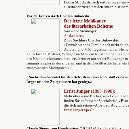
Lothar Struck, der sich seit Jahren intens
auseinandersetzt, hat den Autor in seinem
Vor 20 Jahren starb Charles Bukowski
.
Der letzte Mohikaner
der literarischen Boheme
Von René Steininger
Artikel lesen
Zum Nachlass Charles Bukowskis.
»Damals war das Terrain noch nicht so übe
Autoren und Möchtegernschreiber wie heut
Zeitschriften, Kritiker, Verleger, nicht so ein Riesenbetrieb, so ei
den Klempner kommen lässt, erscheint er mit seiner Rohrzange i
Gummistampfer in der anderen, und in der Gesäßtasche hat er ein
ausgewählten Madrigalen.«
»Nachruhm bedeutet für den Betroffenen das Gute, daß er davon
Ärger mit den Zeitgenossen hat genügt.«
Ernst Jünger
(1895-1998):
Mehr über seine Bücher, sein Leben und 
finden Sie auf unserer Spezialseite,
»
E
ine
die sich mit seiner »Arbeit am Abgrund de
Ernst Jünger Spezial
Claude Simon zum Hundertsten:
(10.10.1913 - 06.07.2005)