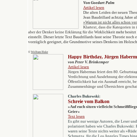
Von Goedart Palm
Artikel lesen
Die alten Leiden der neuen Theo
Jean Baudrillard achtzig Jahre a
»
Warum ist nicht alles schon v
Klartext, dass die Kategorien in
aber der Denker keine Erklärung für die Wi
rklichkeit mehr besitz
einstellt. Dieser letzte Text Baudrillards fasst seine Theorie noc
vorzüglich geeignet, die Grundmotive seines Denkens im Holzsch
©
Wolfram Huke
Happy Birthday, Jürgen Haberm
von Peter V. Brinkemper
Artikel lesen
Jürgen Habermas feiert den 80. Geburtstag
Verdichtung und Ausdehnung der elektroni
Öffentlichkeit hat ein Ausmaß erreicht, b
Zusammenhänge und Übersichten geschaff
Charles Bukowski:
Schreie vom Balkon
»
Auf euch sitzen vielleicht Schmeißflieg
Geier
«
Text lesen
Es gibt nur w
enige Autoren, die Leser und 
polarisiert haben wie Charles Bukowski:
waren seine Texte nichts weiter als »Rüde
Schmutz«, für die
Los Angeles Times
hing