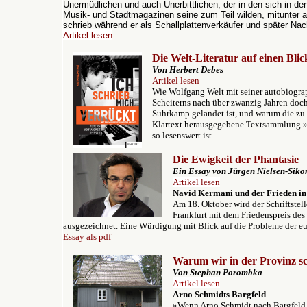
Unermüdlichen und auch Unerbittlichen, der in den sich in de
Musik- und Stadtmagazinen seine zum Teil wilden, mitunter a
schrieb während er als Schallplattenverkäufer und später Nac
Artikel lesen
Die Welt-Literatur auf einen Blic
Von Herbert Debes
Artikel lesen
Wie Wolfgang Welt mit seiner autobiogra
Scheiterns nach über zwanzig Jahren doch
Suhrkamp gelandet ist, und warum die zu 
Klartext herausgegebene Textsammlung »
so lesenswert ist.
Die Ewigkeit der Phantasie
Ein Essay von Jürgen Nielsen-Sik
Artikel lesen
Navid Kermani und der Frieden in
Am 18. Oktober wird der Schriftstel
Frankfurt mit dem Friedenspreis de
ausgezeichnet. Eine Würdigung mit Blick auf die Probleme der e
Essay als pdf
Warum wir in der Provinz s
Von Stephan Porombka
Artikel lesen
Arno
Schmidts Bargfeld
»Wenn Arno Schmidt nach Bargfeld zi