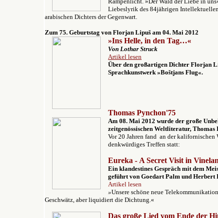
Rampenlicht. »Der Wald der Liebe in uns
Liebeslyrik des 84jährigen Intellektuell
arabischen Dichters der Gegenwart.
Z
um 75. Geburtstag von
Florjan Lipuš
am 04. Mai 2012
»Ins Helle, in den Tag…«
Von Lothar Struck
Artikel lesen
Über den großartigen Dichter Florjan L
Sprachkunstwerk »Boštjans Flug«.
Thomas Pynchon'75
Am 08. Mai 2012 wurde der große Unbe
zeitgenössischen Weltliteratur, Thomas 
Vor 20 Jahren fand an der kalifornischen
denkwürdiges Treffen statt:
Eureka -
A Secret Visit in Vinela
Ein klandestines Gespräch mit dem Mei
geführt von Goedart Palm und Herbert 
Artikel lesen
»
Unsere schöne neue Telekommunikation 
Geschwätz, aber liquidiert die Dichtung.«
Das große Lied vom Ende der Hi