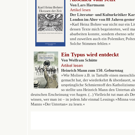
Von Lars Hartmann
Artikel lesen
Der Literatur- und Kulturkritiker Kar
London im Alter von 88 Jahren gestor
»Karl Heinz Bohrer war nicht nur ein Lit
dessen Texte mich begeisterten, weil ma
abarbeiten konnte, sondern ebenso sehr e
und zuweilen auch ein Polemiker, Poltere
Solche Stimmen fehlen.«
Ein Typus wird entdeckt
Von Wolfram Schütte
Artikel lesen
Heinrich Mann zum 150. Geburtstag
»Wie Moliere z.B. in Tartuffe einen menschl
gemacht hat, der wiederkehrt & überdauert, s
ursprüngliche Schmierstoff des Katholizismu
so stellte uns Heinrich Mann den Untertan als
deutschen Erscheinung vor Augen. (...) Vielleicht tut man als D
wissen, wer man ist – in jedem Jahr einmal Lessings »Minna v
Manns »Der Untertan« zu lesen.«