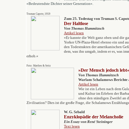
»Bedeutendste Dichter seiner Generation«.
Truman Capote, 1959
Zum 25. Todestag von Truman S. Capot
Der Haltlose
Von Thomas Hummitzsch
Artikel lesen
«Er kannte die Welt ganz oben und die g
Yorker UN-Plaza-Hotel ebenso ein und aus
den Todestrakten der amerikanischen Gef
dem, was ihn umgab, indem er es, was imm
erhob.«
Foto: Matthes & Seitz
»Der Mensch jedoch lebt
Von Thomas Hummitzsch
Warlam Schalamows Berichte 
Artikel lesen
Wie ist ein Leben nach dem Gul
und Kultur im Erleben der Barbar
ohne den ständigen Zweifel an 
Zivilisation? Dies ist die große Frage, die Schalamows Erzählung
W. G. Sebald
Enzyklopädie der Melancholie
Ein Essay von René Steininger
Text lesen