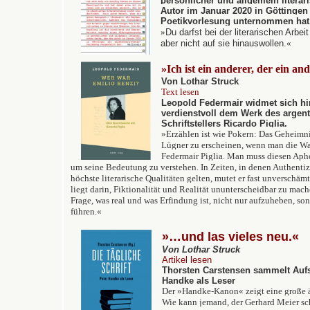
persönlicher und allgemein literar
Autor im Januar 2020 in Göttingen 
Poetikvorlesung unternommen hat
»
Du darfst bei der literarischen Arbe
aber nicht auf sie hinauswollen.
«
»Ich ist ein anderer, der ein and
Von Lothar Struck
Text lesen
Leopold Federmair widmet sich h
verdienstvoll dem Werk des argen
Schriftstellers Ricardo Piglia.
»
Erzählen ist wie Pokern: Das Geheimnis
Lügner zu erscheinen, wenn man die Wa
Federmair Piglia. Man muss diesen Aph
um seine Bedeutung zu verstehen. In Zeiten, in denen Authentizi
höchste literarische Qualitäten gelten, mutet er fast unverschämt
liegt darin, Fiktionalität und Realität ununterscheidbar zu mac
Frage, was real und was Erfindung ist, nicht nur aufzuheben, s
führen.
«
»…und las vieles neu.«
Von Lothar Struck
Artikel lesen
Thorsten Carstensen sammelt Aufs
Handke als Leser
Der »Handke-Kanon« zeigt eine große ä
Wie kann jemand, der Gerhard Meier sch