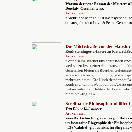
W
arum der neue Roman des Meisters all
Detektiv-Geschichte ist.
Artikel lesen
»Natürliche Mängel« ist das psychedelisch
der ausgehenden Love & Peace-Generatio
Die Milchstraße vor der Haustür
René Steininger erinnert an Richard Br
Artikel lesen
»Wenn seine Bücher uns heute noch etwas
weil sie zu lesen einer Atempause gleich
Generation bieten sie überdies Gelegenheit
kennen zu lernen, der in der gegenwärtige
mehr vorkommt. Die Kindeskinder der Bea
Konkurrenten im Wettstreit um Absatz un
melancholischen Helden der Leere mehr. 
nicht Stawrogins.«
Streitbarer Philosoph und öffentli
Von Dieter Kaltwasser
Artikel lesen
Zum 85. Geburtstag von Jürgen Haberma
umfassendste Biographie des Philosophe
»Die Wahrheit gibt es nicht im Singular,