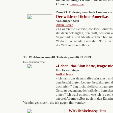
finden wir einige Erkenntnisse, deren wir
können.«
Leseprobe
Zum 93. Todestag von Jack London am 
Der wildeste Dichter Amerikas
Von Jürgen Seul
Artikel lesen
»Es waren die Extreme, die Jack Londons 
ihn dazu befähigten, den Stoff, den sein 
Vagabunden- und Abenteuerleben bot, in p
Werke zu verwandeln und ihn 1913 zum be
der Welt werden ließen.«
Th. W. Adorno zum 40. Todestag
am 06.08.2009
Foto: Suhrkamp Verlag
»
Leben, das Sinn hätte, fragte ni
V
on Franz Siepe
Artikel lesen
»Ich nahm das damals alles sehr ernst, u
dem beschädigten Leben« beschädigten da
doch nicht? Lag nicht vielleicht sogar gr
Geist zu begegnen, der half, dem herrsche
bieten? Ich weiß es nicht, wie ich ja auch
wieviel Adorno selbst noch in den Empf
Wendungen steckt, die ich gegen ihn wende.«
Wirklichkeitsrequiem