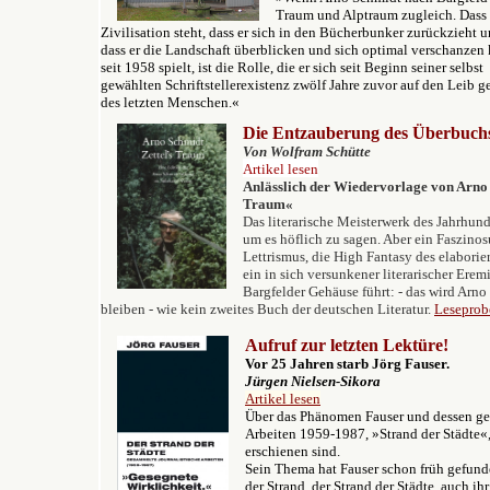
Traum und Alptraum zugleich. Dass 
Zivilisation steht, dass er sich in den Bücherbunker zurückzieht u
dass er die Landschaft überblicken und sich optimal verschanze
seit 1958 spielt, ist die Rolle, die er sich seit Beginn seiner selbst
gewählten Schriftstellerexistenz zwölf Jahre zuvor auf den Leib g
des letzten Menschen.«
Die Entzauberung des Überbuch
Von Wolfram Schütte
Artikel lesen
Anlässlich der Wiedervorlage von Arno 
Traum«
Das literarische Meisterwerk des Jahrhunde
um es höflich zu sagen. Aber ein Faszin
Lettrismus, die High Fantasy des elaborie
ein in sich versunkener literarischer Erem
Bargfelder Gehäuse führt: - das wird Arn
bleiben - wie kein zweites Buch der deutschen Literatur.
Leseprob
Aufruf zur letzten Lektüre!
Vor 25 Jahren starb Jörg Fauser.
Jürgen Nielsen-Sikora
Artikel lesen
Ü
ber das Phänomen
Fauser und
dessen
ge
Arbeiten 1959-1987
, »Strand der Städte«
erschienen sind.
Sein Thema hat Fauser schon früh gefunden
der Strand, der Strand der Städte, auch ih