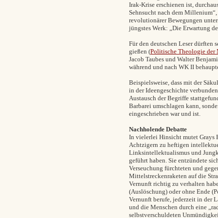
Irak-Krise erschienen ist, durch
Sehnsucht nach dem Millenium“, w
revolutionärer Bewegungen untersu
jüngstes Werk: „Die Erwartung der
Für den deutschen Leser dürften 
gießen (
Politische Theologie der
Jacob Taubes und Walter Benjamin
während und nach WK II behaupte
Beispielsweise, dass mit der Säk
in der Ideengeschichte verbunden
Austausch der Begriffe stattgefund
Barbarei umschlagen kann, sonde
eingeschrieben war und ist.
Nachholende Debatte
In vielerlei Hinsicht mutet Grays
Achtzigern zu heftigen intellek
Linksintellektualismus und Jung
geführt haben. Sie entzündete sich
Verseuchung fürchteten und gege
Mittelstreckenraketen auf die Stra
Vernunft richtig zu verhalten ha
(Auslöschung) oder ohne Ende (Pos
Vernunft berufe, jederzeit in der 
und die Menschen durch eine „radi
selbstverschuldeten Unmündigkei