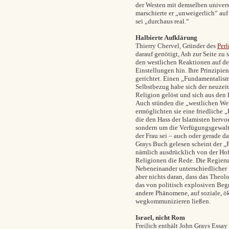
der Westen mit demselben universa
marschierte er „unweigerlich“ auf 
sei „durchaus real.“
Halbierte Aufklärung
Thierry Chervel, Gründer des
Perl
darauf genötigt, Ash zur Seite zu
den westlichen Reaktionen auf de
Einstellungen hin. Ihre Prinzipi
gerichtet. Einen „Fundamentalism
Selbstbezug habe sich der neuze
Religion gelöst und sich aus den K
Auch stünden die „westlichen Wer
ermöglichten sie eine friedliche „
die den Hass der Islamisten hervor
sondern um die Verfügungsgewalt 
der Frau sei – auch oder gerade dan
Grays Buch gelesen scheint der „P
nämlich ausdrücklich von der Hof
Religionen die Rede. Die Regieru
Nebeneinander unterschiedliche
aber nichts daran, dass das Theol
das von politisch explosiven Begr
andere Phänomene, auf soziale, ö
wegkommunizieren ließen.
Israel, nicht Rom
Freilich enthält John Grays Essay 