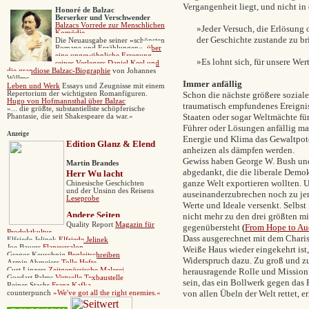
Vergangenheit liegt,
Honoré de Balzac
Berserker und Verschwender
Balzacs
Vorrede zur Menschlichen
»Jeder Versuch, die Erlösung
Komödie
der Geschichte zustande zu br
Die
Neuausgabe seiner
»
schönsten
Romane und Erzählungen
«
,
über
eine ungewöhnliche Erregung
»Es lohnt sich, für unsere We
seines Verlegers Daniel Keel und
die grandiose Balzac-Biographie
von Johannes
Willms.
Immer anfällig
Leben und Werk
Essays und Zeugnisse mit einem
Repertorium der wichtigsten Romanfiguren.
Schon die nächste größere soziale
Hugo von Hofmannsthal über Balzac
traumatisch empfundenes Ereigni
»... die größte, substantiellste schöpferische
Staaten oder sogar Weltmächte fü
Phantasie, die seit Shakespeare da war.«
Führer oder Lösungen anfällig ma
Anzeige
Energie und Klima das Gewaltpote
Edition Glanz & Elend
anheizen als dämpfen werden.
Gewiss haben George W. Bush und
Martin Brandes
abgedankt, die die liberale Demok
Herr Wu lacht
ganze Welt exportieren wollten. 
Chinesische Geschichten
und der Unsinn des Reisens
auseinanderzubrechen noch zu je
Leseprobe
Werte und Ideale versenkt. Selbst
Andere
Seiten
nicht mehr zu den drei größten m
Quality Report
Magazin für
gegenübersteht
(
From Hope to Au
Produktkultur
Dass ausgerechnet mit dem Charis
Elfriede Jelinek
Elfriede Jelinek
Joe Bauers
Flaneursalon
Weiße Haus wieder eingekehrt ist, 
Gregor Keuschnig
Begleitschreiben
Widerspruch dazu. Zu groß und zu 
Armin Abmeiers
Tolle Hefte
Curt Linzers
Zeitgenössische Malerei
herausragende Rolle und Mission 
Goedart Palms
Virtuelle Texbaustelle
sein, das ein Bollwerk gegen das 
Reiner Stachs
Franz Kafka
von allen Übeln der Welt rettet, er
counterpunch
»
We've got all the right enemies.«