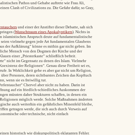
listischen Pathos und Gehabe auftrete wie Frau Ali,
einen Clash of Civilizations zu. Die Gefahr dafür, so Gray,
entauchers
und einer der Anstifter dieser Debatte, sah sich
 springen
(
Wunschtraum eines Apokalyptikers
)
. Nichts in
n islamistischen Anspruch deute auf fundamentalistische
en seien vielmehr gegen jede Art fundamentalen Glaubens
us der Aufklärung“ könne es mithin gar nicht geben. Im
itliche Mensch von den Dogmen der Kirche und der
lauen einer „Priesterkaste“ schließlich befreit.
te“ nicht im Gegensatz zu denen des Islam. Vielmehr
Koexistenz der Religionen“. Genau diese Freiheit sei es,
rufe. In Wirklichkeit gehe es aber gar nicht um Religion,
über Personen, deren sichtbarstes Zeichen das Kopftuch
n, wenn sie es freiwillig tut.
erlentaucher“ Chervel aber nicht zu haben. Darin ist
fnung auf ein friedlich-schiedliches Auskommen der
ngen müssten daher Strukturen schaffen, in denen ein
r Religionen möglich werde. Solche Maßnahmen änderten
ogische auch weiterhin ein gefährliches Minenfeld bleibe,
iffen getragen werde, die sich auch durch Verweis auf
konomische oder technische, nicht einfach
einen historisch wie diskurspolitisch eklatanten Fehler.