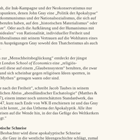
 Bush, die Irak-Kampagne und der Neokonservatismus nur
spunkten, denen John Gray eine „Politik der Apokalypse“
jetkommunismus und der Nationalsozialismus, die sich auf
 berufen haben, auf den „historischen Materialismus“ oder
hre“. Oder auch die Aufklärung und der Humanismus mit
sidealen“ von Rationalität, individueller Freiheit und
iberalismus mit seinem Vertrauen auf die Wohltaten eines
ren Ausprägungen Gray sowohl den Thatcherismus als auch
.
en zur „Menschheitsbeglückung“ entdeckt der jüngst
er
London School of Economics
eine „religiös-
weil diese auf einem „Glaubenssystem“ beruhten, die zwar
nd sich scheinbar gegen religiösen Ideen sperrten, in
n Mythen“ getragen waren oder sind.
e nach der Freiheit“, schreibt Jacob Taubes in seinem
lichen Abriss „abendländischer Eschatologie“ (Matthes &
7), einem immer noch unterschätzten Standardwerk, das
947, kurz nach Ende von WK II erschienen ist und das Gray
nicht kennt, „ist das Urthema der Apokalyptik. Alle ihre
isen auf die Wende hin, in der das Gefüge des Weltkerkers
gt.“
tische Schneise
eobachter wird diese apokalyptische Schneise
n, die Gray in die westliche Ideengeschichte schlägt, zumal