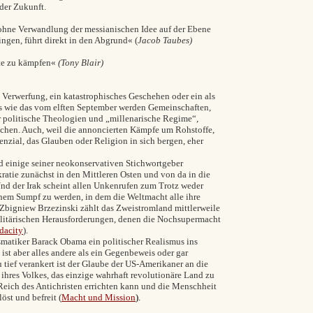
 und nicht in der Zukunft.
 ohne Verwandlung der messianischen Idee auf der Ebene
ingen, führt direkt in den Abgrund« (
Jacob Taubes)
rte zu kämpfen«
(Tony Blair)
 Verwerfung, ein katastrophisches Geschehen oder ein als
s wie das vom elften September werden Gemeinschaften,
r politische Theologien und „millenarische Regime“,
chen. Auch, weil die annoncierten Kämpfe um Rohstoffe,
nzial, das Glauben oder Religion in sich bergen, eher
 einige seiner neokonservativen Stichwortgeber
ratie zunächst in den Mittleren Osten und von da in die
Und der Irak scheint allen Unkenrufen zum Trotz weder
nem Sumpf zu werden, in dem die Weltmacht alle ihre
 Zbigniew Brzezinski zählt das Zweistromland mittlerweile
ilitärischen Herausforderungen, denen die Nochsupermacht
dacity
).
matiker Barack Obama ein politischer Realismus ins
ist aber alles andere als ein Gegenbeweis oder gar
tief verankert ist der Glaube der US-Amerikaner an die
ihres Volkes, das einzige wahrhaft revolutionäre Land zu
Reich des Antichristen errichten kann und die Menschheit
löst und befreit (
Macht und Mission
).