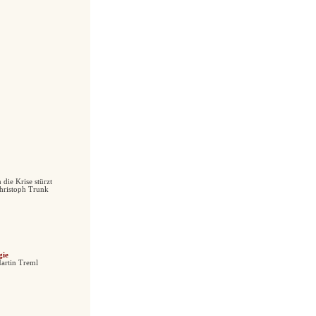
 die Krise stürzt
hristoph Trunk
gie
artin Treml