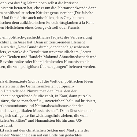
soph vor dreißig Jahren noch selbst die britische
nisterin beraten hat, ehe er um die Jahrtausendwende dann
m neoliberalistischen Kritiker gemausert hat (
Die falsche
).
Und ihm dürfte auch missfallen, dass Gray keinen
ischen dem aufklärerischen Fortschrittsglauben à la Kant
n Heilslehren eines George Orwell oder Francis
ob ein politisch-geschichtliches Projekt die Verbesserung
nichtung im Auge hat. Denn im zerstörenden Element
r auch der „Neue Bund“ durch, der danach geschlossen
ders, versänke die Revolution unvermeidlich im „leeren
itische Denken und Handeln Mahmud Ahmadinedschads und
 Revolutionäre oder liberal denkenden Humanisten als
isen, die von „religiösen Überzeugungen“ befeuert werden.
ls differenzierte Sicht auf die Welt der politischen Ideen
essieren mehr die Gemeinsamkeiten „utopisch-
ren Unterschiede. Nimmt man den Preis, den der
pochen übergreifende Studie zahlt, in Kauf, dann purzeln
ätze, die so mancher für „unvereinbar“ hält und kritisiert,
jetkommunismus und Nationalsozialismus oder der
und „evangelikalen Messianismus“. Dann lässt sich auch
logisch stringente Entwicklungslinie ziehen, die vom
ikalen Aufklärer“ und Humanisten bis hin zum US-
s führt.
tzt sich mit den christlichen Sekten und Märtyrern der
te der Menschheit ein auf ein Ende hin gedachtes