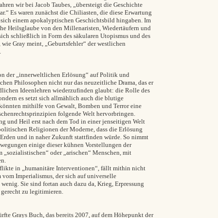
ahren wir bei Jacob Taubes, „übersteigt die Geschichte
ar.“ Es waren zunächst die Chiliasten, die diese Erwartung
 sich einem apokalyptischen Geschichtsbild hingaben. Im
sche Heilsglaube von den Millenaristen, Wiedertäufern und
r sich schließlich in Form des säkularen Utopismus und des
 wie Gray meint, „Geburtsfehler“ der westlichen
.
n der „innerweltlichen Erlösung“ auf Politik und
ischen Philosophen nicht nur das neuzeitliche Drama, das er
dlichen Ideenlehren wiederzufinden glaubt: die Rolle des
ondern es setzt sich allmählich auch die blutige
könnten mithilfe von Gewalt, Bomben und Terror eine
chenrechtsprinzipien folgende Welt hervorbringen.
ng und Heil erst nach dem Tod in einer jenseitigen Welt
 politischen Religionen der Moderne, dass die Erlösung
 Erden und in naher Zukunft stattfinden würde. So nimmt
Bewegungen einige dieser kühnen Vorstellungen der
m „sozialistischen“ oder „arischen“ Menschen, mit
en.
kte in „humanitäre Interventionen“, fällt mithin nicht
om Imperialismus, der sich auf universelle
wenig. Sie sind fortan auch dazu da, Krieg, Erpressung
gerecht zu legitimieren.
ürfte Grays Buch, das bereits 2007, auf dem Höhepunkt der