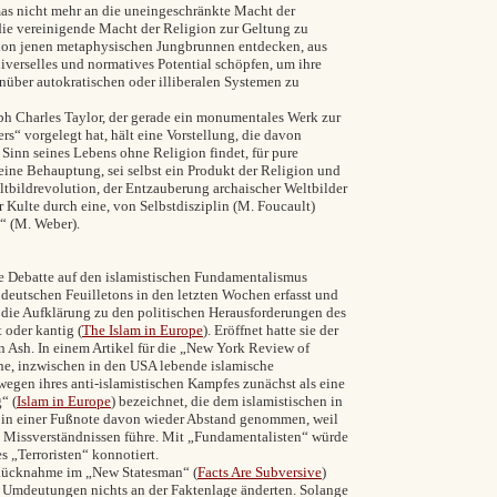
mas nicht mehr an die uneingeschränkte Macht der
 die vereinigende Macht der Religion zur Geltung zu
igion jenen metaphysischen Jungbrunnen entdecken, aus
niverselles und normatives Potential schöpfen, um ihre
ber autokratischen oder illiberalen Systemen zu
h Charles Taylor, der gerade ein monumentales Werk zur
ers“ vorgelegt hat,
hält eine Vorstellung, die davon
Sinn seines Lebens ohne Religion findet, für pure
 seine Behauptung, sei selbst ein Produkt der Religion und
ltbildrevolution, der Entzauberung archaischer Weltbilder
 Kulte durch eine, von Selbstdisziplin (M. Foucault)
“ (M. Weber).
de Debatte auf den islamistischen Fundamentalismus
deutschen Feuilletons in den letzten Wochen erfasst und
ch die Aufklärung zu den politischen Herausforderungen des
t oder kantig (
The Islam in Europe
). Eröffnet hatte sie der
n Ash. I
n einem Artikel für die „New York Review of
che, inzwischen in den USA lebende islamische
 wegen ihres anti-islamistischen Kampfes zunächst als eine
“ (
Islam in Europe
) bezeichnet, die dem islamistischen in
er in einer Fußnote davon wieder Abstand genommen, weil
n Missverständnissen führe. Mit „Fundamentalisten“ würde
es „Terroristen“ konnotiert.
 Rücknahme im „New Statesman“
(
Facts Are Subversive
)
e Umdeutungen nichts an der Faktenlage änderten. Solange