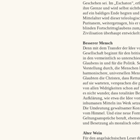
Geschehen sei. Im „Eschaton“, erf
ihre Grenze und wird selbst sichtb
auf ein baldiges Ende hegten und
Mittelalter wird dieser teleologi
Puritanern, weitergetragen, bis e
blinden Fortschrittsglaubens zum,
Zivilisation überhaupt entwickelt
Besserer Mensch
Denn mit dem Transfer der Idee vo
Gesellschaft beginnt für den brit
in den vermeintlich so unterschie
Glaubens in und für die Politik. S
Vorstellung durch, die Menschen 
harmonischere, universellen Mens
Glaubten die Christen, dass Rettu
auf sie warteten, versprachen die
von allen Widrigkeiten schon auf
es nicht wunder, dass totalitäre 
Aufklärung, wie etwa die Idee vo
inhumanen Mitteln ins Werk setz
Die Umdeutung gewaltsamer Konfli
vom Himmel. Und eine neue Form v
Geltungsansprüche beruft, ebenso 
und Besetzung als moralisch oder 
Alter Wein
Für den angelsächsischen Leser d