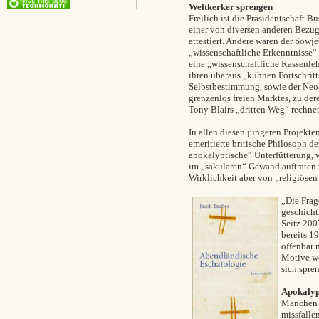
Weltkerker sprengen
Freilich ist die Präsidentschaft
einer von diversen anderen Bezug
attestiert. Andere waren der Sow
„wissenschaftliche Erkenntnisse“
eine „wissenschaftliche Rassenle
ihren überaus „kühnen Fortschritt
Selbstbestimmung, sowie der Neol
grenzenlos freien Marktes, zu de
Tony Blairs „dritten Weg“ rechnet
In allen diesen jüngeren Projekt
emeritierte britische Philosoph d
apokalyptische“ Unterfütterung, 
im „säkularen“ Gewand auftraten u
Wirklichkeit aber von „religiöse
„Die Frag
geschicht
Seitz 200
bereits 1
offenbar 
Motive we
sich spren
Apokalyp
Manchen B
missfalle