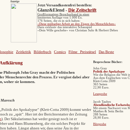
Anzeige
Jetzt Versandkostenfrei bestellen:
Glanz&Elend -
Die Zeitschrift
Großformatiger Broschurband in einer
limitierten Auflage von 1.000 Ex.
176 Seiten, die es in sich haben:
»Diese mühselige Arbeit an den Zügen des Menschlichen«
Dazu exklusiv das interaktive Schauspiel
»Dein Wille geschehe« von Christian Suhr & Herbert Debes
losophie
Zeitkritik
Bilderbuch
Comics
Filme
Preisrätsel
Das Beste
 Aufklärung
Besprochene Bücher:
John Gray
Politik der Apokalypse
che Philosoph John Gray macht der Politischen
Wie die Religion die Welt in
der Menschenrechte den Prozess. Er vergisst dabei aber
Aus dem Englischen von C
n, woher sie kommen.
Klett-Cotta 2009
363 Seiten
22,90 Euro.
Leseprobe
 Maresch
Jacob Taubes
Abendländische Eschatolo
Mit einem Nachwort von M
„Politik der Apokalypse“ (Klett-Cotta 2009) kommt weder
Matthes & Seitz Berlin
och zu „spät“. Hier irrt der Berichterstatter der Zeitung
288 Seiten
28,90 Euro.
n
). Der Säkularismus hat weder gesiegt noch ist er
Weber und Hans Blumenberg, die ein solches Projekt für
Hörprobe
en haben. Längst ahnen wir, dass seine Ära in der