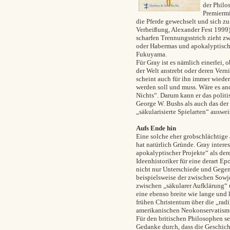
der Philo
Premiermi
die Pferde gewechselt und sich zu
Verheißung, Alexander Fest 1999
scharfen Trennungsstrich zieht zw
oder Habermas und apokalyptische
Fukuyama.
Für Gray ist es nämlich einerlei, 
der Welt anstrebt oder deren Ver
scheint auch für ihn immer wiede
werden soll und muss. Wäre es an
Nichts“. Darum kann er das pol
George W. Bushs als auch das der
„säkularisierte Spielarten“ auswe
Aufs Ende hin
Eine solche eher grobschlächtige a
hat natürlich Gründe. Gray inter
apokalyptischer Projekte“ als de
Ideenhistoriker für eine derart E
nicht nur Unterschiede und Gegens
beispielsweise der zwischen Sow
zwischen „säkularer Aufklärung“ 
eine ebenso breite wie lange und 
frühen Christentum über die „rad
amerikanischen Neokonservatismu
Für den britischen Philosophen se
Gedanke durch, dass die Geschich