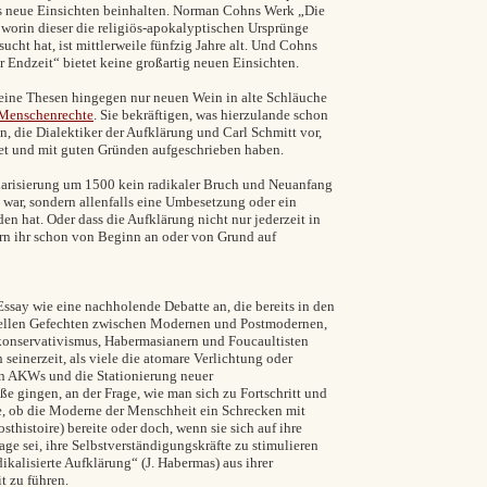
aus neue Einsichten beinhalten. Norman Cohns Werk „Die
orin dieser die religiös-apokalyptischen Ursprünge
cht hat, ist mittlerweile fünfzig Jahre alt. Und Cohns
 Endzeit“ bietet keine großartig neuen Einsichten.
seine Thesen hingegen nur neuen Wein in alte Schläuche
 Menschenrechte
. Sie bekräftigen, was hierzulande schon
, die Dialektiker der Aufklärung und Carl Schmitt vor,
t und mit guten Gründen aufgeschrieben haben.
ularisierung um 1500 kein radikaler Bruch und Neuanfang
 war, sondern allenfalls eine Umbesetzung oder ein
en hat. Oder dass die Aufklärung nicht nur jederzeit in
rn ihr schon von Beginn an oder von Grund auf
 Essay wie eine nachholende Debatte an, die bereits in den
tuellen Gefechten zwischen Modernen und Postmodernen,
konservativismus, Habermasianern und Foucaultisten
 seinerzeit, als viele die atomare Verlichtung oder
n AKWs und die Stationierung neuer
ße gingen, an der Frage, wie man sich zu Fortschritt und
be, ob die Moderne der Menschheit ein Schrecken mit
thistoire) bereite oder doch, wenn sie sich auf ihre
Lage sei, ihre Selbstverständigungskräfte zu stimulieren
kalisierte Aufklärung“ (J. Habermas) aus ihrer
t zu führen.