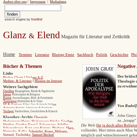
Andere über uns
|
Impressum
|
Mediadaten
search engine by
freefind
Glanz
Elend
&
Magazin für Literatur und Zeitkritik
Home
Termine
Literatur
Blutige Ernte
Sachbuch
Politik
Geschichte
Phi
Bücher & Themen
Negative
Links
Der britis
Bücher-Charts
l
Verlage A-Z
Theologie 
Medien- & Literatur
l
Museen im Internet
zu erwähne
Weitere Sachgebiete
Quellen
Biographien, Briefe & Tagebücher
Ideen
Philosophie & Religion
Kunst
Ausstellungen, Bild- & Fotobände
Tonträger
Hörbücher & O-Töne
SF & Fantasy
Elfen, Orcs & fremde Welten
Von Rudolf
Autoren
Porträts, Jahrestage & Nachrufe
Verlage
Nachrichten, Geschichten & Klatsch
John Grays 
Klassiker
-
Archiv
Übersicht
zu „knapp“ n
Shakespeare Heute
,
Shakespeare Stücke
,
Goethes
Werther,
Goethes Faust I,
Eckermann,
Schiller,
Die Welt
(
Ist ja doch alles Religio
Schopenhauer,
Kant,
von Knigge,
Büchner,
Marx
,
vollendet. Hier irrten auch Max 
Nietzsche,
Kafka,
Schnitzler
,
Kraus
,
Mühsam
,
möglich und wünschenswert gehalt
Simmel
,
Tucholsk
y
,
Samuel Beckett