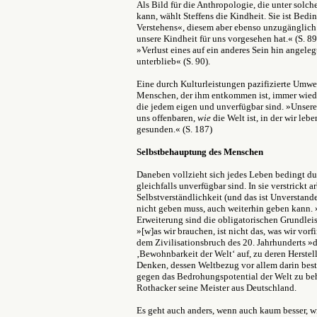
Als Bild für die Anthropologie, die unter sol
kann, wählt Steffens die Kindheit. Sie ist Bed
Verstehens«, diesem aber ebenso unzugänglich
unsere Kindheit für uns vorgesehen hat.« (S. 8
»Verlust eines auf ein anderes Sein hin angele
unterblieb« (S. 90).
Eine durch Kulturleistungen pazifizierte Umwe
Menschen, der ihm entkommen ist, immer wiede
die jedem eigen und unverfügbar sind. »Unsere
uns offenbaren,
wie
die Welt ist, in der wir leb
gesunden.« (S. 187)
Selbstbehauptung des Menschen
Daneben vollzieht sich jedes Leben bedingt du
gleichfalls unverfügbar sind. In sie verstrickt a
Selbstverständlichkeit (und das ist Unverstanden
nicht geben muss, auch weiterhin geben kann. 
Erweiterung sind die obligatorischen Grundlei
»[w]as wir brauchen, ist nicht das, was wir vorf
dem Zivilisationsbruch des 20. Jahrhunderts »d
‚Bewohnbarkeit der Welt‘ auf, zu deren Herstel
Denken, dessen Weltbezug vor allem darin best
gegen das Bedrohungspotential der Welt zu beh
Rothacker seine Meister aus Deutschland.
Es geht auch anders, wenn auch kaum besser, wie