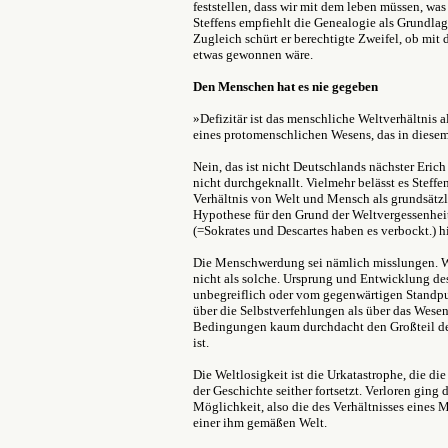
feststellen, dass wir mit dem leben müssen, was
Steffens empfiehlt die Genealogie als Grundlag
Zugleich schürt er berechtigte Zweifel, ob mit
etwas gewonnen wäre.
Den Menschen hat es nie gegeben
»Defizitär ist das menschliche Weltverhältnis a
eines protomenschlichen Wesens, das in diese
Nein, das ist nicht Deutschlands nächster Eric
nicht durchgeknallt. Vielmehr belässt es Steffe
Verhältnis von Welt und Mensch als grundsätzl
Hypothese für den Grund der Weltvergessenheit
(=Sokrates und Descartes haben es verbockt.) h
Die Menschwerdung sei nämlich misslungen. Wi
nicht als solche. Ursprung und Entwicklung de
unbegreiflich oder vom gegenwärtigen Standpun
über die Selbstverfehlungen als über das Wese
Bedingungen kaum durchdacht den Großteil de
ist.
Die Weltlosigkeit ist die Urkatastrophe, die 
der Geschichte seither fortsetzt. Verloren ging 
Möglichkeit, also die des Verhältnisses eines 
einer ihm gemäßen Welt.