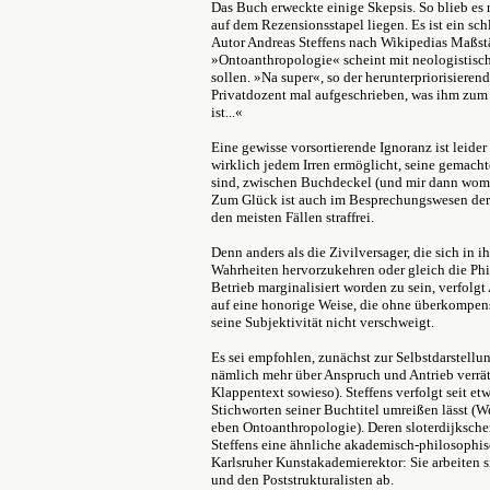
Das Buch erweckte einige Skepsis. So blieb es 
auf dem Rezensionsstapel liegen. Es ist ein sc
Autor Andreas Steffens nach Wikipedias Maßstä
»Ontoanthropologie« scheint mit neologistisch
sollen. »Na super«, so der herunterpriorisieren
Privatdozent mal aufgeschrieben, was ihm zum
ist...«
Eine gewisse vorsortierende Ignoranz ist leider
wirklich jedem Irren ermöglicht, seine gemach
sind, zwischen Buchdeckel (und mir dann womö
Zum Glück ist auch im Besprechungswesen der 
den meisten Fällen straffrei.
Denn anders als die Zivilversager, die sich in i
Wahrheiten hervorzukehren oder gleich die Ph
Betrieb marginalisiert worden zu sein, verfolgt
auf eine honorige Weise, die ohne überkompe
seine Subjektivität nicht verschweigt.
Es sei empfohlen, zunächst zur Selbstdarstellu
nämlich mehr über Anspruch und Antrieb verrät
Klappentext sowieso). Steffens verfolgt seit etw
Stichworten seiner Buchtitel umreißen lässt (
eben Ontoanthropologie). Deren sloterdijksche
Steffens eine ähnliche akademisch-philosophisc
Karlsruher Kunstakademierektor: Sie arbeiten 
und den Poststrukturalisten ab.