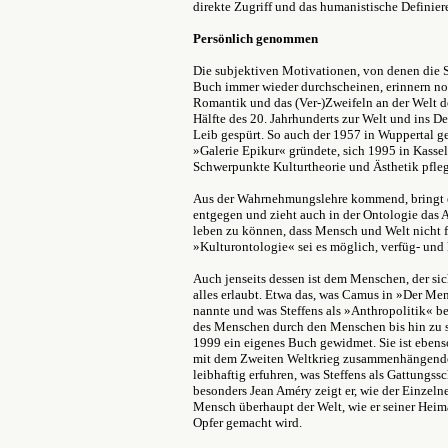
direkte Zugriff und das humanistische Definiere
Persönlich genommen
Die subjektiven Motivationen, von denen die Se
Buch immer wieder durchscheinen, erinnern no
Romantik und das (Ver-)Zweifeln an der Welt d
Hälfte des 20. Jahrhunderts zur Welt und ins 
Leib gespürt. So auch der 1957 in Wuppertal ge
»Galerie Epikur« gründete, sich 1995 in Kassel 
Schwerpunkte Kulturtheorie und Ästhetik pfleg
Aus der Wahrnehmungslehre kommend, bringt e
entgegen und zieht auch in der Ontologie das Art
leben zu können, dass Mensch und Welt nicht f
»Kulturontologie« sei es möglich, verfüg- und
Auch jenseits dessen ist dem Menschen, der sic
alles erlaubt. Etwa das, was Camus in »Der Me
nannte und was Steffens als »Anthropolitik« b
des Menschen durch den Menschen bis hin zu s
1999 ein eigenes Buch gewidmet. Sie ist ebens
mit dem Zweiten Weltkrieg zusammenhängende
leibhaftig erfuhren, was Steffens als Gattungs
besonders Jean Améry zeigt er, wie der Einzelne
Mensch überhaupt der Welt, wie er seiner Hei
Opfer gemacht wird.