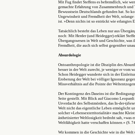
Mit Fug findet Steffens es befremdlich, wie we
gemachte Erfahrung von Zusammenbruch und Tr
Bewusstsein Deutschlands gefunden hat. So kon
Ungewissheit und Fremdheit der Welt, solange 
ist. »Denn nichts ist so entrückt wie erlangtes 
Tatsächlich besteht das Leben nur aus Übergä
noch: Mit Herder (und Heidegger) erklärt Steff
Übergangswesen in Welt und Geschichte, was i
Fremdheit, die auch sich selbst gegenüber unau
Absurdologie
Ontoanthropologie ist die Disziplin des Absu
besser in der Welt zurecht, je weniger er vom w
Schon Heidegger wunderte sich in der Einleitu
Eroberung der Welt bei völliger Ignoranz gegen
Missverhältnis auf die Pointe der Weltentzoge
Der Kontingenz des Daseins ist die Bedingungsl
Seite gestellt. Mit Blick auf Giacomo Leopardi
Urverdacht des Selbstmörders, das In-der-(
diese
Welt nicht das eigentliche Leben ermöglicht u
solcher »Lebensexterritorialität« machte Kleis
ästhetisierter Weltlosigkeit bedroht sah, »was 
Weltfähigkeit hatte verschaffen können.« (S. 7
Wir kommen in die Geschichte wie in die Welt 