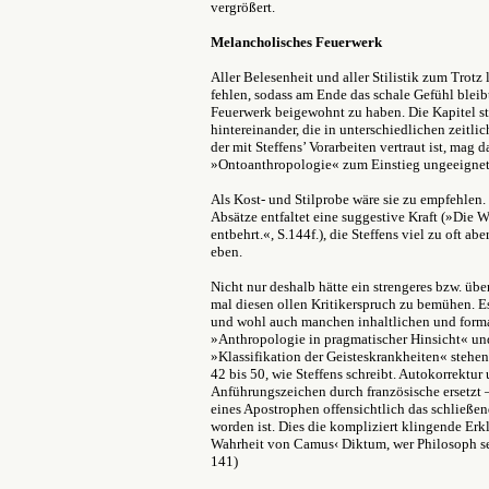
vergrößert.
Melancholisches Feuerwerk
Aller Belesenheit und aller Stilistik zum Trotz
fehlen, sodass am Ende das schale Gefühl blei
Feuerwerk beigewohnt zu haben. Die Kapitel s
hintereinander, die in unterschiedlichen zeitli
der mit Steffens
’ Vorarbeiten vertraut ist, mag d
»Ontoanthropologie« zum Einstieg ungeeignet
Als Kost- und Stilprobe wäre sie zu empfehlen.
Absätze entfaltet eine suggestive Kraft (»Die W
entbehrt.«, S.144f.), die Steffens viel zu oft a
eben.
Nicht nur deshalb hätte ein strengeres bzw. üb
mal diesen ollen Kritikerspruch zu bemühen. E
und wohl auch manchen inhaltlichen und formal
»Anthropologie in pragmatischer Hinsicht« und
»Klassifikation der Geisteskrankheiten« stehen
42 bis 50, wie Steffens schreibt. Autokorrektu
Anführungszeichen durch französische ersetzt –
eines Apostrophen offensichtlich das schließ
worden ist. Dies die kompliziert klingende Erkl
Wahrheit von Camus‹ Diktum, wer Philosoph sei
141)