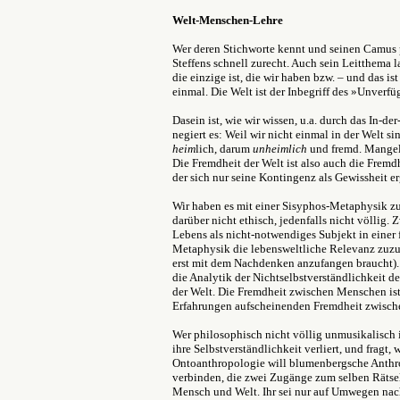
Welt-Menschen-Lehre
Wer deren Stichworte kennt und seinen Camus p
Steffens schnell zurecht. Auch sein Leitthema la
die einzige ist, die wir haben bzw. – und das ist
einmal. Die Welt ist der Inbegriff des »Unverf
Dasein ist, wie wir wissen, u.a. durch das In-d
negiert es: Weil wir nicht einmal in der Welt si
heim
lich, darum
unheimlich
und fremd. Mangel
Die Fremdheit der Welt ist also auch die Fremd
der sich nur seine Kontingenz als Gewissheit er
Wir haben es mit einer Sisyphos-Metaphysik zu 
darüber nicht ethisch, jedenfalls nicht völlig.
Lebens als nicht-notwendiges Subjekt in einer 
Metaphysik die lebensweltliche Relevanz zuzu
erst mit dem Nachdenken anzufangen braucht). A
die Analytik der Nichtselbstverständlichkeit d
der Welt. Die Fremdheit zwischen Menschen ist 
Erfahrungen aufscheinenden Fremdheit zwisch
Wer philosophisch nicht völlig unmusikalisch 
ihre Selbstverständlichkeit verliert, und fragt,
Ontoanthropologie will blumenbergsche Anthr
verbinden, die zwei Zugänge zum selben Rätsel
Mensch und Welt. Ihr sei nur auf Umwegen na