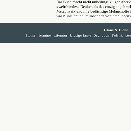
Das Buch macht nicht unbedingt klüger. Aber es 
»weltfremdes« Denken als das einzig angebrach
Metaphysik und ihre bedächtige Melancholie ha
was Künstler und Philosophen vor ihren leben
Glanz & Elend
-
Home
Termine
Literatur
Blutige Ernte
Sachbuch
Politik
Ges