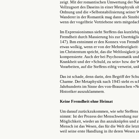
zeigt. Mit der romantischen Umwertung der N
Vollzugsort des Daseins in einer Metaphysik o
Ordnung und die »Selbststabilisierung seiner 
Wanderer in der Romantik mag dann als Sinnbil
wenn der vogelfreie Vertriebene stets mitgedac
Im Expressionismus sieht Steffens das kurzlebig
Fremdheit durch Massierung bis zur Unerträgli
147). Ihm entnimmt er den Konnex von Fremdhei
etwas wolkig, wenn er von der Mehrdeutigkeit
im Christentum spricht, das die Weltlosigkeit 
kompensierte. Auch der bei Psychosomatik und
Krankheit und der »Schuld, zu sein« bzw. der W
Vorarbeiten, auf die Steffens eifrig verweist, unk
Das ist schade, denn darin, den Begriff der Schu
Charme. Der Metaphysik nach 1945 steht es schl
Jahrhunderts im Sinne des von-Braunschen »No
Historiker auszuklammern.
Keine Fremdheit ohne Heimat
Um darauf zurückzukommen, wie sehr Steffens
nimmt:
Ist der Prozess der Menschwerdung nur 
Möglichkeit, wieder an ihn anzuknüpfen und zw
Mensch ist das Wesen, das für die Welt die letz
weil seine erste Handlung in ihr deren Wesen zwa