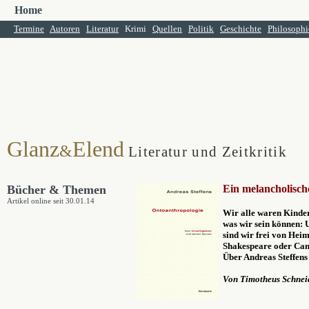
Home
Termine
Autoren
Literatur
Krimi
Quellen
Politik
Geschichte
Philosophi
Glanz
Elend
&
Literatur und Zeitkritik
Bücher & Themen
Ein melancholisc
Artikel online seit 30.01.14
Wir alle waren Kinde
was wir sein können: 
sind wir frei von Heim
Shakespeare oder Cam
Über Andreas Steffen
Von Timotheus Schnei