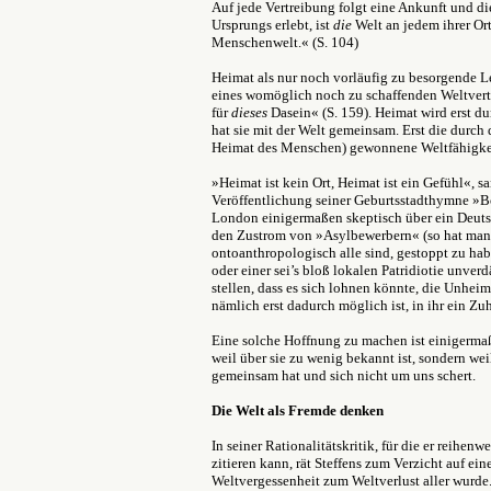
Auf jede Vertreibung folgt eine Ankunft und die
Ursprungs erlebt, ist
die
Welt an jedem ihrer Ort
Menschenwelt.« (S. 104)
Heimat als nur noch vorläufig zu besorgende 
eines womöglich noch zu schaffenden Weltvertr
für
dieses
Dasein« (S. 159). Heimat wird erst du
hat sie mit der Welt gemeinsam. Erst die durch
Heimat des Menschen) gewonnene Weltfähigkei
»Heimat ist kein Ort, Heimat ist ein Gefühl«, 
Veröffentlichung seiner Geburtsstadthymne »
London einigermaßen skeptisch über ein Deutsc
den Zustrom von »Asylbewerbern« (so hat man d
ontoanthropologisch alle sind, gestoppt zu habe
oder einer sei
’s bloß lokalen Patridiotie unverd
stellen, dass es sich lohnen könnte, die Unhei
nämlich erst dadurch möglich ist, in ihr ein Z
Eine solche Hoffnung zu machen ist einigermaße
weil über sie zu wenig bekannt ist, sondern wei
gemeinsam hat und sich nicht um uns schert.
Die Welt als Fremde denken
In seiner Rationalitätskritik, für die er reihen
zitieren kann, rät Steffens zum Verzicht auf e
Weltvergessenheit zum Weltverlust aller wurde.