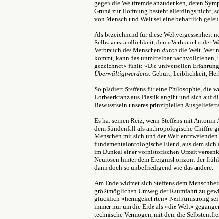
gegen die Weltfremde anzudenken, deren Sympt
Grund zur Hoffnung besteht allerdings nicht, sc
von Mensch und Welt sei eine beharrlich geleu
Als bezeichnend für diese Weltvergessenheit n
Selbstverständlichkeit, den »Verbrauch« der We
Verbrauch des Menschen
durch
die Welt. Wer 
kommt, kann das unmittelbar nachvollziehen, 
gezeichnet« fühlt: »Die universellen Erfahru
Überwältigtwerdens
: Geburt, Leiblichkeit, Her
So plädiert Steffens für eine Philosophie, die 
Lorbeerkranz aus Plastik angibt und sich auf d
Bewusstsein unseres prinzipiellen Ausgelieferts
Es hat seinen Reiz, wenn Steffens mit Antonin
dem Sündenfall als anthropologische Chiffre gi
Menschen mit sich und der Welt entzweienden 
fundamentalontologische Elend, aus dem sich al
im Dunkel einer vorhistorischen Urzeit versenk
Neurosen hinter dem Ereignishorizont der frühk
dann doch so unbefriedigend wie das andere.
Am Ende widmet sich Steffens dem Menschheits
größtmöglichen Umweg der Raumfahrt zu gewi
glücklich »heimgekehrten« Neil Armstrong sei
immer nur um die Erde als »die Welt« gegangen
technische Vermögen, mit dem die Selbstentfr