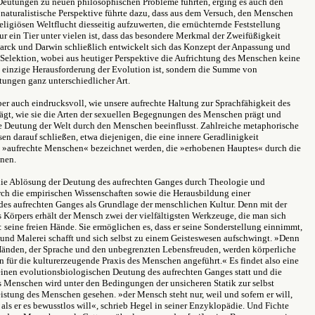
Deutungen zu neuen philosophischen Probleme führten, erging es auch den
 naturalistische Perspektive führte dazu, dass aus dem Versuch, den Menschen
eligiösen Weltflucht diesseitig aufzuwerten, die ernüchternde Feststellung
 nur ein Tier unter vielen ist, dass das besondere Merkmal der Zweifüßigkeit
arck und Darwin schließlich entwickelt sich das Konzept der Anpassung und
 Selektion, wobei aus heutiger Perspektive die Aufrichtung des Menschen keine
 einzige Herausforderung der Evolution ist, sondern die Summe von
ungen ganz unterschiedlicher Art.
ber auch eindrucksvoll, wie unsere aufrechte Haltung zur Sprachfähigkeit des
ägt, wie sie die Arten der sexuellen Begegnungen des Menschen prägt und
ie Deutung der Welt durch den Menschen beeinflusst. Zahlreiche metaphorische
n darauf schließen, etwa diejenigen, die eine innere Geradlinigkeit
ls »aufrechte Menschen« bezeichnet werden, die »erhobenen Hauptes« durch die
nen.
 die Ablösung der Deutung des aufrechten Ganges durch Theologie und
ch die empirischen Wissenschaften sowie die Herausbildung einer
es aufrechten Ganges als Grundlage der menschlichen Kultur. Denn mit der
 Körpers erhält der Mensch zwei der vielfältigsten Werkzeuge, die man sich
: seine freien Hände. Sie ermöglichen es, dass er seine Sonderstellung einnimmt,
 und Malerei schafft und sich selbst zu einem Geisteswesen aufschwingt. »Denn
 Händen, der Sprache und den unbegrenzten Lebensfreuden, werden körperliche
 für die kulturerzeugende Praxis des Menschen angeführt.« Es findet also eine
inen evolutionsbiologischen Deutung des aufrechten Ganges statt und die
 Menschen wird unter den Bedingungen der unsicheren Statik zur selbst
istung des Menschen gesehen. »der Mensch steht nur, weil und sofern er will,
 als er es bewusstlos will«, schrieb Hegel in seiner Enzyklopädie. Und Fichte