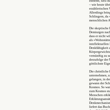
entfernt, weil 
– wie heute übr
erzählerischen 
Allerdings brin
Schlingern, da 
menschlichen Ar
Die skeptische 
Demiurgen nacht
dass er nicht w
als »Wohnstätte
intellektuelle
Denkfähigkeit a
Körpergewichts,
vernünftig zu s
derzufolge der
göttlichste Eig
Die christlich
unternehmen, u
gelangen, in d
gewann der Schö
Kosmos. So war 
zum Kosmos stan
Menschen erklär
Erklärungsansät
Denkmechanisme
liefert das Buc