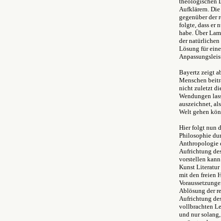
theologischen 
Aufklärern. Die
gegenüber der r
folgte, dass er
habe. Über Lam
der natürlichen
Lösung für eine
Anpassungsleist
Bayertz zeigt a
Menschen beitr
nicht zuletzt d
Wendungen lasse
auszeichnet, a
Welt gehen kön
Hier folgt nun
Philosophie dur
Anthropologie d
Aufrichtung des
vorstellen kann
Kunst Literatur
mit den freien
Voraussetzungen
Ablösung der re
Aufrichtung des
vollbrachten Le
und nur solang,