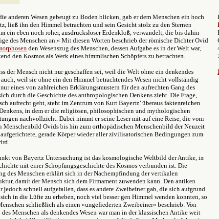
ie anderen Wesen gebeugt zu Boden blicken, gab er dem Menschen ein hoch
tz, ließ ihn den Himmel betrachten und sein Gesicht stolz zu den Sternen
m ein eben noch roher, ausdrucksloser Erdenkloß, verwandelt, die bis dahin
ge des Menschen an.« Mit diesen Worten beschrieb der römische Dichter Ovid
morphosen
den Wesenszug des Menschen, dessen Aufgabe es in der Welt war,
kend den Kosmos als Werk eines himmlischen Schöpfers zu betrachten.
ss der Mensch nicht nur geschaffen sei, weil die Welt ohne ein denkendes
auch, weil sie ohne ein den Himmel betrachtendes Wesen nicht vollständig
t nur eines von zahlreichen Erklärungsmustern für den aufrechten Gang des
ich durch die Geschichte des anthropologischen Denkens zieht. Die Frage,
h aufrecht geht, steht im Zentrum von Kurt Bayertz’ überaus faktenreichen
Denkens, in dem er die religiösen, philosophischen und mythologischen
ungen nachvollzieht. Dabei nimmt er seine Leser mit auf eine Reise, die vom
 Menschenbild Ovids bis hin zum orthopädischen Menschenbild der Neuzeit
er aufgerichtete, gerade Körper wieder aller zivilisatorischen Bedingungen zum
ird.
nkt von Bayertz Untersuchung ist das kosmologische Weltbild der Antike, in
chichte mit einer Schöpfungsgeschichte des Kosmos verbunden ist. Die
ng des Menschen erklärt sich in der Nachempfindung der vertikalen
uktur, damit der Mensch sich dem Firmament zuwenden kann. Den antiken
 jedoch schnell aufgefallen, dass es andere Zweibeiner gab, die sich aufgrund
, sich in die Lüfte zu erheben, noch viel besser gen Himmel wenden konnten, so
Menschen schließlich als einen »ungefiederten Zweibeiner« beschrieb. Von
n des Menschen als denkendes Wesen war man in der klassischen Antike weit