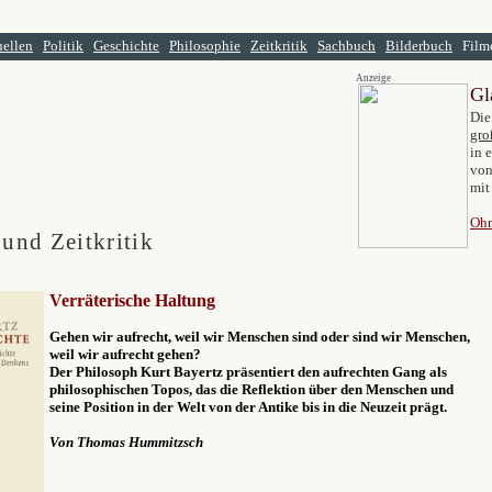
ellen
Politik
Geschichte
Philosophie
Zeitkritik
Sachbuch
Bilderbuch
Fil
Anzeige
Gl
Die
gro
in 
von
mit
Ohn
 und Zeitkritik
Verräterische Haltung
Gehen wir aufrecht, weil wir Menschen sind oder sind wir Menschen,
weil wir aufrecht gehen?
Der Philosoph Kurt Bayertz präsentiert den aufrechten Gang als
philosophischen Topos, das die Reflektion über den Menschen und
seine Position in der Welt von der Antike bis in die Neuzeit prägt.
Von Thomas Hummitzsch