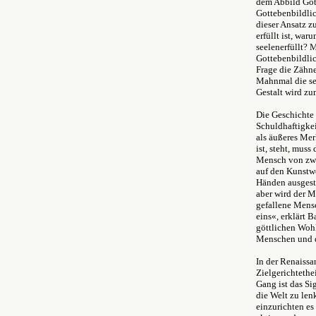
dem Abbild Gott
Gottebenbildlic
dieser Ansatz z
erfüllt ist, wa
seelenerfüllt? 
Gottebenbildlic
Frage die Zähne
Mahnmal die se
Gestalt wird zu
Die Geschichte 
Schuldhaftigke
als äußeres Mer
ist, steht, mus
Mensch von zwei
auf den Kunstwe
Händen ausgest
aber wird der M
gefallene Mensc
eins«, erklärt 
göttlichen Woh
Menschen und d
In der Renaissa
Zielgerichtethe
Gang ist das Si
die Welt zu lenk
einzurichten es