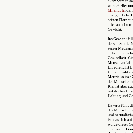
aktiv werden so
wurde? Hier nu
Mirandola
, der
eine göttliche
seinen Platz su
alles an seinem
Gewicht.
Ins Gewicht fäl
dessen Statik.
seiner Mechani
aufrechten Gehe
Gesundheit. Gin
Mensch auf alle
Bipedie führt 
Und die zahlrei
Mettrie, seines
des Menschen al
Klar ist aber a
mit der Intelle
Haltung und Ge
Bayertz führt d
des Menschen a
und naturalist
ist, das sich a
wurde dieser G
empirische Grun