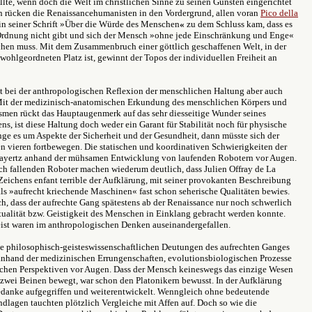
llte, wenn doch die Welt im christlichen Sinne zu seinen Gunsten eingerichtet
n rücken die Renaissancehumanisten in den Vordergrund, allen voran
Pico della
 in seiner Schrift »Über die Würde des Menschen
«
zu dem Schluss kam, dass es
 Ordnung nicht gibt und sich der Mensch »ohne jede Einschränkung und Enge«
chen muss. Mit dem Zusammenbruch einer göttlich geschaffenen Welt, in der
 wohlgeordneten Platz ist, gewinnt der Topos der individuellen Freiheit an
lt bei der anthropologischen Reflexion der menschlichen Haltung aber auch
 Mit der medizinisch-anatomischen Erkundung des menschlichen Körpers und
smen rückt das Hauptaugenmerk auf das sehr diesseitige Wunder seines
ns, ist diese Haltung doch weder ein Garant für Stabilität noch für physische
ge es um Aspekte der Sicherheit und der Gesundheit, dann müsste sich der
n vieren fortbewegen. Die statischen und koordinativen Schwierigkeiten der
Bayertz anhand der mühsamen Entwicklung von laufenden Robotern vor Augen.
ch fallenden Roboter machen wiederum deutlich, dass Julien Offray de La
 Zeichens enfant terrible der Aufklärung, mit seiner provokanten Beschreibung
s »aufrecht kriechende Maschinen« fast schon seherische Qualitäten bewies.
uch, dass der aufrechte Gang spätestens ab der Renaissance nur noch schwerlich
ktualität bzw. Geistigkeit des Menschen in Einklang gebracht werden konnte.
ist waren im anthropologischen Denken auseinandergefallen.
ie philosophisch-geisteswissenschaftlichen Deutungen des aufrechten Ganges
nhand der medizinischen Errungenschaften, evolutionsbiologischen Prozesse
ischen Perspektiven vor Augen. Dass der Mensch keineswegs das einzige Wesen
uf zwei Beinen bewegt, war schon den Platonikern bewusst. In der Aufklärung
edanke aufgegriffen und weiterentwickelt. Wenngleich ohne bedeutende
dlagen tauchten plötzlich Vergleiche mit Affen auf. Doch so wie die