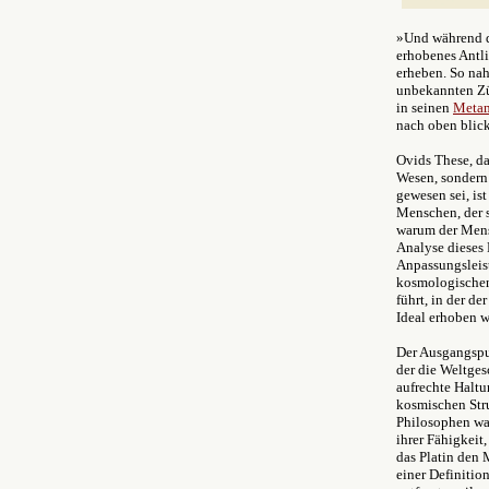
»Und während d
erhobenes Antli
erheben. So nah
unbekannten Zü
in seinen
Meta
nach oben blic
Ovids These, da
Wesen, sondern 
gewesen sei, is
Menschen, der s
warum der Mensc
Analyse dieses 
Anpassungsleist
kosmologischen
führt, in der d
Ideal erhoben w
Der Ausgangspu
der die Weltges
aufrechte Haltu
kosmischen Str
Philosophen war
ihrer Fähigkeit
das Platin den 
einer Definitio