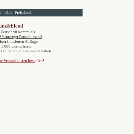
me
Töne
Preisrätsel
anz
Elend
&
 Zeitschrift kommt als
ßformatiger Broschurband
einer limitierten Auflage
 1.000 Exemplaren
 176 Seiten, die es in sich haben.
e Versandkosten best
ellen!