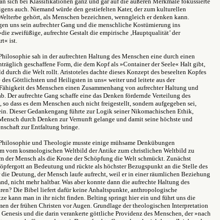
man sich bei Klassifikationen ganz und gar auf die äußeren Merkmale fokussierte
igens auch. Niemand würde den gestiefelten Kater, der zum kulturellen
Welterbe gehört, als Menschen bezeichnen, wenngleich er denken kann.
gen uns sein aufrechter Gang und die menschliche Kostümierung ins
»die zweifüßige, aufrechte Gestalt die empirische ‚Hauptqualität’ der
t« ist.
Philosophie sah in der aufrechten Haltung des Menschen eine durch einen
räglich geschaffene Form, die dem Kopf als »Container der Seele« Halt gibt,
ild durch die Welt rollt. Aristoteles dachte dieses Konzept des beseelten Kopfes
 des Göttlichsten und Heiligsten in uns« weiter und leitete aus der
n Fähigkeit des Menschen einen Zusammenhang von aufrechter Haltung und
b. Der aufrechte Gang schaffe eine das Denken fördernde Verteilung des
 so dass es dem Menschen auch nicht freigestellt, sondern aufgegeben sei,
ein. Dieser Gedankengang führte zur Logik seiner Nikomachischen Ethik,
 Mensch durch Denken zur Vernunft gelange und damit seine höchste und
enschaft zur Entfaltung bringe.
e Philosophie und Theologie musste einige mühsame Denkübungen
m vom kosmologischen Weltbild der Antike zum christlichen Weltbild zu
em der Mensch als die Krone der Schöpfung die Welt schmückt. Zunächst
pfergott an Bedeutung und rückte als höchster Bezugspunkt an die Stelle des
die Deutung, der Mensch laufe aufrecht, weil er in einer räumlichen Beziehung
d, nicht mehr haltbar. Was aber konnte dann die aufrechte Haltung des
en? Die Bibel liefert dafür keine Anhaltspunkte, anthropologische
ze kann man in ihr nicht finden. Belting springt hier ein und führt uns die
n der frühen Christen vor Augen. Grundlage der theologischen Interpretation
h Genesis und die darin verankerte göttliche Providenz des Menschen, der »nach