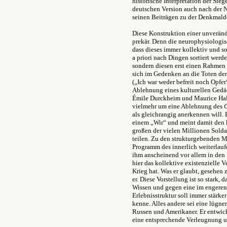
historische Interpretation der Sie
deutschen Version auch nach der Ni
seinen Beiträgen zu der Denkmald
Diese Konstruktion einer unverände
prekär. Denn die neurophysiologi
dass dieses immer kollektiv und so
a priori nach Dingen sortiert werde
sondern diesen erst einen Rahmen
sich im Gedenken an die Toten de
(„Ich war weder befreit noch Opfer
Ablehnung eines kulturellen Gedäc
Émile Durckheim und Maurice Halb
vielmehr um eine Ablehnung des
G
als gleichrangig anerkennen will. 
einem „Wir“ und meint damit den k
großen der vielen Millionen Solda
teilen. Zu den strukturgebenden M
Programm des innerlich weiterlauf
ihm anscheinend vor allem in den 
hier das kollektive existenzielle 
Krieg hat. Was er glaubt, gesehe
er. Diese Vorstellung ist so stark, 
Wissen und gegen eine im engeren 
Erlebnisstruktur soll immer stärke
kenne. Alles andere sei eine lügn
Russen und Amerikaner. Er entwicke
eine entsprechende Verleugnung u