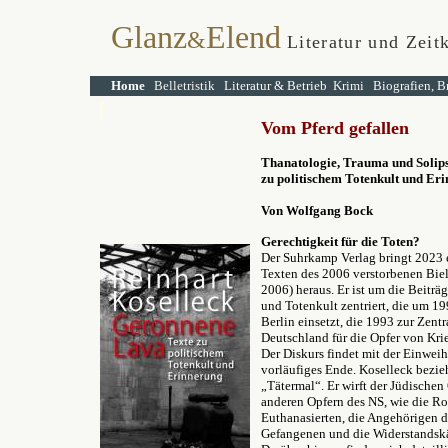
Glanz
Elend
&
Literatur und Zeit
Home
Belletristik
Literatur & Betrieb
Krimi
Biografien, B
Vom Pferd gefallen
Thanatologie, Trauma und Solips
zu politischem Totenkult und E
Von
Wolfgang Bock
Gerechtigkeit für die Toten?
Der Suhrkamp Verlag bringt 2023 
Texten des 2006 verstorbenen Biel
2006) heraus. Er ist um die Beitr
und Totenkult zentriert, die um 1
Berlin einsetzt, die 1993 zur Zen
Deutschland für die Opfer von Kr
Der Diskurs findet mit der Einwe
vorläufiges Ende. Koselleck bezieh
„Tätermal“. Er wirft der Jüdischen
anderen Opfern des NS, wie die Ro
Euthanasierten, die Angehörigen de
Gefangenen und die Widerstandskä