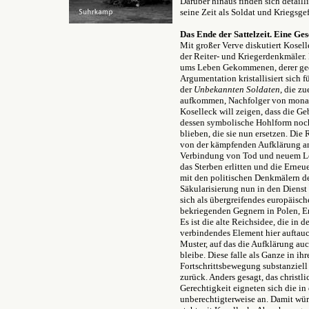
Darüber hinaus finden sich detaill
seine Zeit als Soldat und Kriegsge
Das Ende der Sattelzeit. Eine Ges
Mit großer Verve diskutiert Kosel
der Reiter- und Kriegerdenkmäler. 
ums Leben Gekommenen, derer gedac
Argumentation kristallisiert sich 
der
Unbekannten Soldaten
, die z
aufkommen, Nachfolger von monarc
Koselleck will zeigen, dass die G
dessen symbolische Hohlform noch
blieben, die sie nun ersetzen. Di
von der kämpfenden Aufklärung an
Verbindung von Tod und neuem Le
das Sterben erlitten und die Erneue
mit den politischen Denkmälern der
Säkularisierung nun in den Dienst 
sich als übergreifendes europäisc
bekriegenden Gegnern in Polen, E
Es ist die alte Reichsidee, die in 
verbindendes Element hier auftau
Muster, auf das die Aufklärung au
bleibe. Diese falle als Ganze in ih
Fortschrittsbewegung substanziell
zurück. Anders gesagt, das christl
Gerechtigkeit eigneten sich die i
unberechtigterweise an. Damit wür