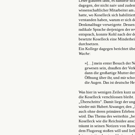
Leser glauben lässt, es handele s
dagegen, der nicht naiv und zudem 
wissenschaftlicher Mitarbeiter am
hatte, wo Koselleck sich habilitier
verstanden haben, warum er sich de
Denkmalfrage verweigerte. Dessen 
radikale Sprache derjenigen der r
entsprach, konnte Kohl nach der d
besetzte Koselleck eine Minderhei
durchsetzen.
Ein Kollege dagegen berichtet übe
Wache
:
»[…] mein erster Besuch der
gewesen sein, draußen der Verk
dann die großartige Mutter der
Öffnung über ihr, und mir scho
die Augen. Das ist deutsche Her
Was hier in wenigen Zeilen kurz un
die Koselleck verschlossen bleibt.
„Überschritts“. Damit liegt der un
wieder mit Hubert Aiwanger, den 
auch ohne deren primären Erleben
wird. Das Thema des weiterhin „be
Koselleck wie die Reichsidee ansch
träumt in seinen Notizen von Russe
dem Flugzeug stoßen will und liefe