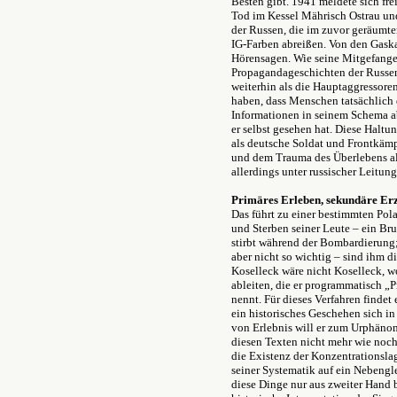
Besten gibt. 1941 meldete sich fr
Tod im Kessel Mährisch Ostrau u
der Russen,
die im zuvor geräumten
IG-Farben abreißen. Von den Gask
Hörensagen. Wie seine Mitgefangen
Propagandageschichten der Russen
weiterhin als die Hauptaggressoren 
haben, dass Menschen tatsächlich 
Informationen in seinem Schema abe
er selbst gesehen hat. Diese Haltu
als deutsche Soldat und Frontkämp
und dem Trauma des Überlebens al
allerdings unter russischer Leitung
Primäres Erleben, sekundäre Er
Das führt zu einer bestimmten Pola
und Sterben seiner Leute – ein Br
stirbt während der Bombardierung;
aber nicht so wichtig – sind ihm d
Koselleck wäre nicht Koselleck, wo
ableiten, die er programmatisch „
nennt. Für dieses Verfahren findet
ein historisches Geschehen sich in
von Erlebnis will er zum Urphäno
diesen Texten nicht mehr wie noc
die Existenz der Konzentrationslag
seiner Systematik auf ein Nebengl
diese Dinge nur aus zweiter Hand b