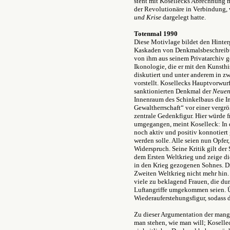
steht mit Kosellecks Abrechnung m
der Revolutionäre in Verbindung, w
und Krise
dargelegt hatte.
Totenmal 1990
Diese Motivlage bildet den Hinter
Kaskaden von Denkmalsbeschreib
von ihm aus seinem Privatarchiv ge
Ikonologie, die er mit den Kunst
diskutiert und unter anderem in 
vorstellt. Kosellecks Hauptvorwu
sanktionierten Denkmal der
Neuen
Innenraum des Schinkelbaus die In
Gewaltherrschaft“ vor einer vergrö
zentrale Gedenkfigur. Hier würde 
umgegangen, meint Koselleck: In d
noch aktiv und positiv konnotiert 
werden solle. Alle seien nun Opfer,
Widerspruch. Seine Kritik gilt der
dem Ersten Weltkrieg und zeige die
in den Krieg gezogenen Sohnes. Di
Zweiten Weltkrieg nicht mehr hin.
viele zu beklagend Frauen, die du
Luftangriffe umgekommen seien. Üb
Wiederauferstehungsfigur, sodass 
Zu dieser Argumentation der mang
man stehen, wie man will; Koselleck