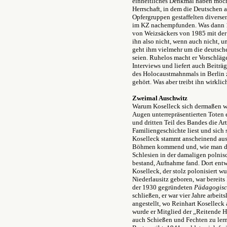
einheitliches Denkmal haben möcht
Herrschaft, in dem die Deutschen 
Opfergruppen gestaffelten divers
im KZ nachempfunden. Was dann 1
von Weizsäckers von 1985 mit de
ihn also nicht, wenn auch nicht, u
geht ihm vielmehr um die deutsche
seien. Ruhelos macht er Vorschläge, 
Interviews und liefert auch Beiträ
des Holocaustmahnmals in Berlin z
gehört. Was aber treibt ihn wirklic
Zweimal Auschwitz
Warum Koselleck sich dermaßen wi
Augen unterrepräsentierten Toten 
und dritten Teil des Bandes die Ar
Familiengeschichte liest und sich
Koselleck stammt anscheinend aus 
Böhmen kommend und, wie man de
Schlesien in der damaligen polnis
bestand, Aufnahme fand. Dort entw
Koselleck, der stolz polonisiert w
Niederlausitz geboren, war bereits
der 1930 gegründeten
Pädagogisc
schließen, er war vier Jahre arbei
angestellt, wo Reinhart Koselleck
wurde er Mitglied der „Reitende H
auch Schießen und Fechten zu lern