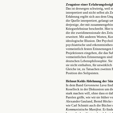
Zeugnisse einer Erfahrungslosigk
Das ist deswegen schwierig, weil 
interpretiert und nicht selbst als Z
Erfahrung ergibt sich aus dem Umg
die Quelle interpretiert, gelangt u
derjenige, der mit zusammengebis
Kriegserlebnisse beschreibt. Hier tr
die die zweidimensionale des Zeit
erweitert. Mit anderen Worten, Kos
ideologische Illusion. Der Psycho
psychiatrische und erkenntnistheo
vermeintlich festen Erinnerungen 
Projektionen eingehen, die das Su
vermeintlichen Erinnerungen sind 
deutschen Lebensphilosophie. Sie b
sie nicht enthalten, für unwirklich
Gleiche ist, zu Tatsachen zweiten 
Position des Solipsisten.
Helmut Kohls Ablehnung der Sti
In dem Band
Geronnene Lava
find
Koselleck in der Diskussion um di
stark machen will, ohne dass er da
Parolen griffe, wie wir sie früher
Alexander Gauland, Bernd Höcke o
wie Carl Schmitt auch die Bücher 
Kommunistische Manifest
. Er fin