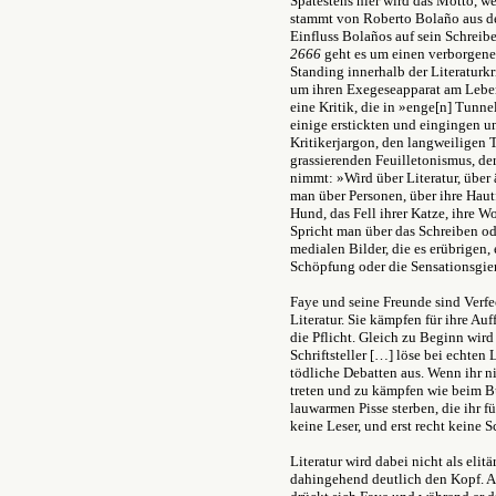
Spätestens hier wird das Motto, w
stammt von Roberto Bola
ñ
o aus 
Einfluss Bolaños auf sein Schrei
2666
geht es um einen verborgenen
Standing innerhalb der Literaturkr
um ihren Exegeseapparat am Leben 
eine Kritik, die in »enge[n] Tunn
einige erstickten und eingingen u
Kritikerjargon, den langweilige
grassierenden Feuilletonismus, de
nimmt: »Wird über Literatur, über 
man über Personen, über ihre Hautfa
Hund, das Fell ihrer Katze, ihre 
Spricht man über das Schreiben ode
medialen Bilder, die es erübrigen, 
Schöpfung oder die Sensationsgie
Faye und seine Freunde sind Verfec
Literatur. Sie kämpfen für ihre Au
die Pflicht. Gleich zu Beginn wird 
Schriftsteller […] löse bei echten
tödliche Debatten aus. Wenn ihr nic
treten und zu kämpfen wie beim Bu
lauwarmen Pisse sterben, die ihr für
keine Leser, und erst recht keine Sc
Literatur wird dabei nicht als eli
dahingehend deutlich den Kopf. A