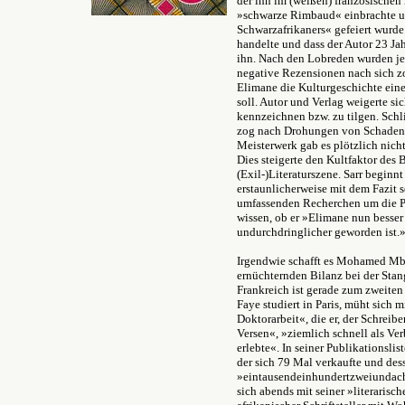
der ihn im (weißen) französischen 
»schwarze Rimbaud« einbrachte u
Schwarzafrikaners« gefeiert wurde
handelte und dass der Autor 23 Jah
ihn. Nach den Lobreden wurden je
negative Rezensionen nach sich zo
Elimane die Kulturgeschichte ein
soll. Autor und Verlag weigerte si
kennzeichnen bzw. zu tilgen. Sch
zog nach Drohungen von Schadene
Meisterwerk gab es plötzlich nicht
Dies steigerte den Kultfaktor des 
(Exil-)Literaturszene. Sarr begi
erstaunlicherweise mit dem Fazit 
umfassenden Recherchen um die P
wissen, ob er »Elimane nun besse
undurchdringlicher geworden ist.
Irgendwie schafft es Mohamed Mbou
ernüchternden Bilanz bei der Stan
Frankreich ist gerade zum zweite
Faye studiert in Paris, müht sich m
Doktorarbeit«, die er, der Schrei
Versen«, »ziemlich schnell als Ve
erlebte«. In seiner Publikationslis
der sich 79 Mal verkaufte und de
»eintausendeinhundertzweiundacht
sich abends mit seiner »literarisc