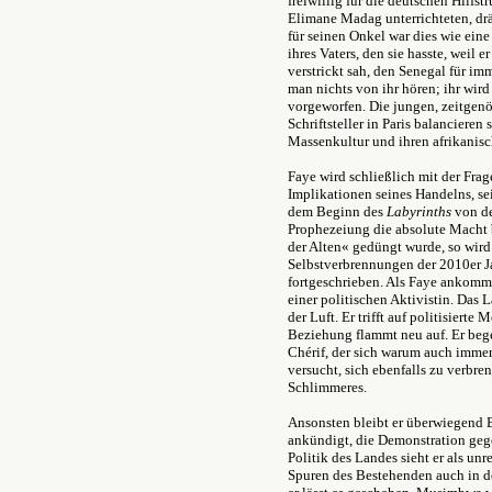
freiwillig für die deutschen Hilfst
Elimane Madag unterrichteten, dr
für seinen Onkel war dies wie ein
ihres Vaters, den sie hasste, weil 
verstrickt sah, den Senegal für im
man nichts von ihr hören; ihr wi
vorgeworfen. Die jungen, zeitgen
Schriftsteller in Paris balanciere
Massenkultur und ihren afrikanisc
Faye wird schließlich mit der Fra
Implikationen seines Handelns, sei
dem Beginn des
Labyrinths
von de
Prophezeiung die absolute Macht 
der Alten« gedüngt wurde, so wird 
Selbstverbrennungen der 2010er Ja
fortgeschrieben. Als Faye ankommt
einer politischen Aktivistin. Das 
der Luft. Er trifft auf politisiert
Beziehung flammt neu auf. Er beg
Chérif, der sich warum auch immer 
versucht, sich ebenfalls zu verbren
Schlimmeres.
Ansonsten bleibt er überwiegend B
ankündigt, die Demonstration geg
Politik des Landes sieht er als unr
Spuren des Bestehenden auch in de