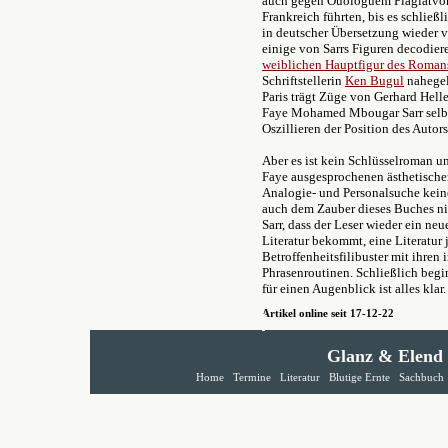
auch gegen Ouologuem Plagiatvor
Frankreich führten, bis es schließ
in deutscher Übersetzung wieder vo
einige von Sarrs Figuren decodie
weiblichen Hauptfigur des Roman
Schriftstellerin
Ken Bugul
nahegele
Paris trägt Züge von Gerhard Hell
Faye Mohamed Mbougar Sarr selber
Oszillieren der Position des Aut
Aber es ist kein Schlüsselroman 
Faye ausgesprochenen ästhetischen 
Analogie- und Personalsuche kein
auch dem Zauber dieses Buches ni
Sarr, dass der Leser wieder ein neu
Literatur bekommt, eine Literatur
Betroffenheitsfilibuster mit ihre
Phrasenroutinen. Schließlich beg
für einen Augenblick ist alles kla
Artikel online seit 17-12-22
Glanz & Elend
Home
Termine
Literatur
Blutige Ernte
Sachbuch