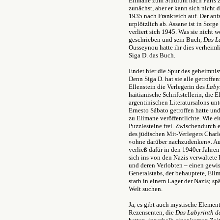
Elimane zum Studium nach Paris z
zunächst, aber er kann sich nicht 
1935 nach Frankreich auf. Der anf
urplötzlich ab. Assane ist in Sorg
verliert sich 1945. Was sie nicht 
geschrieben und sein Buch,
Das L
Ousseynou hatte ihr dies verheiml
Siga D. das Buch.
Endet hier die Spur des geheimnisv
Denn Siga D. hat sie alle getroff
Ellenstein die Verlegerin des
Laby
haitianische Schriftstellerin, die
argentinischen Literatursalons u
Ernesto Sábato getroffen hatte und
zu Elimane veröffentlichte. Wie e
Puzzlesteine frei. Zwischendurch 
des jüdischen Mit-Verlegers Charles
»ohne darüber nachzudenken«. Au
verließ dafür in den 1940er Jahren
sich ins von den Nazis verwaltete 
und deren Verlobten – einen gew
Generalstabs, der behauptete, Elim
starb in einem Lager der Nazis; s
Welt suchen.
Ja, es gibt auch mystische Element
Rezensenten, die
Das Labyrinth 