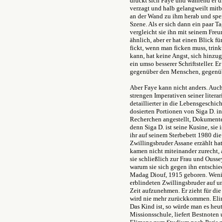
drückt sich Faye und während er 
verzagt und halb gelangweilt mit
an der Wand zu ihm herab und spe
Szene. Als er sich dann ein paar Ta
vergleicht sie ihn mit seinem Fre
ähnlich, aber er hat einen Blick fü
fickt, wenn man ficken muss, trink
kann, hat keine Angst, sich hinzug
ein umso besserer Schriftsteller. E
gegenüber den Menschen, gegenüb
Aber Faye kann nicht anders. Auch
strengen Imperativen seiner litera
detaillierter in die Lebensgeschich
dosierten Portionen von Siga D. in
Recherchen angestellt, Dokument
denn Siga D. ist seine Kusine, si
ihr auf seinem Sterbebett 1980 d
Zwillingsbruder Assane erzählt ha
kamen nicht miteinander zurecht, 
sie schließlich zur Frau und Ousse
warum sie sich gegen ihn entschie
Madag Diouf, 1915 geboren. Wenig
erblindeten Zwillingsbruder auf un
Zeit aufzunehmen. Er zieht für die
wird nie mehr zurückkommen. Eli
Das Kind ist, so würde man es heu
Missionsschule, liefert Bestnoten u