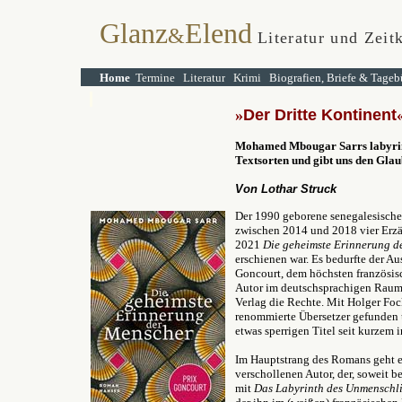
Glanz
Elend
&
Literatur und Zeitk
Home
Termine
Literatur
Krimi
Biografien, Briefe & Tageb
»
D
er Dritte Kontinent
Mohamed Mbougar Sarrs labyri
Textsorten und gibt uns den Glau
Von Lothar Struck
Der 1990 geborene senegalesische
zwischen 2014 und 2018 vier Erzä
2021
Die geheimste Erinnerung 
erschienen war. Es bedurfte der 
Goncourt, dem höchsten französisch
Autor im deutschsprachigen Raum 
Verlag die Rechte. Mit Holger Fo
renommierte Übersetzer gefunden 
etwas sperrigen Titel seit kurzem 
Im Hauptstrang des Romans geht e
verschollenen Autor, der, soweit 
mit
Das Labyrinth des Unmenschl