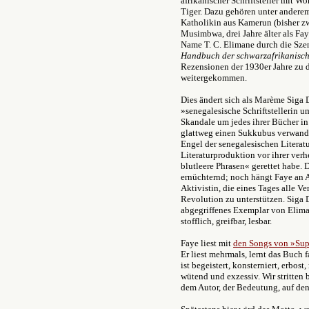
afrikanischer Schriftsteller mit Wo
Tiger. Dazu gehören unter anderem
Katholikin aus Kamerun (bisher z
Musimbwa
, drei Jahre älter als F
Name T. C. Elimane durch die Szen
Handbuch der schwarzafrikanisch
Rezensionen der 1930er Jahre zu d
weitergekommen.
Dies ändert sich als Marème Siga 
»senegalesische Schriftstellerin u
Skandale um jedes ihrer Bücher in
glattweg einen Sukkubus verwandel
Engel der senegalesischen Literat
Literaturproduktion vor ihrer ver
blutleere Phrasen« gerettet habe. 
ernüchternd; noch hängt Faye an 
Aktivistin, die eines Tages alle V
Revolution zu unterstützen. Siga 
abgegriffenes Exemplar von Elim
stofflich, greifbar, lesbar.
Faye liest mit
den Songs von »Su
Er liest mehrmals, lernt das Buch 
ist begeistert, konsterniert, erbost,
wütend und exzessiv. Wir stritten 
dem Autor, der Bedeutung, auf de