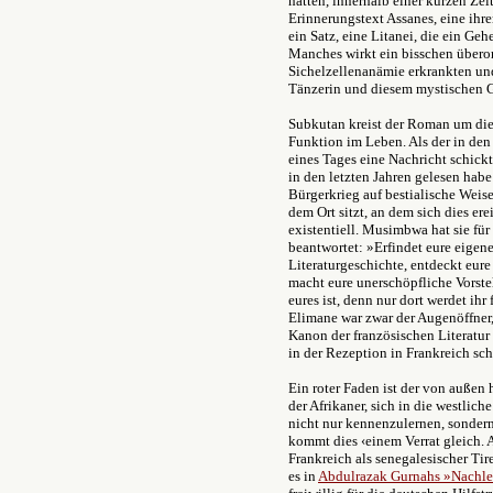
hatten, innerhalb einer kurzen Ze
Erinnerungstext Assanes, eine ihre
ein Satz, eine Litanei, die ein Geh
Manches wirkt ein bisschen überorc
Sichelzellenanämie erkrankten un
Tänzerin und diesem mystischen Ga
Subkutan kreist der Roman um die
Funktion im Leben. Als der in 
eines Tages eine Nachricht schickt
in den letzten Jahren gelesen habe
Bürgerkrieg auf bestialische Weis
dem Ort sitzt, an dem sich dies ere
existentiell. Musimbwa hat sie für s
beantwortet: »Erfindet eure eigene
Literaturgeschichte, entdeckt eur
macht eure unerschöpfliche Vorstel
eures ist, denn nur dort werdet ihr 
Elimane war zwar der Augenöffner, 
Kanon der französischen Literatur 
in der Rezeption in Frankreich sch
Ein roter Faden ist der von auße
der Afrikaner, sich in die westlic
nicht nur kennenzulernen, sondern
kommt dies ‹einem Verrat gleich. A
Frankreich als senegalesischer Tir
es in
Abdulrazak Gurnahs »Nachl