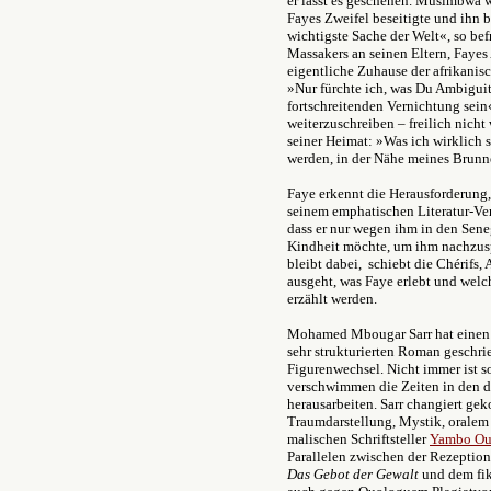
er lässt es geschehen.
Musimbwa wan
Fayes Zweifel beseitigte und ihn be
wichtigste Sache der Welt«, so bef
Massakers an seinen Eltern, Fayes 
eigentliche Zuhause der afrikanis
»Nur fürchte ich, was Du Ambiguitä
fortschreitenden Vernichtung sein«
weiterzuschreiben – freilich nicht 
seiner Heimat: »Was ich wirklich 
werden, in der Nähe meines Brunn
Faye erkennt die Herausforderung, 
seinem emphatischen Literatur-Ver
dass er nur wegen ihm in den Sene
Kindheit möchte, um ihm nachzuspü
bleibt dabei, schiebt die Chérifs
ausgeht, was Faye erlebt und welch
erzählt werden.
Mohamed Mbougar Sarr hat einen 
sehr strukturierten Roman geschrie
Figurenwechsel. Nicht immer ist s
verschwimmen die Zeiten in den d
herausarbeiten. Sarr changiert g
Traumdarstellung, Mystik, oralem
malischen Schriftsteller
Yambo Ou
Parallelen zwischen der Rezepti
Das Gebot der Gewalt
und dem fik