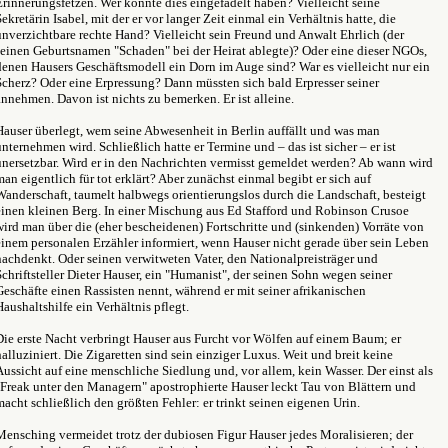
Erinnerungsfetzen. Wer könnte dies eingefädelt haben? Vielleicht seine
Sekretärin Isabel, mit der er vor langer Zeit einmal ein Verhältnis hatte, die
unverzichtbare rechte Hand? Vielleicht sein Freund und Anwalt Ehrlich (der
seinen Geburtsnamen "Schaden" bei der Heirat ablegte)? Oder eine dieser NGOs,
denen Hausers Geschäftsmodell ein Dorn im Auge sind? War es vielleicht nur ein
Scherz? Oder eine Erpressung? Dann müssten sich bald Erpresser seiner
annehmen. Davon ist nichts zu bemerken. Er ist alleine.
Hauser überlegt, wem seine Abwesenheit in Berlin auffällt und was man
unternehmen wird. Schließlich hatte er Termine und – das ist sicher – er ist
unersetzbar. Wird er in den Nachrichten vermisst gemeldet werden? Ab wann wird
man eigentlich für tot erklärt? Aber zunächst einmal begibt er sich auf
Wanderschaft, taumelt halbwegs orientierungslos durch die Landschaft, besteigt
einen kleinen Berg. In einer Mischung aus Ed Stafford und Robinson Crusoe
wird man über die (eher bescheidenen) Fortschritte und (sinkenden) Vorräte von
einem personalen Erzähler informiert, wenn Hauser nicht gerade über sein Leben
nachdenkt. Oder seinen verwitweten Vater, den Nationalpreisträger und
Schriftsteller Dieter Hauser, ein "Humanist", der seinen Sohn wegen seiner
Geschäfte einen Rassisten nennt, während er mit seiner afrikanischen
Haushaltshilfe ein Verhältnis pflegt.
Die erste Nacht verbringt Hauser aus Furcht vor Wölfen auf einem Baum; er
halluziniert. Die Zigaretten sind sein einziger Luxus. Weit und breit keine
Aussicht auf eine menschliche Siedlung und, vor allem, kein Wasser. Der einst als
"Freak unter den Managern" apostrophierte Hauser leckt Tau von Blättern und
macht schließlich den größten Fehler: er trinkt seinen eigenen Urin.
Mensching vermeidet trotz der dubiosen Figur Hauser jedes Moralisieren; der