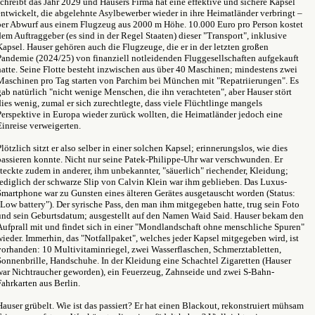
schreibt das Jahr 2029 und Hausers Firma hat eine effektive und sichere Kapsel
entwickelt, die abgelehnte Asylbewerber wieder in ihre Heimatländer verbringt –
per Abwurf aus einem Flugzeug aus 2000 m Höhe. 10.000 Euro pro Person kostet
dem Auftraggeber (es sind in der Regel Staaten) dieser "Transport", inklusive
Kapsel. Hauser gehören auch die Flugzeuge, die er in der letzten großen
Pandemie (2024/25) von finanziell notleidenden Fluggesellschaften aufgekauft
hatte. Seine Flotte besteht inzwischen aus über 40 Maschinen; mindestens zwei
Maschinen pro Tag starten von Parchim bei München mit "Repatriierungen". Es
gab natürlich "nicht wenige Menschen, die ihn verachteten", aber Hauser stört
dies wenig, zumal er sich zurechtlegte, dass viele Flüchtlinge mangels
Perspektive in Europa wieder zurück wollten, die Heimatländer jedoch eine
Einreise verweigerten.
Plötzlich sitzt er also selber in einer solchen Kapsel; erinnerungslos, wie dies
passieren konnte. Nicht nur seine Patek-Philippe-Uhr war verschwunden. Er
steckte zudem in anderer, ihm unbekannter, "säuerlich" riechender, Kleidung;
lediglich der schwarze Slip von Calvin Klein war ihm geblieben. Das Luxus-
Smartphone war zu Gunsten eines älteren Gerätes ausgetauscht worden (Status:
"Low battery"). Der syrische Pass, den man ihm mitgegeben hatte, trug sein Foto
und sein Geburtsdatum; ausgestellt auf den Namen Waid Said. Hauser bekam den
Aufprall mit und findet sich in einer "Mondlandschaft ohne menschliche Spuren"
wieder. Immerhin, das "Notfallpaket", welches jeder Kapsel mitgegeben wird, ist
vorhanden: 10 Multivitaminriegel, zwei Wasserflaschen, Schmerztabletten,
Sonnenbrille, Handschuhe. In der Kleidung eine Schachtel Zigaretten (Hauser
war Nichtraucher geworden), ein Feuerzeug, Zahnseide und zwei S-Bahn-
Fahrkarten aus Berlin.
Hauser grübelt. Wie ist das passiert? Er hat einen Blackout, rekonstruiert mühsam