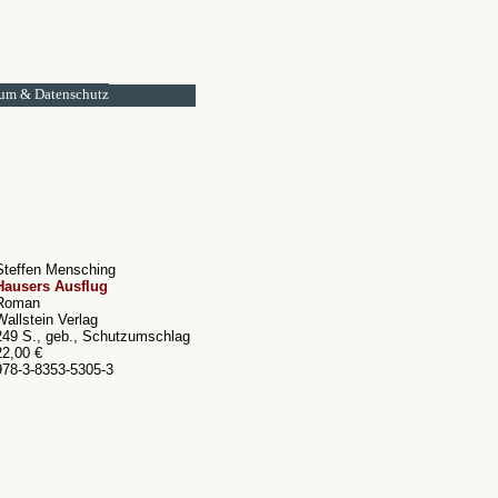
um & Datenschutz
Steffen Mensching
Hausers Ausflug
Roman
Wallstein Verlag
249 S., geb., Schutzumschlag
22,00 €
978-3-8353-5305-3