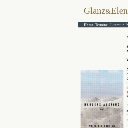
Glanz
Elen
&
Home
Termine
Literatur