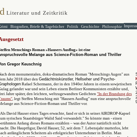
d
Literatur und Zeitkritik
Impress
Krimi
Biografien, Briefe & Tagebücher
Politik
Geschichte
Philosophie
Ausgesetzt
Steffen Menschings Roman
»
Hausers Ausflug
« ist eine
anspruchsvolle Melange aus Science-Fiction-Roman und Thriller
Von Gregor Keuschnig
Nach dem monumentalen, doku-dramatischen Roman "Menschings Augen" aus
dem Jahr 2018 über den
Gedächtniskünstler, Hellseher und Psycho-
Graphologen
Rafael Schermann, der in den 1940er Jahren in einem sowjetischen
Gulag gelandet war und sein Leben einem Berliner Kommunisten erzählte und,
drei Jahre später, den leichten, weltzugewandten Gedichten
"In der Brandung des
Traums"
, legt Steffen Mensching mit "Hausers Ausflug" nun eine anspruchsvolle
Melange aus Science-Fiction-Roman und Thriller vor.
"Als David Hauser eines Tages erwachte, fand er sich in seiner AIRDROP-Kapsel
zum syrischen Staatsbürger Walid Said verwandelt." So könnte man - einen
berühmten Anfang dieses Romans erzählen – was der Autor natürlich nicht
macht. Die Hauptfigur, David Hauser, 52, seit dem 7. Lebensjahr mutterlos, lebt
nach anfänglichem Scheitern als erfolgreicher Unternehmer in Berlin. Man