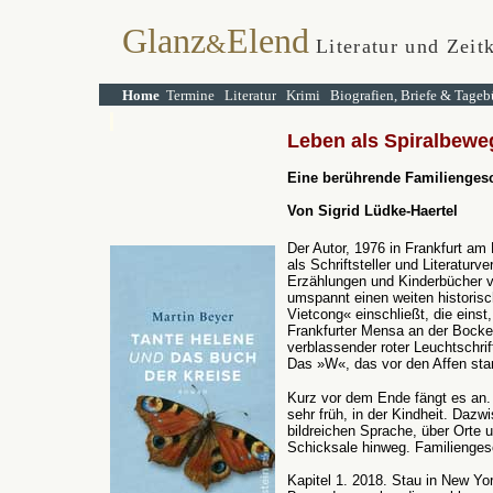
Glanz
Elend
&
Literatur und Zeitk
Home
Termine
Literatur
Krimi
Biografien, Briefe & Tageb
Leben als Spiralbew
Eine berührende Familiengesc
Von Sigrid Lüdke-Haertel
Der Autor, 1976 in Frankfurt am
als Schriftsteller und Literatur
Erzählungen und Kinderbücher ve
umspannt einen weiten historisc
Vietcong« einschließt, die einst
Frankfurter Mensa an der Bocke
verblassender roter Leuchtschrift
Das »W«, das vor den Affen stan
Kurz vor dem Ende fängt es an. 
sehr früh, in der Kindheit. Dazw
bildreichen Sprache, über Orte 
Schicksale hinweg. Familienges
Kapitel 1. 2018. Stau in New Yor