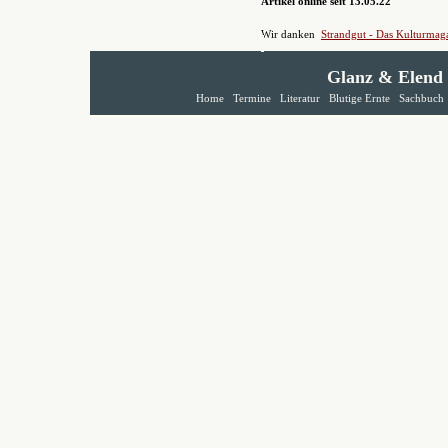
Artikel online seit 13.05.22
Wir danken
Strandgut - Das Kulturmag
Glanz & Elend
Home
Termine
Literatur
Blutige Ernte
Sachbuch