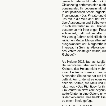
gemacht, »der nicht mehr rückg
Gleichzeitig entfernen sich au
voneinander. Ihr Lebensinhalt is
in der politischen Arbeit, organis
Trennungen: »Das Private und d
uns mit in die Welt der 68er. Wi
über Ausbeutung und Selbstverw
in sich abstreifen muss. Helene
zusammen mit ihrer engen Freun
schneidert, malt und gestaltet B
Mit vierzig Jahren schließlich n
leiblichen Mutter Margarethe auf
ausgewandert war. Margarethe he
Theresa, ihr Sohn ist Alexander.
des Vaters einsteigen würde, wä
Richtige?«
Als Helene 2018, fast achtzigjähr
Heusenstamm, aber auch ein 20
Kreise«, das Helene nicht mehr 
losen Enden nicht mehr zusammen
Alexander. Sie selbst hat ein L
geführt. Am Ende ist es eben ke
eher als Spirale, die Kreis und
jetzt, was »Das Richtige« für ih
Großmutter in New York begann, 
weiterführte, in eine Galerie u
Bilder verkaufen. Das heißt: Di
zu einem Kreis gefügt.