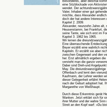
Besonderes, aber diesmal komm
eine Sitzblockade von Aktiviste
wendet. Der achtundzwanzigjähr
Vater, Inhaber einer gut gehend
möchte, dass Alexander endlich a
doch der hat andere Interessen 
Kapitel 2. 2009.
Alexander, neunzehn Jahre alt, 
Heusenstamm, bei Frankfurt, die
seine Tante, wie sich erst im Fo
Kapitel 3. 1962 bis 1965.
Wir lernen die dreiundzwanzigjä
Eine überraschende Entdeckung 
Beyer erzählt eine wahrlich nich
Kapiteln. Er erzählt sie aber nic
zwischen Gegenwart und den ve
her. Erst allmählich ergeben die
versteht man die ganze verworre
Dabei sind Dreh-und Angelpunkt 
May. Die dreiundzwanzigjährige 
Offenbach und lernt den vierun
Kaufmann, der Lehrer werden wil
dieser Gelegenheit erfährt Hele
nach der Geburt adoptiert hat. Ih
Margarethe von Weißhaupt.
Durch diese Erkenntnis gerät H
Wanken. Jetzt erklärt sich für si
ihrer Mutter und der wahre Sin
Streit an den Kopf warf: »Du bis