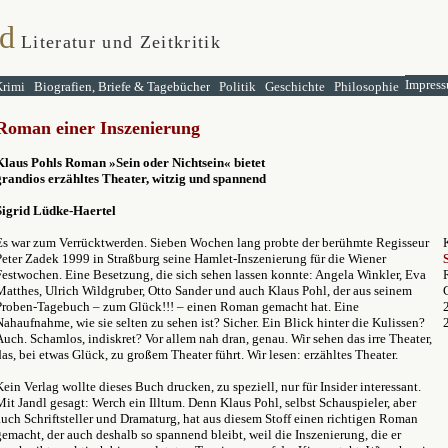
d
Literatur und Zeitkritik
Impress
Krimi
Biografien, Briefe & Tagebücher
Politik
Geschichte
Philosophie
Roman einer Inszenierung
Klaus Pohls Roman »Sein oder Nichtsein« bietet
grandios erzähltes Theater, witzig und spannend
Sigrid Lüdke-Haertel
Es war zum Verrücktwerden. Sieben Wochen lang probte der berühmte Regisseur
Peter Zadek 1999 in Straßburg seine Hamlet-Inszenierung für die Wiener
Festwochen. Eine Besetzung, die sich sehen lassen konnte: Angela Winkler, Eva
Matthes, Ulrich Wildgruber, Otto Sander und auch Klaus Pohl, der aus seinem
Proben-Tagebuch – zum Glück!!! – einen Roman gemacht hat. Eine
Nahaufnahme, wie sie selten zu sehen ist? Sicher. Ein Blick hinter die Kulissen?
Auch. Schamlos, indiskret? Vor allem nah dran, genau. Wir sehen das irre Theater,
das, bei etwas Glück, zu großem Theater führt. Wir lesen: erzähltes Theater.
Kein Verlag wollte dieses Buch drucken, zu speziell, nur für Insider interessant.
Mit Jandl gesagt: Werch ein Illtum. Denn Klaus Pohl, selbst Schauspieler, aber
auch Schriftsteller und Dramaturg, hat aus diesem Stoff einen richtigen Roman
gemacht, der auch deshalb so spannend bleibt, weil die Inszenierung, die er