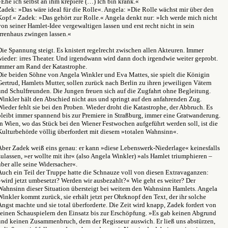
»Ehe ich selbst an ihm krepiere (…) Ich bin krank.«
Zadek: »Das wäre ideal für die Rolle«. Angela: »Die Rolle wächst mir über den
Kopf.« Zadek: »Das gehört zur Rolle.« Angela denkt nur: »Ich werde mich nicht
von seiner Hamlet-Idee vergewaltigen lassen und erst recht nicht in sein
Irrenhaus zwingen lassen.«
Die Spannung steigt. Es knistert regelrecht zwischen allen Akteuren. Immer
wieder: irres Theater. Und irgendwann wird dann doch irgendwie weiter geprobt.
Immer am Rand der Katastrophe.
Die beiden Söhne von Angela Winkler und Eva Mattes, sie spielt die Königin
Gertrud, Hamlets Mutter, sollen zurück nach Berlin zu ihren jeweiligen Vätern
und Schulfreunden. Die Jungen freuen sich auf die Zugfahrt ohne Begleitung.
Winkler hält den Abschied nicht aus und springt auf den anfahrenden Zug.
Wieder fehlt sie bei den Proben. Wieder droht die Katastrophe, der Abbruch. Es
bleibt immer spannend bis zur Premiere in Straßburg, immer eine Gratwanderung.
In Wien, wo das Stück bei den Wiener Festwochen aufgeführt werden soll, ist die
Kulturbehörde völlig überfordert mit diesem »totalen Wahnsinn«.
Aber Zadek weiß eins genau: er kann »diese Lebenswerk-Niederlage« keinesfalls
zulassen, »er wollte mit ihr« (also Angela Winkler) »als Hamlet triumphieren –
über alle seine Widersacher«.
Auch ein Teil der Truppe hatte die Schnauze voll von diesen Extravaganzen:
»wird jetzt umbesetzt? Werden wir ausbezahlt?« Wie geht es weiter? Der
Wahnsinn dieser Situation übersteigt bei weitem den Wahnsinn Hamlets. Angela
Winkler kommt zurück, sie erhält jetzt per Ohrknopf den Text, der ihr solche
Angst machte und sie total überforderte. Die Zeit wird knapp, Zadek fordert von
seinen Schauspielern den Einsatz bis zur Erschöpfung. »Es gab keinen Abgrund
und keinen Zusammenbruch, dem der Regisseur auswich. Er ließ uns abstürzen,