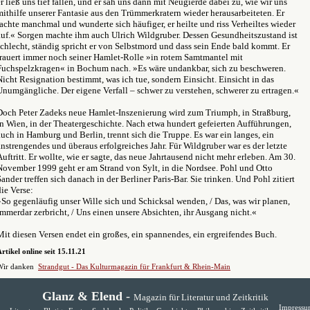
er ließ uns tief fallen, und er sah uns dann mit Neugierde dabei zu, wie wir uns
mithilfe unserer Fantasie aus den Trümmerkratern wieder herausarbeiteten. Er
lachte manchmal und wunderte sich häufiger, er heilte und riss Verheiltes wieder
auf.« Sorgen machte ihm auch Ulrich Wildgruber. Dessen Gesundheitszustand ist
schlecht, ständig spricht er von Selbstmord und dass sein Ende bald kommt. Er
trauert immer noch seiner Hamlet-Rolle »in rotem Samtmantel mit
Fuchspelzkragen« in Bochum nach. »Es wäre undankbar, sich zu beschweren.
Nicht Resignation bestimmt, was ich tue, sondern Einsicht. Einsicht in das
Unumgängliche. Der eigene Verfall – schwer zu verstehen, schwerer zu ertragen.«
Doch Peter Zadeks neue Hamlet-Inszenierung wird zum Triumph, in Straßburg,
in Wien, in der Theatergeschichte. Nach etwa hundert gefeierten Aufführungen,
auch in Hamburg und Berlin, trennt sich die Truppe. Es war ein langes, ein
anstrengendes und überaus erfolgreiches Jahr. Für Wildgruber war es der letzte
Auftritt. Er wollte, wie er sagte, das neue Jahrtausend nicht mehr erleben. Am 30.
November 1999 geht er am Strand von Sylt, in die Nordsee. Pohl und Otto
Sander treffen sich danach in der Berliner Paris-Bar. Sie trinken. Und Pohl zitiert
die Verse:
»So gegenläufig unser Wille sich und Schicksal wenden, / Das, was wir planen,
immerdar zerbricht, / Uns einen unsere Absichten, ihr Ausgang nicht.«
Mit diesen Versen endet ein großes, ein spannendes, ein ergreifendes Buch.
rtikel online seit 15.11.21
Wir danken
Strandgut - Das Kulturmagazin für Frankfurt & Rhein-Main
Glanz & Elend
-
Magazin für Literatur und Zeitkritik
Impress