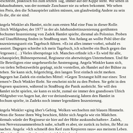
beschreibt, praktisch bis zum letzten Tag, immer auf der Kippe steht. Wir sehen in
Nahaufnahmen, was der normale Zuschauer nie zu sehen bekommt. Wir sehen
den Preis, den die Schauspieler zahlen müssen, um glaubwürdig Andere zu sein
ls die, die sie sind.
Angela Winkler als Hamlet, nicht zum ersten Mal eine Frau in dieser Rolle.
Ulrich Wildgruber, der 1977 in der als Jahrhundertinszenierung gerühmten
Bochumer Inszenierung von Zadek Hamlet spielte, diesmal als Polonius. Proben
und Uraufführung finden in Straßburg statt. Von Anfang an wollte Pohl über die
Inszenierungszeit ein Tagebuch führen. »Es ist alles immer vorbei, sobald es
passiert. Dagegen schreibe ich mein Tagebuch, ich schreibe ein Buch gegen das
Vergessen (…) Vieles überspringe ich. Manches erfinde ich.« Es wird für alle,
Schauspieler, Bühnenpersonal, Regisseur ein aberwitziges Unternehmen. Und für
alle Beteiligten eine ungeheuerliche Anstrengung. Angela Winkler kann sich,
von tiefen Selbstzweifeln geplagt, nicht vorstellen, als Hamlet auf der Bühne zu
stehen. Sie kann sich, folgerichtig, den langen Text einfach nicht merken.
Dagegen hat Zadek ein einfaches Mittel: »Gegen Textangst hilft nur eines: Text
lernen!« Doch Winkler flieht. Sie erscheint nicht zu den Proben. Sie geht in den
Vogesen spazieren, während in Straßburg die Panik ausbricht. Sie will den
Hamlet nicht spielen, sie kann es nicht, zumal sie immer den grandiosen Ulrich
Wildgruber vor Augen hat, der vor dreiundzwanzig Jahren den Hamlet in
Bochum spielte, in Zadeks noch immer legendären Inszenierung.
Angela Winkler »ging über’s Gebirg. Wolken wechselten mit blauen Himmeln.
Wenn die Sonne ihren Weg beschien, fühlte sich Angela wie ein Mädchen.
Niemals würde der Regisseur sie hier auf der Höhe auskundschaften«. Zadek,
dem Nervenzusammenbruch nahe, schafft es aber, sie zurück zu holen, ihr Mut zu
machen. Angela: »Ich schmeiß den Kerl zum Krepieren raus« aus meinem Leben.