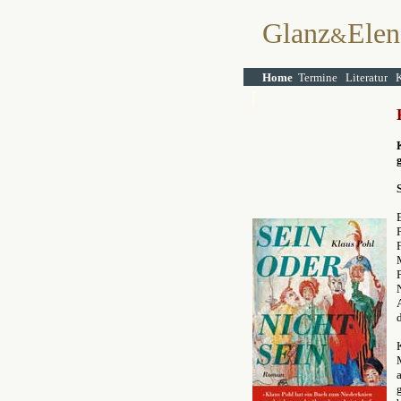
Glanz
Elen
&
Home
Termine
Literatur