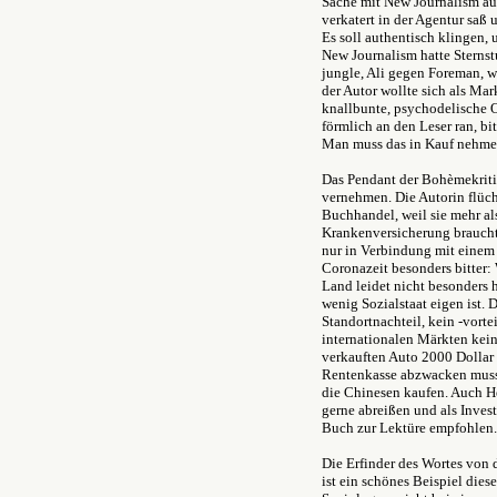
Sache mit New Journalism auf
verkatert in der Agentur sa
Es soll authentisch klingen,
New Journalism hatte Sterns
jungle, Ali gegen Foreman, wa
der Autor wollte sich als Mar
knallbunte, psychodelische O
förmlich an den Leser ran, bi
Man muss das in Kauf nehme
Das Pendant der Bohèmekritik
vernehmen. Die Autorin flüc
Buchhandel, weil sie mehr al
Krankenversicherung braucht
nur in Verbindung mit einem
Coronazeit besonders bitter:
Land leidet nicht besonders h
wenig Sozialstaat eigen ist. D
Standortnachteil, kein -vorte
internationalen Märkten kei
verkauften Auto 2000 Dollar 
Rentenkasse abzwacken muss.
die Chinesen kaufen. Auch He
gerne abreißen und als Inves
Buch zur Lektüre empfohlen.
Die Erfinder des Wortes von 
ist ein schönes Beispiel diese