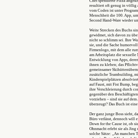
Chef spendierte Pizza angek
resultiert oft genug in völli
vom Coden ist unter Program
Menschheit die 100. App, um 
Second Hand-Ware wieder unt
Weite Strecken des Buchs si
gewidmet, sich davon zu über
nicht so schlimm sei. Ihre Wut
sie, und die Sache humorvo
Firmenlogo, mit dem alle rum
am Arbeitsplatz die sexuelle
Entwicklung von Apps, deren 
ihnen zu kleben; das Pflicht
gemeinsamer Skihüttenübern
zusätzliche Teambuilding, m
Kinderspielplätzen absolvier
auf Faust, mit Fist Bump, be
ihre Verschleierung durch c
gegenüber den Beschäftigten
vorziehen – sind sie auf dem
überzeugt? Das Buch ist ein
Der ganz junge Boss sieht, da
Büro verlässt, dennoch will 
Down for the Cause ist, ob si
Ohnmacht erlebt sie als Jing 
solche Sätze: „An manchen Ta