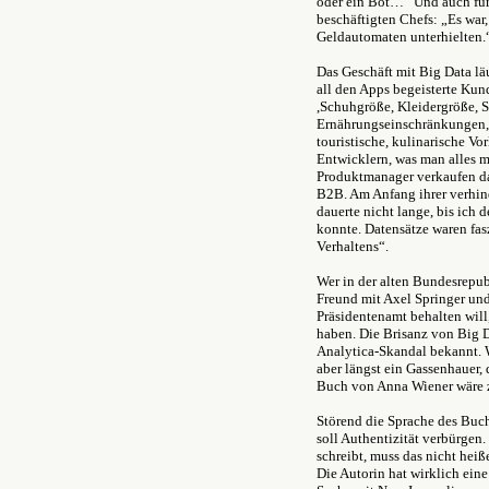
oder ein Bot…“ Und auch für 
beschäftigten Chefs: „Es war
Geldautomaten unterhielten.
Das Geschäft mit Big Data lä
all den Apps begeisterte Kund
,Schuhgröße, Kleidergröße,
Ernährungseinschränkungen, po
touristische, kulinarische Vo
Entwicklern, was man alles m
Produktmanager verkaufen da
B2B. Am Anfang ihrer verhinde
dauerte nicht lange, bis ich 
konnte. Datensätze waren fas
Verhaltens“.
Wer in der alten Bundesrepub
Freund mit Axel Springer und
Präsidentenamt behalten will
haben. Die Brisanz von Big D
Analytica-Skandal bekannt. W
aber längst ein Gassenhauer,
Buch von Anna Wiener wäre z
Störend die Sprache des Buche
soll Authentizität verbürgen.
schreibt, muss das nicht heiß
Die Autorin hat wirklich eine 