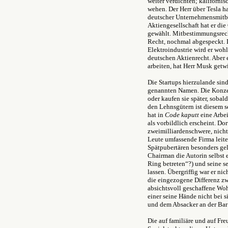
weiter verdichten; kaliforni
wehen. Der Herr über Tesla h
deutscher Unternehmensmitbe
Aktiengesellschaft hat er di
gewählt. Mitbestimmungsrech
Recht, nochmal abgespeckt. 
Elektroindustrie wird er wo
deutschen Aktienrecht. Aber 
arbeiten, hat Herr Musk getwi
Die Startups hierzulande sin
genannten Namen. Die Konze
oder kaufen sie später, sobal
den Lehnsgütern ist diesem s
hat in
Code kaputt
eine Arbei
als vorbildlich erscheint. Dor
zweimilliardenschwere, nich
Leute umfassende Firma leite
Spätpubertären besonders gel
Chairman die Autorin selbst 
Ring betreten“?) und seine s
lassen. Übergriffig war er nic
die eingezogene Differenz zw
absichtsvoll geschaffene Wo
einer seine Hände nicht bei 
und dem Absacker an der Bar 
Die auf familiäre und auf F