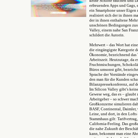
keine Schlote rauchen und Da
erfreuenden Apps und Gags, e
ein Smartphone unser Eigen 
realisiert sich der in ihnen ma
der in ihnen enthaltene Meh
unschönen Bedingungen zust
Valley, einem nahe San Franz
schildert die Autorin.
Mehrwert – das Wort hat ein
die eingängigste Kategorie d
Ökonomie, bezeichnend das V
Arbeitszeit. Heutzutage, da es
Fruchtmischungen, Schokolä
Büros umsonst gibt, bezeichn
Sprache der Vorstände einge
den man für die Kunden scha
Bilanzpressekonferenz, auf de
Im Silicon Valley gibt’s kein
Gewese weg, das es – glaub
Arbeitgeber – so schwer mach
Großkonzerne simulieren dahe
BASF, Continental, Daimler, w
Leine, und dort, in den Lofts
Stammhaus gilt: Tarifvertrag, 
California-Feeling. Das groß
die nahe Zukunft der Beschä
kann, bekommt man eine Ahn