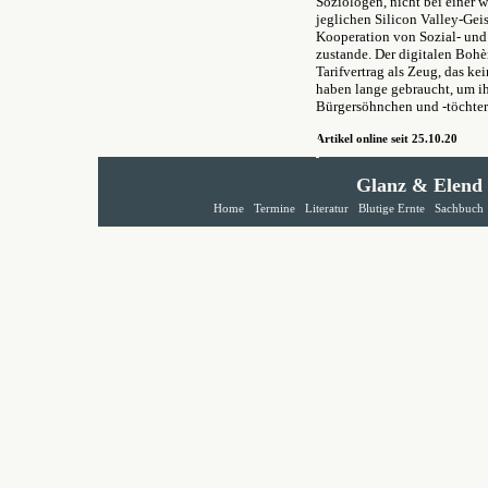
Soziologen, nicht bei einer 
jeglichen Silicon Valley-Geis
Kooperation von Sozial- und 
zustande. Der digitalen Bohè
Tarifvertrag als Zeug, das k
haben lange gebraucht, um ih
Bürgersöhnchen und -töchter 
Artikel online seit 25.10.20
Glanz & Elend
Home
Termine
Literatur
Blutige Ernte
Sachbuch