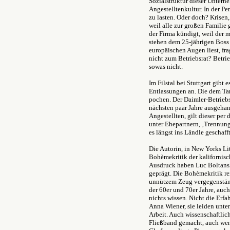
Sozialstruktur dieser Untern
Angestelltenkultur. In der P
zu lasten. Oder doch? Krisen,
weil alle zur großen Familie
der Firma kündigt, weil der 
stehen dem 25-jährigen Boss
europäischen Augen liest, fra
nicht zum Betriebsrat? Betrie
sowas nicht.
Im Filstal bei Stuttgart gibt
Entlassungen an. Die dem Tar
pochen. Der Daimler-Betriebs
nächsten paar Jahre ausgehand
Angestellten, gilt dieser per
unter Ehepartnern, ‚Trennung
es längst ins Ländle geschafft
Die Autorin, in New Yorks Lit
Bohèmekritik der kalifornisc
Ausdruck haben Luc Boltansk
geprägt. Die Bohèmekritik rei
unnützem Zeug vergegenständl
der 60er und 70er Jahre, auc
nichts wissen. Nicht die Erf
Anna Wiener, sie leiden unter
Arbeit. Auch wissenschaftlic
Fließband gemacht, auch wen