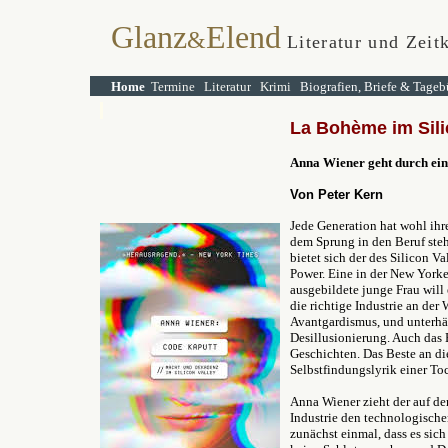
Glanz
Elend
&
Literatur und Zeitk
Home
Termine
Literatur
Krimi
Biografien, Briefe & Tageb
La Bohème im Sili
Anna Wiener geht durch ein 
Von Peter Kern
Jede Generation hat wohl ihr
dem Sprung in den Beruf steh
bietet sich der des Silicon Va
Power. Eine in der New Yorke
ausgebildete junge Frau will
die richtige Industrie an der
Avantgardismus, und unterhäl
Desillusionierung. Auch das 
Geschichten. Das Beste an di
Selbstfindungslyrik einer To
Anna Wiener zieht der auf de
Industrie den technologischen
zunächst einmal, dass es sic