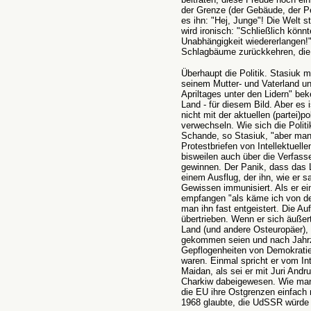
der Grenze (der Gebäude, der P
es ihn: "Hej, Junge"! Die Welt st
wird ironisch: "Schließlich könn
Unabhängigkeit wiedererlangen!"
Schlagbäume zurückkehren, die
Überhaupt die Politik. Stasiuk 
seinem Mutter- und Vaterland un
Apriltages unter den Lidern" bek
Land - für diesem Bild. Aber es
nicht mit der aktuellen (partei)p
verwechseln. Wie sich die Politik
Schande, so Stasiuk, "aber man
Protestbriefen von Intellektuelle
bisweilen auch über die Verfasse
gewinnen. Der Panik, dass das 
einem Ausflug, der ihn, wie er s
Gewissen immunisiert. Als er ein
empfangen "als käme ich von der
man ihn fast entgeistert. Die Auf
übertrieben. Wenn er sich äußert
Land (und andere Osteuropäer), d
gekommen seien und nach Jahrze
Gepflogenheiten von Demokratie
waren. Einmal spricht er vom In
Maidan, als sei er mit Juri And
Charkiw dabeigewesen. Wie man
die EU ihre Ostgrenzen einfach
1968 glaubte, die UdSSR würde