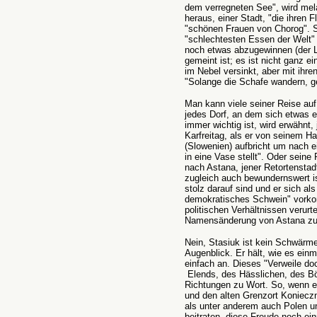
dem verregneten See", wird mel
heraus, einer Stadt, "die ihren Fl
"schönen Frauen von Chorog". 
"schlechtesten Essen der Welt"
noch etwas abzugewinnen (der Le
gemeint ist; es ist nicht ganz e
im Nebel versinkt, aber mit ihren
"Solange die Schafe wandern, ge
Man kann viele seiner Reise au
jedes Dorf, an dem sich etwas e
immer wichtig ist, wird erwähnt,
Karfreitag, als er von seinem Ha
(Slowenien) aufbricht um nach 
in eine Vase stellt". Oder sein
nach Astana, jener Retortenstadt
zugleich auch bewundernswert is
stolz darauf sind und er sich als 
demokratisches Schwein" vorkom
politischen Verhältnissen verurt
Namensänderung von Astana zu 
Nein, Stasiuk ist kein Schwärm
Augenblick. Er hält, wie es einm
einfach an. Dieses "Verweile do
Elends, des Hässlichen, des Bö
Richtungen zu Wort. So, wenn e
und den alten Grenzort Konieczn
als unter anderem auch Polen 
beitraten, diese Freude noch ei