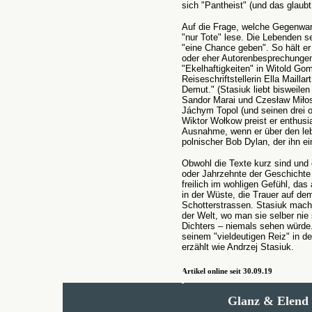
sich "Pantheist" (und das glaubt
Auf die Frage, welche Gegenwart
"nur Tote" lese. Die Lebenden s
"eine Chance geben". So hält er
oder eher Autorenbesprechungen.
"Ekelhaftigkeiten" in Witold Go
Reiseschriftstellerin Ella Mailla
Demut." (Stasiuk liebt bisweile
Sandor Marai und Czesław Miłosz
Jáchym Topol (und seinen drei 
Wiktor Wołkow preist er enthusi
Ausnahme, wenn er über den lebe
polnischer Bob Dylan, der ihn 
Obwohl die Texte kurz sind und 
oder Jahrzehnte der Geschichte w
freilich im wohligen Gefühl, das
in der Wüste, die Trauer auf de
Schotterstrassen. Stasiuk macht
der Welt, wo man sie selber nie
Dichters – niemals sehen würde
seinem "vieldeutigen Reiz" in der
erzählt wie Andrzej Stasiuk.
Artikel online seit 30.09.19
Glanz & Elend