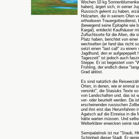
Wochen 10 kg Sonnenblumenker
haben), ärgert sich, in seiner J
Russisch gelernt zu haben, erzä
Holzarten, die in seinem Ofen ve
orthodoxen Trauergottesdienst, 
(bewegend seine Epitaphe wie b
Kargal), entdeckt Kaufhäuser mit
Zufluchtsorte für die Alten, die
Platz haben, berichtet von eine
wechselten (er fand das nicht s
setzt einen "last call" zu eine
Jagdhund, den er aufgepeppelt ha
Tageszeit" ist jedoch auch faszi
Steppe. Er ist begeistert vom "
Frühling, der endlich diese "la
Grad ablöst.
Es sind natürlich die Reiseerzä
Orten, in denen, wie er einmal s
versinkt", die Stasiuks Texte 
von Landschaften und, das ist w
ver- oder beurteilt werden. Da i
erscheinenden russischen Zollbea
und ihm erst das Herumfahren im 
Agatsch auf die Einreise in die
hätte warten müssen. Und selbst
Welterklärer erwecken seine raub
Semipalatinsk ist nur "Staub, Hi
Schönheit dieser Stadt. Er genie