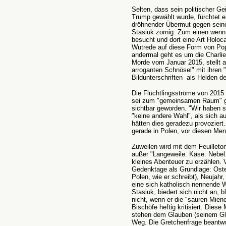
Selten, dass sein politischer Ge
Trump gewählt wurde, fürchtet 
dröhnender Übermut gegen seine 
Stasiuk zornig: Zum einen wenn
besucht und dort eine Art Holoc
Wutrede auf diese Form von Pop
andermal geht es um die Charlie
Morde vom Januar 2015, stellt ab
arroganten Schnösel" mit ihren
Bildunterschriften als Helden de
Die Flüchtlingsströme von 2015
sei zum "gemeinsamen Raum" ge
sichtbar geworden. "Wir haben si
"keine andere Wahl", als sich a
hätten dies geradezu provoziert
gerade in Polen, vor diesen Me
Zuweilen wird mit dem Feuilleton
außer "Langeweile. Käse. Nebel
kleines Abenteuer zu erzählen. V
Gedenktage als Grundlage: Ostern
Polen, wie er schreibt), Neujahr,
eine sich katholisch nennende W
Stasiuk, biedert sich nicht an, b
nicht, wenn er die "sauren Miene
Bischöfe heftig kritisiert. Dies
stehen dem Glauben (seinem Gl
Weg. Die Gretchenfrage beantwor