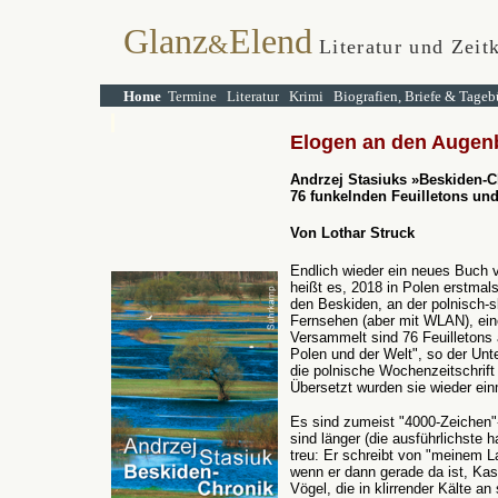
Glanz
Elend
&
Literatur und Zeitk
Home
Termine
Literatur
Krimi
Biografien, Briefe & Tageb
Elogen an den Augenb
Andrzej Stasiuks
»
Beskiden-C
76 funkelnden
Feuilletons un
Von Lothar Struck
Endlich wieder ein neues Buch 
heißt es, 2018 in Polen erstmal
den Beskiden, an der polnisch-
Fernsehen (aber mit WLAN), ein
Versammelt sind 76 Feuilletons 
Polen und der Welt", so der Unte
die polnische Wochenzeitschrif
Übersetzt wurden sie wieder ein
Es sind zumeist "4000-Zeichen"-T
sind länger (die ausführlichste h
treu: Er schreibt von "meinem L
wenn er dann gerade da ist, Kas
Vögel, die in klirrender Kälte a