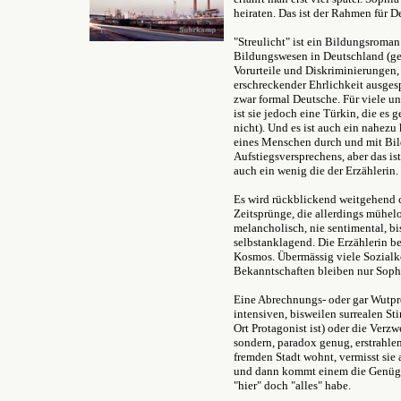
heiraten. Das ist der Rahmen für D
"Streulicht" ist ein Bildungsroma
Bildungswesen in Deutschland (ge
Vorurteile und Diskriminierungen,
erschreckender Ehrlichkeit ausges
zwar formal Deutsche. Für viele u
ist sie jedoch eine Türkin, die es g
nicht). Und es ist auch ein nahez
eines Menschen durch und mit Bil
Aufstiegsversprechens, aber das is
auch ein wenig die der Erzählerin.
Es wird rückblickend weitgehend c
Zeitsprünge, die allerdings mühelo
melancholisch, nie sentimental, 
selbstanklagend. Die Erzählerin b
Kosmos. Übermässig viele Sozialkon
Bekanntschaften bleiben nur Sophi
Eine Abrechnungs- oder gar Wutprosa
intensiven, bisweilen surrealen St
Ort Protagonist ist) oder die Verz
sondern, paradox genug, erstrahlen 
fremden Stadt wohnt, vermisst sie 
und dann kommt einem die Genügsa
"hier" doch "alles" habe.