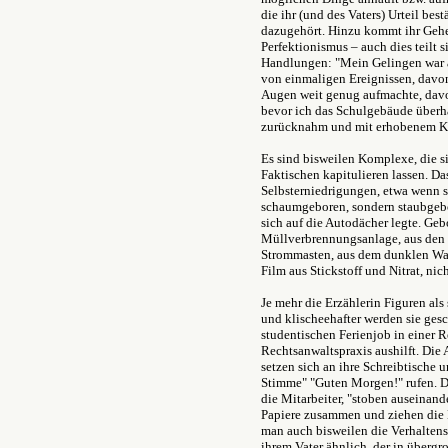
die ihr (und des Vaters) Urteil best
dazugehört. Hinzu kommt ihr Geh
Perfektionismus – auch dies teilt si
Handlungen: "Mein Gelingen war
von einmaligen Ereignissen, davon,
Augen weit genug aufmachte, davon
bevor ich das Schulgebäude überha
zurücknahm und mit erhobenem Ko
Es sind bisweilen Komplexe, die s
Faktischen kapitulieren lassen. Da
Selbsterniedrigungen, etwa wenn si
schaumgeboren, sondern staubgebor
sich auf die Autodächer legte. Ge
Müllverbrennungsanlage, aus den
Strommasten, aus dem dunklen Was
Film aus Stickstoff und Nitrat, nic
Je mehr die Erzählerin Figuren als 
und klischeehafter werden sie gesch
studentischen Ferienjob in einer 
Rechtsanwaltspraxis aushilft. Die 
setzen sich an ihre Schreibtische 
Stimme" "Guten Morgen!" rufen. De
die Mitarbeiter, "stoben auseinand
Papiere zusammen und ziehen die 
man auch bisweilen die Verhaltens
ihrem Vater ähnlich, der in übergr