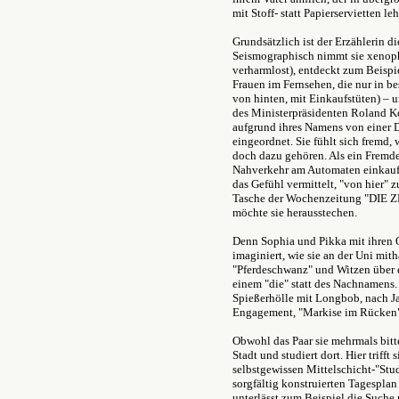
mit Stoff- statt Papierservietten le
Grundsätzlich ist der Erzählerin d
Seismographisch nimmt sie xenop
verharmlost), entdeckt zum Beispi
Frauen im Fernsehen, die nur in b
von hinten, mit Einkaufstüten) – un
des Ministerpräsidenten Roland Koc
aufgrund ihres Namens von einer 
eingeordnet. Sie fühlt sich fremd, 
doch dazu gehören. Als ein Fremder
Nahverkehr am Automaten einkauft, i
das Gefühl vermittelt, "von hier" z
Tasche der Wochenzeitung "DIE ZE
möchte sie herausstechen.
Denn Sophia und Pikka mit ihren O
imaginiert, wie sie an der Uni mit
"Pferdeschwanz" und Witzen über e
einem "die" statt des Nachnamen
Spießerhölle mit Longbob, nach Ja
Engagement, "Markise im Rücken
Obwohl das Paar sie mehrmals bitte
Stadt und studiert dort. Hier trifft
selbstgewissen Mittelschicht-"Stu
sorgfältig konstruierten Tagesplan g
unterlässt zum Beispiel die Suche