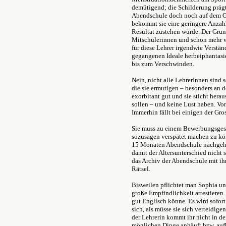
demütigend; die Schilderung prägt 
Abendschule doch noch auf dem G
bekommt sie eine geringere Anzahl
Resultat zustehen würde. Der Grund:
Mitschülerinnen und schon mehr wi
für diese Lehrer irgendwie Verstän
gegangenen Ideale herbeiphantasie
bis zum Verschwinden.
Nein, nicht alle LehrerInnen sind 
die sie ermutigen – besonders an d
exorbitant gut und sie sticht hera
sollen – und keine Lust haben. Vo
Immerhin fällt bei einigen der Gro
Sie muss zu einem Bewerbungsges
sozusagen verspätet machen zu könne
15 Monaten Abendschule nachgehol
damit der Altersunterschied nicht s
das Archiv der Abendschule mit ihr
Rätsel.
Bisweilen pflichtet man Sophia und
große Empfindlichkeit attestieren.
gut Englisch könne. Es wird sofort 
sich, als müsse sie sich verteidig
der Lehrerin kommt ihr nicht in de
möglichen Dinge anhäuft bzw. aufh