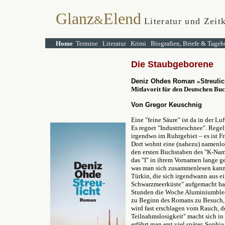
Glanz
Elend
&
Literatur und Zeitk
Home
Termine
Literatur
Krimi
Biografien, Briefe & Tageb
Die
Staubgeborene
Deniz Ohdes Roman
»
Streulic
Mitfavorit für den Deutschen Buc
Von Gregor Keuschnig
Eine "feine Säure" ist da in der L
Es regnet "Industrieschnee". Regel
irgendwo im Ruhrgebiet – es ist Fr
Dort wohnt eine (nahezu) namenlos
den ersten Buchstaben des "K-Name
das "I" in ihrem Vornamen lange ge
was man sich zusammenlesen kann, 
Türkin, die sich irgendwann aus e
Schwarzmeerküste" aufgemacht hat.
Stunden die Woche Aluminiumblec
zu Beginn des Romans zu Besuch, m
wird fast erschlagen vom Rauch, d
Teilnahmslosigkeit" macht sich in i
erfährt man erst viel später. Sophi