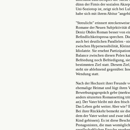
dünn der Firnis der sozialen Akze
Uni-Soziotop ist, zeigt sich bei Luk
habe sich mit ihrem Abitur "angebi
"Streulicht" erinnert streckenweise
Romane der Neuen Subjektivität de
Deniz Ohdes Roman besser von ei
Befindlichkeitsprosa sprechen. Di
auch bei deutlichen Parallelen - ni
zwischen Hypersensibilität, Klein
Idiolatrie. Sie ersehnt Partizipati
Balance zwischen diesen Polen kan
Befriedung noch Befriedigung, sie
bestimmten Ziel statt. Diesem Ziel
steht sie ablehnend gegenüber. In
Wendung statt.
Nach der Hochzeit ihrer Freunde ver
ehemalige Heimat und lügt ihren Va
Bewerbungsgespräch gebe (merkwür
anders situierten Romansetting trit
an). Der Vater bleibt mit den frisc
Das Leben geht weiter. Aber wie? 
Bei ihrer Rückkehr bemerkt sie di
dem der Vater wohnt und zwar inkl
Kind gebissen). Es ist diese Besc
Protagonisten, die man womöglich
gesellschaftlichen Epoche ansehe