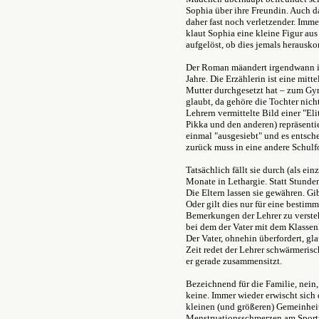
Sophia über ihre Freundin. Auch da
daher fast noch verletzender. Imme
klaut Sophia eine kleine Figur aus
aufgelöst, ob dies jemals herausk
Der Roman mäandert irgendwann i
Jahre. Die Erzählerin ist eine mitt
Mutter durchgesetzt hat – zum Gym
glaubt, da gehöre die Tochter nicht
Lehrern vermittelte Bild einer "El
Pikka und den anderen) repräsenti
einmal "ausgesiebt" und es entsche
zurück muss in eine andere Schulf
Tatsächlich fällt sie durch (als einz
Monate in Lethargie. Statt Stund
Die Eltern lassen sie gewähren. G
Oder gilt dies nur für eine bestim
Bemerkungen der Lehrer zu verste
bei dem der Vater mit dem Klasse
Der Vater, ohnehin überfordert, gl
Zeit redet der Lehrer schwärmerisc
er gerade zusammensitzt.
Bezeichnend für die Familie, nein,
keine. Immer wieder erwischt sich d
kleinen (und größeren) Gemeinheite
Menstruationsschmerzen am Sportun