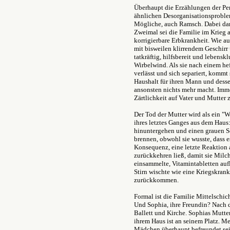
Überhaupt die Erzählungen der Pers
ähnlichen Desorganisationsproblem
Mögliche, auch Ramsch. Dabei dan
Zweimal sei die Familie im Krieg 
korrigierbare Erbkrankheit. Wie 
mit bisweilen klirrendem Geschirr 
tatkräftig, hilfsbereit und lebensk
Wirbelwind. Als sie nach einem h
verlässt und sich separiert, kommt
Haushalt für ihren Mann und desse
ansonsten nichts mehr macht. Imme
Zärtlichkeit auf Vater und Mutter 
Der Tod der Mutter wird als ein "
ihres letztes Ganges aus dem Haus:
hinuntergehen und einen grauen Sch
brennen, obwohl sie wusste, dass e
Konsequenz, eine letzte Reaktion a
zurückkehren ließ, damit sie Milch
einsammelte, Vitamintabletten auf
Stirn wischte wie eine Kriegskrank
zurückkommen.
Formal ist die Familie Mittelschich
Und Sophia, ihre Freundin? Nach de
Ballett und Kirche. Sophias Mutter 
ihrem Haus ist an seinem Platz. Me
Mädchen überhaupt befreundet sei