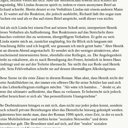
Zügen, bezieht vieles auf sich. Aber die Meisterschaft erweist sich schnell als
fragwürdig. Mit Lindas Avancen spielt er, indem er einen anonymen Brief an
Richard schreibt. Hierin deutet er ein Verhältnis Lindas mit einem anderen Mann
an. Er wartet auf die Reaktion, die jedoch ausbleibt; Richard lädt ihn sogar zum
Fischen ein und als er ihn auf einen Brief anspricht, weiß dieser von nichts.
Und als sich Linda bei einem Fest auf seinen Schoß setzt, interpretiert Henrik
dieses Verhalten als Aufforderung. Ihre Reaktionen auf das Streicheln ihres
Bauches verleitet ihn zu weiterem, übergriffigem Verhalten. Er geht zu weit:
"Linda starrte mich an, zunächst ungläubig, bis ihr Blick sich langsam mit
Verachtung füllte und ich begriff, wie grausam ich mich geirrt hatte." Aber Henrik
ist an diesem Abend angestachelt. Er wendet sich der weniger attraktiven, aber
anscheinend interessierten Irene, ebenfalls eine Kollegin, zu. Die Angelegenheit
droht zu eskalieren, als er, nach Beendigung des Festes, heimlich in Irenes Haus
eindringt und sie auf der Toilette überrascht. Sie stellt ihn zur Rede und Henrik
geht. Sein Fehlverhalten schiebt sie auf dessen übermäßigen Alkoholgenuss.
Diese Szene ist die erste Zäsur in diesem Roman. Man ahnt, dass Henrik nicht der
nette Aushilfslehrer ist, der immer ein offenes Ohr für seine Schüler hat und sich
in das Lehrerkollegium einfügen möchte. "Als wäre ich harmlos…" denkt er, als
Irene ihn ultimativ aufforderte, das Haus zu verlassen. Er beherrscht sich jedoch.
Selbst bezeichnet er sich als "das personifizierte Unangenehme".
Die Dorfstrukturen bringen es mit sich, dass nicht nur jeder jeden kennt, sondern
auch schnell private Beziehungen über das Dienstliche hinweg geknüpft werden.
Spätestens hier merkt man, dass der Roman 1996 spielt, einer Zeit, in der es noch
keine Mobiltelefone und mithin keine "sozialen Netzwerke" und deren
Auswüchse gab. Die Bewohner sind auf sich, auf ihre "realen" sozialen