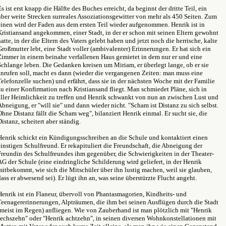
Es ist erst knapp die Hälfte des Buches erreicht, da beginnt der dritte Teil, ein
über weite Strecken surreales Assoziationsgewitter von mehr als 450 Seiten. Zum
einen wird der Faden aus dem ersten Teil wieder aufgenommen. Henrik ist in
Kristiansand angekommen, einer Stadt, in der er schon mit seinen Eltern gewohnt
hatte, in der die Eltern des Vaters gelebt haben und jetzt noch die herrische, kalte
Großmutter lebt, eine Stadt voller (ambivalenter) Erinnerungen. Er hat sich ein
Zimmer in einem beinahe verfallenen Haus gemietet in dem nur er und eine
Schlange leben. Die Gedanken kreisen um Miriam, er überlegt lange, ob er sie
anrufen soll, macht es dann (wieder die vergangenen Zeiten: man muss eine
Telefonzelle suchen) und erfährt, dass sie in der nächsten Woche mit der Familie
zu einer Konfirmation nach Kristiansand fliegt. Man schmiedet Pläne, sich in
aller Heimlichkeit zu treffen und Henrik schwankt von nun an zwischen Lust und
Abneigung, er "will sie" und dann wieder nicht. "Scham ist Distanz zu sich selbst.
Ohne Distanz fällt die Scham weg", bilanziert Henrik einmal. Er sucht sie, die
Distanz, scheitert aber ständig.
Henrik schickt ein Kündigungsschreiben an die Schule und kontaktiert einen
einstigen Schulfreund. Er rekapituliert die Freundschaft, die Abneigung der
Freundin des Schulfreundes ihm gegenüber, die Schwierigkeiten in der Theater-
AG der Schule (eine eindringliche Schilderung wird geliefert, in der Henrik
mitbekommt, wie sich die Mitschüler über ihn lustig machen, weil sie glauben,
dass er abwesend sei). Er lügt ihn an, was seine überstürzte Flucht angeht.
Henrik ist ein Flaneur, übervoll von Phantasmagorien, Kindheits- und
Teenagererinnerungen, Alpträumen, die ihm bei seinen Ausflügen durch die Stadt
(meist im Regen) anfliegen. Wie von Zauberhand ist man plötzlich mit "Henrik
sechszehn" oder "Henrik achtzehn", in seinen diversen Wohnkonstellationen mit