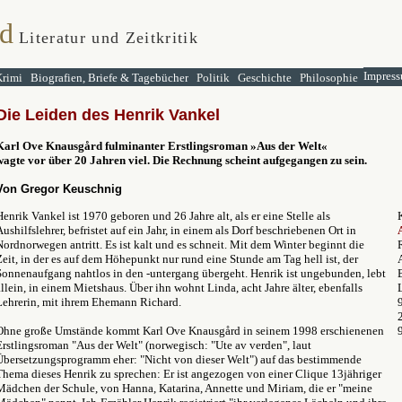
d
Literatur und Zeitkritik
Impress
Krimi
Biografien, Briefe & Tagebücher
Politik
Geschichte
Philosophie
Die Leiden des Henrik Vankel
Karl Ove Knausgård fulminanter Erstlingsroman
»
Aus der Welt
«
wagte vor über 20 Jahren viel. Die Rechnung scheint aufgegangen zu sein.
Von Gregor Keuschnig
Henrik Vankel ist 1970 geboren und 26 Jahre alt, als er eine Stelle als
Aushilfslehrer, befristet auf ein Jahr, in einem als Dorf beschriebenen Ort in
Nordnorwegen antritt. Es ist kalt und es schneit. Mit dem Winter beginnt die
Zeit, in der es auf dem Höhepunkt nur rund eine Stunde am Tag hell ist, der
Sonnenaufgang nahtlos in den -untergang übergeht. Henrik ist ungebunden, lebt
allein, in einem Mietshaus. Über ihn wohnt Linda, acht Jahre älter, ebenfalls
Lehrerin, mit ihrem Ehemann Richard.
Ohne große Umstände kommt
Karl Ove Knausgård
in seinem 1998 erschienenen
Erstlingsroman "Aus der Welt" (norwegisch: "Ute av verden", laut
Übersetzungsprogramm eher: "Nicht von dieser Welt") auf das bestimmende
Thema dieses Henrik zu sprechen: Er ist angezogen von einer Clique 13jähriger
Mädchen der Schule, von Hanna, Katarina, Annette und Miriam, die er "meine