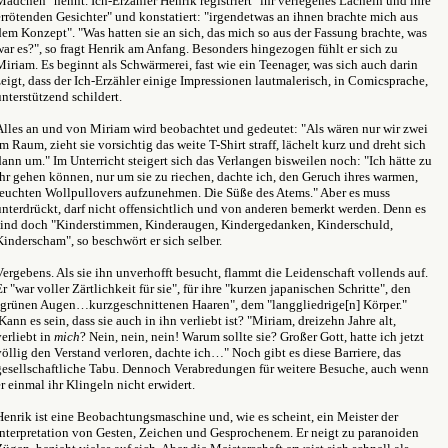
Mädchen" nennt. Ich-Erzähler Henrik registriert "ihr verlegenes Lächeln und ihre
errötenden Gesichter" und konstatiert: "irgendetwas an ihnen brachte mich aus
dem Konzept". "Was hatten sie an sich, das mich so aus der Fassung brachte, was
war es?", so fragt Henrik am Anfang. Besonders hingezogen fühlt er sich zu
Miriam. Es beginnt als Schwärmerei, fast wie ein Teenager, was sich auch darin
zeigt, dass der Ich-Erzähler einige Impressionen lautmalerisch, in Comicsprache,
unterstützend schildert.
Alles an und von Miriam wird beobachtet und gedeutet: "Als wären nur wir zwei
im Raum, zieht sie vorsichtig das weite T-Shirt straff, lächelt kurz und dreht sich
dann um." Im Unterricht steigert sich das Verlangen bisweilen noch: "Ich hätte zu
ihr gehen können, nur um sie zu riechen, dachte ich, den Geruch ihres warmen,
feuchten Wollpullovers aufzunehmen. Die Süße des Atems." Aber es muss
unterdrückt, darf nicht offensichtlich und von anderen bemerkt werden. Denn es
sind doch "Kinderstimmen, Kinderaugen, Kindergedanken, Kinderschuld,
Kinderscham", so beschwört er sich selber.
Vergebens. Als sie ihn unverhofft besucht, flammt die Leidenschaft vollends auf.
Er "war voller Zärtlichkeit für sie", für ihre "kurzen japanischen Schritte", den
"grünen Augen…kurzgeschnittenen Haaren", dem "langgliedrige[n] Körper."
Kann es sein, dass sie auch in ihn verliebt ist? "Miriam, dreizehn Jahre alt,
verliebt in
mich
? Nein, nein, nein! Warum sollte sie? Großer Gott, hatte ich jetzt
völlig den Verstand verloren, dachte ich…" Noch gibt es diese Barriere, das
gesellschaftliche Tabu. Dennoch Verabredungen für weitere Besuche, auch wenn
er einmal ihr Klingeln nicht erwidert.
Henrik ist eine Beobachtungsmaschine und, wie es scheint, ein Meister der
Interpretation von Gesten, Zeichen und Gesprochenem. Er neigt zu paranoiden