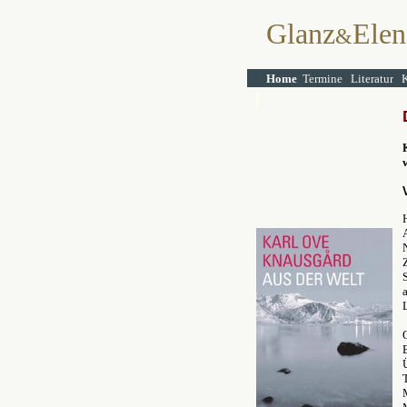
Glanz
Elen
&
Home
Termine
Literatur