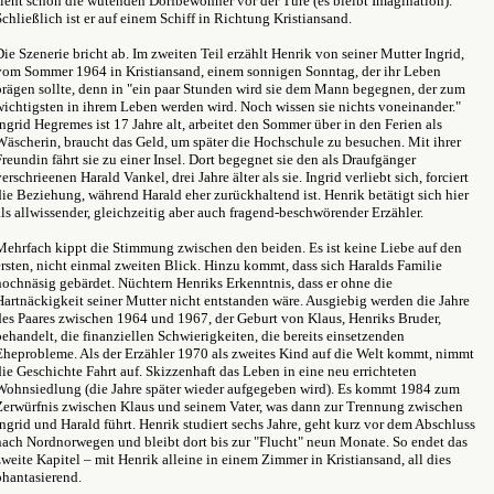
sieht schon die wütenden Dorfbewohner vor der Türe (es bleibt Imagination).
Schließlich ist er auf einem Schiff in Richtung Kristiansand.
Die Szenerie bricht ab. Im zweiten Teil erzählt Henrik von seiner Mutter Ingrid,
vom Sommer 1964 in Kristiansand, einem sonnigen Sonntag, der ihr Leben
prägen sollte, denn in "ein paar Stunden wird sie dem Mann begegnen, der zum
wichtigsten in ihrem Leben werden wird. Noch wissen sie nichts voneinander."
Ingrid Hegremes ist 17 Jahre alt, arbeitet den Sommer über in den Ferien als
Wäscherin, braucht das Geld, um später die Hochschule zu besuchen. Mit ihrer
Freundin fährt sie zu einer Insel. Dort begegnet sie den als Draufgänger
verschrieenen Harald Vankel, drei Jahre älter als sie. Ingrid verliebt sich, forciert
die Beziehung, während Harald eher zurückhaltend ist. Henrik betätigt sich hier
als allwissender, gleichzeitig aber auch fragend-beschwörender Erzähler.
Mehrfach kippt die Stimmung zwischen den beiden. Es ist keine Liebe auf den
ersten, nicht einmal zweiten Blick. Hinzu kommt, dass sich Haralds Familie
hochnäsig gebärdet. Nüchtern Henriks Erkenntnis, dass er ohne die
Hartnäckigkeit seiner Mutter nicht entstanden wäre. Ausgiebig werden die Jahre
des Paares zwischen 1964 und 1967, der Geburt von Klaus, Henriks Bruder,
behandelt, die finanziellen Schwierigkeiten, die bereits einsetzenden
Eheprobleme. Als der Erzähler 1970 als zweites Kind auf die Welt kommt, nimmt
die Geschichte Fahrt auf. Skizzenhaft das Leben in eine neu errichteten
Wohnsiedlung (die Jahre später wieder aufgegeben wird). Es kommt 1984 zum
Zerwürfnis zwischen Klaus und seinem Vater, was dann zur Trennung zwischen
Ingrid und Harald führt. Henrik studiert sechs Jahre, geht kurz vor dem Abschluss
nach Nordnorwegen und bleibt dort bis zur "Flucht" neun Monate. So endet das
zweite Kapitel – mit Henrik alleine in einem Zimmer in Kristiansand, all dies
phantasierend.