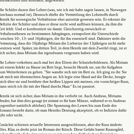
Interaktionen und Kontakte, angewiesen.
Die Schüler duzen ihre Lehrer (was, wie ich mir habe sagen lassen, in Norwegen
durchaus normal ist). Dennoch dürfte die Vermittlung des Lehrstoffs durch
Henrik für norwegische Verhältnisse eher autoritär gewesen sein. Er erkennt die
Defizite der Schüler und dass er diese nicht wird auflösen können, da ihm die
Zeit fehlt. Und er konfrontiert sie damit. Gleichzeitig entwickelt er
Verhaltensthesen zu bestimmten Jahrgängen, extrapoliert die Unterschiede
zwischen 10-, 13- und 16jährigen, die für ihn essentiell sind. Dahinter steht die
Vermutung, dass die 16jährige Miriam die Liebreize der 13jährigen nicht mehr
besitzen wird. Später, im dritten Teil, in dem Henrik mit dem Zweifel ringt, ist er
sich sicher, dass Miriam ihn irgendwann vergessen haben wird.
Die Lehrer verkehren auch mal bei den Eltern der Schutzbefohlenen. Als Miriam
mit einem Infekt zu Hause im Bett liegt, besucht Henrik sie, um ihr Aufgaben
zum Weiterlernen zu geben. "Sie wandte sich mir im Bett zu. Ich ging zu ihr. Sie
sah mich mit überraschten Augen an. Ich legte eine Hand auf die Decke, beugte
mich über sie und berührte ihre heißen Lippen mit meinen, ein vorsichtiger Kuss,
dann strich ich ihr mit der Hand durchs Haar." Es ist passiert.
Henrik ist sich sicher, dass Miriam in ihn verliebt ist. Auch Andreas, Miriams
Bruder, hat ihm dies gesagt (er nimmt es für bare Münze, während er es Andreas
gegenüber natürlich ablehnt). Die Spannung des Lesers bis zum Ende des
Romans besteht darin, ob man Henriks Deutung akzeptiert, ob es Indizien dafür
gibt oder nicht.
Zunächst schienen sexuelle Interessen ausgeschlossen, aber der Kuss änderte
alles. Klar, es droht jetzt im Roman der Kitsch. Diese Gefahr bannt Knausgård,