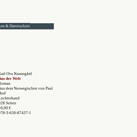
um & Datenschutz
Karl Ove Knausgård
Aus der Welt
Roman
Aus dem Norwegischen von Paul
Berf
Luchterhand
928 Seiten
26,00 €
978-3-630-87437-1