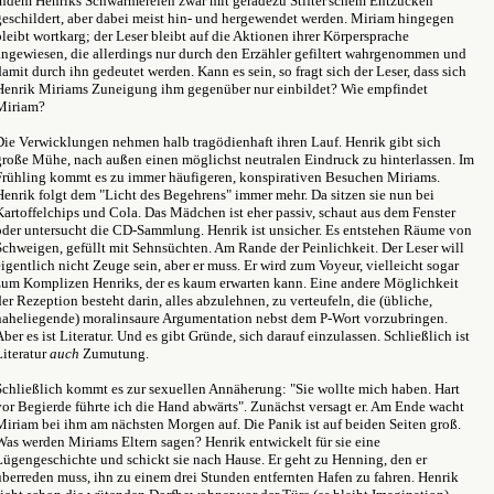
indem Henriks Schwärmereien zwar mit geradezu Stifter'schem Entzücken
geschildert, aber dabei meist hin- und hergewendet werden. Miriam hingegen
bleibt wortkarg; der Leser bleibt auf die Aktionen ihrer Körpersprache
angewiesen, die allerdings nur durch den Erzähler gefiltert wahrgenommen und
damit durch ihn gedeutet werden. Kann es sein, so fragt sich der Leser, dass sich
Henrik Miriams Zuneigung ihm gegenüber nur einbildet? Wie empfindet
Miriam?
Die Verwicklungen nehmen halb tragödienhaft ihren Lauf. Henrik gibt sich
große Mühe, nach außen einen möglichst neutralen Eindruck zu hinterlassen. Im
Frühling kommt es zu immer häufigeren, konspirativen Besuchen Miriams.
Henrik folgt dem "Licht des Begehrens" immer mehr. Da sitzen sie nun bei
Kartoffelchips und Cola. Das Mädchen ist eher passiv, schaut aus dem Fenster
oder untersucht die CD-Sammlung. Henrik ist unsicher. Es entstehen Räume von
Schweigen, gefüllt mit Sehnsüchten. Am Rande der Peinlichkeit. Der Leser will
eigentlich nicht Zeuge sein, aber er muss. Er wird zum Voyeur, vielleicht sogar
zum Komplizen Henriks, der es kaum erwarten kann. Eine andere Möglichkeit
der Rezeption besteht darin, alles abzulehnen, zu verteufeln, die (übliche,
naheliegende) moralinsaure Argumentation nebst dem P-Wort vorzubringen.
Aber es ist Literatur. Und es gibt Gründe, sich darauf einzulassen. Schließlich ist
Literatur
auch
Zumutung.
Schließlich kommt es zur sexuellen Annäherung: "Sie wollte mich haben. Hart
vor Begierde führte ich die Hand abwärts". Zunächst versagt er. Am Ende wacht
Miriam bei ihm am nächsten Morgen auf. Die Panik ist auf beiden Seiten groß.
Was werden Miriams Eltern sagen? Henrik entwickelt für sie eine
Lügengeschichte und schickt sie nach Hause. Er geht zu Henning, den er
überreden muss, ihn zu einem drei Stunden entfernten Hafen zu fahren. Henrik