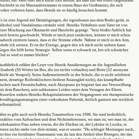
Mutter, mit Vater oder auch kurze Zeit alleine, als man ihn wie einen Gegenstand
abschiebt in ein Mansardenzimmer in einem Haus der Großmutter, die sich
vorher verbeten hatte, dass Henrik sie so häufig besuchen kommt.
Es ist eine Jugend mit Demütigungen, die irgendwann aus dem Ruder gerät, in
Alkohol und Vandalismus ertränkt wird. Henriks Verhältnis zum Vater ist von
einer Mischung aus Ohnmacht und Hassliebe geprägt: "Sein bloßer Anblick hat
mich bereits geschwächt. Würde er mich jetzt entdecken, könnte er mich schon
dadurch erzittern lassen, dass er die Stimme erhebt. Nähme er mich in den Arm,
würde ich weinen. Er ist der Einzige, gegen den ich mich nicht wehren kann.
Gegen ihn hilft keine Strategie. Selbst wenn er schwach ist, bin ich schwächer.
Und so wird es immer bleiben".
Ausführlich erfährt der Leser von Henrik Annäherungen an die Jugendlieben
Elisabeth (50 Wörter im Bus, die ins nichts verlaufen) und Berte (32 anonyme
Briefe als Vorspiel). Seine Außenseiterrolle in der Schule, die er nicht zelebriert
(nein, derartige Rollenklischees bedient Knausgård nicht), das krampfhafte
Suchen nach Freundschaften, nach Akzeptanz (er beginnt fast aus Verzweiflung
mit dem Rauchen), sein subkutanes Leiden unter dem Versagen der Eltern.
Bisweilen wirken Henriks Rekapitulationen des Vergangenen wie therapeutische
Bewältigungsstrategien einer verkorksten Pubertät, freilich garniert mit reichlich
Selbstmitleid.
Aber es gibt auch noch Henriks Traumwelten von 1996. Sie sind bedrohlich,
erzählen vom Aufwachen und dem Nichtmehrwissen, wo man ist, wer man ist, der
unbekannten Frau neben einem, die die Ehefrau ist, der Lektüre in Lexika, in
denen nichts mehr von dem stimmt, was er wusste. "Du schlugst Montaigne nach,
der hier ein berühmter Staatsmann war, du last den Artikel über Röntgen, der das