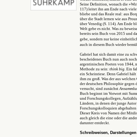
Seine Definition, wonach die
»
Wir
117) leitet ihn am Ende nach vielen
bliebe und das Reale real: aus Bor
über die Stadt lernen wie aus Prou
über Venedig (S. 114). Am Ende ble
Welt gebe es nicht. Was zu beweis
bereits sein Buch von 2015 und das
gebe, sondern nur keine einheitlic
auch in diesem Buch wieder bemü
Gabriel hat sich damit eine zu sch
bescheidenes Buch nun auch noch 
argentinischen Poeten von 1944
,
n
Methode zu sein:
think big
. Ein f
ein Scheinriese. Denn Gabriel hält
ihm zu groß. Was der aus welchen
der deutschen Philosophie gegen d
versucht, sind zunächst
Ansammlu
Buch beginnt im Vorwort mit Sum
und Forschungskollegen, Aufzähl
Ländern, in denen der junge Autor
Forschungskolloquien abgehalten 
Dieser Kreis von Namen der Mitdisk
auch gleich die eine oder die ande
darunter entdeckt.
Schreibweisen, Darstellungen