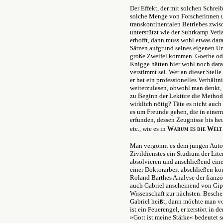
Der Effekt, der mit solchen Schreib
solche Menge von Forscherinnen u
transkontinentalen Betriebes zwi
unterstützt wie der Suhrkamp Verl
erhofft, dann muss wohl etwas dar
Sätzen aufgrund seines eigenen Ur
große Zweifel kommen. Goethe ode
Knigge hätten hier wohl noch dara
verstimmt sei. Wer an dieser Stelle
er hat ein professionelles Verhält
weiterzulesen, obwohl man denkt, w
zu Beginn der Lektüre die Method
wirklich nötig? Täte es nicht auc
es um Freunde gehen, die in eine
erfunden, dessen Zeugnisse bis heut
etc., wie es in
Warum es die Welt 
Man vergönnt es dem jungen Autor
Zivildienstes ein Studium der Lite
absolvieren und anschließend ein
einer Doktorarbeit abschließen ko
Roland Barthes Analyse der franzö
auch Gabriel anscheinend von Gipf
Wissenschaft zur nächsten. Besche
Gabriel heißt, dann möchte man vo
ist ein Feuerengel, er zerstört in
»Gott ist meine Stärke« bedeutet 