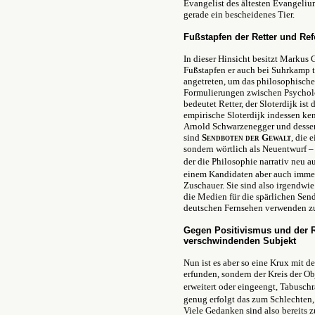
Evangelist des ältesten Evangelium
gerade ein bescheidenes Tier.
Fußstapfen der Retter und Re
In dieser Hinsicht besitzt Markus 
Fußstapfen er auch bei Suhrkamp tr
angetreten, um das philosophische
Formulierungen zwischen Psycholo
bedeutet Retter, der Sloterdijk is
empirische Sloterdijk indessen ke
Arnold Schwarzenegger und desse
sind
Sendboten der Gewalt
, die 
sondern wörtlich als Neuentwurf – 
der die Philosophie narrativ neu a
einem Kandidaten aber auch immer
Zuschauer. Sie sind also irgendwie
die Medien für die spärlichen Se
deutschen Fernsehen verwenden z
Gegen Positivismus und der
verschwindenden Subjekt
Nun ist es aber so eine Krux mit d
erfunden, sondern der Kreis der 
erweitert oder eingeengt, Tabusch
genug erfolgt das zum Schlechten,
Viele Gedanken sind also bereits 