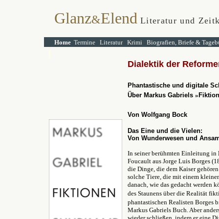
Glanz
Elend
&
Literatur und Zeitk
Home
Termine
Literatur
Krimi
Biografien, Briefe & Tageb
Dialektik der Reforme
Phantastische und digitale Sc
Über Markus Gabriels
»
Fiktio
Von Wolfgang Bock
Das Eine und die Vielen:
Von Wunderwesen und Ansa
In seiner berühmten Einleitung in
Foucault aus Jorge Luis Borges (
die Dinge, die dem Kaiser gehören
solche Tiere, die mit einem kleine
danach, wie das gedacht werden k
des Staunens über die Realität fik
phantastischen Realisten Borges 
Markus Gabriels Buch. Aber anders
wieder schließen, indem er eine Dis