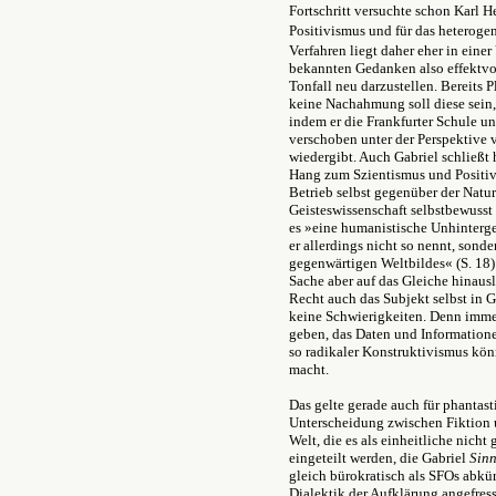
Fortschritt versuchte schon Karl
Positivismus und für das heteroge
Verfahren liegt daher eher in eine
bekannten Gedanken also effektvo
Tonfall neu darzustellen. Bereits P
keine Nachahmung soll diese sein
indem er die Frankfurter Schule u
verschoben unter der Perspektive
wiedergibt. Auch Gabriel schließt 
Hang zum Szientismus und Positivi
Betrieb selbst gegenüber der Natu
Geisteswissenschaft selbstbewusst
es »eine humanistische Unhinterg
er allerdings nicht so nennt, sond
gegenwärtigen Weltbildes« (S. 18) 
Sache aber auf das Gleiche hinauslä
Recht auch das Subjekt selbst in 
keine Schwierigkeiten. Denn immer
geben, das Daten und Informatione
so radikaler Konstruktivismus kön
macht.
Das gelte gerade auch für phantast
Unterscheidung zwischen Fiktion 
Welt, die es als einheitliche nicht
eingeteilt werden, die Gabriel
Sinn
gleich bürokratisch als SFOs abkür
Dialektik der Aufklärung angefres