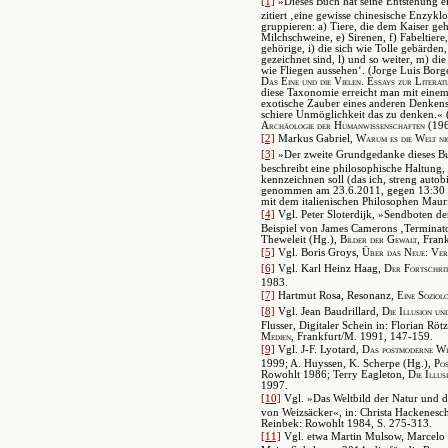
[1]
»Dieses Buch hat seine Entstehung e
zitiert ‚eine gewisse chinesische Enzyklo
gruppieren: a) Tiere, die dem Kaiser geh
Milchschweine, e) Sirenen, f) Fabeltiere
gehörige, i) die sich wie Tolle gebärden
gezeichnet sind, l) und so weiter, m) d
wie Fliegen aussehen‘. (Jorge Luis Borge
Das Eine und die Vielen. Essays zur Literat
diese Taxonomie erreicht man mit einem
exotische Zauber eines anderen Denkens
schiere Unmöglichkeit das zu denken.« 
Archäologie der Humanwissenschaften
(196
[2]
Markus Gabriel,
Warum es die Welt ni
[3]
»Der zweite Grundgedanke dieses Bu
beschreibt eine philosophische Haltung,
kennzeichnen soll (das ich, streng au
genommen am 23.6.2011, gegen 13:30 
mit dem italienischen Philosophen Mauriz
[4]
Vgl. Peter Sloterdijk, »Sendboten d
Beispiel von James Camerons ‚Terminator 
Theweleit (Hg.),
Bilder der Gewalt
, Fran
[5]
Vgl. Boris Groys,
Über das Neue: Ver
[6]
Vgl. Karl Heinz Haag,
Der Fortschritt
1983.
[7]
Hartmut Rosa, Resonanz,
Eine Soziol
[8]
Vgl. Jean Baudrillard,
Die Illusion un
Flusser, Digitaler Schein in: Florian Röt
Medien
, Frankfurt/M. 1991, 147-159.
[9]
Vgl. J-F. Lyotard,
Das postmoderne Wi
1999; A. Huyssen, K. Scherpe (Hg.),
Pos
Rowohlt 1986; Terry Eagleton,
Die Illus
1997.
[10]
Vgl. »Das Weltbild der Natur und di
von Weizsäcker«, in: Christa Hackenesc
Reinbek: Rowohlt 1984, S. 275-313.
[11]
Vgl. etwa Martin Mulsow, Marcelo