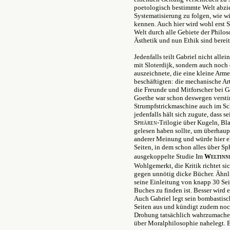
poetologisch bestimmte Welt abziel
Systematisierung zu folgen, wie w
kennen. Auch hier wird wohl erst 
Welt durch alle Gebiete der Philo
Ästhetik und nun Ethik sind bereit
Jedenfalls teilt Gabriel nicht all
mit Sloterdijk, sondern auch noc
auszeichnete, die eine kleine Arme
beschäftigten: die mechanische Ar
die Freunde und Mitforscher bei Ga
Goethe war schon deswegen verstim
Strumpfstrickmaschine auch im Sc
jedenfalls hält sich zugute, dass
Sphären
-Trilogie über Kugeln, Bl
gelesen haben sollte, um überhaupt
anderer Meinung und würde hier e
Seiten, in dem schon alles über Sp
ausgekoppelte Studie Im
Weltinn
Wohlgemerkt, die Kritik richtet si
gegen unnötig dicke Bücher. Ähnli
seine Einleitung von knapp 30 Seit
Buches zu finden ist. Besser wird 
Auch Gabriel legt sein bombastis
Seiten aus und kündigt zudem noch
Drohung tatsächlich wahrzumachen
über Moralphilosophie nahelegt. E