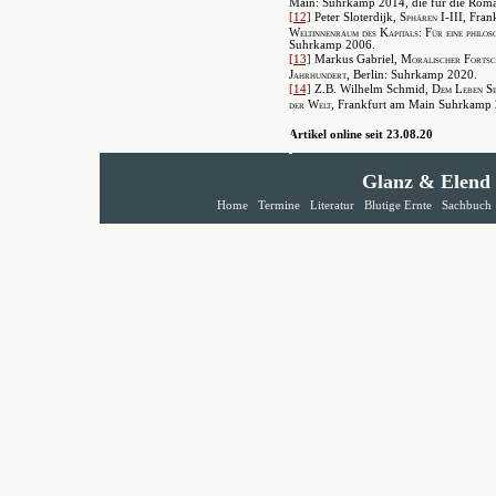
Main: Suhrkamp 2014, die für die Roman
[12]
Peter Sloterdijk,
Sphären
I-III, Fra
Weltinnenraum des Kapitals: Für eine philos
Suhrkamp 2006.
[13]
Markus Gabriel,
Moralischer Fortsch
Jahrhundert
, Berlin: Suhrkamp 2020.
[14]
Z.B. Wilhelm Schmid,
Dem Leben Si
der Welt
, Frankfurt am Main Suhrkamp
Artikel online seit 23.08.20
Glanz & Elend
Home
Termine
Literatur
Blutige Ernte
Sachbuch