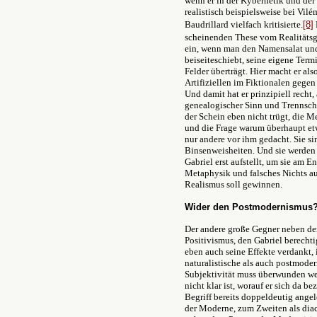
wenn er in der Kybernetik und der
realistisch beispielsweise bei Vi
Baudrillard vielfach kritisierte.
[8]
scheinenden These vom Realitätsge
ein, wenn man den Namensalat und
beiseiteschiebt, seine eigene Term
Felder überträgt. Hier macht er als
Artifiziellen im Fiktionalen gegen 
Und damit hat er prinzipiell rech
genealogischer Sinn und Trennschä
der Schein eben nicht trügt, die M
und die Frage warum überhaupt etw
nur andere vor ihm gedacht. Sie si
Binsenweisheiten. Und sie werden 
Gabriel erst aufstellt, um sie am E
Metaphysik und falsches Nichts au
Realismus soll gewinnen.
Wider den Postmodernismus
Der andere große Gegner neben de
Positivismus, den Gabriel berechti
eben auch seine Effekte verdankt,
naturalistische als auch postmod
Subjektivität muss überwunden wer
nicht klar ist, worauf er sich da be
Begriff bereits doppeldeutig ange
der Moderne, zum Zweiten als diac