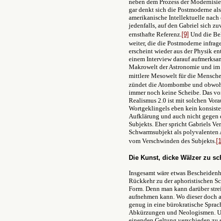
neben dem Prozess der Modernisie
gar denkt sich die Postmoderne al
amerikanische Intellektuelle nach
jedenfalls, auf den Gabriel sich zuv
ernsthafte Referenz.
[9]
Und die Beh
weiter, die die Postmoderne infrage
erscheint wieder aus der Physik en
einem Interview darauf aufmerksam,
Makrowelt der Astronomie und im 
mittlere Mesowelt für die Menschen
zündet die Atombombe und obwohl 
immer noch keine Scheibe. Das vo
Realismus 2.0 ist mit solchen Vor
Wortgeklingels eben kein konsiste
Aufklärung und auch nicht gegen 
Subjekts. Eher spricht Gabriels Ver
Schwarmsubjekt als polyvalenten 
vom Verschwinden des Subjekts.
[
Die Kunst, dicke Wälzer zu sc
Insgesamt wäre etwas Bescheidenhe
Rückkehr zu der aphoristischen Sc
Form. Denn man kann darüber streit
aufnehmen kann. Wo dieser doch auc
genug in eine bürokratische Sprach
Abkürzungen und Neologismen. Und
einenden Geltung verschieden zu s