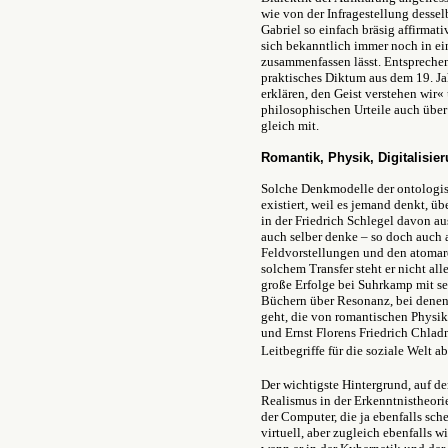
wie von der Infragestellung dessel
Gabriel so einfach bräsig affirma
sich bekanntlich immer noch in e
zusammenfassen lässt. Entspreche
praktisches Diktum aus dem 19. Ja
erklären, den Geist verstehen wir«
philosophischen Urteile auch über
gleich mit.
Romantik, Physik, Digitalisie
Solche Denkmodelle der ontologisc
existiert, weil es jemand denkt, ü
in der Friedrich Schlegel davon au
auch selber denke – so doch auch 
Feldvorstellungen und den atomar
solchem Transfer steht er nicht al
große Erfolge bei Suhrkamp mit se
Büchern über Resonanz, bei denen
geht, die von romantischen Physi
und Ernst Florens Friedrich Chlad
Leitbegriffe für die soziale Welt a
Der wichtigste Hintergrund, auf de
Realismus in der Erkenntnistheori
der Computer, die ja ebenfalls sc
virtuell, aber zugleich ebenfalls w