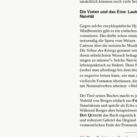
tatsächlich könnten noch viele Se
Die Vielen und das Eine: Laut
Naivität
Gegen solche enzyklopädische Hyp
Windbeutelei gibt es ein einfaches
vorzulesen. Das dürfte schon einma
notwendig die Spreu vom Weizen. 
Cartoon über die notorische Mus
Die Söhne des Königs
genannt wer
ihrem sehnlichsten Wunsch befragt
singen zu müssen?« Solche Naivität
lebenspraktisch zu fördern. Denn 
(wobei man allerdings bei dem de
ex negativo
lernen kann, wie man e
vielleicht Formaten überlassen, d
mit Nominalverben arbeiten: »Wol
Der Titel seines Buches macht es j
Vorbild von Borges einfach nur
Fi
Simulakrum und spricht als Echo 
Während Borges aber beispielswei
Don Quixote
das Buch eigentlich 
und reduziert Gabriel das Origina
vermeintlichen Ende der Postmod