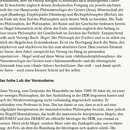
gewundenen, aber im Prinzip stetigen
»
Lebenslauf nach aufsteigender Linie
«
dar. Er beschreibt zugleich dessen denkerischen Fortgang zur jeweils nächsten
Stufe der vier Hauptwerke
Phänomenologie des Geistes
(Jena),
Wissenschaft der
Logik
(Bamberg),
Enzyklopädie
(Nürnberg) und
Rechtsphilosophie
(Berlin), um
am Ende mit dem Tod des Philosophen auch dessen Werk zu beenden. Die Tode
des Philosophen, der Philosophie, der Kunst und der Geschichte bedeuten bereits
bei Hegel bekanntlich nicht allein das Ende, sondern zugleich den Anfang zu
einer neuen Philosophie der Gesellschaft im Zeichen der Freiheit. Entsprechend
heißt auch Viewegs Buch:
Hegel. Der Philosoph der Freiheit
und es ist selbst ein
Stück des Hegelschen Systemdenkens. Es ist ein Durchgang durch die Natur, den
subjektiven und objektiven bis hin zum absoluten Geist. Dem zweiten Element
der Szene, dem
Jubel,
entspricht bei Vieweg ein Hang zu preisenden
Superlativen – Hegel wird auf diese Weise zum »Jahrhundertphilosophen«, die
Phänomenologie des Geistes
zum »Jahrtausendbuch« und die thüringische
Kleinstadt Jena zum »Saale-Athen« hochstilisiert. Das wirft – und damit spielt
der Autor – auch einen kleinen Schein auf ihn selbst.
Das hohe Lob der Vormoderne
Klaus Vieweg, zum Zeitpunkt des Mauerfalls im Jahre 1989 36 Jahre alt, ist einer
der wenigen Philosophen, die ihre Ausbildung in der DDR begonnen hatten und
nach der Wiedervereinigung nicht vollständig abgewickelt wurden. Er
bekleidete eine Professur in Jena. Das hat damit zu tun, dass er sich auf eine
aufgeklärte Interpretation der materialistischen Philosophie bezieht, ohne jedoch
den Begriff Materialismus, das heißt die marxistische Interpretation Hegels, den
HISTOMAT
und den
DIAMAT
als offizielle Ideologie der DDR, nur einmal zu
nennen. Denn nicht Hegel, sondern Marx wäre der Zankapfel oder, wer es härter
mag: der Fels, an dem die Brandung der Ideologien sich spalten würde. Die