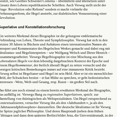
besitzt, wie Goethes Schwester Cornelia – übermitteln und übersetzen unter
Einsatz ihres Lebens republikanische Schriften. Auch Vieweg stellt nicht der
Frage: Revolution oder Reform? sondern er macht vielmehr die
Verfassungsreform, die Hegel anstrebt, zur dialektischen Voraussetzung einer
Revolution.
Superlative und Konstellationsforschung
Ein weiteres Merkmal dieser Biographie ist die gelungene emblematische
Verbindung von Leben, Theorie und Symphilosophie. Vieweg hat sich in den
letzten 30 Jahren in Büchern und Aufsätzen einen internationalen Namen als
Interpret und Kommentator des Hegelschen Werkes gemacht und dabei eng mit
Idealismus- und Hegelinterpreten – wie Wolfgang Welsch und Dieter Henrich –
zusammengearbeitet. Viewegs Hegelbiographie ist eine Mischung aus den
Lebensdaten Hegels
vor dem lebendig dargebrachten Kontext der Epoche und
einem
Hegelkommentar
, der freilich überall Hegel zu retten versucht und die
wenigen kritischen Bemerkungen immer auf eine immanente Kritik bezieht.
Vieweg selbst ist Hegelianer und Hegel ist sein Held. Aber er ist ein menschlicher
Held, der Schwächen besitzt – er hat Mühe zu sprechen, er geht hedonistischen
Interessen –Wein, Weib und Gesang, resp. Kunst – im großen Stil nach.
Das führt uns noch einmal zu einem bereits erwähnten Merkmal der Biographie,
das auffällig ist: Viewegs Hang zu
regionalen Superlativen
, sprich: zur
Darstellung von thüringischen als Weltspezialitäten. Um Hegel entsprechend zu
kontextualisieren, versuchte Vieweg ihn als den »Jahrhundert-«, ja als den
»Jahrtausendphilosophen« darzustellen. Der deutsche Idealismus ist für Vieweg
die Spitze jeglicher Philosophie. Und deren Hauptstadt (neben dem frühen
Tübingen und dann dem späteren Berlin) bildet Jena, die Universitätsstadt, in der