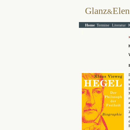
Glanz
Elen
&
Home
Termine
Literatur