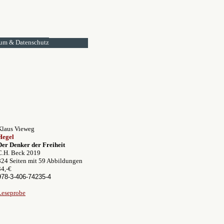
um & Datenschutz
Klaus Vieweg
Hegel
Der Denker der Freiheit
C.H. Beck 2019
824 Seiten mit 59 Abbildungen
34,-€
978-3-406-74235-4
Leseprobe