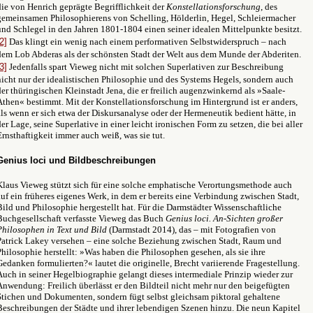
die von Henrich geprägte Begrifflichkeit der
Konstellationsforschung
, des
gemeinsamen Philosophierens von Schelling, Hölderlin, Hegel, Schleiermacher
und Schlegel in den Jahren 1801-1804 einen seiner idealen Mittelpunkte besitzt.
2]
Das klingt ein wenig nach einem performativen Selbstwiderspruch – nach
dem Lob Abderas als der schönsten Stadt der Welt aus dem Munde der Abderiten.
3]
Jedenfalls spart Vieweg nicht mit solchen Superlativen zur Beschreibung
nicht nur der idealistischen Philosophie und des Systems Hegels, sondern auch
der thüringischen Kleinstadt Jena, die er freilich augenzwinkernd als »Saale-
Athen« bestimmt. Mit der Konstellationsforschung im Hintergrund ist er anders,
als wenn er sich etwa der Diskursanalyse oder der Hermeneutik bedient hätte, in
der Lage, seine Superlative in einer leicht ironischen Form zu setzen, die bei aller
Ernsthaftigkeit immer auch weiß, was sie tut.
Genius loci und Bildbeschreibungen
Klaus Vieweg stützt sich für eine solche emphatische Verortungsmethode auch
auf ein früheres eigenes Werk, in dem er bereits eine Verbindung zwischen Stadt,
Bild und Philosophie hergestellt hat. Für die Darmstädter Wissenschaftliche
Buchgesellschaft verfasste Vieweg das Buch
Genius loci. An-Sichten großer
Philosophen in Text und Bild
(Darmstadt 2014), das – mit Fotografien von
Patrick Lakey versehen – eine solche Beziehung zwischen Stadt, Raum und
Philosophie herstellt: »Was haben die Philosophen gesehen, als sie ihre
Gedanken formulierten?« lautet die originelle, Brecht variierende Fragestellung.
Auch in seiner Hegelbiographie gelangt dieses intermediale Prinzip wieder zur
Anwendung: Freilich überlässt er den Bildteil nicht mehr nur den beigefügten
Stichen und Dokumenten, sondern fügt selbst gleichsam piktoral gehaltene
Beschreibungen der Städte und ihrer lebendigen Szenen hinzu. Die neun Kapitel