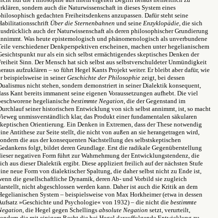
erklären, sondern auch die Naturwissenschaft in dieses System eines
philosophisch gedachten Freiheitsdenkens anzupassen. Dafür steht seine
Habilitationsschrift
Über die Sternenbahnen
und seine
Enzyklopädie
, die sich
ausdrücklich auch der Naturwissenschaft als deren philosophischer Grundierung
annimmt. Was heute epistemologisch und phänomenologisch als unverbundene
Teile verschiedener Denkperspektiven erscheinen, machen unter hegelianischem
Gesichtspunkt nur als ein sich selbst ermächtigendes skeptisches Denken der
Freiheit Sinn. Der Mensch hat sich selbst aus selbstverschuldeter Unmündigkeit
heraus aufzuklären – so führt Hegel Kants Projekt weiter. Er bleibt aber dafür, wie
er beispielsweise in seiner
Geschichte der Philosophie
zeigt, bei dessen
Dualismus nicht stehen, sondern demonstriert in seiner Dialektik konsequent,
dass Kant bereits immanent seine eigenen Voraussetzungen aufhebt. Die viel
beschworene hegelianische
bestimmte Negation
, die der Gegenstand im
Durchlauf seiner historischen Entwicklung von sich selbst annimmt, ist, so macht
Vieweg unmissverständlich klar, das Produkt einer fundamentalen säkularen
skeptischen Orientierung. Ein Denken in Extremen, dass der These notwendig
eine Antithese zur Seite stellt, die nicht von außen an sie herangetragen wird,
sondern die aus der konsequenten Nachstellung des selbstskeptischen
Gedankens folgt, bildet deren Grundlage. Erst die radikale Gegenüberstellung
dieser negativen Form führt zur Wahrnehmung der Entwicklungstendenz, die
sich aus dieser Dialektik ergibt. Diese appliziert freilich auf der nächsten Stufe
eine neue Form von dialektischer Spaltung, die daher selbst nicht zu Ende ist,
wenn die gesellschaftliche Dynamik, deren Ab- und Vorbild sie zugleich
darstellt, nicht abgeschlossen werden kann. Daher ist auch die Kritik an dem
Hegelianischen System – beispielsweise von Max Horkheimer (etwa in dessen
Aufsatz »Geschichte und Psychologie« von 1932) – die nicht die
bestimmte
Negation
, die Hegel gegen Schellings
absolute Negation
setzt, verurteilt,
sondern die mit einigem Recht die bei Hegel darauffolgende Entwicklung zu