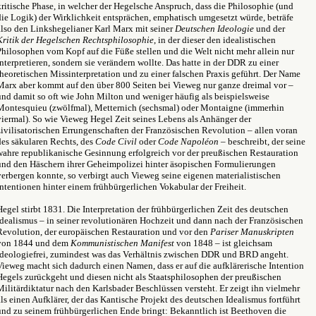
kritische Phase, in welcher der Hegelsche Anspruch, dass die Philosophie (und
die Logik) der Wirklichkeit entsprächen, emphatisch umgesetzt würde, beträfe
also den Linkshegelianer Karl Marx mit seiner
Deutschen Ideologie
und der
Kritik der Hegelschen Rechtsphilosophie
, in der dieser den idealistischen
Philosophen vom Kopf auf die Füße stellen und die Welt nicht mehr allein nur
interpretieren, sondern sie verändern wollte. Das hatte in der DDR zu einer
theoretischen Missinterpretation und zu einer falschen Praxis geführt. Der Name
Marx aber kommt auf den über 800 Seiten bei Vieweg nur ganze dreimal vor –
und damit so oft wie John Milton und weniger häufig als beispielsweise
Montesquieu (zwölfmal), Metternich (sechsmal) oder Montaigne (immerhin
viermal). So wie Vieweg Hegel Zeit seines Lebens als Anhänger der
zivilisatorischen Errungenschaften der Französischen Revolution – allen voran
des säkularen Rechts, des
Code Civil
oder
Code Napoléon
– beschreibt, der seine
wahre republikanische Gesinnung erfolgreich vor der preußischen Restauration
und den Häschern ihrer Geheimpolizei hinter äsopischen Formulierungen
verbergen konnte, so verbirgt auch Vieweg seine eigenen materialistischen
Intentionen hinter einem frühbürgerlichen Vokabular der Freiheit.
Hegel stirbt 1831. Die Interpretation der frühbürgerlichen Zeit des deutschen
Idealismus – in seiner revolutionären Hochzeit und dann nach der Französischen
Revolution, der europäischen Restauration und vor den
Pariser Manuskripten
von 1844 und dem
Kommunistischen Manifest
von 1848 – ist gleichsam
ideologiefrei, zumindest was das Verhältnis zwischen DDR und BRD angeht.
Vieweg macht sich dadurch einen Namen, dass er auf die aufklärerische Intention
Hegels zurückgeht und diesen nicht als Staatsphilosophen der preußischen
Militärdiktatur nach den Karlsbader Beschlüssen versteht. Er zeigt ihn vielmehr
als einen Aufklärer, der das Kantische Projekt des deutschen Idealismus fortführt
und zu seinem frühbürgerlichen Ende bringt: Bekanntlich ist Beethoven die