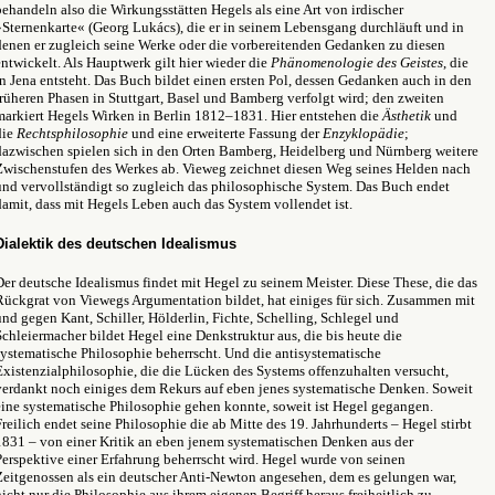
behandeln also die Wirkungsstätten Hegels als eine Art von irdischer
»Sternenkarte« (Georg Lukács), die er in seinem Lebensgang durchläuft und in
denen er zugleich seine Werke oder die vorbereitenden Gedanken zu diesen
entwickelt. Als Hauptwerk gilt hier wieder die
Phänomenologie des Geistes
, die
in Jena entsteht. Das Buch bildet einen ersten Pol, dessen Gedanken auch in den
früheren Phasen in Stuttgart, Basel und Bamberg verfolgt wird; den zweiten
markiert Hegels Wirken in Berlin 1812–1831. Hier entstehen die
Ästhetik
und
die
Rechtsphilosophie
und eine erweiterte Fassung der
Enzyklopädie
;
dazwischen spielen sich in den Orten Bamberg, Heidelberg und Nürnberg weitere
Zwischenstufen des Werkes ab. Vieweg zeichnet diesen Weg seines Helden nach
und vervollständigt so zugleich das philosophische System. Das Buch endet
damit, dass mit Hegels Leben auch das System vollendet ist.
Dialektik des deutschen Idealismus
Der deutsche Idealismus findet mit Hegel zu seinem Meister. Diese These, die das
Rückgrat von Viewegs Argumentation bildet, hat einiges für sich. Zusammen mit
und gegen Kant, Schiller, Hölderlin, Fichte, Schelling, Schlegel und
Schleiermacher bildet Hegel eine Denkstruktur aus, die bis heute die
systematische Philosophie beherrscht. Und die antisystematische
Existenzialphilosophie, die die Lücken des Systems offenzuhalten versucht,
verdankt noch einiges dem Rekurs auf eben jenes systematische Denken. Soweit
eine systematische Philosophie gehen konnte, soweit ist Hegel gegangen.
Freilich endet seine Philosophie die ab Mitte des 19. Jahrhunderts – Hegel stirbt
1831 – von einer Kritik an eben jenem systematischen Denken aus der
Perspektive einer Erfahrung beherrscht wird. Hegel wurde von seinen
Zeitgenossen als ein deutscher Anti-Newton angesehen, dem es gelungen war,
nicht nur die Philosophie aus ihrem eigenen Begriff heraus freiheitlich zu