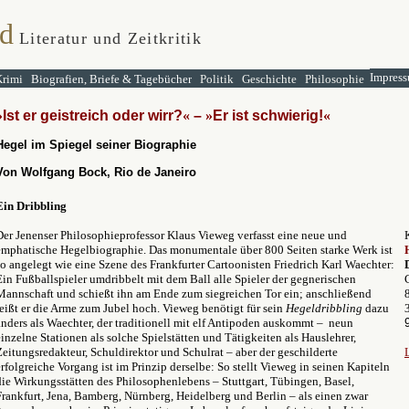
d
Literatur und Zeitkritik
Impress
Krimi
Biografien, Briefe & Tagebücher
Politik
Geschichte
Philosophie
»
Ist er geistreich oder wirr?
«
–
»
Er ist schwierig!
«
Hegel im Spiegel seiner Biographie
Von Wolfgang Bock, Rio de Janeiro
Ein Dribbling
Der Jenenser Philosophieprofessor Klaus Vieweg verfasst eine neue und
emphatische Hegelbiographie. Das monumentale über 800 Seiten starke Werk ist
so angelegt wie eine Szene des Frankfurter Cartoonisten Friedrich Karl Waechter:
Ein Fußballspieler umdribbelt mit dem Ball alle Spieler der gegnerischen
Mannschaft und schießt ihn am Ende zum siegreichen Tor ein; anschließend
reißt er die Arme zum Jubel hoch. Vieweg benötigt für sein
Hegeldribbling
dazu
anders als Waechter, der traditionell mit elf Antipoden auskommt – neun
einzelne Stationen als solche Spielstätten und Tätigkeiten als Hauslehrer,
Zeitungsredakteur, Schuldirektor und Schulrat – aber der geschilderte
erfolgreiche Vorgang ist im Prinzip derselbe: So stellt Vieweg in seinen Kapiteln
die Wirkungsstätten des Philosophenlebens – Stuttgart, Tübingen, Basel,
Frankfurt, Jena, Bamberg, Nürnberg, Heidelberg und Berlin – als einen zwar