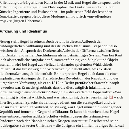
Vollendung der bürgerlichen Kunst in der Musik und Hegel die entsprechende
Vollendung in der bürgerlichen Philosophie. Die Deutschen sind vor allem
Künstler, Ingenieure und Philosophen – im politischen Feld der lebenden
Demokratie dagegen bleibt diese Moderne ein notorisch »unvollendetes
Projekt« (Jürgen Habermas).
Aufklärung und Idealismus
Vieweg stellt Hegel in seinem Buch betont in diesem Aufbruch der
frühbürgerlichen Aufklärung und des deutschen Idealismus – er pendelt also
zwischen dem Anspruch des Denkens als Aufweis der Differenz zwischen Sein
und Denken und seiner Durchführung als selbstmächtiges System. Was bei Kant
noch als unendliche Aufgabe der Zusammenführung von Subjekt und Objekt
erscheint, wird bei Hegel zur vielfach ineinander spielenden Wirklichkeit.
Freilich ist das für Vieweg eine Wirklichkeit, die nicht alles, was existiert,
gleichermaßen ausgebildet enthält. Er interpretiert Hegel auch dann als einen
emphatischen Anhänger der Französischen Revolution, der Republik und der
bürgerlichen Verfassung, als er ab 1812 in Berlin preußischer Staatsphilosoph
geworden war. Er macht glaubhaft, dass die diesbezüglich inkriminierten
Formulierungen aus der
Rechtsphilosophie –
der »verfemte Doppelsatz«: »Was
vernünftig ist, das ist wirklich; und was wirklich ist, das ist vernünftig«
[1]
– sich
einer äsopischen Sprache als Tarnung bedient, um die Staatspolizei und die
Zensur zu täuschen. In Wahrheit, so Vieweg, war Hegel immer ein Anhänger der
Republik und immer ein Gegner der Diktatur. Er kann klarmachen, dass Hegel
seine entsprechenden radikale Schüler vielfach gegen die restaurativen
Tendenzen nach den Napoleonischen Kriegen unterstützt. Er selbst und seine
hochbegabte Schwester Christiane – die übrigens ein ähnlich trauriges Schicksal