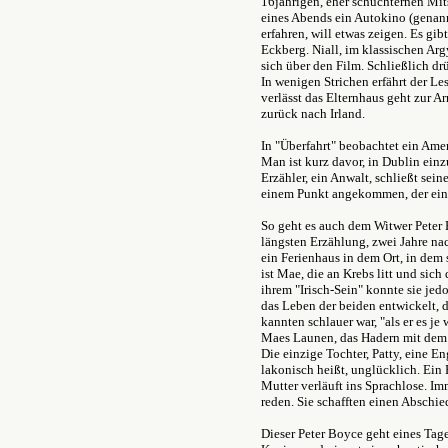
16jährigen, eher schüchternen Mit
eines Abends ein Autokino (genann
erfahren, will etwas zeigen. Es g
Eckberg. Niall, im klassischen Argy
sich über den Film. Schließlich d
In wenigen Strichen erfährt der Le
verlässt das Elternhaus geht zur Ar
zurück nach Irland.
In "Überfahrt" beobachtet ein Amer
Man ist kurz davor, in Dublin einz
Erzähler, ein Anwalt, schließt sei
einem Punkt angekommen, der eine
So geht es auch dem Witwer Peter B
längsten Erzählung, zwei Jahre n
ein Ferienhaus in dem Ort, in dem 
ist Mae, die an Krebs litt und sic
ihrem "Irisch-Sein" konnte sie je
das Leben der beiden entwickelt, d
kannten schlauer war, "als er es je
Maes Launen, das Hadern mit dem 
Die einzige Tochter, Patty, eine Eng
lakonisch heißt, unglücklich. Ein
Mutter verläuft ins Sprachlose. Im
reden. Sie schafften einen Abschie
Dieser Peter Boyce geht eines Tag