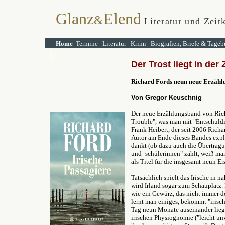
Glanz
Elend
&
Literatur und Zeitk
Home
Termine
Literatur
Krimi
Biografien, Briefe & Tageb
Der Trost liegt in der
Richard Fords neun neue Erzäh
Von Gregor Keuschnig
Der neue Erzählungsband von Rich
Trouble", was man mit "Entschuldi
Frank Heibert, der seit 2006 Richa
Autor am Ende dieses Bandes expli
dankt (ob dazu auch die Übertragu
und -schülerinnen" zählt, weiß man
als Titel für die insgesamt neun
Tatsächlich spielt das Irische in 
wird Irland sogar zum Schauplatz.
wie ein Gewürz, das nicht immer do
lernt man einiges, bekommt "irisch
Tag neun Monate auseinander lieg
irischen Physiognomie ("leicht un