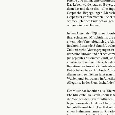
Kneipe und nimmt eine chaotische,
Das Leben würde jetzt, so Boyce, 
dann das und dann das – alles füg
Gespräche, Begegnungen, Mensche
Gespenster vorüberziehen." Aber, u
schrecklich." Am Ende schweigen 
schauen in den Himmel.
In den Augen der 12jährigen Louis
ihrer schwarzen Mitschülerin, die
erkennt der Vater plötzlich die Ah
furchteinflössende Zukunft", währe
Zukunft sieht. Vorausgegangen ist
der weiße Anwalt und der schwarze 
(ungeplante) Zusammenkunft, wäh
verabschieden. Small Talk, bei dem
Reaktion des Anwalts könnte als r
Beide balancieren. Am Ende: "Es wa
diesen wenigen Seiten lernt man
Weißen und Schwarzen in Amerika 
Allegorie: In der Freundschaft der
Der Millionär Jonathan aus "Die z
Ehe (die erste Frau starb überrasch
die Wonnen der unverbindlichen Fr
begehrenswerten Ex-Frau Charlotte
Immobilienmaklerin. Der Tod seine
einem Heim zusammen mit Charlotte