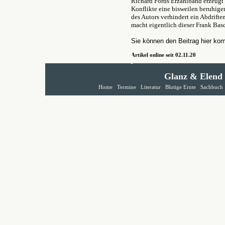
Richard Fords Erzählband erzeugt 
Konflikte eine bisweilen beruhig
des Autors verhindert ein Abdrifte
macht eigentlich dieser Frank Ba
Sie können den Beitrag hier ko
Artikel online seit 02.11.20
Glanz & Elend
Home
Termine
Literatur
Blutige Ernte
Sachbuch