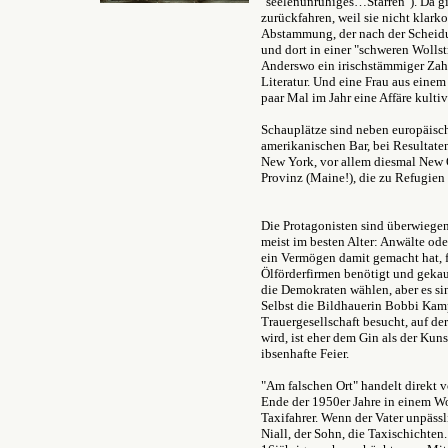
"seelenunruhiges…Starren"). Da gi
zurückfahren, weil sie nicht klark
Abstammung, der nach der Schei
und dort in einer "schweren Wollst
Anderswo ein irischstämmiger Zahn
Literatur. Und eine Frau aus einem
paar Mal im Jahr eine Affäre kultivi
Schauplätze sind neben europäisch
amerikanischen Bar, bei Resultate
New York, vor allem diesmal New 
Provinz (Maine!), die zu Refugien
Die Protagonisten sind überwiegen
meist im besten Alter: Anwälte ode
ein Vermögen damit gemacht hat, f
Ölförderfirmen benötigt und gekau
die Demokraten wählen, aber es sin
Selbst die Bildhauerin Bobbi Kamp
Trauergesellschaft besucht, auf der
wird, ist eher dem Gin als der Kun
ibsenhafte Feier.
"Am falschen Ort" handelt direkt v
Ende der 1950er Jahre in einem W
Taxifahrer. Wenn der Vater unpässl
Niall, der Sohn, die Taxischichten.