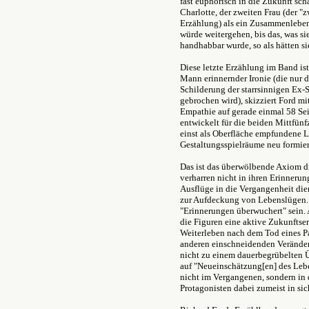
fast euphorisch in die Zukunft scha
Charlotte, der zweiten Frau (der "z
Erzählung) als ein Zusammenleben 
würde weitergehen, bis das, was si
handhabbar wurde, so als hätten s
Diese letzte Erzählung im Band ist
Mann erinnernder Ironie (die nur 
Schilderung der starrsinnigen Ex-
gebrochen wird), skizziert Ford mi
Empathie auf gerade einmal 58 Sei
entwickelt für die beiden Mittfünf
einst als Oberfläche empfundene L
Gestaltungsspielräume neu formier
Das ist das überwölbende Axiom d
verharren nicht in ihren Erinneru
Ausflüge in die Vergangenheit di
zur Aufdeckung von Lebenslügen. 
"Erinnerungen überwuchert" sein.
die Figuren eine aktive Zukunftse
Weiterleben nach dem Tod eines Pa
anderen einschneidenden Veränder
nicht zu einem dauerbegrübelten Ü
auf "Neueinschätzung[en] des Leben
nicht im Vergangenen, sondern in d
Protagonisten dabei zumeist in si