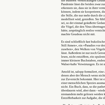
die früheren Verstrickungen Goude
Pandemie lässt die beiden zwar zu
erkennen sie, dass sie in ihrer ve
können, indem sie kooperieren, 
die Stille, die nur mehr durch die
modelliert wird, genießen. Sie füh
sei, so der einmal geäußerte Gedan
die Vögel, die den Virus übertrag
hätte, ursprünglich restlos vernich
machte Goudeau nicht mit.
Es sind schließlich fast bukolische
Still Atmen«, ein »Paradies vor de
zusehen», den Wolken von Vögeln«
lässt. Außerdem ist nur noch Gero
lesen, nicht entziffern, ein opule
immer kleinere Buchstaben, enden
Walser-hafte Verwirrungen. Es ist
Arnold ist, salopp formuliert, eine 
denen aber der Mensch wenn nicht
zur Zuversicht bekommt. Hier ist es
einer menschlichen Spezies ausma
nicht. Ein Buch, dass, so die pathe
überdauern wird, aber dann - wiede
niemandem mehr gelesen werden ka
Entzifferbarkeit zur Aufgabe, die 