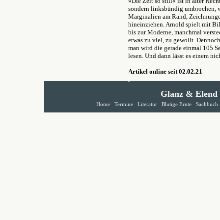
»Die Zeit so still« ist in alter Re
sondern linksbündig umbrochen, wa
Marginalien am Rand, Zeichnungen
hineinziehen. Arnold spielt mit Bil
bis zur Moderne, manchmal verstec
etwas zu viel, zu gewollt. Dennoc
man wird die gerade einmal 105 Se
lesen. Und dann lässt es einem nich
Artikel online seit 02.02.21
Glanz & Elend
Home
Termine
Literatur
Blutige Ernte
Sachbuch