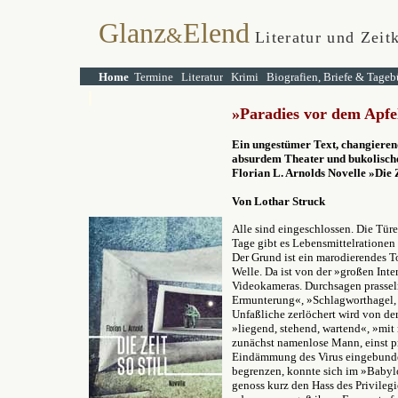
Glanz
Elend
&
Literatur und Zeitk
Home
Termine
Literatur
Krimi
Biografien, Briefe & Tageb
»
Paradies vor dem Apfe
Ein ungestümer Text, changieren
absurdem Theater und bukolisch
Florian L. Arnolds Novelle »Die Ze
Von Lothar Struck
Alle sind eingeschlossen. Die Tür
Tage gibt es Lebensmittelrationen 
Der Grund ist ein marodierendes To
Welle. Da ist von der »großen Int
Videokameras. Durchsagen prasse
Ermunterung«, »Schlagworthagel, P
Unfaßliche zerlöchert wird von d
»liegend, stehend, wartend«, »mi
zunächst namenlose Mann, einst pri
Eindämmung des Virus eingebunden
begrenzen, konnte sich im »Babyl
genoss kurz den Hass des Privileg