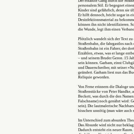
Der erzählte Gang durch die Straß
personalem Stil. Er begegnet eine
Kinder sind gefährlich, denn sie ü
Er hilft dennoch, bricht sogar in 
Desinfektionsmaterial zu bekomme
können ihn nicht identifizieren. Sc
die Wunde, legt ihm einen Verband
Plötzlich wandelt sich der Text zu
Straßenbahn, die fahrgastlos nach 
Straßenbahn ist ein Fahrer, der do
Erzählen, etwas, was er lange entbe
– und seinem Bruder Geron. 15 Jahr
sein können. Garham, einst Clubgä
und Dauerschreiber, mit seiner »Nut
geändert. Garham liest nun das Buc
Reliquie geworden.
Von Ferne erinnern die Dialoge u
Straßenstücke von Peter Handke, a
Beckett, was durch die den Namen,
Falschname) noch genährt wird: G
sein). Die lautmalerische Nachbarsc
bisschen unnötig (man wäre auch
Im Unterschied zum absurden Theat
Das Absurde wird nicht nur beklag
Dadurch entsteht ein neuer Raum.