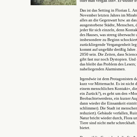
oder man vergaß ihn«. Er wusste fr
Das ist das Setting in Florian L. A
November letzten Jahres im Mirabil
alles an die Gegenwart bzw. an da
ausgestorbene Städte, Menschen, di
jeder für sich einzeln, denn Konta
des Hauses, was streng überwacht u
insbesondere zu Beginn schockiert,
zurückliegende Vergangenheit legt.
kommt auf ungefähr dreißig Jahre.
2050 sein. Die Zeiten, dass Science
gibt fast nur noch Dystopien. Und 
das bleibt das Problem des Lesers; 
naheliegenden Alarmismen.
Irgendwie ist dem Protagonisten 
kurz vor Mitternacht. Es ist nich
einem menschlichen Kontakt«, die 
ein Zurück?), es geht um den »M
Beobachtetwerdens, ein kurzer Au
dann wieder die Einsamkeit eintrit
schlimmer). Die Stadt ist menschen
reduziert). Gebäude verfallen, Rui
Natur bricht wieder durch, Flora 
Tiere sind nicht mehr schreckhaft.
bietet.