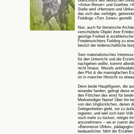
Glanzstück des deutschen Bildu
>Anton Reiser< und Goethes >Wil
Stelle wird »Hermann und Ulrik
das sich das verfolgte, getrennt
Fieldings »Tom Jones« gestellt.
Nun, auch für literarische Arc
verschüttete Objekt ihrer Entdec
geistige Freiheit & erzählerisch
Friedensrichters Fielding zu ei
besitzt der leidenschaftliche bür
Sein materialistisches Interesse
für den Unterricht und die Erzi
nachgehen wollte, kommt allerd
nicht hinaus. Wezels antifeudali
den Plot & die mannigfachen Er
ist in mancher Hinsicht so etwa
Denn beide Hauptfiguren, die au
einander fanden, gelingt diese 
den Fittichen des einst für beid
Merkwürdiger Name! Über ihn bem
von den Unglücklichen, denen die
Gelegenheiten giebt, sie zu äuß
regieren, und weil sich kein Volk
noch mehr zu tücken, nötigte ih
anzunehmen« – wo er zuerst die
»Baronesse Ulrike«, pädagogisch
bedauerlicher, fährt der Erzähle