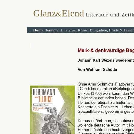
Glanz
Elend
&
Literatur und Zeitk
Home
Termine
Literatur
Krimi
Biografien, Briefe & Tageb
Merk-& denkwürdige B
Johann Karl Wezels wiederent
Von Wolfram Schütte
Ohne Arno Schmidts Plädoyer fü
»
Candide
«
(nämlich »Belphegor
Ulrike« (1780) wohl kaum den W
Bibliothek« gefunden haben. Der
Hörner, der überall zu finden ist
Kassette ein Dossier zu Leben 
Spätaufklärers, geboren & gest
Daraus erfährt man, dass dieser 
wollende deutsche Autor mit Höld
Hörner möchte den heute verges