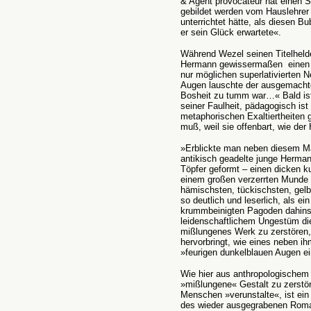
& Agent provocateur hat einen 
gebildet werden vom Hauslehrer 
unterrichtet hätte, als diesen B
er sein Glück erwartete«.
Während Wezel seinen Titelheld
Hermann gewissermaßen einen de
nur möglichen superlativierten 
Augen lauschte der ausgemachtes
Bosheit zu tumm war…« Bald is
seiner Faulheit, pädagogisch is
metaphorischen Exaltiertheiten gi
muß, weil sie offenbart, wie der
»Erblickte man neben diesem Ma
antikisch geadelte junge Herma
Töpfer geformt – einen dicken 
einem großen verzerrten Munde u
hämischsten, tückischsten, gelb
so deutlich und leserlich, als e
krummbeinigten Pagoden dahinsc
leidenschaftlichem Ungestüm d
mißlungenes Werk zu zerstören,
hervorbringt, wie eines neben i
»feurigen dunkelblauen Augen ei
Wie hier aus anthropologischem 
»mißlungene« Gestalt zu zerstör
Menschen »verunstalte«, ist ein 
des wieder ausgegrabenen Roma