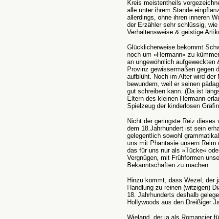
Kreis meistentheils vorgezeichn
alle unter ihrem Stande einpfla
allerdings, ohne ihren inneren 
der Erzähler sehr schlüssig, wie
Verhaltensweise & geistige Artik
Glücklicherweise bekommt Schwi
noch um »Hermann« zu kümmern,
an ungewöhnlich aufgeweckten & 
Provinz gewissermaßen gegen d
aufblüht. Noch im Alter wird der
bewundern, weil er seinen pädag
gut schreiben kann. (Da ist län
Eltern des kleinen Hermann erl
Spielzeug der kinderlosen Gräfin
Nicht der geringste Reiz dieses
dem 18.Jahrhundert ist sein erh
gelegentlich sowohl grammatikal
uns mit Phantasie unsern Reim 
das für uns nur als »Tücke« oder
Vergnügen, mit Frühformen uns
Bekanntschaften zu machen.
Hinzu kommt, dass Wezel, der ja
Handlung zu reinen (witzigen) D
18. Jahrhunderts deshalb gelege
Hollywoods aus den Dreißiger Ja
Wieland, der ja als Romancier f