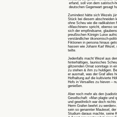
erfand, soll von dem satirisch
deutschen Gegenwart gesagt hab
Zumindest hätte sich Wezels jüng
Stück bei diesem abschneiden k
ohne Scheu wie die radikalsten
»Maschinen« spricht, ebenso seh
sich der empfindsame, glaubensb
preußischen Königin Luise aufric
verständlicher ökonomisch-polit
Fiktionen in persona hinaus getr
hassen wie Johann Karl Wezel, m
teilte.
Jedenfalls macht Wezel aus dem 
hinterhältiges, launisches Sche
glitzernden Ornat sonntags in ei
zu stehen & ihm zu huldigen. Be
er ausmalt, was der Graf alles h
Hofhaltung auf die kultivierte 
Hofs in Versailles zu hieven – n
genießen.
Aber noch mehr als den (sadisti
Gesellschaft: »Man plagte und qu
und gewöhnlich war doch nichts 
Herrn Grafen beehrt zu werden«.
sein so genannter Maulesel, der
Studium daraus machte, seine Ka