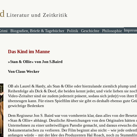
d
Literatur und Zeitkritik
Impress
Krimi
Biografien, Briefe & Tagebücher
Politik
Geschichte
Philosophie
Das Kind im Manne
»Stan & Ollie« von Jon S.Baird
Von Claus Wecker
OB als Laurel & Hardy, als Stan & Ollie oder hierzulande ziemlich plump und
Reihenfolge als Dick & Doof, die beiden kennt jeder, und viele lieben sie noc
Video-Zeitalter sind sie zudem jederzeit präsent, sodass sich jede(r) von ihrer
überzeugen kann. Für einen Spielfilm über sie gibt es deshalb ebenso gute Gr
gewichtige Bedenken
Dem Regisseur Jon S. Baird war von vornherein klar, dass alles von der Beset
»Stan & Ollie« abhängt. Deutliche Abweichungen von den Originalen hätten 
Unternehmen zu einer unfreiwilligen Parodie gemacht, und daraus erwuchs die
Dokumentarischen zu verlieren. Der Film beginnt also nicht – wie jede orden
anfangen würde – mit der Idee des Produzenten Hal Roach, noch zu Stummfil