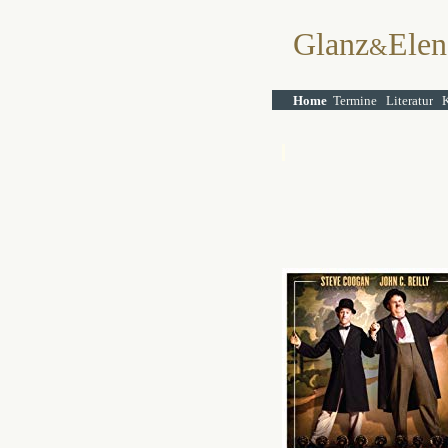
Glanz
Elen
&
Home
Termine
Literatur