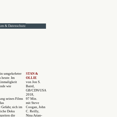
um & Datenschutz
 in umgekehrter
STAN &
h heute. Im
OLLIE
 Einmaligkeit
von Jon S.
ünde wie
Baird,
GB/CDN/USA
2018,
zung seines Films
97 Min.
das
mit Steve
 Gefahr, sich im
Coogan, John
tliche Doku
C. Reilly,
mzeiten die
Nina Arian-