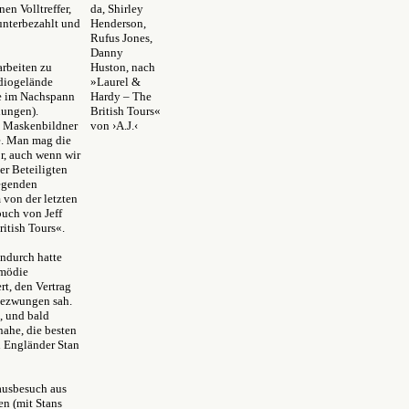
en Volltreffer,
da, Shirley
 unterbezahlt und
Henderson,
Rufus Jones,
Danny
arbeiten zu
Huston, nach
udiogelände
»Laurel &
ie im Nachspann
Hardy – The
lungen).
British Tours«
nk Maskenbildner
von ›A.J.‹
e. Man mag die
or, auch wenn wir
er Beteiligten
iegenden
 von der letzten
buch von Jeff
itish Tours«.
endurch hatte
omödie
rt, den Vertrag
gezwungen sah.
, und bald
 nahe, die besten
n Engländer Stan
ausbesuch aus
n (mit Stans