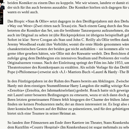
beiden Komiker zu einem Duo zu koppeln. Wie wir wissen, landete er damit ein
der sich für ihn auch bestens auszahlte. Die Komiker hielten sich dagegen für
waren es wohl auch.
Das Biopic »Stan & Ollie« setzt dagegen in den Dreißigerjahren mit den Dreh
»Way out West« (Zwei ritten nach Texas) ein. Nach einem Gang durch das St
betreten die Komiker das Set, um die berühmte Tanzsequenz aufzunehmen, d
auch im Original zu sehen ist (die Rückprojektion ist übrigens beispielhaft ge
Sofort ist klar: Steve Coogan als Stan und John C. Reilly als Ollie treffen da
Jeremy Woodhead exakt ihre Vorbilder, womit die erste Hürde genommen wär
charakteristischen Gesten der beiden gar nicht aufzählen – sie kommen alle v
gerne öfter gesehen hätten, wie Ollie mit der Krawatte wedelt. Den Berichten d
zufolge ging dem Drehbeginn ein intensives Studium und Probieren der vorl
Originalszenen voraus. Nach der Einleitung springt der Film ins Jahr 1953, um
Theatertournee des Komikerpaars zu erzählen. Als solide Vorlage für das Dreh
Pope (»Philomena«) erweist sich ›A.J.‹ Marriots Buch »Laurel & Hardy -The Br
In den Fünfzigerjahren ist der Ruhm des Paares bereits am Abklingen. Zwisch
Hardy mit dem einstigen Stummfilmstar Harry Langdon die mäßig witzige K
»Zenobia« (Zenobia, der Jahrmarktselefant) gedreht. Roach hatte sich geweige
mit Laurel unter besseren Bedingungen zu erneuern, wozu er sich dann doch 
Ihren letzten gemeinsamen Filmen fehlt hingegen der Charme der frühen Jahre
finden sie keinen Produzenten mehr, der an ihnen interessiert ist. Es liegt also
ihrer komischen Szenen auf der Bühne zu präsentieren, und für den gebürtige
bietet sich eine Tournee in seiner Heimat an.
So landen ihre Filmszenen am Ende ihrer Karriere im Theater, Stans Krankenh
dem Kurzfilm »County Hospital« (Im Krankenhaus) ist sogar mehrmals zu sehe