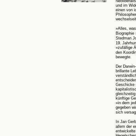
Neoliberali
und im Wide
einen von i
Philosophen
wechselseit
»Alles, was
Biographie 
Stedman Jo
19. Jahrhun
»zufällige 
den Koordin
bewegte.
Der Darwin-
brillante L
verständlic
entscheiden
Geschicke 
kapitalisti
gleichzeiti
künftige Ge
»in dem jed
gegeben wi
sich versag
In Jan Ger
allem der e
entwickelte
Hegelschen 