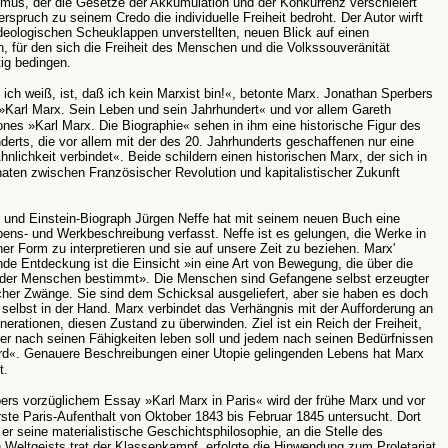
smus, der die Gesetze der Akkumulation und der Konkurrenz verschleiert
rspruch zu seinem Credo die individuelle Freiheit bedroht. Der Autor wirft
deologischen Scheuklappen unverstellten, neuen Blick auf einen
, für den sich die Freiheit des Menschen und die Volkssouveränität
ig bedingen.
 ich weiß, ist, daß ich kein Marxist bin!
«
, betonte Marx. Jonathan Sperbers
»Karl Marx. Sein Leben und sein Jahrhundert
«
und vor allem Gareth
nes »Karl Marx. Die Biographie
«
sehen in ihm eine historische Figur des
derts, die vor allem mit der des 20. Jahrhunderts geschaffenen nur eine
Ähnlichkeit verbindet
«
. Beide schildern einen historischen Marx, der sich in
aten zwischen Französischer Revolution und kapitalistischer Zukunft
 und Einstein-Biograph Jürgen Neffe hat mit seinem neuen Buch eine
ebens- und Werkbeschreibung verfasst. Neffe ist es gelungen, die Werke in
her Form zu interpretieren und sie auf unsere Zeit zu beziehen. Marx'
de Entdeckung ist die Einsicht »in eine Art von Bewegung, die über die
der Menschen bestimmt». Die Menschen sind Gefangene selbst erzeugter
scher Zwänge. Sie sind dem Schicksal ausgeliefert, aber sie haben es doch
g selbst in der Hand. Marx verbindet das Verhängnis mit der Aufforderung an
nerationen, diesen Zustand zu überwinden. Ziel ist ein Reich der Freiheit,
er nach seinen Fähigkeiten leben soll und jedem nach seinen Bedürfnissen
rd
«
. Genauere Beschreibungen einer Utopie gelingenden Lebens hat Marx
t.
bers vorzüglichem Essay »Karl Marx in Paris
«
wird der frühe Marx und vor
rste Paris-Aufenthalt von Oktober 1843 bis Februar 1845 untersucht. Dort
 er seine materialistische Geschichtsphilosophie, an die Stelle des
Weltgeists trat der Klassenkampf, erfolgte die Hinwendung zum Proletariat