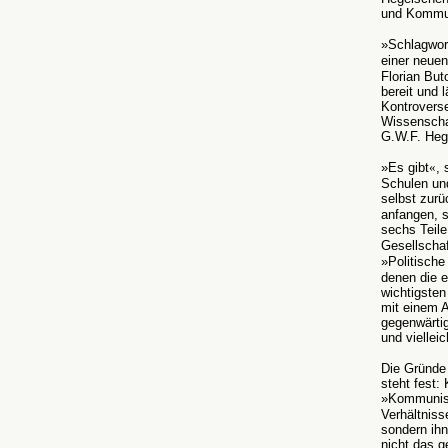
und Kommu
»Schlagwor
einer neuen
Florian But
bereit und 
Kontroverse
Wissenschaf
G.W.F. Heg
»Es gibt
«
, 
Schulen und
selbst zu
anfangen, s
sechs Teile
Gesellschaf
»Politische
denen die e
wichtigsten
mit einem A
gegenwärtig
und viellei
Die Gründe 
steht fest:
»Kommunist
Verhältniss
sondern ihn
nicht das g