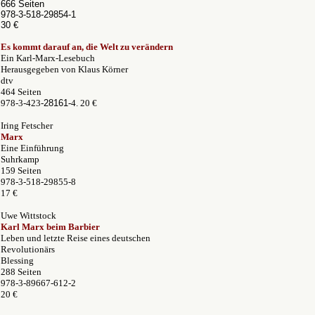
666 Seiten
978-3-518-29854-1
30 €
Es kommt darauf an, die Welt zu verändern
Ein Karl-Marx-Lesebuch
Herausgegeben von Klaus Körner
dtv
464 Seiten
978-3-423-
28161
-4. 20 €
Iring Fetscher
Marx
Eine Einführung
Suhrkamp
159 Seiten
978-3-518-29855-8
17 €
Uwe Wittstock
Karl Marx beim Barbier
Leben und letzte Reise eines deutschen
Revolutionärs
Blessing
288 Seiten
978-3-89667-612-2
20 €