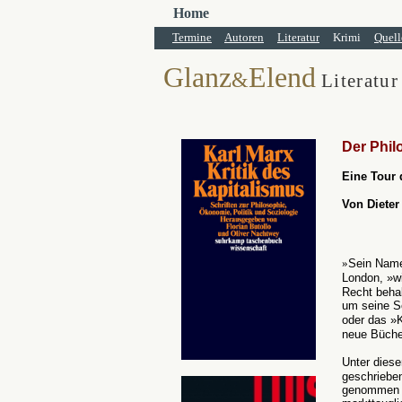
Home
Termine
Autoren
Literatur
Krimi
Quell
Glanz
Elend
&
Literatur
Der Phil
Eine Tour 
Von Dieter
»
Sein Nam
London, »wi
Recht beha
um seine Sc
oder das »
neue Büche
Unter dies
geschriebe
genommen o