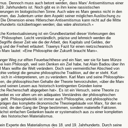
smus. Dennoch muss auch betont werden, dass Marx‘ Antisemitismus einer
19. Jahrhunderts ist. Noch gibt es in ihm keine rassistischen
ierungen im biologistischen Sinne. Auch wäre es Marx gewiss nicht in den
men, das Judentum unter dem Aspekt seiner möglichen Auslöschung zu
 Die Dimension eines Hitlerschen Antisemitismus kann nicht auf die Mitte
rhunderts rückübertragen werden; das wäre ahistorisch.
«
sche Kontextualisierung ist ein Grundbestanteil dieser Vorlesungen des
 Philosophen. Leicht verständlich, präzise und lehrreich werden die
egriffe dieser Zeit wie die der Arbeit, des Kapitals und Geldes, der
 und der Freiheit erläutert. Trawnys Fazit für einen nietzscheanisch
Marx lautet: »Eine Philosophie der Zukunft braucht Marx
«
.
langer Weg zur elften Feuerbachthese und ein Narr, wer sie für bare Münze
ei kein
Philosoph
, weil sein Denken ein Ziel habe, hat Alain Badiou über ihn
l Marx
wollte die Welt verändern.
Doch sein vermeintlicher Abschied von
phie verbirgt die genuine philosophische Tradition, auf der er steht. Kurt
 sich in »Interpretieren, um zu verändern. Karl Marx und seine Philosophie
«
n, die philosophischen Gehalte der Theorie hervorzuholen, »über die Marx
 und seinen Lesern aus historisch kontingenten Gründen keine
che Rechenschaft abgegeben hat
«
. Es ist ein Versuch, seine Theorie zu
wobei es vor allem um ein adäquates Verständnis der philosophischen
geht. Philosophiekritik ist immer auch Philosophie, und philosophische
prägen das komplette ökonomische Theoriegebäude von Marx, für den es
 sind, die den Gang der Dinge bestimmen, sondern materielle Faktoren.
ächst einfachen Gedanken baute er systematisch aus zu einer kompletten
 des historischen Materialismus.
 ein Experte des Materialismus des 18. und 19. Jahrhunderts. Durch seine