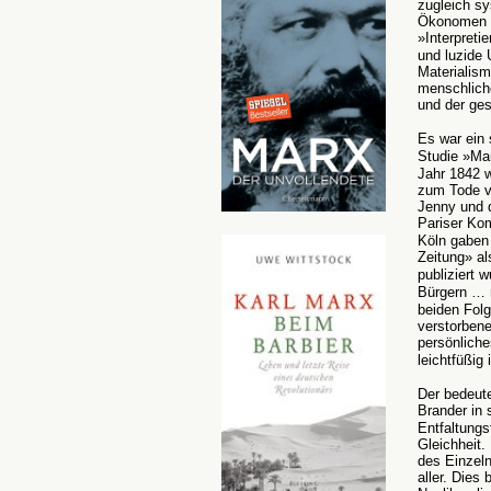
zugleich sy
Ökonomen u
»Interpreti
und luzide
Materialism
menschliche
und der ge
Es war ein
Studie »Mar
Jahr 1842 w
zum Tode vo
Jenny und 
Pariser Kom
Köln gaben
Zeitung» a
publiziert 
Bürgern … 
beiden Fol
verstorben
persönliche
leichtfüßig
Der bedeut
Brander in 
Entfaltungs
Gleichheit.
des Einzeln
aller. Dies