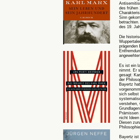
Antisemiti
des frühen 
Charakteris
Sinn gekom
betrachten.
des 19. Jah
Die histori
Wuppertaler
prägenden B
Entfremdung
angewehten 
Es ist ein 
nimmt.
Er s
gesagt:
Kar
der Philoso
Bayertz hat
vorgenomme
sich selbst
systematis
verstehen, 
Grundlagen 
Prämissen 
nicht Ideen
Diesen zun
Philosophie
Bayertz ist