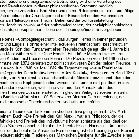
stematische und biographische Betrachtung wird eine Verortung des
nd Revolutionärs in dieser philosophischen Strömung möglich.
eren, um zu verändern. Karl Marx und seine Philosophie
«
ist eine sorgfältige
 Untersuchung der Grundlagen und der Besonderheit des Historischen
us als Philosophie der Praxis. Dabei wird die Schlüsselstellung
n Handelns sowohl auf der anthropologischen, der sozialphilosophischen
schichtsphilosophischen Ebene des Theoriegebäudes hervorgehoben.
 seltenes »Compagniegeschäft
«
, das Jürgen Herres in seiner profunden
x und Engels. Porträt einer intellektuellen Freundschaft
«
beschreibt. Im
urde in Köln das Fundament einer Freundschaft gelegt, die 41 Jahre bis
n Marx währen sollte. Ohne Engels‘ Hilfe hätte Marx mit seiner Frau
den Kindern nicht überleben können.
Die Revolution von 1848/49 und die
mune von 1871 gehörten zur politisch aktivsten Zeit der beiden Freunde
.
In
 sie von Juni 1848 bis Mai 1849 die Tageszeitung »Neue Rheinische
ls »Organ der Demokratie
«
heraus. »Das Kapital
«
, dessen erster Band 1867
wurde, von Marx einst als das »furchtbarste Missile
«
bezeichnet, das »den
noch an den Kopf geschleudert worden ist
«
, konnte erst posthum in den
gebänden erscheinen, weil Engels es aus den Manuskripten des
enen Freundes zusammenstellte.
Im gleichen Verlag ist soeben ein sehr
s Büchlein »Karl Marx. 100 Seiten
«
von Dietmar Dath erschienen, das
 in die marxsche Theorie und deren Nachwirkung einführt.
endste Theoretiker der kommunistischen Bewegung, schreibt Urs Marti-
seinem Buch »Die Freiheit des Karl Marx
«
, war ein Philosoph, der die
fähigkeit und Freiheit des Individuums höher schätzte als das Ideal der
 Das Streben danach ist für ihn die Triebfeder des Handelns. Die Freiheit
en, so die berühmte Marxsche Formulierung, ist die Bedingung der Freiheit
 bedeutet nicht ein Filetieren des Marxschen Denkens für die Zwecke eines