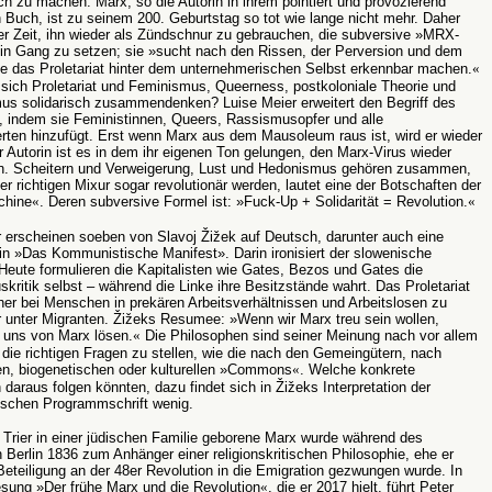
ch zu machen. Marx, so die Autorin in ihrem pointiert und provozierend
n Buch, ist zu seinem 200. Geburtstag so tot wie lange nicht mehr. Daher
er Zeit, ihn wieder als Zündschnur zu gebrauchen, die subversive »MRX-
in Gang zu setzen; sie »sucht nach den Rissen, der Perversion und dem
e das Proletariat hinter dem unternehmerischen Selbst erkennbar machen.
«
sich Proletariat und Feminismus, Queerness, postkoloniale Theorie und
mus solidarisch zusammendenken? Luise Meier erweitert den Begriff des
s,
indem sie Feministinnen, Queers, Rassismusopfer und alle
erten hinzufügt.
Erst wenn Marx aus dem Mausoleum raus ist, wird er wieder
er Autorin ist es in dem ihr eigenen Ton gelungen, den Marx-Virus wieder
n.
Scheitern und Verweigerung, Lust und Hedonismus gehören zusammen,
er richtigen Mixur sogar revolutionär werden, lautet eine der Botschaften der
hine
«
.
Deren subversive Formel ist: »Fuck-Up + Solidarität = Revolution.
«
 erscheinen soeben von Slavoj Žižek auf Deutsch, darunter auch eine
in »Das Kommunistische Manifest». Darin ironisiert der slowenische
Heute formulieren die Kapitalisten wie Gates, Bezos und Gates die
skritik selbst – während die Linke ihre Besitzstände wahrt. Das Proletariat
her bei Menschen in prekären Arbeitsverhältnissen und Arbeitslosen zu
r unter Migranten. Žižeks Resumee: »Wenn wir Marx treu sein wollen,
 uns von Marx lösen.
«
Die Philosophen sind seiner Meinung nach vor allem
 die richtigen Fragen zu stellen, wie die nach den Gemeingütern, nach
en, biogenetischen oder kulturellen »Commons
«
. Welche konkrete
daraus folgen könnten, dazu findet sich in Žižeks Interpretation der
schen Programmschrift wenig.
 Trier in einer jüdischen Familie geborene Marx wurde während des
 Berlin 1836 zum Anhänger einer religionskritischen Philosophie, ehe er
eteiligung an der 48er Revolution in die Emigration gezwungen wurde. In
esung »Der frühe Marx und die Revolution
«
, die er 2017 hielt, führt Peter