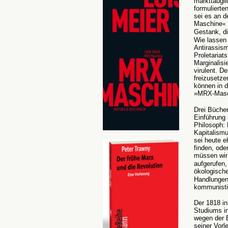
markttaugli
formulierte
sei es an d
Maschine
«
Gestank, di
Wie lassen 
Antirassis
Proletariat
Marginalisi
virulent. D
freizusetze
können in d
»MRX-Masc
Drei Bücher
Einführung 
Philosoph: 
Kapitalismu
sei heute e
finden, ode
müssen wir
aufgerufen,
ökologisch
Handlungen 
kommunisti
Der 1818 in
Studiums in
wegen der B
seiner Vorl