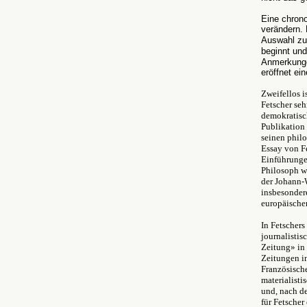
Eine chron
verändern.
Auswahl zus
beginnt und
Anmerkunge
eröffnet ei
Zweifellos 
Fetscher seh
demokratisch
Publikation 
seinen phil
Essay von F
Einführunge
Philosoph wa
der Johann-
insbesonder
europäische
In Fetscher
journalistis
Zeitung» in
Zeitungen in
Französisch
materialist
und, nach d
für Fetscher