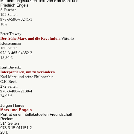
Mit dem ungekürzten Text von Karl Marx und
Friedrich Engels
S. Fischer
192 Seiten
978-3-596-70241-1
10 €.
Peter Trawny
Der frühe Marx und die Revolution.
Vittorio
Klostermann
160 Seiten
978-3-465-04352-2
18,80 €
Kurt Bayertz
Interpretieren, um zu verändern
Karl Marx und seine Philosophie
C.H. Beck
272 Seiten
978-3-406-72130-4
24,95 €
Jürgen Herres
Marx und Engels
Porträt einer intellekutuellen Freundschaft
Reclam
314 Seiten
978-3-15-011151-2
28 €