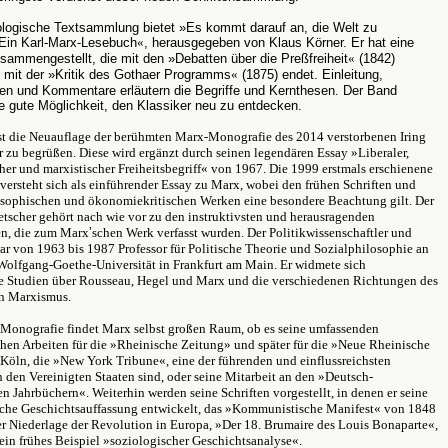
ologische Textsammlung bietet »Es kommt darauf an, die Welt zu
 Ein Karl-Marx-Lesebuch
«
, herausgegeben von Klaus Körner. Er hat eine
ammengestellt, die mit den »Debatten über die Preßfreiheit
«
(1842)
 mit der »Kritik des Gothaer Programms
«
(1875) endet. Einleitung,
n und Kommentare erläutern die Begriffe und Kernthesen. Der Band
ne gute Möglichkeit, den Klassiker neu zu entdecken.
ist die Neuauflage der berühmten Marx-Monografie des 2014 verstorbenen Iring
r zu begrüßen. Diese wird ergänzt durch seinen legendären Essay »Liberaler,
er und marxistischer Freiheitsbegriff
«
von 1967. Die 1999 erstmals erschienene
versteht sich als einführender Essay zu Marx, wobei den frühen Schriften und
osophischen und ökonomiekritischen Werken eine besondere Beachtung gilt. Der
etscher gehört nach wie vor zu den instruktivsten und herausragenden
n, die zum Marx
ʼ
schen Werk verfasst wurden. Der Politikwissenschaftler und
r von 1963 bis 1987 Professor für Politische Theorie und Sozialphilosophie an
Wolfgang-Goethe-Universität in Frankfurt am Main. Er widmete sich
e Studien über Rousseau, Hegel und Marx und die verschiedenen Richtungen des
n Marxismus.
s Monografie findet Marx selbst großen Raum, ob es seine umfassenden
chen Arbeiten für die »Rheinische Zeitung» und später für die »Neue Rheinische
 Köln, die »New York Tribune
«
, eine der führenden und einflussreichsten
 den Vereinigten Staaten sind, oder seine Mitarbeit an den »Deutsch-
en Jahrbüchern
«
. Weiterhin werden seine Schriften vorgestellt, in denen er seine
ische Geschichtsauffassung entwickelt, das »Kommunistische Manifest
«
von 1848
er Niederlage der Revolution in Europa, »Der 18. Brumaire des Louis Bonaparte
«
,
 ein frühes Beispiel »soziologischer Geschichtsanalyse
«
.