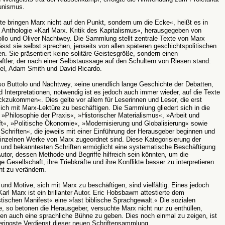
nismus.
te bringen Marx nicht auf den Punkt, sondern um die Ecke
«
, heißt es in
 Anthologie »Karl Marx. Kritik des Kapitalismus
«
, herausgegeben von
ollo und Oliver Nachtwey. Die Sammlung stellt zentrale Texte von Marx
lässt sie selbst sprechen, jenseits von allen späteren geschichtspolitischen
n. Sie präsentiert keine solitäre Geistesgröße, sondern einen
tler, der nach einer Selbstaussage auf den Schultern von Riesen stand:
el, Adam Smith und David Ricardo.
so Buttolo und Nachtwey, »eine unendlich lange Geschichte der Debatten,
 Interpretationen, notwendig ist es jedoch auch immer wieder, auf die Texte
rückzukommen
«
. Dies gelte vor allem für Leserinnen und Leser, die erst
ich mit Marx-Lektüre zu beschäftigen. Die Sammlung gliedert sich in die
 »Philosophie der Praxis
«
, »Historischer Materialismus
«
, »Arbeit und
t
«
, »Politische Ökonomie
«
, »Modernisierung und Globalisierung
«
sowie
 Schriften
«
, die jeweils mit einer Einführung der Herausgeber beginnen und
inzelnen Werke von Marx zugeordnet sind. Diese Kategorisierung der
 und bekanntesten Schriften ermöglicht eine systematische Beschäftigung
utor, dessen Methode und Begriffe hilfreich sein könnten, um die
e Gesellschaft, ihre Triebkräfte und ihre Konflikte besser zu interpretieren
cht zu verändern.
und Motive, sich mit Marx zu beschäftigen, sind vielfältig. Eines jedoch
 Karl Marx ist ein brillanter Autor. Eric Hobsbawm attestierte dem
ischen Manifest
«
eine »fast biblische Sprachgewalt.
«
Die sozialen
e, so betonen die Herausgeber, versuchte Marx nicht nur zu enthüllen,
en auch eine sprachliche Bühne zu geben. Dies noch einmal zu zeigen, ist
eringste Verdienst dieser neuen Schriftensammlung.