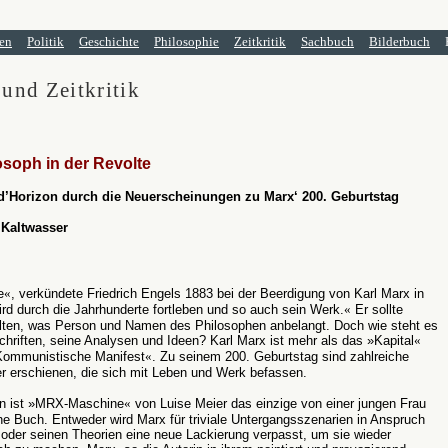
en
Politik
Geschichte
Philosophie
Zeitkritik
Sachbuch
Bilderbuch
 und Zeitkritik
osoph in der Revolte
d’Horizon durch die Neuerscheinungen zu Marx‘ 200. Geburtstag
 Kaltwasser
e
«
, verkündete Friedrich Engels 1883 bei der Beerdigung von Karl Marx in
rd durch die Jahrhunderte fortleben und so auch sein Werk.
«
Er sollte
lten, was Person und Namen des Philosophen anbelangt. Doch wie steht es
hriften, seine Analysen und Ideen? Karl Marx ist mehr als das »Kapital
«
Kommunistische Manifest
«
. Zu seinem 200. Geburtstag sind zahlreiche
r erschienen, die sich mit Leben und Werk befassen.
en ist »MRX-Maschine
«
von Luise Meier das einzige von einer jungen Frau
ne Buch.
Entweder wird Marx für triviale Untergangsszenarien in Anspruch
der seinen Theorien eine neue Lackierung verpasst, um sie wieder