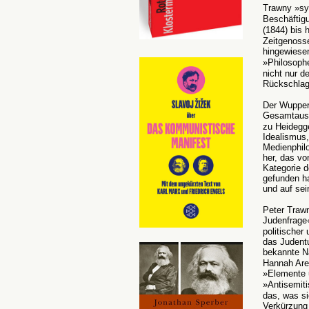
Trawny »sy
Beschäftigu
(1844) bis
Zeitgenosse
hingewiese
»Philosoph
nicht nur 
Rückschlag
Der Wuppert
Gesamtausg
zu Heidegge
Idealismus,
Medienphilo
her, das vo
Kategorie d
gefunden ha
und auf se
Peter Trawn
Judenfrage
politischer
das Judent
bekannte N
Hannah Are
»Elemente u
»Antisemit
das, was si
Verkürzung 