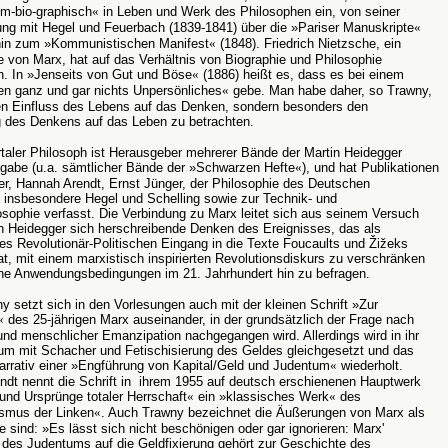
m-bio-graphisch
«
in Leben und Werk des Philosophen ein, von seiner
ng mit Hegel und Feuerbach (1839-1841) über die »Pariser Manuskripte
«
 hin zum »Kommunistischen Manifest
«
(1848). Friedrich Nietzsche, ein
 von Marx, hat auf das Verhältnis von Biographie und Philosophie
n. In »Jenseits von Gut und Böse
«
(1886) heißt es, dass es bei einem
en ganz und gar nichts Unpersönliches
«
gebe. Man habe daher, so Trawny,
den Einfluss des Lebens auf das Denken, sondern besonders den
 des Denkens auf das Leben zu betrachten.
aler Philosoph ist Herausgeber mehrerer Bände der Martin Heidegger
abe (u.a. sämtlicher Bände der »Schwarzen Hefte
«
), und hat Publikationen
r, Hannah Arendt, Ernst Jünger, der Philosophie des Deutschen
 insbesondere Hegel und Schelling sowie zur Technik- und
sophie verfasst. Die Verbindung zu Marx leitet sich aus seinem Versuch
n Heidegger sich herschreibende Denken des Ereignisses, das als
es Revolutionär-Politischen Eingang in die Texte Foucaults und Žižeks
t, mit einem marxistisch inspirierten Revolutionsdiskurs zu verschränken
ine Anwendungsbedingungen im 21. Jahrhundert hin zu befragen.
y setzt sich in den Vorlesungen auch mit der kleinen Schrift »Zur
«
des 25-jährigen Marx auseinander, in der grundsätzlich der Frage nach
 und menschlicher Emanzipation nachgegangen wird. Allerdings wird in ihr
um mit Schacher und Fetischisierung des Geldes gleichgesetzt und das
arrativ einer »Engführung von Kapital/Geld und Judentum
«
wiederholt.
ndt nennt die Schrift in ihrem 1955 auf deutsch erschienenen Hauptwerk
nd Ursprünge totaler Herrschaft
«
ein »klassisches Werk
«
des
ismus der Linken
«
. Auch Trawny bezeichnet die Äußerungen von Marx als
e sind: »Es lässt sich nicht beschönigen oder gar ignorieren: Marx'
des Judentums auf die Geldfixierung gehört zur Geschichte des