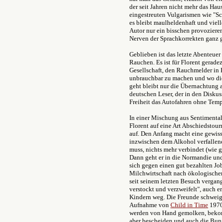
der seit Jahren nicht mehr das Hau
eingestreuten Vulgarismen wie "S
es bleibt maulheldenhaft und viell
Autor nur ein bisschen provoziere
Nerven der Sprachkorrekten ganz g
Geblieben ist das letzte Abenteuer
Rauchen. Es ist für Florent gerade
Gesellschaft, den Rauchmelder in 
unbrauchbar zu machen und wo di
geht bleibt nur die Übernachtung 
deutschen Leser, der in den Diskus
Freiheit das Autofahren ohne Tem
In einer Mischung aus Sentimental
Florent auf eine Art Abschiedstou
auf. Den Anfang macht eine gewisse
inzwischen dem Alkohol verfallene 
muss, nichts mehr verbindet (wie ge
Dann geht er in die Normandie und
sich gegen einen gut bezahlten Job
Milchwirtschaft nach ökologischen 
seit seinem letzten Besuch vergan
verstockt und verzweifelt", auch er
Kindern weg. Die Freunde schweige
Aufnahme von
Child in Time
1970
werden von Hand gemolken, bekom
aber bescheiden und auch die Bu