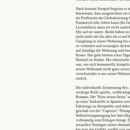
Nach kurzem Vorspiel beginnt es m
Interessant, dass ausgerechnet sie 
als Profiteurin der Globalisierung
Frankreich lebt, leben kann (ihr Ge
Luxusleben), muss sie nicht zurüc
Ehe auf sie wartet. Beide haben sic
nicht mehr mit ihr, aber als er au
Gangbang in seiner Wohnung bis zur
zu verlassen und sozusagen rückst
auf, kündigt die Wohnung und beso
Konto. Das geht binnen eines Tages.
Domizil zu finden. Der chronische
was, wie sich herausstellt, kompliz
neuen Wohnstatt nicht ganz unwicht
verschwindet er aus seiner Wohnun
zurück.
Die individuelle Zerstreuung Sex
wichtige Rolle spielte, verflüchtig
Romans. Der "Kern seines Seins" s
an einer Tankstelle in Spanien zwe
Fahrzeugs zu überprüfen und dabei
geschah vor der "Captorix"-Therapi
Selbsttötungsneigung bei Anti-Depr
vollständig zum Erliegen bringt. D
sexuellen Vorzügen seiner ehemali
hat man das Gefühl, erzählt von ein