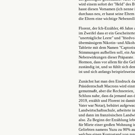
wird einem sofort der "Held" des B
hasst diesen Vornamen (ich nenne i
durchaus neu, er hasst seine Elter
die Eltern eine wichtige Nebenrolle
Florent, der Ich-Erzähler, 46 Jahre
im Zweifel dass er ein Gescheiterte
"unerträgliche Leere" und "friedvol
übermässigem Nikotin- und Alkoh
Tablette mit dem Namen "Captorix
Stimmungen aufhellen soll, ein An
Nebenwirkungen dieser Präparate. 
Hormon, dass vor allem für die Ge
zuständig ist, und so fühlt sich de
ist und sich anfangs beispielswei
Zunächst hat man den Eindruck da
Präsidentschaft Macrons wird einm
gemutmaßt, aber die Rechnereien,
Schluss nahe, dass da jemand aus d
2019, erzählt und Florent ist dami
Vater war Notar), behütet aufgewach
Landwirtschaftsschule, arbeitete i
und dann im französischen Landwir
also. Zu Beginn der Erzählung leb
für Miete einer großen Wohnung in
Geliebten namens Yuzu zu 90% aufg
welches einen Kontostand von run