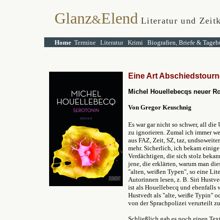
Glanz
Elend
&
Literatur und Zeitk
Home
Termine
Literatur
Krimi
Biografien, Briefe & Tageb
E
ine Art Abschiedstour
Michel Houellebecqs neuer 
Von Gregor Keuschnig
Es war gar nicht so schwer, all di
zu ignorieren. Zumal ich immer we
aus FAZ, Zeit, SZ, taz, undsoweiter 
mehr. Sicherlich, ich bekam einig
Verdächtigen, die sich stolz bekan
jene, die erklärten, warum man die
"alten, weißen Typen", so eine Lite
Autorinnen lesen, z. B. Siri Hustv
ist als Houellebecq und ebenfalls 
Hustvedt als "alte, weiße Typin" o
von der Sprachpolizei verurteilt z
Schließlich gab es noch einen Text