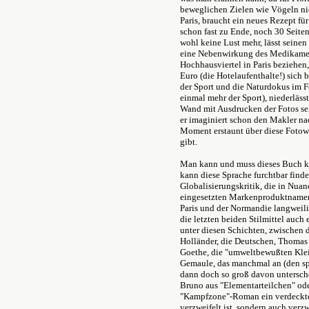
beweglichen Zielen wie Vögeln nic
Paris, braucht ein neues Rezept f
schon fast zu Ende, noch 30 Seiten
wohl keine Lust mehr, lässt seine
eine Nebenwirkung des Medikame
Hochhausviertel in Paris beziehen
Euro (die Hotelaufenthalte!) sich 
der Sport und die Naturdokus im Fe
einmal mehr der Sport), niederlässt
Wand mit Ausdrucken der Fotos sei
er imaginiert schon den Makler na
Moment erstaunt über diese Fotow
gibt.
Man kann und muss dieses Buch kr
kann diese Sprache furchtbar finde
Globalisierungskritik, die in Nuan
eingesetzten Markenproduktnamen 
Paris und der Normandie langweili
die letzten beiden Stilmittel auch er
unter diesen Schichten, zwischen d
Holländer, die Deutschen, Thomas
Goethe, die "umweltbewußten Klein
Gemaule, das manchmal an (den sp
dann doch so groß davon untersche
Bruno aus "Elementarteilchen" od
"Kampfzone"-Roman ein verdeckt
verzweifelt ist, sondern auch verz