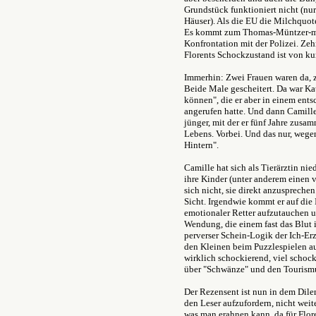
Grundstück funktioniert nicht (nu
Häuser). Als die EU die Milchquot
Es kommt zum Thomas-Müntzer-mäs
Konfrontation mit der Polizei. Zeh
Florents Schockzustand ist von ku
Immerhin: Zwei Frauen waren da, 
Beide Male gescheitert. Da war Kat
können", die er aber in einem en
angerufen hatte. Und dann Camille
jünger, mit der er fünf Jahre zusa
Lebens. Vorbei. Und das nur, weg
Hintern".
Camille hat sich als Tierärztin nie
ihre Kinder (unter anderem einen 
sich nicht, sie direkt anzusprechen
Sicht. Irgendwie kommt er auf die
emotionaler Retter aufzutauchen 
Wendung, die einem fast das Blut i
perverser Schein-Logik der Ich-Erz
den Kleinen beim Puzzlespielen auf
wirklich schockierend, viel schoc
über "Schwänze" und den Tourism
Der Rezensent ist nun in dem Dil
den Leser aufzufordern, nicht wei
was man erahnen kann, da für Flor