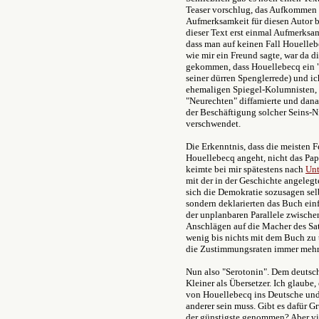
Teaser vorschlug, das Aufkommen
Aufmerksamkeit für diesen Autor b
dieser Text erst einmal Aufmerksa
dass man auf keinen Fall Houelle
wie mir ein Freund sagte, war da di
gekommen, dass Houellebecq ein "
seiner dürren Spenglerrede) und i
ehemaligen Spiegel-Kolumnisten, d
"Neurechten" diffamierte und dana
der Beschäftigung solcher Seins-N
verschwendet.
Die Erkenntnis, dass die meisten 
Houellebecq angeht, nicht das Papi
keimte bei mir spätestens nach
Unt
mit der in der Geschichte angelegt
sich die Demokratie sozusagen selb
sondern deklarierten das Buch einf
der unplanbaren Parallele zwische
Anschlägen auf die Macher des Sat
wenig bis nichts mit dem Buch zu 
die Zustimmungsraten immer mehr
Nun also "Serotonin". Dem deutsch
Kleiner als Übersetzer. Ich glaube,
von Houellebecq ins Deutsche und
anderer sein muss. Gibt es dafür 
der günstigste genommen? Aber vie