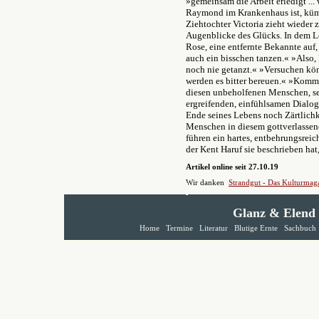
»gemeinsam die Arbeit erledigt ...
Raymond im Krankenhaus ist, küm
Ziehtochter Victoria zieht wieder 
Augenblicke des Glücks. In dem Lo
Rose, eine entfernte Bekannte auf,
auch ein bisschen tanzen.« »Also, 
noch nie getanzt.« »Versuchen kön
werden es bitter bereuen.« »Komme
diesen unbeholfenen Menschen, se
ergreifenden, einfühlsamen Dialoge
Ende seines Lebens noch Zärtlichke
Menschen in diesem gottverlassene
führen ein hartes, entbehrungsreic
der Kent Haruf sie beschrieben hat,
Artikel online seit 27.10.19
Wir danken
Strandgut - Das Kulturmag
Glanz & Elend
Home
Termine
Literatur
Blutige Ernte
Sachbuch