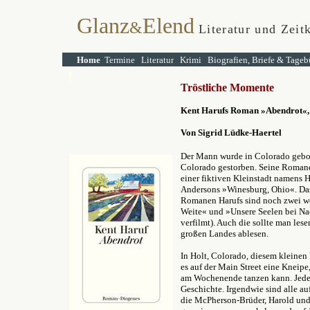
Glanz
Elend
&
Literatur und Zeitk
Home
Termine
Literatur
Krimi
Biografien, Briefe & Tageb
Tröstliche Momente
Kent Harufs Roman »Abendrot«,
Von Sigrid Lüdke-Haertel
Der Mann wurde in Colorado geboren
Colorado gestorben. Seine Romane,
einer fiktiven Kleinstadt namens 
Andersons »Winesburg, Ohio«. Das
Romanen Harufs sind noch zwei we
Weite« und »Unsere Seelen bei Na
verfilmt). Auch die sollte man lese
großen Landes ablesen.
In Holt, Colorado, diesem kleinen K
es auf der Main Street eine Kneipe
am Wochenende tanzen kann. Jeder
Geschichte. Irgendwie sind alle a
die McPherson-Brüder, Harold und 