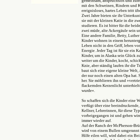
gemeinsam, anspruchslos und zufri
mit den Schweinen, Rindern und Kü
ereignisloses, hartes Leben tritt ü
Zwei Jahre bieten sie ihr Unterkun
sie mit der kleinen Katie in die zw
studieren. Es ist bitter für die be
zwei müde, alte Ackergäule sein u
Eine andere Familie, Betty, Luther
Kinder wohnen in einem herunte
Leben nicht in den Griff, leben vo
Energie. Jeder Tag ist für sie ein
Kinder, um in Alaska sein Glück z
weiter um die Kinder, kocht, schick
Knie, aber ständig laufen ihr die
baut sich eine eigene kleine Welt
der nur noch einen alten Opa hat. 
her. Sie möblieren ihn und »vertri
flackernden Kerzenlicht unterhiel
wurde«.
So schaffen sich die Kinder eine We
verfügt über eine beeindruckende,
Kellner, Lehrerinnen, für diese Ty
vorbeigegangen ist und gehen wird
immer wieder auf.
Auf der Ranch der McPherson-Brüde
wird von einem Bullen umgerannt 
Hilfe eilen will, wird dabei ein Be