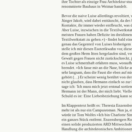
ihre Tochter als einzige Frau Architektur st
renommierte Bauhaus in Weimar handelt.
Bevor die naive Luise allerdings revoltiert, v
Jünger Jakob, wird dabei enttäuscht, da der 
Kontakte, ihr immer wieder entfleucht, was 
Aber Luise, inzwischen in die Textilwerkstat
meisten Frauen haben Defizite im dreidimen
Textilwerkstatt zu gehen.«) - findet bald e
genau das Gegenteil von Luises bisherigem 
stelle ich mir diesen Esoterikwahn vor, dies
dem großen Herrn Itten hergelaufen sind, ve
Gewalt gegen Frauen nicht zurückschreckt, ja
es Luise schmerzhaft erfahren muss, woraufh
beendet. »Ich fasse mir an die Nase, blicke 
sehr langsam, dass die Faust die eben auf mi
gehört (…) Er scheint wenig berührt von der
nicht glauben, dass Hermann einfach so zur 
sage ich: 'Ich muss mich jetzt erstmal sortie
Hermann ist der Mann, der mich liebt. Vielle
Schuld es ist: Eine Liebesbeziehung kann so
Im Klappentext heißt es: Theresia Enzensbe
mehr ist als nur ein Campusroman. Nun ja, 
würde ist Tom Wolfes »Ich bin Charlotte Si
ein ganzes Stück entfernt. Enzensbergers Ro
einen solide produzierten ARD Mittwochsfe
Handlung die architektonischen Ambitionen