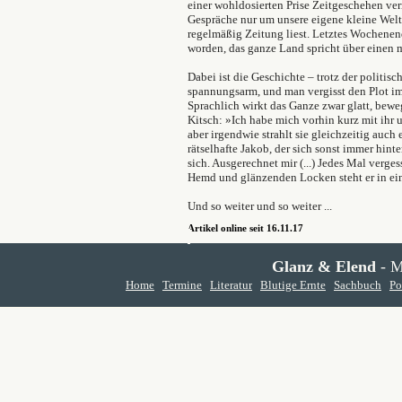
einer wohldosierten Prise Zeitgeschehen ver
Gespräche nur um unsere eigene kleine Welt.
regelmäßig Zeitung liest. Letztes Wochene
worden, das ganze Land spricht über einen 
Dabei ist die Geschichte – trotz der politis
spannungsarm, und man vergisst den Plot im
Sprachlich wirkt das Ganze zwar glatt, bew
Kitsch: »Ich habe mich vorhin kurz mit ihr u
aber irgendwie strahlt sie gleichzeitig auch
rätselhafte Jakob, der sich sonst immer hinte
sich. Ausgerechnet mir (...) Jedes Mal vergess
Hemd und glänzenden Locken steht er in ei
Und so weiter und so weiter ...
Artikel online seit 16.11.17
Glanz & Elend
- M
Home
Termine
Literatur
Blutige Ernte
Sachbuch
Po