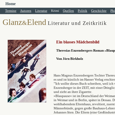
Home
Termine
Autoren
Literatur
Krimi
Quellen
Politik
Geschichte
Phi
Glanz
Elend
&
Literatur und Zeitkritik
Ein blasses Mädchenbild
Theresias Enzensbergers Roman »Blaupa
Von Jörn Birkholz
Hans Magnus Enzensbergers Tochter Theresi
es und ist kürzlich im Hanser Verlag erschie
"'Ich wollte dieses Buch schreiben, weil ich w
Enzensberger in der ZEIT, mit einer Dringlic
und zieht an ihrer Zigarette.
»Blaupause« ist im Deutschland der Weimar
in Weimar und in Berlin, später in Dessau. D
wohlhabendem Elternhaus, revoltiert, zuers
Männerbünde, gegen große Bauhaus-Lehrer 
Johannes Itten. Die Eltern (eine Großindustr