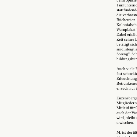
beim Spazie
Turnunterri
stattfindend
die verhasst
Büchereien. 
Kolonialsch
Warnplakat "
Dabei erhält
Zeit seines
betätigt sic
sind, steigt
Spreng". Sch
bildungsbürg
Auch viele E
fast schock
Erleuchtung.
Betrunkener
er auch nur
Enzensberger
Mitglieder s
Mitleid für 
auch der Vat
wird, bleibt
erwischen.
M. ist der 