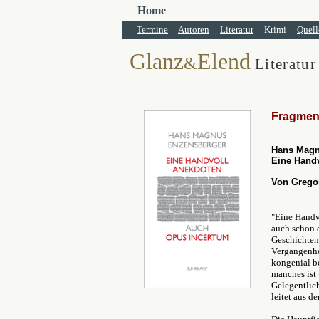
Home
Termine
Autoren
Literatur
Krimi
Quell
Glanz
Elend
&
Literatur
Fragmen
Hans Magnu
Eine Hand
Von Grego
"Eine Handv
auch schon d
Geschichten,
Vergangenhe
kongenial b
manches ist
Gelegentlich
leitet aus d