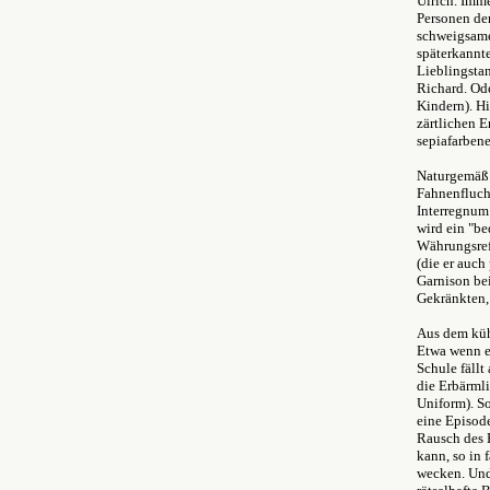
Ulrich. Imm
Personen der
schweigsame 
späterkannte
Lieblingstan
Richard. Ode
Kindern). Hi
zärtlichen E
sepiafarbene
Naturgemäß 
Fahnenfluch
Interregnum 
wird ein "be
Währungsrefo
(die er auch
Garnison bei
Gekränkten,
Aus dem küh
Etwa wenn er
Schule fäll
die Erbärmli
Uniform). So
eine Episode
Rausch des P
kann, so in 
wecken. Und