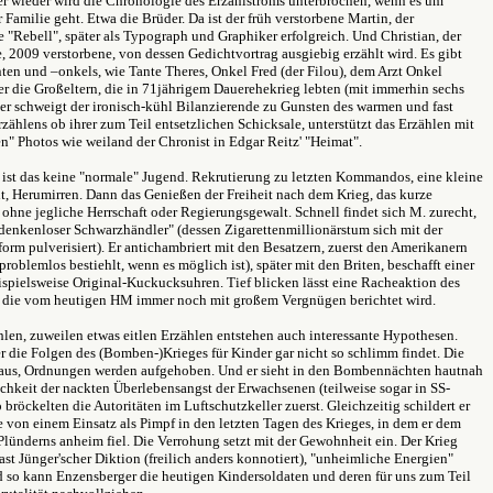
er wieder wird die Chronologie des Erzählstroms unterbrochen, wenn es um
 Familie geht. Etwa die Brüder. Da ist der früh verstorbene Martin, der
"Rebell", später als Typograph und Graphiker erfolgreich. Und Christian, der
, 2009 verstorbene, von dessen Gedichtvortrag ausgiebig erzählt wird. Es gibt
ten und –onkels, wie Tante Theres, Onkel Fred (der Filou), dem Arzt Onkel
r die Großeltern, die in 71jährigem Dauerehekrieg lebten (mit immerhin sechs
er schweigt der ironisch-kühl Bilanzierende zu Gunsten des warmen und fast
rzählens ob ihrer zum Teil entsetzlichen Schicksale, unterstützt das Erzählen mit
n" Photos wie weiland der Chronist in Edgar Reitz' "Heimat".
ist das keine "normale" Jugend. Rekrutierung zu letzten Kommandos, eine kleine
t, Herumirren. Dann das Genießen der Freiheit nach dem Krieg, das kurze
ohne jegliche Herrschaft oder Regierungsgewalt. Schnell findet sich M. zurecht,
denkenloser Schwarzhändler" (dessen Zigarettenmillionärstum sich mit der
rm pulverisiert). Er antichambriert mit den Besatzern, zuerst den Amerikanern
 problemlos bestiehlt, wenn es möglich ist), später mit den Briten, beschafft einer
spielsweise Original-Kuckucksuhren. Tief blicken lässt eine Racheaktion des
 die vom heutigen HM immer noch mit großem Vergnügen berichtet wird.
len, zuweilen etwas eitlen Erzählen entstehen auch interessante Hypothesen.
 die Folgen des (Bomben-)Krieges für Kinder gar nicht so schlimm findet. Die
t aus, Ordnungen werden aufgehoben. Und er sieht in den Bombennächten hautnah
chkeit der nackten Überlebensangst der Erwachsenen (teilweise sogar in SS-
 bröckelten die Autoritäten im Luftschutzkeller zuerst. Gleichzeitig schildert er
 von einem Einsatz als Pimpf in den letzten Tagen des Krieges, in dem er dem
lünderns anheim fiel. Die Verrohung setzt mit der Gewohnheit ein. Der Krieg
fast Jünger'scher Diktion (freilich anders konnotiert), "unheimliche Energien"
 so kann Enzensberger die heutigen Kindersoldaten und deren für uns zum Teil