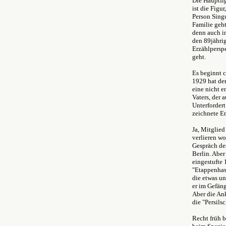
Die Hauptfig
ist die Figu
Person Singu
Familie geht
denn auch in
den 89jährig
Erzählperspe
geht.
Es beginnt c
1929 hat de
eine nicht 
Vaters, der 
Unterfordert
zeichnete E
Ja, Mitglied
verlieren wo
Gespräch de
Berlin. Aber
eingestufte
"Etappenhase
die etwas un
er im Gefän
Aber die Ank
die "Persil
Recht früh b