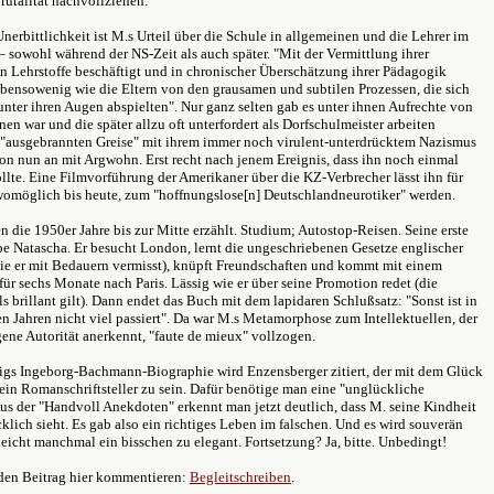
Brutalität nachvollziehen.
nerbittlichkeit ist M.s Urteil über die Schule in allgemeinen und die Lehrer im
 sowohl während der NS-Zeit als auch später. "Mit der Vermittlung ihrer
n Lehrstoffe beschäftigt und in chronischer Überschätzung ihrer Pädagogik
ebensowenig wie die Eltern von den grausamen und subtilen Prozessen, die sich
unter ihren Augen abspielten". Nur ganz selten gab es unter ihnen Aufrechte von
nen war und die später allzu oft unterfordert als Dorfschulmeister arbeiten
e "ausgebrannten Greise" mit ihrem immer noch virulent-unterdrücktem Nazismus
on nun an mit Argwohn. Erst recht nach jenem Ereignis, dass ihn noch einmal
llte. Eine Filmvorführung der Amerikaner über die KZ-Verbrecher lässt ihn für
 womöglich bis heute, zum "hoffnungslose[n] Deutschlandneurotiker" werden.
 die 1950er Jahre bis zur Mitte erzählt. Studium; Autostop-Reisen. Seine erste
be Natascha. Er besucht London, lernt die ungeschriebenen Gesetze englischer
die er mit Bedauern vermisst), knüpft Freundschaften und kommt mit einem
ür sechs Monate nach Paris. Lässig wie er über seine Promotion redet (die
ls brillant gilt). Dann endet das Buch mit dem lapidaren Schlußsatz: "Sonst ist in
n Jahren nicht viel passiert". Da war M.s Metamorphose zum Intellektuellen, der
gene Autorität anerkennt, "faute de mieux" vollzogen.
wigs Ingeborg-Bachmann-Biographie wird Enzensberger zitiert, der mit dem Glück
kein Romanschriftsteller zu sein. Dafür benötige man eine "unglückliche
us der "Handvoll Anekdoten" erkennt man jetzt deutlich, dass M. seine Kindheit
klich sieht. Es gab also ein richtiges Leben im falschen. Und es wird souverän
lleicht manchmal ein bisschen zu elegant. Fortsetzung? Ja, bitte. Unbedingt!
den Beitrag hier kommentieren:
Begleitschreiben
.