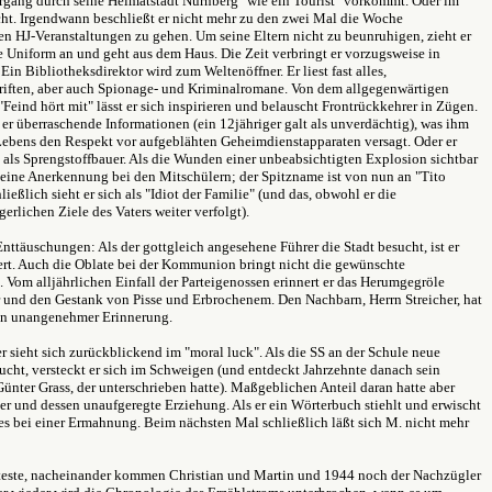
rgang durch seine Heimatstadt Nürnberg "wie ein Tourist" vorkommt. Oder im
cht. Irgendwann beschließt er nicht mehr zu den zwei Mal die Woche
en HJ-Veranstaltungen zu gehen. Um seine Eltern nicht zu beunruhigen, zieht er
e Uniform an und geht aus dem Haus. Die Zeit verbringt er vorzugsweise in
Ein Bibliotheksdirektor wird zum Weltenöffner. Er liest fast alles,
riften, aber auch Spionage- und Kriminalromane. Von dem allgegenwärtigen
Feind hört mit" lässt er sich inspirieren und belauscht Frontrückkehrer in Zügen.
 er überraschende Informationen (ein 12jähriger galt als unverdächtig), was ihm
 Lebens den Respekt vor aufgeblähten Geheimdienstapparaten versagt. Oder er
h als Sprengstoffbauer. Als die Wunden einer unbeabsichtigten Explosion sichtbar
 seine Anerkennung bei den Mitschülern; der Spitzname ist von nun an "Tito
ließlich sieht er sich als "Idiot der Familie" (und das, obwohl er die
erlichen Ziele des Vaters weiter verfolgt).
nttäuschungen: Als der gottgleich angesehene Führer die Stadt besucht, ist er
iert. Auch die Oblate bei der Kommunion bringt nicht die gewünschte
 Vom alljährlichen Einfall der Parteigenossen erinnert er das Herumgegröle
 und den Gestank von Pisse und Erbrochenem. Den Nachbarn, Herrn Streicher, hat
 in unangenehmer Erinnerung.
 sieht sich zurückblickend im "moral luck". Als die SS an der Schule neue
ucht, versteckt er sich im Schweigen (und entdeckt Jahrzehnte danach sein
Günter Grass, der unterschrieben hatte). Maßgeblichen Anteil daran hatte aber
er und dessen unaufgeregte Erziehung. Als er ein Wörterbuch stiehlt und erwischt
 es bei einer Ermahnung. Beim nächsten Mal schließlich läßt sich M. nicht mehr
älteste, nacheinander kommen Christian und Martin und 1944 noch der Nachzügler