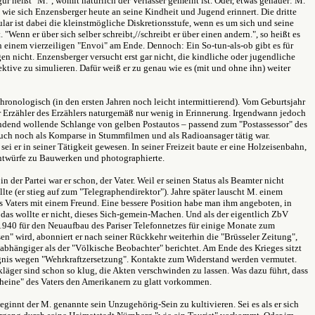
ur heißt "M.", womit natürlich der Verfasser gemeint ist. Oder, etwas genauer: M.
r, wie sich Enzensberger heute an seine Kindheit und Jugend erinnert. Die dritte
lar ist dabei die kleinstmögliche Diskretionsstufe, wenn es um sich und seine
. "Wenn er über sich selber schreibt,//schreibt er über einen andern.", so heißt es
 einem vierzeiligen "Envoi" am Ende. Dennoch: Ein So-tun-als-ob gibt es für
en nicht. Enzensberger versucht erst gar nicht, die kindliche oder jugendliche
ktive zu simulieren. Dafür weiß er zu genau wie es (mit und ohne ihn) weiter
hronologisch (in den ersten Jahren noch leicht intermittierend). Vom Geburtsjahr
r Erzähler des Erzählers naturgemäß nur wenig in Erinnerung. Irgendwann jedoch
endend wollende Schlange von gelben Postautos – passend zum "Postassessor" des
auch noch als Komparse in Stummfilmen und als Radioansager tätig war.
 sei er in seiner Tätigkeit gewesen. In seiner Freizeit baute er eine Holzeisenbahn,
ntwürfe zu Bauwerken und photographierte.
 in der Partei war er schon, der Vater. Weil er seinen Status als Beamter nicht
llte (er stieg auf zum "Telegraphendirektor"). Jahre später lauscht M. einem
s Vaters mit einem Freund. Eine bessere Position habe man ihm angeboten, in
 das wollte er nicht, dieses Sich-gemein-Machen. Und als der eigentlich ZbV
 1940 für den Neuaufbau des Pariser Telefonnetzes für einige Monate zum
n" wird, abonniert er nach seiner Rückkehr weiterhin die "Brüsseler Zeitung",
abhängiger als der "Völkische Beobachter" berichtet. Am Ende des Krieges sitzt
gnis wegen "Wehrkraftzersetzung". Kontakte zum Widerstand werden vermutet.
läger sind schon so klug, die Akten verschwinden zu lassen. Was dazu führt, dass
scheine" des Vaters den Amerikanern zu glatt vorkommen.
eginnt der M. genannte sein Unzugehörig-Sein zu kultivieren. Sei es als er sich