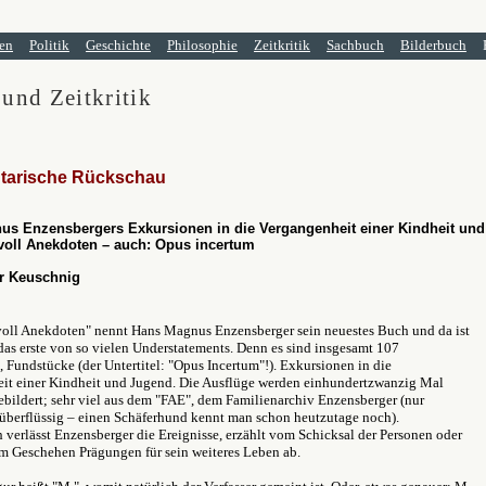
en
Politik
Geschichte
Philosophie
Zeitkritik
Sachbuch
Bilderbuch
 und Zeitkritik
tarische Rückschau
s Enzensbergers Exkursionen in die Vergangenheit einer Kindheit und
voll Anekdoten – auch: Opus incertum
r Keuschnig
oll Anekdoten" nennt Hans Magnus Enzensberger sein neuestes Buch und da ist
as erste von so vielen Understatements. Denn es sind insgesamt 107
 Fundstücke (der Untertitel: "Opus Incertum"!). Exkursionen in die
it einer Kindheit und Jugend. Die Ausflüge werden einhundertzwanzig Mal
ebildert; sehr viel aus dem "FAE", dem Familienarchiv Enzensberger (nur
 überflüssig – einen Schäferhund kennt man schon heutzutage noch).
 verlässt Enzensberger die Ereignisse, erzählt vom Schicksal der Personen oder
em Geschehen Prägungen für sein weiteres Leben ab.