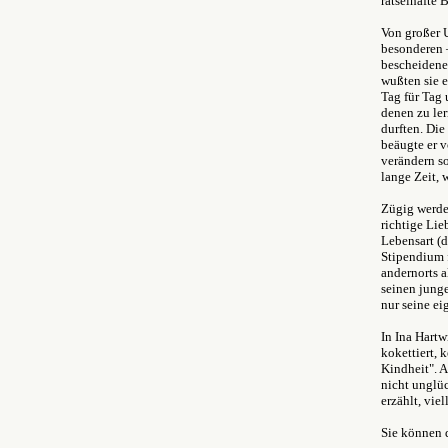
rätselhafte 
Von großer U
besonderen –
bescheidene
wußten sie 
Tag für Tag 
denen zu ler
durften. Di
beäugte er v
verändern so
lange Zeit,
Zügig werden
richtige Lie
Lebensart (
Stipendium f
andernorts a
seinen junge
nur seine ei
In Ina Hart
kokettiert, 
Kindheit". A
nicht unglüc
erzählt, vie
Sie können 