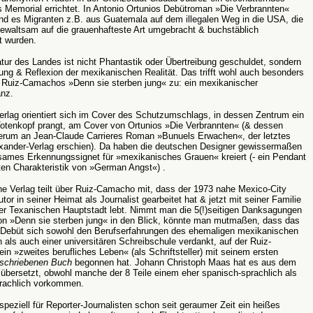
es Memorial errichtet. In Antonio Ortunios Debütroman »Die Verbrannten«
ind es Migranten z.B. aus Guatemala auf dem illegalen Weg in die USA, die
ewaltsam auf die grauenhafteste Art umgebracht & buchstäblich
t wurden.
atur des Landes ist nicht Phantastik oder Übertreibung geschuldet, sondern
ung & Reflexion der mexikanischen Realität. Das trifft wohl auch besonders
o Ruiz-Camachos »Denn sie sterben jung« zu: ein mexikanischer
anz.
rlag orientiert sich im Cover des Schutzumschlags, in dessen Zentrum ein
r Totenkopf prangt, am Cover von Ortunios »Die Verbrannten« (& dessen
erum an Jean-Claude Carrieres Roman »Bunuels Erwachen«, der letztes
exander-Verlag erschien). Da haben die deutschen Designer gewissermaßen
sames Erkennungssignet für »mexikanisches Grauen« kreiert (- ein Pendant
en Charakteristik von »German Angst«) .
e Verlag teilt über Ruiz-Camacho mit, dass der 1973 nahe Mexico-City
tor in seiner Heimat als Journalist gearbeitet hat & jetzt mit seiner Familie
der Texanischen Hauptstadt lebt. Nimmt man die 5(!)seitigen Danksagungen
n »Denn sie sterben jung« in den Blick, könnte man mutmaßen, dass das
he Debüt sich sowohl den Berufserfahrungen des ehemaligen mexikanischen
n als auch einer universitären Schreibschule verdankt, auf der Ruiz-
n »zweites berufliches Leben« (als Schriftsteller) mit seinem ersten
eschriebenen Buch
begonnen hat. Johann Christoph Maas hat es aus dem
übersetzt, obwohl manche der 8 Teile einem eher spanisch-sprachlich als
prachlich vorkommen.
peziell für Reporter-Journalisten schon seit geraumer Zeit ein heißes