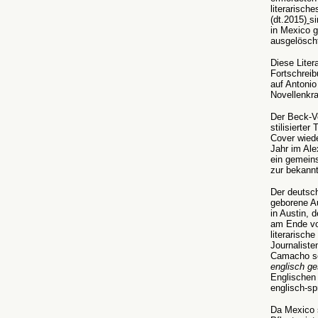
literarisch
(dt.2015)
s
in Mexico g
ausgelösch
Diese Liter
Fortschreib
auf Antoni
Novellenkr
Der Beck-Ve
stilisierte
Cover wied
Jahr im Al
ein gemein
zur bekannt
Der deutsch
geborene Au
in Austin, 
am Ende vo
literarisc
Journaliste
Camacho sei
englisch g
Englischen 
englisch-s
Da Mexico s