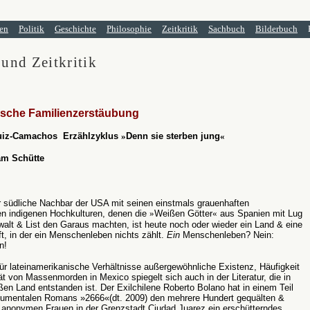
en
Politik
Geschichte
Philosophie
Zeitkritik
Sachbuch
Bilderbuch
 und Zeitkritik
sche Familienzerstäubung
uiz-Camachos Erzählzyklus
»
Denn sie sterben jung
«
am Schütte
r südliche Nachbar der USA mit seinen einstmals grauenhaften
en indigenen Hochkulturen, denen die
»
Weißen Götter
«
aus Spanien mit Lug
alt & List den Garaus machten, ist heute noch oder wieder ein Land & eine
t, in der ein Menschenleben nichts zählt.
Ein
Menschenleben? Nein:
n!
für lateinamerikanische Verhältnisse außergewöhnliche Existenz, Häufigkeit
ät von Massenmorden in Mexico spiegelt sich auch in der Literatur, die in
en Land entstanden ist. Der Exilchilene Roberto Bolano hat in einem Teil
umentalen Romans »2666«(dt. 2009) den mehrere Hundert gequälten &
 anonymen Frauen in der Grenzstadt Ciudad Juarez ein erschütterndes