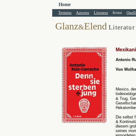
Home
Termine
Autoren
Literatur
Krimi
Quell
Glanz
Elend
&
Literatur
Mexikani
Antonio R
Von Wolfr
Mexico, de
todeswütig
& Trug, Gew
Gesellschaf
Hekatombe
Die selbst 
& Kontinuit
diesem groß
seines mon
ermordeten