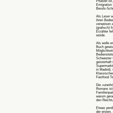
Pflaster is
Emigration 
Berufs-Sch
Als Leser w
ihren Bedie
verweisen a
(grafisch) f
Erzähler fe
würde.
Als wolle e
Buch gewiss
Möglichkeit
Bedienstete
Schwester 
geisterhaft
Supermarkt 
in Madrid),
Klassischen
Fastfood Te
Die »unerhö
Romans ist 
Familienpat
warum gerad
den Reichtu
Etwas peni
der ersten,