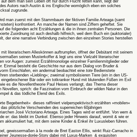
t, auf dem man sein Leben oft nur durch Flucht retten kann, liegt der
des Autors nach Austin & ins Englische womöglich eben ein solches
icksal zugrunde.
ird man zuerst mit den Stammbaum der fiktiven Familie Arteaga (samt
nsteten) konfrontiert. An manche der Namen sind Ziffern geheftet. Sie
uf die folgenden acht Erzählungen & die in ihnen zentralen Personen. Die
ixierte Zuordnung ist auch deshalb hilfreich, weil dem Buch ein (auktorialer)
hlt, der eine narrative Verbindung zwischen den einzelnen Stories herstellen
r mit literarischem Alleskönnen auftrumpfen, öffnet der Debütant mit seinem
ermaßen seinen Musterkoffer & legt uns eine Vielzahl literarischer
en vor Augen: zumeist Erzählmonologe einzelner Familienmitglieder oder
r. Einmal besteht die Geschichte nur aus dem Dialog von Bruder &
vorm Einschlafen, ein andermal beobachtet eine
tote
Bedienstete
 ihren sterbenden »Liebling«; zweimal symbolisieren Tiere (ein in den US-
eingebrochener Bär oder ein totkranker Hund mit blutenden Füßen im Exil
 wie es die Novellentheorie Paul Heises verlangt, das Thema dieser
 Novellen, sprich: die Faszination vom Einbruch der wilden Natur in den
mpel & das tödliche Elend des Exils.
rte Begebenheit« dieses raffiniert vielperspektivisch erzählten »mobilen«
das plötzliche Verschwinden des superreichen 60jährigen
riarchen José Victoriano Arteaga. Eines Tages wird er entführt. Von wem &
e er: das bleibt im Dunkel. Ebenso jeder Hinweis darauf, womit & wie er
m akkumuliert hat, mit dem seine Kinder & Enkel ihr Luxusleben führen.
bel, gewissermaßen à la mode de Bret Easton Ellis, winkt Ruiz-Camacho in
 einer Jeunesse-dorée-Story dabei mit Luxus-Marken & exquisiten