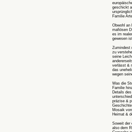
europäische
geschickt a
ursprünglic
Familie Art
Obwohl an k
mafiösen D
es im real
gewesen ist
Zumindest 
zu verstehe
seine Leich
andererseit
verlässt & 
das uneheli
wegen sein
Was die Sto
Familie hin
Details des
unterschied
präzise & p
Geschichten
Mosaik von 
Heimat & d
Soweit der 
also dem Re