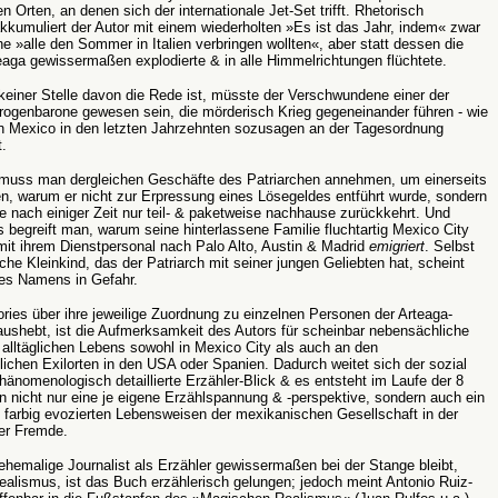
n Orten, an denen sich der internationale Jet-Set trifft. Rhetorisch
kkumuliert der Autor mit einem wiederholten »Es ist das Jahr, indem« zwar
he »alle den Sommer in Italien verbringen wollten«, aber statt dessen die
eaga gewissermaßen explodierte & in alle Himmelrichtungen flüchtete.
einer Stelle davon die Rede ist, müsste der Verschwundene einer der
rogenbarone gewesen sein, die mörderisch Krieg gegeneinander führen - wie
en Mexico in den letzten Jahrzehnten sozusagen an der Tagesordnung
.
muss man dergleichen Geschäfte des Patriarchen annehmen, um einerseits
n, warum er nicht zur Erpressung eines Lösegeldes entführt wurde, sondern
e nach einiger Zeit nur teil- & paketweise nachhause zurückkehrt. Und
s begreift man, warum seine hinterlassene Familie fluchtartig Mexico City
mit ihrem Dienstpersonal nach Palo Alto, Austin & Madrid
emigriert
. Selbst
che Kleinkind, das der Patriarch mit seiner jungen Geliebten hat, scheint
es Namens in Gefahr.
ries über ihre jeweilige Zuordnung zu einzelnen Personen der Arteaga-
aushebt, ist die Aufmerksamkeit des Autors für scheinbar nebensächliche
 alltäglichen Lebens sowohl in Mexico City als auch an den
lichen Exilorten in den USA oder Spanien. Dadurch weitet sich der sozial
hänomenologisch detaillierte Erzähler-Blick & es entsteht im Laufe der 8
 nicht nur eine je eigene Erzählspannung & -perspektive, sondern auch ein
farbig evozierten Lebensweisen der mexikanischen Gesellschaft in der
er Fremde.
ehemalige Journalist als Erzähler gewissermaßen bei der Stange bleibt,
alismus, ist das Buch erzählerisch gelungen; jedoch meint Antonio Ruiz-