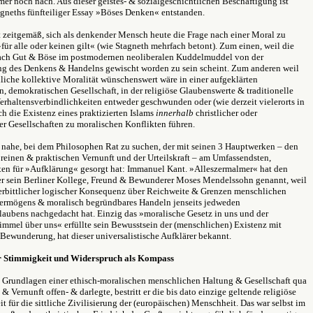
er noch nach. Aus dieser geistes- & sozialgeschichtlichen Beschäftigung ist
ngneths fünfteiliger Essay »Böses Denken« entstanden.
t zeitgemäß, sich als denkender Mensch heute die Frage nach einer Moral zu
 »für alle oder keinen gilt« (wie Stagneth mehrfach betont). Zum einen, weil die
nach Gut & Böse im postmodernen neoliberalen Kuddelmuddel von der
g des Denkens & Handelns gewischt worden zu sein scheint. Zum anderen weil
liche kollektive Moralität wünschenswert wäre in einer aufgeklärten
en, demokratischen Gesellschaft, in der religiöse Glaubenswerte & traditionelle
erhaltensverbindlichkeiten entweder geschwunden oder (wie derzeit vielerorts in
h die Existenz eines praktizierten Islams
innerhalb
christlicher oder
ter Gesellschaften zu moralischen Konflikten führen.
o nahe, bei dem Philosophen Rat zu suchen, der mit seinen 3 Hauptwerken – den
 reinen & praktischen Vernunft und der Urteilskraft – am Umfassendsten,
ten für »Aufklärung« gesorgt hat: Immanuel Kant. »Alleszermalmer« hat den
r sein Berliner Kollege, Freund & Bewunderer Moses Mendelssohn genannt, weil
erbittlicher logischer Konsequenz über Reichweite & Grenzen menschlichen
ermögens & moralisch begründbares Handeln jenseits jedweden
laubens nachgedacht hat. Einzig das »moralische Gesetz in uns und der
immel über uns« erfüllte sein Bewusstsein der (menschlichen) Existenz mit
Bewunderung, hat dieser universalistische Aufklärer bekannt.
r Stimmigkeit und Widerspruch als Kompass
e Grundlagen einer ethisch-moralischen menschlichen Haltung & Gesellschaft qua
& Vernunft offen- & darlegte, bestritt er die bis dato einzige geltende religiöse
t für die sittliche Zivilisierung der (europäischen) Menschheit. Das war selbst im