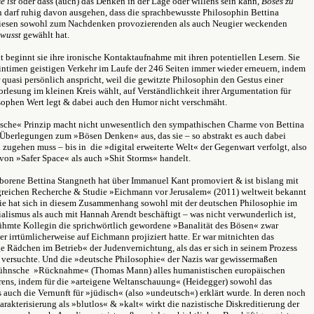
se
ist
oder dass (auch) das Denken in der Lage oder willens sein kann,
Böses zu
n darf ruhig davon ausgehen, dass die sprachbewusste Philosophin Bettina
iesen sowohl zum Nachdenken provozierenden als auch Neugier weckenden
ewusst
gewählt hat.
t beginnt sie ihre ironische Kontaktaufnahme mit ihren potentiellen Lesern. Sie
 intimen geistigen Verkehr im Laufe der 246 Seiten immer wieder erneuern, indem
r quasi persönlich anspricht, weil die gewitzte Philosophin den Gestus einer
rlesung im kleinen Kreis wählt, auf Verständlichkeit ihrer Argumentation für
sophen Wert legt & dabei auch den Humor nicht verschmäht.
ische« Prinzip macht nicht unwesentlich den sympathischen Charme von Bettina
Überlegungen zum »Bösen Denken« aus, das sie – so abstrakt es auch dabei
 zugehen muss – bis in die »digital erweiterte Welt« der Gegenwart verfolgt, also
von »Safer Space« als auch »Shit Storms« handelt.
borene Bettina Stangneth hat über Immanuel Kant promoviert & ist bislang mit
greichen Recherche & Studie »Eichmann vor Jerusalem« (2011) weltweit bekannt
ie hat sich in diesem Zusammenhang sowohl mit der deutschen Philosophie im
alismus als auch mit Hannah Arendt beschäftigt – was nicht verwunderlich ist,
rühmte Kollegin die sprichwörtlich gewordene »Banalität des Bösen« zwar
er irrtümlicherweise auf Eichmann projiziert hatte. Er war mitnichten das
 Rädchen im Betrieb« der Judenvernichtung, als das er sich in seinem Prozess
n versuchte. Und die »deutsche Philosophie« der Nazis war gewissermaßen
ühnsche »Rücknahme« (Thomas Mann) alles humanistischen europäischen
rens, indem für die »arteigene Weltanschauung« (Heidegger) sowohl das
 auch die Vernunft für »jüdisch« (also »undeutsch«) erklärt wurde. In deren noch
rakterisierung als »blutlos« & »kalt« wirkt die nazistische Diskreditierung der