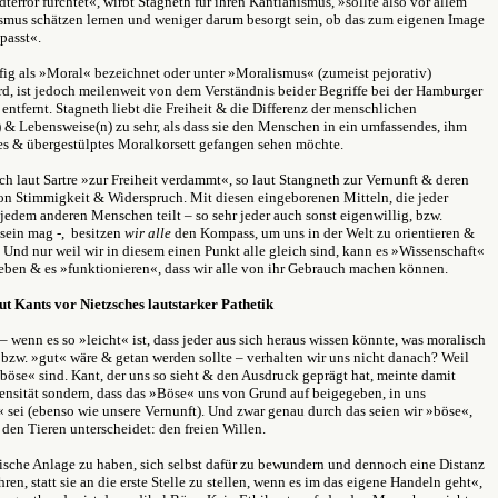
error fürchtet«, wirbt Stagneth für ihren Kantianismus, »sollte also vor allem
smus schätzen lernen und weniger darum besorgt sein, ob das zum eigenen Image
 passt«.
fig als »Moral« bezeichnet oder unter »Moralismus« (zumeist pejorativ)
rd, ist jedoch meilenweit von dem Verständnis beider Begriffe bei der Hamburger
entfernt. Stagneth liebt die Freiheit & die Differenz der menschlichen
 & Lebensweise(n) zu sehr, als dass sie den Menschen in ein umfassendes, ihm
s & übergestülptes Moralkorsett gefangen sehen möchte.
ch laut Sartre »zur Freiheit verdammt«, so laut Stangneth zur Vernunft & deren
on Stimmigkeit & Widerspruch. Mit diesen eingeborenen Mitteln, die jeder
edem anderen Menschen teilt – so sehr jeder auch sonst eigenwillig, bzw.
sein mag -, besitzen
wir alle
den Kompass, um uns in der Welt zu orientieren &
Und nur weil wir in diesem einen Punkt alle gleich sind, kann es »Wissenschaft«
eben & es »funktionieren«, dass wir alle von ihr Gebrauch machen können.
Mut Kants vor Nietzsches lautstarker Pathetik
 wenn es so »leicht« ist, dass jeder aus sich heraus wissen könnte, was moralisch
bzw. »gut« wäre & getan werden sollte – verhalten wir uns nicht danach? Weil
 böse« sind. Kant, der uns so sieht & den Ausdruck geprägt hat, meinte damit
tensität sondern, dass das »Böse« uns von Grund auf beigegeben, in uns
 sei (ebenso wie unsere Vernunft). Und zwar genau durch das seien wir »böse«,
den Tieren unterscheidet: den freien Willen.
ische Anlage zu haben, sich selbst dafür zu bewundern und dennoch eine Distanz
hren, statt sie an die erste Stelle zu stellen, wenn es im das eigene Handeln geht«,