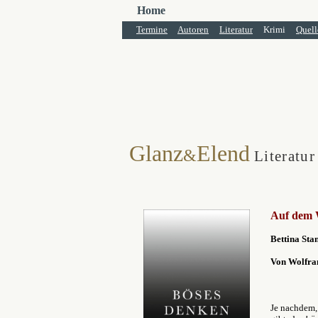
Home
Termine
Autoren
Literatur
Krimi
Quell
Glanz
Elend
&
Literatur
Auf dem W
Bettina Sta
Von Wolfra
Je nachdem,