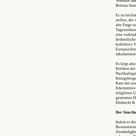
Vernunft imm
Bettina Sta
Es ist höchs
stellen, die
alte Frage 
Tagesordnun
eine verbind
freiheitlich
kollektive V
Europa) durc
säkularisier
Es liegt als
Kritiken der
Nachhaltigs
Königsberge
Kant mit un
Erkenntnisv
religiösen G
gestirnten H
Ehrfurcht & 
Der Sinn fü
Indem er di
Bewusstsein 
Zuständigkei