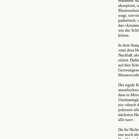
resümiert St
akzeptiert, 
Illusionslos
wagt, wievie
pathetisch, 
das »krumme
wie die Sch
könne.
In dem Stan
»mit dem Ha
Nachlaß, abe
zitiert. Daf
auf den Schu
Gezwungener
Massenverbr
Der rigide K
moralischen
dass es Mens
Unstimmigkei
nie »durch d
jederzeit al
nächsten Hal
alle tun«.
Da ihr Nicht
nur noch al