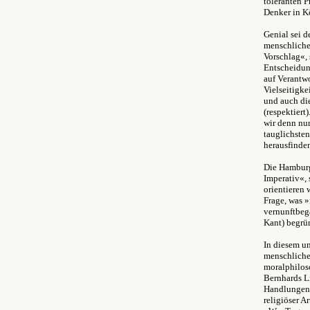
toleranten P
Denker in K
Genial sei d
menschliche
Vorschlag«, 
Entscheidung
auf Verantwo
Vielseitigk
und auch di
(respektiert
wir denn nu
tauglichsten
herausfinde
Die Hamburg
Imperativ«,
orientieren 
Frage, was »
vernunftbeg
Kant) begrü
In diesem u
menschliche
moralphilos
Bernhards L
Handlungen 
religiöser A