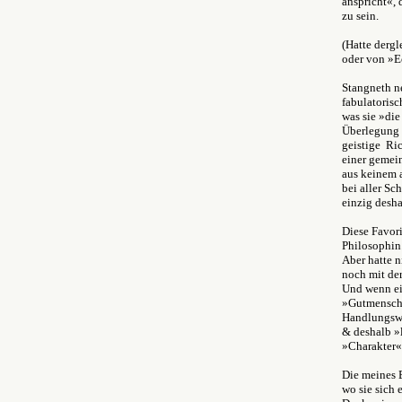
anspricht«,
zu sein.
(Hatte dergl
oder von »E
Stangneth ne
fabulatorisc
was sie »die
Überlegung v
geistige Ric
einer gemein
aus keinem a
bei aller Sc
einzig desha
Diese Favori
Philosophin
Aber hatte n
noch mit der
Und wenn ei
»Gutmensche
Handlungswei
& deshalb »
»Charakter«,
Die meines E
wo sie sich 