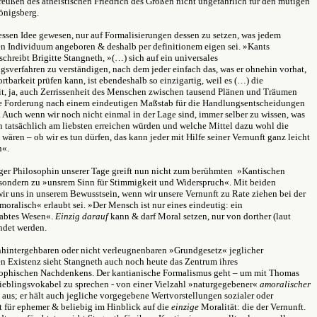
reußen des atheistischen Friedrich des Großen nicht ungefährlich für den mutigen
önigsberg.
essen Idee gewesen, nur auf Formalisierungen dessen zu setzen, was jedem
n Individuum angeboren & deshalb per definitionem eigen sei. »Kants
schreibt Brigitte Stangneth, »(…) sich auf ein universales
sverfahren zu verständigen, nach dem jeder einfach das, was er ohnehin vorhat,
rtbarkeit prüfen kann, ist ebendeshalb so einzigartig, weil es (…) die
eit, ja, auch Zerrissenheit des Menschen zwischen tausend Plänen und Träumen
e Forderung nach einem eindeutigen Maßstab für die Handlungsentscheidungen
). Auch wenn wir noch nicht einmal in der Lage sind, immer selber zu wissen, was
n tatsächlich am liebsten erreichen würden und welche Mittel dazu wohl die
 wären – ob wir es tun dürfen, das kann jeder mit Hilfe seiner Vernunft ganz leicht
n«.
er Philosophin unserer Tage greift nun nicht zum berühmten »Kantischen
 sondern zu »unsrem Sinn für Stimmigkeit und Widerspruch«. Mit beiden
wir uns in unserem Bewusstsein, wenn wir unsere Vernunft zu Rate ziehen bei der
moralisch« erlaubt sei. »Der Mensch ist nur eines eindeutig: ein
abtes Wesen«.
Einzig darauf
kann & darf Moral setzen, nur von dorther (laut
ndet werden.
nhintergehbaren oder nicht verleugnenbaren »Grundgesetz« jeglicher
n Existenz sieht Stangneth auch noch heute das Zentrum ihres
ophischen Nachdenkens. Der kantianische Formalismus geht – um mit Thomas
ieblingsvokabel zu sprechen - von einer Vielzahl »naturgegebener«
amoralischer
aus; er hält auch jegliche vorgegebene Wertvorstellungen sozialer oder
rt für ephemer & beliebig im Hinblick auf die
einzige
Moralität: die der Vernunft.