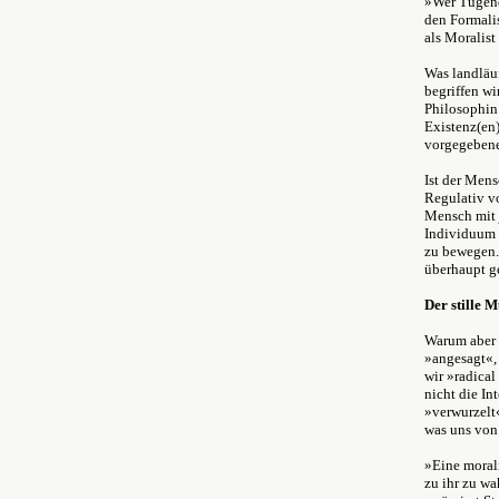
»Wer Tugendt
den Formali
als Moralist
Was landläu
begriffen wi
Philosophin 
Existenz(en)
vorgegebene
Ist der Mens
Regulativ v
Mensch mit j
Individuum 
zu bewegen. 
überhaupt g
Der stille 
Warum aber –
»angesagt«, 
wir »radical
nicht die In
»verwurzelt«
was uns von 
»
Eine moral
zu ihr zu wa