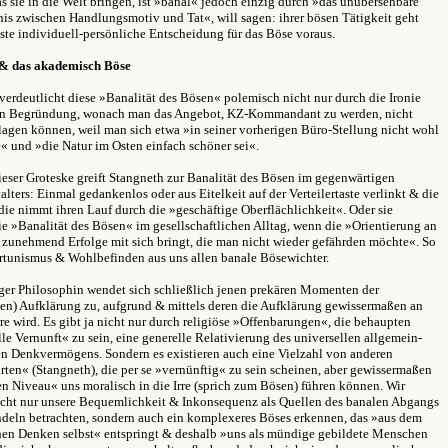
s sie in die Welt bringen, ist »banal« jedoch einzig durch »das unübersehbare
nis zwischen Handlungsmotiv und Tat«, will sagen: ihrer bösen Tätigkeit geht
te individuell-persönliche Entscheidung für das Böse voraus.
 & das akademisch Böse
verdeutlicht diese »Banalität des Bösen« polemisch nicht nur durch die Ironie
ven Begründung, wonach man das Angebot, KZ-Kommandant zu werden, nicht
lagen können, weil man sich etwa »in seiner vorherigen Büro-Stellung nicht wohl
« und »die Natur im Osten einfach schöner sei«.
eser Groteske greift Stangneth zur Banalität des Bösen im gegenwärtigen
talters: Einmal gedankenlos oder aus Eitelkeit auf der Verteilertaste verlinkt & die
die nimmt ihren Lauf durch die »geschäftige Oberflächlichkeit«. Oder sie
die »Banalität des Bösen« im gesellschaftlichen Alltag, wenn die »Orientierung an
 zunehmend Erfolge mit sich bringt, die man nicht wieder gefährden möchte«. So
tunismus & Wohlbefinden aus uns allen banale Bösewichter.
er Philosophin wendet sich schließlich jenen prekären Momenten der
hen) Aufklärung zu, aufgrund & mittels deren die Aufklärung gewissermaßen an
irre wird. Es gibt ja nicht nur durch religiöse »Offenbarungen«, die behaupten
lle Vernunft« zu sein, eine generelle Relativierung des universellen allgemein-
n Denkvermögens. Sondern es existieren auch eine Vielzahl von anderen
ten« (Stangneth), die per se »vernünftig« zu sein scheinen, aber gewissermaßen
n Niveau« uns moralisch in die Irre (sprich zum Bösen) führen können. Wir
icht nur unsere Bequemlichkeit & Inkonsequenz als Quellen des banalen Abgangs
ndeln betrachten, sondern auch ein komplexeres Böses erkennen, das »aus dem
hen Denken selbst« entspringt & deshalb »uns als mündige gebildete Menschen