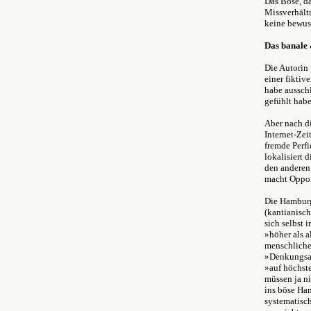
Das Böse, da
Missverhält
keine bewuss
Das banale
Die Autorin 
einer fikti
habe aussch
gefühlt habe
Aber nach di
Internet-Zei
fremde Perfi
lokalisiert 
den anderen
macht Oppor
Die Hamburg
(kantianisc
sich selbst 
»höher als a
menschliche
»Denkungsar
»auf höchste
müssen ja n
ins böse Ha
systematisc