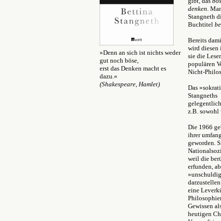
gibt, das
bö
denken
. Ma
Stangneth d
Buchtitel
b
Bereits dami
wird diesen
»Denn an sich ist nichts weder
sie die Lese
gut noch böse,
populären Vo
erst das Denken macht es
Nicht-Philo
dazu.«
(Shakespeare, Hamlet)
Das »sokrat
Stangneths 
gelegentlich
z.B. sowohl 
Die 1966 ge
ihrer umfan
geworden. S
Nationalsozi
weil die be
erfunden, ab
»unschuldige
darzustelle
eine Leverk
Philosophie
Gewissen als
heutigen Cha