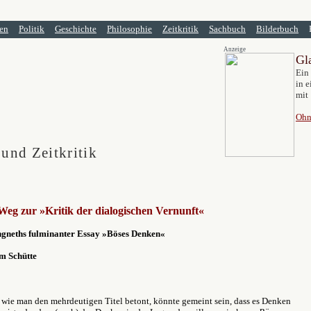
en
Politik
Geschichte
Philosophie
Zeitkritik
Sachbuch
Bilderbuch
Anzeige
Gl
Ein
in e
mit 
Ohn
 und Zeitkritik
eg zur »Kritik der dialogischen Vernunft«
ngneths fulminanter Essay »Böses Denken«
m Schütte
 wie man den mehrdeutigen Titel betont, könnte gemeint sein, dass es Denken