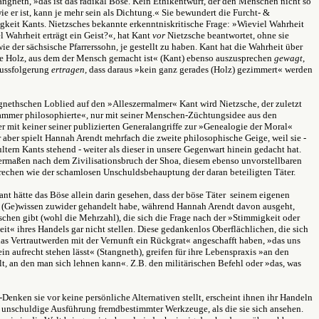
angneth, »das ist das radikal Böse. Kein Ethikentwurf, der den Menschen nicht so
wie er ist, kann je mehr sein als Dichtung.« Sie bewundert die Furcht- &
igkeit Kants. Nietzsches bekannte erkenntniskritische Frage: »Wieviel Wahrheit
l Wahrheit erträgt ein Geist?«, hat Kant
vor
Nietzsche beantwortet, ohne sie
wie der sächsische Pfarrerssohn, je gestellt zu haben. Kant hat die Wahrheit über
 Holz, aus dem der Mensch gemacht ist« (Kant) ebenso auszusprechen
gewagt
,
lussfolgerung
ertragen,
dass daraus »kein ganz gerades (Holz) gezimmert« werden
gnethschen Loblied auf den »Alleszermalmer« Kant wird Nietzsche, der zuletzt
mmer philosophierte«, nur mit seiner Menschen-Züchtungsidee aus den
r mit keiner seiner publizierten Generalangriffe zur »Genealogie der Moral«
ür aber spielt Hannah Arendt mehrfach die zweite philosophische Geige, weil sie -
ltern Kants stehend - weiter als dieser in unsere Gegenwart hinein gedacht hat.
maßen nach dem Zivilisationsbruch der Shoa, diesem ebenso unvorstellbaren
echen wie der schamlosen Unschuldsbehauptung der daran beteiligten Täter.
ant hätte das Böse allein darin gesehen, dass der böse Täter seinem eigenen
 (Ge)wissen zuwider gehandelt habe, während Hannah Arendt davon ausgeht,
chen gibt (wohl die Mehrzahl), die sich die Frage nach der »Stimmigkeit oder
t« ihres Handels gar nicht stellen. Diese gedankenlos Oberflächlichen, die sich
as Vertrautwerden mit der Vernunft ein Rückgrat« angeschafft haben, »das uns
lein aufrecht stehen lässt« (Stangneth), greifen für ihre Lebenspraxis »an den
t, an den man sich lehnen kann«. Z.B. den militärischen Befehl oder »das, was
-Denken sie vor keine persönliche Alternativen stellt, erscheint ihnen ihr Handeln
s unschuldige Ausführung fremdbestimmter Werkzeuge, als die sie sich ansehen.