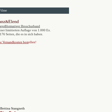
Filme
anz
Elend
&
großformatiger Broschurband
iner limitierten Auflage von 1.000 Ex.
176 Seiten, die es in sich haben.
e Versandkosten best
ellen!
Bettina Stangneth