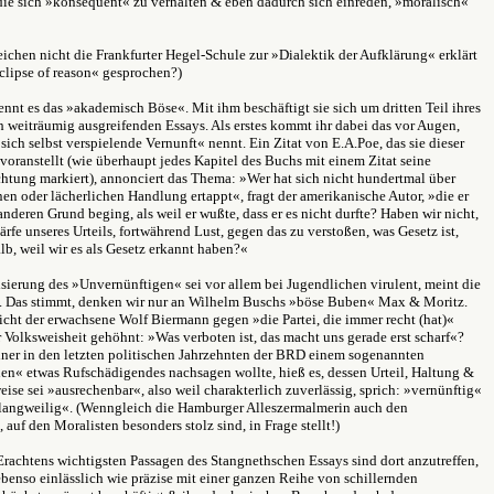
 die sich »konsequent« zu verhalten & eben dadurch sich einreden, »moralisch«
eichen nicht die Frankfurter Hegel-Schule zur »Dialektik der Aufklärung« erklärt
clipse of reason« gesprochen?)
nnt es das »akademisch Böse«. Mit ihm beschäftigt sie sich um dritten Teil ihres
h weiträumig ausgreifenden Essays. Als erstes kommt ihr dabei das vor Augen,
 sich selbst verspielende Vernunft« nennt. Ein Zitat von E.A.Poe, das sie dieser
oranstellt (wie überhaupt jedes Kapitel des Buchs mit einem Zitat seine
htung markiert), annonciert das Thema: »Wer hat sich nicht hundertmal über
en oder lächerlichen Handlung ertappt«, fragt der amerikanische Autor, »die er
nderen Grund beging, als weil er wußte, dass er es nicht durfte? Haben wir nicht,
härfe unseres Urteils, fortwährend Lust, gegen das zu verstoßen, was Gesetz ist,
lb, weil wir es als Gesetz erkannt haben?«
sierung des »Unvernünftigen« sei vor allem bei Jugendlichen virulent, meint die
. Das stimmt, denken wir nur an Wilhelm Buschs »böse Buben« Max & Moritz.
icht der erwachsene Wolf Biermann gegen »die Partei, die immer recht (hat)«
 Volksweisheit gehöhnt: »Was verboten ist, das macht uns gerade erst scharf«?
ner in den letzten politischen Jahrzehnten der BRD einem sogenannten
n« etwas Rufschädigendes nachsagen wollte, hieß es, dessen Urteil, Haltung &
se sei »ausrechenbar«, also weil charakterlich zuverlässig, sprich: »vernünftig«
langweilig«. (Wenngleich die Hamburger Alleszermalmerin auch den
 auf den Moralisten besonders stolz sind, in Frage stellt!)
rachtens wichtigsten Passagen des Stangnethschen Essays sind dort anzutreffen,
ebenso einlässlich wie präzise mit einer ganzen Reihe von schillernden