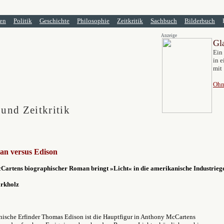
en
Politik
Geschichte
Philosophie
Zeitkritik
Sachbuch
Bilderbuch
Anzeige
Gl
Ein
in e
mit 
Ohn
 und Zeitkritik
an versus Edison
artens biographischer Roman bringt »Licht« in die amerikanische Industrieg
irkholz
nische Erfinder Thomas Edison ist die Hauptfigur in Anthony McCartens