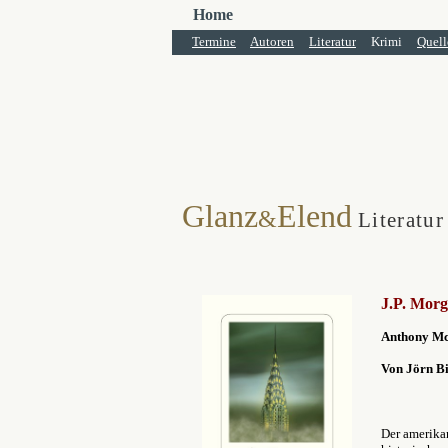
Home
Termine
Autoren
Literatur
Krimi
Quell
Glanz
Elend
&
Literatur
J.P. Morg
Anthony McC
Von Jörn B
Der amerika