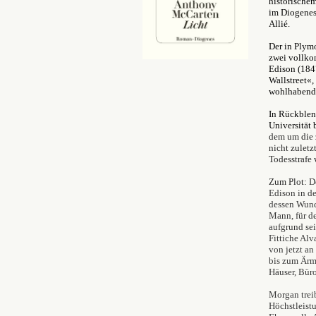
historische
im Diogenes
Allié.
Der in Plym
zwei vollko
Edison (184
Wallstreet«,
wohlhabends
In Rückblen
Universität 
dem um die 
nicht zuletz
Todesstrafe 
Zum Plot:
D
Edison in de
dessen Wunde
Mann, für de
aufgrund se
Fittiche Al
von jetzt a
bis zum Ärm
Häuser, Büro
Morgan trei
Höchstleistu