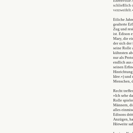
Ehrenvolle
schließlich 
verzweifelt.
Etliche Jahr
gealterte E
Zug und res
ist. Edison 
Mary, die e
der sich der
seine Rolle 
kühnsten abe
nur als Prot
endlich aus
seinen Erfi
Hinrichtung 
Idee.«) und 
Menschen, di
Recht treffe
»Ich sehe da
Rolle spiele
Männern, die
alles einmis
Edisons drit
Anzügen, hat
Hörweite sa