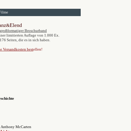
Filme
anz
Elend
&
großformatiger Broschurband
iner limitierten Auflage von 1.000 Ex.
176 Seiten, die es in sich haben.
e Versandkosten best
ellen!
eschichte
Anthony McCarten