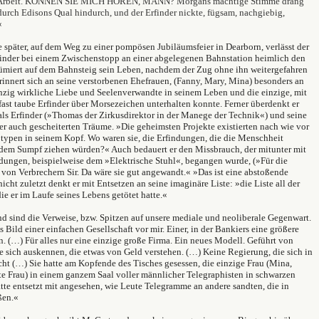
 Arbeit. KÖNNEN SIE MICH HÖREN, MANN? Morgans mächtige Stimme drang
durch Edisons Qual hindurch, und der Erfinder nickte, fügsam, nachgiebig,
«
e später, auf dem Weg zu einer pompösen Jubiläumsfeier in Dearborn, verlässt der
rfinder bei einem Zwischenstopp an einer abgelegenen Bahnstation heimlich den
ümiert auf dem Bahnsteig sein Leben, nachdem der Zug ohne ihn weitergefahren
erinnert sich an seine verstorbenen Ehefrauen, (Fanny, Mary, Mina) besonders an
inzig wirkliche Liebe und Seelenverwandte in seinem Leben und die einzige, mit
 fast taube Erfinder über Morsezeichen unterhalten konnte. Ferner überdenkt er
als Erfinder (»Thomas der Zirkusdirektor in der Manege der Technik«) und seine
r auch gescheiterten Träume. »Die geheimsten Projekte existierten nach wie vor
otypen in seinem Kopf. Wo waren sie, die Erfindungen, die die Menschheit
 dem Sumpf ziehen würden?« Auch bedauert er den Missbrauch, der mitunter mit
ndungen, beispielweise dem »Elektrische Stuhl«, begangen wurde, (»Für die
von Verbrechern Sir. Da wäre sie gut angewandt.« »Das ist eine abstoßende
nicht zuletzt denkt er mit Entsetzen an seine imaginäre Liste: »die Liste all der
e er im Laufe seines Lebens getötet hatte.«
nd sind die Verweise, bzw. Spitzen auf unsere mediale und neoliberale Gegenwart.
s Bild einer einfachen Gesellschaft vor mir. Einer, in der Bankiers eine größere
n. (…) Für alles nur eine einzige große Firma. Ein neues Modell. Geführt von
 sich auskennen, die etwas von Geld verstehen. (…) Keine Regierung, die sich in
cht (…) Sie hatte am Kopfende des Tisches gesessen, die einzige Frau (Mina,
te Frau) in einem ganzem Saal voller männlicher Telegraphisten in schwarzen
te entsetzt mit angesehen, wie Leute Telegramme an andere sandten, die in
ßen.«