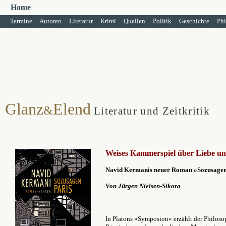
Home
Termine
Autoren
Literatur
Krimi
Quellen
Politik
Geschichte
Phi
Glanz
Elend
&
Literatur und Zeitkritik
Weises Kammerspiel über Liebe un
Navid Kermanis
neuer Roman »Sozusagen
Von Jürgen Nielsen-Sikora
In Platons »Symposion« erzählt der Philosop