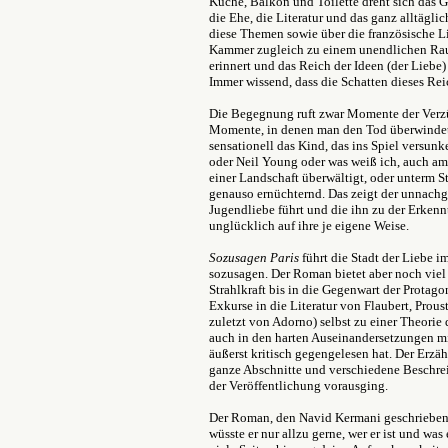
Küche, Balkon und Toilette dreht sich das G
die Ehe, die Literatur und das ganz alltägli
diese Themen sowie über die französische Li
Kammer zugleich zu einem unendlichen Rau
erinnert und das Reich der Ideen (der Liebe
Immer wissend, dass die Schatten dieses Reich
Die Begegnung ruft zwar Momente der Verzü
Momente, in denen man den Tod überwindet
sensationell das Kind, das ins Spiel versunk
oder Neil Young oder was weiß ich, auch am
einer Landschaft überwältigt, oder unterm S
genauso ernüchternd. Das zeigt der unnachgi
Jugendliebe führt und die ihn zu der Erkenn
unglücklich auf ihre je eigene Weise.
Sozusagen Paris
führt die Stadt der Liebe im 
sozusagen. Der Roman bietet aber noch viel 
Strahlkraft bis in die Gegenwart der Protago
Exkurse in die Literatur von Flaubert, Prous
zuletzt von Adorno) selbst zu einer Theorie
auch in den harten Auseinandersetzungen mi
äußerst kritisch gegengelesen hat. Der Erzäh
ganze Abschnitte und verschiedene Beschrei
der Veröffentlichung vorausging.
Der Roman, den Navid Kermani geschrieben h
wüsste er nur allzu gerne, wer er ist und wa