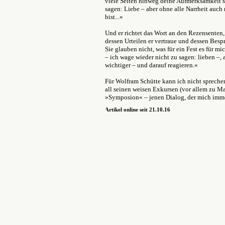
viele Seiten hinweg deine Aufmerksamkeit sc
sagen: Liebe – aber ohne alle Narrheit auch 
bist...«
Und er richtet das Wort an den Rezensenten
dessen Urteilen er vertraue und dessen Bes
Sie glauben nicht, was für ein Fest es für m
– ich wage wieder nicht zu sagen: lieben –, 
wichtiger – und darauf reagieren.«
Für Wolfram Schütte kann ich nicht sprechen
all seinen weisen Exkursen (vor allem zu 
»Symposion« – jenen Dialog, der mich imme
Artikel online seit 21.10.16