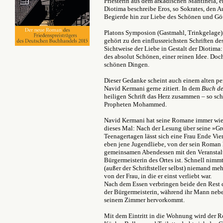
Priesterin aus dem arkadischen Mantineia, er
Diotima beschreibe Eros, so Sokrates, den A
Begierde hin zur Liebe des Schönen und Göt
Platons Symposion (Gastmahl, Trinkgelage) i
gehört zu den einflussreichsten Schriften de
Sichtweise der Liebe in Gestalt der Diotima
des absolut Schönen, einer reinen Idee. Doch
schönen Dingen.
Dieser Gedanke scheint auch einem alten pe
Navid Kermani gerne zitiert. In dem
Buch de
heiligen Schrift das Herz zusammen – so sch
Propheten Mohammed.
Navid Kermani hat seine Romane immer wied
dieses Mal: Nach der Lesung über seine »G
Teenagertagen lässt sich eine Frau Ende Vier
eben jene Jugendliebe, von der sein Roman 
gemeinsamen Abendessen mit den Veranstalter
Bürgermeisterin des Ortes ist. Schnell nimm
(außer der Schriftsteller selbst) niemand meh
von der Frau, in die er einst verliebt war.
Nach dem Essen verbringen beide den Rest 
der Bürgermeisterin, während ihr Mann nebe
seinem Zimmer hervorkommt.
Mit dem Eintritt in die Wohnung wird de