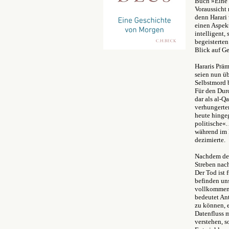
Buch »Eine k
Voraussicht
denn Harari 
einen Aspekt
intelligent,
begeisterten
Blick auf Ge
Hararis Präm
seien nun ü
Selbstmord 
Für den Dur
dar als al-Q
verhungerte
heute hingeg
politische«
während im 
dezimierte.
Nachdem der
Streben nac
Der Tod ist 
befinden un
vollkommene
bedeutet An
zu können, e
Datenfluss m
verstehen, s