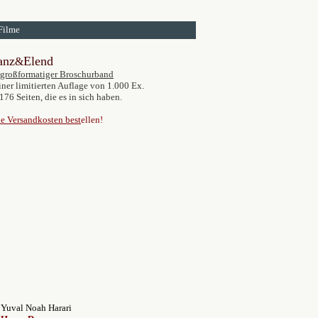
Filme
anz
Elend
&
großformatiger Broschurband
iner limitierten Auflage von 1.000 Ex.
176 Seiten, die es in sich haben.
e Versandkosten best
ellen!
Yuval Noah Harari