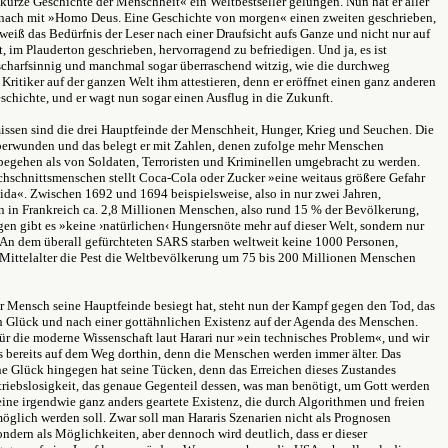
urze Geschichte der Menschheit« ein Weltbestseller gelungen. Nun hat er aller
 nach mit »Homo Deus. Eine Geschichte von morgen« einen zweiten geschrieben,
weiß das Bedürfnis der Leser nach einer Draufsicht aufs Ganze und nicht nur auf
, im Plauderton geschrieben, hervorragend zu befriedigen. Und ja, es ist
 scharfsinnig und manchmal sogar überraschend witzig, wie die durchweg
 Kritiker auf der ganzen Welt ihm attestieren, denn er eröffnet einen ganz anderen
schichte, und er wagt nun sogar einen Ausflug in die Zukunft.
issen sind die drei Hauptfeinde der Menschheit, Hunger, Krieg und Seuchen. Die
berwunden und das belegt er mit Zahlen, denen zufolge mehr Menschen
begehen als von Soldaten, Terroristen und Kriminellen umgebracht zu werden.
chschnittsmenschen stellt Coca-Cola oder Zucker »eine weitaus größere Gefahr
aida«. Zwischen 1692 und 1694 beispielsweise, also in nur zwei Jahren,
n in Frankreich ca. 2,8 Millionen Menschen, also rund 15 % der Bevölkerung,
en gibt es »keine ›natürlichen‹ Hungersnöte mehr auf dieser Welt, sondern nur
. An dem überall gefürchteten SARS starben weltweit keine 1000 Personen,
Mittelalter die Pest die Weltbevölkerung um 75 bis 200 Millionen Menschen
 Mensch seine Hauptfeinde besiegt hat, steht nun der Kampf gegen den Tod, das
h Glück und nach einer gottähnlichen Existenz auf der Agenda des Menschen.
für die moderne Wissenschaft laut Harari nur »ein technisches Problem«, und wir
s bereits auf dem Weg dorthin, denn die Menschen werden immer älter. Das
 Glück hingegen hat seine Tücken, denn das Erreichen dieses Zustandes
triebslosigkeit, das genaue Gegenteil dessen, was man benötigt, um Gott werden
ine irgendwie ganz anders geartete Existenz, die durch Algorithmen und freien
öglich werden soll. Zwar soll man Hararis Szenarien nicht als Prognosen
ondern als Möglichkeiten, aber dennoch wird deutlich, dass er dieser