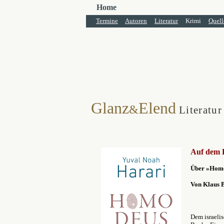
Home
Termine
Autoren
Literatur
Krimi
Quell
Glanz
Elend
&
Literatur
Auf dem 
Über »Homo
Von Klaus 
Dem israelis