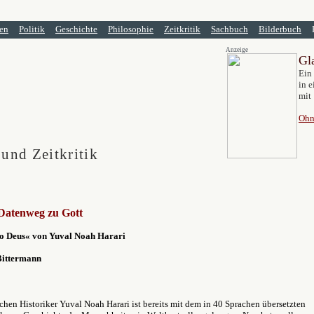
en
Politik
Geschichte
Philosophie
Zeitkritik
Sachbuch
Bilderbuch
Anzeige
Gl
Ein
in e
mit 
Ohn
 und Zeitkritik
Datenweg zu Gott
 Deus« von Yuval Noah Harari
Bittermann
chen Historiker Yuval Noah Harari ist bereits mit dem in 40 Sprachen übersetzten