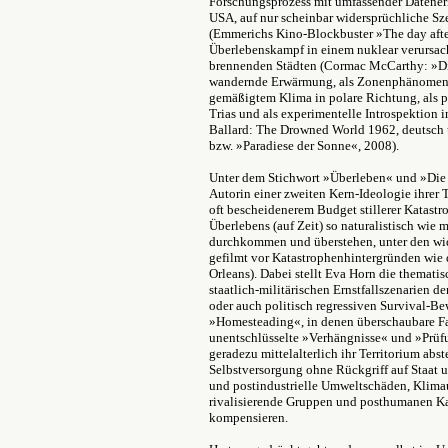
Forschungsprozess mit umfassender Datener
USA, auf nur scheinbar widersprüchliche Sz
(Emmerichs Kino-Blockbuster »The day after
Überlebenskampf in einem nuklear verursac
brennenden Städten (Cormac McCarthy: »Die
wandernde Erwärmung, als Zonenphänomen z
gemäßigtem Klima in polare Richtung, als p
Trias und als experimentelle Introspektion in
Ballard: The Drowned World 1962, deutsch ü
bzw. »Paradiese der Sonne«, 2008).
Unter dem Stichwort »Überleben« und »Die B
Autorin einer zweiten Kern-Ideologie ihrer
oft bescheidenerem Budget stillerer Katastr
Überlebens (auf Zeit) so naturalistisch wie
durchkommen und überstehen, unter den wi
gefilmt vor Katastrophenhintergründen wi
Orleans). Dabei stellt Eva Horn die themati
staatlich-militärischen Ernstfallszenarien d
oder auch politisch regressiven Survival-
»Homesteading«, in denen überschaubare F
unentschlüsselte »Verhängnisse« und »Prü
geradezu mittelalterlich ihr Territorium ab
Selbstversorgung ohne Rückgriff auf Staat
und postindustrielle Umweltschäden, Klim
rivalisierende Gruppen und posthumanen Ka
kompensieren.