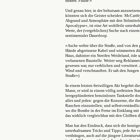
strafen.
Pause.
«
Und genau hier, in der behutsam anzusetze
könnten sich die Geister scheiden: McCarth
Abgrund und Atmosphäre mit den Stilmittel
Apocalypse«, ist eine Art wohlfeile unterha
Werte, der (vergeblichen) Suche nach einem 
sentimentaler Dauerloop.
»Asche wehte über die Straße, und von den
Hände abgerissene Kabel und wimmerten dün
Haus, dahinter ein Streifen Weideland, öde u
verlassenen Baustelle. Weiter weg Reklameta
gewesen war, nur verblichen und verwittert.
Wind und verschnauften. Er sah den Jungen a
Straße«)
In einem letzten freiwilligen Akt begehrt d
Mann, er wird in einem völlig zerfetzten St
leergeplünderten benzinlosen Tankstelle do
alles und jeden: gegen die Konzerne, die ihn
Rauchen einzustellen; und selbstverständli
wo die Bombe in der Ferne im Einklang mit G
das wirklich vergleichbar mit den Chiffren de
Man hat den Eindruck, dass sich die heutige
unterhaltsamen Tricks und Tipps, jede Art 
verdrängen, auch auf die jüngere Literaturw