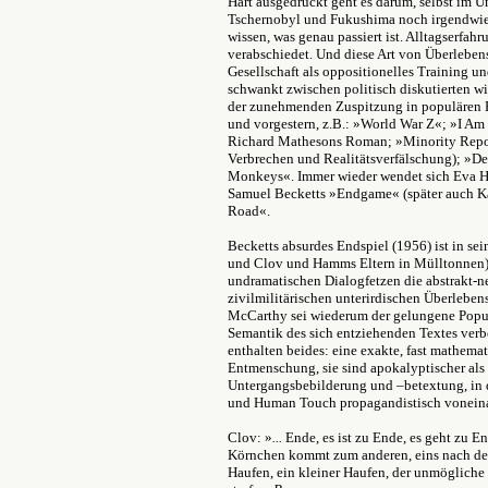
Hart ausgedrückt geht es darum, selbst im 
Tschernobyl und Fukushima noch irgendwie 
wissen, was genau passiert ist. Alltagserfa
verabschiedet. Und diese Art von Überlebenss
Gesellschaft als oppositionelles Training u
schwankt zwischen politisch diskutierten w
der zunehmenden Zuspitzung in populären F
und vorgestern, z.B.: »World War Z«; »I 
Richard Mathesons Roman; »Minority Report
Verbrechen und Realitätsverfälschung); »
Monkeys«. Immer wieder wendet sich Eva H
Samuel Becketts »Endgame« (später auch 
Road«.
Becketts absurdes Endspiel (1956) ist in 
und Clov und Hamms Eltern in Mülltonnen)
undramatischen Dialogfetzen die abstrakt-ne
zivilmilitärischen unterirdischen Überlebenst
McCarthy sei wiederum der gelungene Popular
Semantik des sich entziehenden Textes verbo
enthalten beides: eine exakte, fast mathema
Entmenschung, sie sind apokalyptischer als
Untergangsbebilderung und –betextung, in 
und Human Touch propagandistisch voneina
Clov: »
...
Ende, es ist zu Ende, es geht zu En
Körnchen kommt zum anderen, eins nach dem 
Haufen, ein kleiner Haufen, der unmögliche