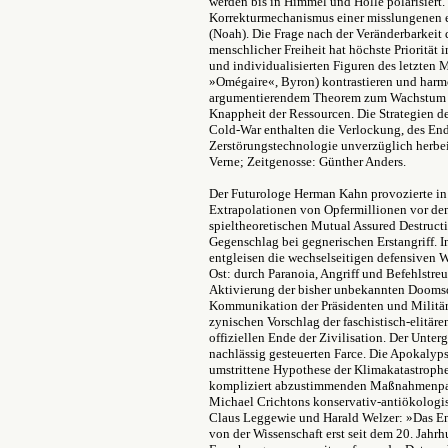
werden bis in Himmel und Hölle polarisiert. D
Korrekturmechanismus einer misslungenen 
(Noah). Die Frage nach der Veränderbarkeit 
menschlicher Freiheit hat höchste Priorität 
und individualisierten Figuren des letzten 
»Omégaire«, Byron) kontrastieren und harmo
argumentierendem Theorem zum Wachstum d
Knappheit der Ressourcen. Die Strategien 
Cold-War enthalten die Verlockung, des En
Zerstörungstechnologie unverzüglich herbei
Verne; Zeitgenosse: Günther Anders.
Der Futurologe Herman Kahn provozierte in
Extrapolationen von Opfermillionen vor de
spieltheoretischen Mutual Assured Destruct
Gegenschlag bei gegnerischen Erstangriff. 
entgleisen die wechselseitigen defensiven
Ost: durch Paranoia, Angriff und Befehlstre
Aktivierung der bisher unbekannten Dooms
Kommunikation der Präsidenten und Militärs
zynischen Vorschlag der faschistisch-elitä
offiziellen Ende der Zivilisation. Der Unter
nachlässig gesteuerten Farce. Die Apokalypse
umstrittene Hypothese der Klimakatastroph
kompliziert abzustimmenden Maßnahmenpak
Michael Crichtons konservativ-antiökologis
Claus Leggewie und Harald Welzer: »Das End
von der Wissenschaft erst seit dem 20. Jahr