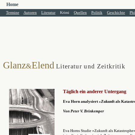
Home
Termine
Autoren
Literatur
Krimi
Quellen
Politik
Geschichte
Phi
Glanz
Elend
&
Literatur und Zeitkritik
Täglich ein anderer Untergang
Eva Horn analysiert »Zukunft als Katast
Von Peter V. Brinkemper
Eva Horns Studie »Zukunft als Katastrophe«