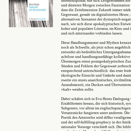
interdisziplinär, wie sich Zeitgenommen die
und düsteren Morgen zwischen Faszination u
dass die Zeitdimension Zukunft immer stärk
Gegenwart, gerade im digitalisierten Heut
alternativen Szenarien der dystopisch-nega
nach, wie sich diese apokalyptischen Entwü
hoher und populärer Literatur, im Kino und 
und sich miteinander verbinden lassen.
Diese Handlungsmuster und Mythen kennzeic
noch als Schwelle, als jetzt schon angeblich
entweder als bedrohliches Untergangsdrama 
achtlose und handlungsunfähige kollektive
Übermorgen einen postapokalyptischen Zusta
Sünden und Fehlern der Gegenwart zerbroche
entsprechend unterschiedlich: das erste for
ökologische Einsicht und Umkehr und damit
zweite ein stures anarchistisches, zivilmili
Ausnahmezeit, ein Ducken und Überwintern,
»kalt« werden sollte.
Dabei schälen sich in Eva Horns Darlegung
Erzählformen heraus, die sich historisch, sy
Subgenres, vor allem im englischsprachigen
Versatzstücke fungieren unter anderem: Die
Poetik des Aristoteles wird diffus verallgem
und der self-fulfilling-prophecy in der Ant
rationaler Vorsorge verschärft sich. Die bib