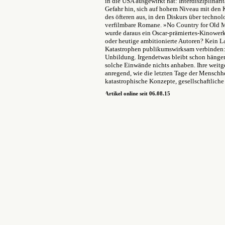
in die USA ausgewirkt hat: Interdisziplinarit
Gefahr hin, sich auf hohem Niveau mit den 
des öfteren aus, in den Diskurs über techno
verfilmbare Romane. »No Country for Old M
wurde daraus ein Oscar-prämiertes-Kinowerk
oder heutige ambitionierte Autoren? Kein L
Katastrophen publikumswirksam verbinden: 
Unbildung. Irgendetwas bleibt schon hängen
solche Einwände nichts anhaben. Ihre weit
anregend, wie die letzten Tage der Menschheit
katastrophische Konzepte, gesellschaftliche
Artikel online seit 06.08.15