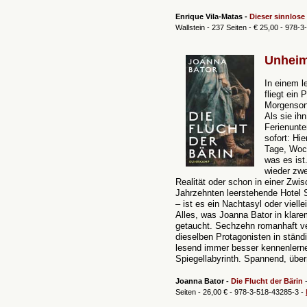
Enrique Vila-Matas -
Dieser sinnlose
Wallstein - 237 Seiten -
€ 25,00
- 978-3
Unheim
In einem l
fliegt ein 
Morgenson
Als sie ihn
Ferienunte
sofort: Hi
Tage, Woch
was es ist
wieder zwe
Realität oder schon in einer Zwis
Jahrzehnten leerstehende Hotel 
– ist es ein Nachtasyl oder viell
Alles, was Joanna Bator in klarem
getaucht. Sechzehn romanhaft ve
dieselben Protagonisten in ständ
lesend immer besser kennenlernen
Spiegellabyrinth.
Spannend, überr
Joanna Bator -
Die Flucht der Bärin
-
Seiten - 26,00 € - 978-3-518-43285-3 -