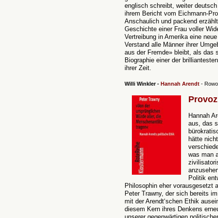
englisch schreibt, weiter deutsch
ihrem Bericht vom Eichmann-Proz
Anschaulich und packend erzählt
Geschichte einer Frau voller Wid
Vertreibung in Amerika eine neue
Verstand alle Männer ihrer Umge
aus der Fremde» bleibt, als das s
Biographie einer der brillianteste
ihrer Zeit.
Willi Winkler -
Hannah Arendt
- Rowoh
P
rovoz
Hannah Ar
aus, das 
bürokratis
hätte nich
verschiede
was man al
zivilisato
anzusehen 
Politik en
Philosophin eher vorausgesetzt
Peter Trawny, der sich bereits i
mit der Arendt‘schen Ethik ausei
diesem Kern ihres Denkens erne
unserer gegenwärtigen politische