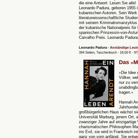
die eine Antwort: Lesen Sie alle!
Leonardo Padura, geboren 1955 i
kubanischen Autoren. Sein Werk
literaturwissenschaftliche Studi
mit seinem Kriminalromanzyklu
der kubanische Nationalpreis für 
spanischen Prinzessin-von-Asturi
Carvalho Preis. Leonardo Padura
Leonardo Padura -
Anständige Leut
394 Seiten, Taschenbuch - 18,00 € - 9
Das
»
M
»
Die Idee 
Völker, we
nur zu ver
unabdingba
tragen.
«
Hannah Are
Jahrhunder
großbürgerlichen Haus wächst sie
Universität Marburg, jenem Ort, a
zwanziger Jahre auf einzigartige 
charismatischen Philosophen Mart
ins Exil, sie wird in Frankreich 
ganz von vorn anfängt. Sie entwic