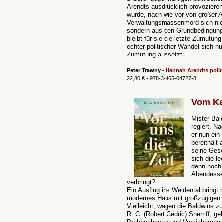
Arendts ausdrücklich provozier
wurde, nach wie vor von großer Ak
Verwaltungsmassenmord sich nich
sondern aus den Grundbedingunge
bleibt für sie die letzte Zumutun
echter politischer Wandel sich n
Zumutung aussetzt.
Peter Trawny -
Hannah Arendts polit
22,80 € - 978-3-465-04727-8
Vom Ka
Mister Bal
regiert. N
er nun ein
bereithält
seine Gese
sich die l
denn noch,
Abendesse
verbringt?
Ein Ausflug ins Weldental bringt 
modernes Haus mit großzügigen Fe
Vielleicht, wagen die Baldwins zu
R. C. (Robert Cedric) Sherriff, ge
Drehbuchautor und Versicherung