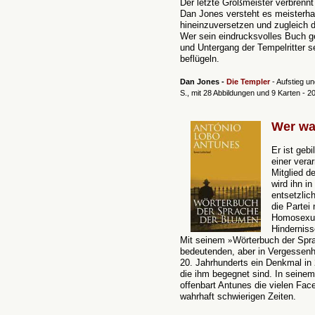
Der letzte Großmeister verbrenn
Dan Jones versteht es meisterhaf
hineinzuversetzen und zugleich d
Wer sein eindrucksvolles Buch ge
und Untergang der Tempelritter se
beflügeln.
Dan Jones -
Die Templer
- Aufstieg u
S., mit 28 Abbildungen und 9 Karten - 
Wer wa
Er ist geb
einer vera
Mitglied d
wird ihn in
entsetzlic
die Partei
Homosexual
Hindernis
Mit seinem
»
Wörterbuch der Spr
bedeutenden, aber in Vergessenhe
20. Jahrhunderts ein Denkmal in 
die ihm begegnet sind. In sein
offenbart Antunes die vielen Fa
wahrhaft schwierigen Zeiten.