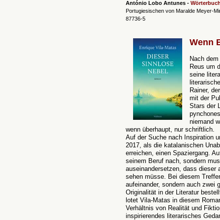
António Lobo Antunes -
Wörterbuch
Portugiesischen von Maralde Meyer-Min
87736-5
Wenn B
Nach dem 
Reus um d
seine liter
literarisch
Rainer, de
mit der Pu
Stars der 
pynchonesk
niemand we
wenn überhaupt, nur schriftlich.
Auf der Suche nach Inspiration
2017, als die katalanischen Una
erreichen, einen Spaziergang. Au
seinem Beruf nach, sondern muss
auseinandersetzen, dass dieser 
sehen müsse. Bei diesem Treffen 
aufeinander, sondern auch zwei 
Originalität in der Literatur beste
lotet Vila-Matas in diesem Roma
Verhältnis von Realität und Fikti
inspirierendes literarisches Geda