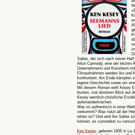
M
W
»D
K
a
Al
g
Ku
da
si
u
Da
Sallas, der sich nach seiner Ha
Alice Carmody, eine der letzten
Unternehmerin und Künstlerin mit
Filmaufnahmen werden Ike und Ali
konfrontiert. Am Ende kämpfen si
eigene Geschichte sowie um eine
Mit diesem Roman wirft Kesey E
bunten, mal düsteren Blick auf d
Kesey westlich-christliche Erzäh
aufeinanderkrachen.
Was ist authentisch in einer Wel
verkommt? Was nützt all der Hel
retten ist? Und wird Ike Sallas s
können, es zumindest zu versuc
Ken Kesey
, geboren 1935 in La J