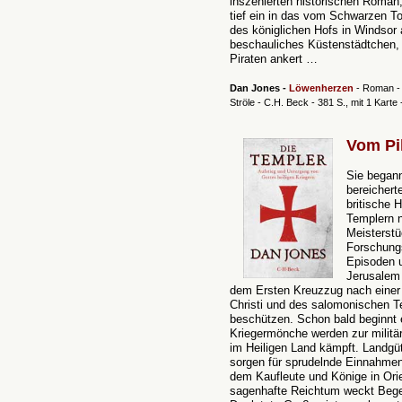
inszenierten historischen Roman, 
tief ein in das vom Schwarzen T
des königlichen Hofs in Windsor a
beschauliches Küstenstädtchen, 
Piraten ankert …
Dan Jones -
Löwenherzen
- Roman -
Ströle - C.H. Beck - 381 S., mit 1 Kart
Vom Pi
Sie begann
bereichert
britische 
Templern n
Meisterstü
Forschung
Episoden u
Jerusalem 
dem Ersten Kreuzzug nach einer 
Christi und des salomonischen 
beschützen. Schon bald beginnt 
Kriegermönche werden zur militäri
im Heiligen Land kämpft. Landgüt
sorgen für sprudelnde Einnahmen
dem Kaufleute und Könige in Ori
sagenhafte Reichtum weckt Begehr