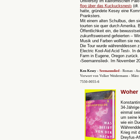
University im kalifornischen Pal
flog über das Kuckucksnest‹
(dt.
hatte, gründete Kesey eine Komm
Pranksters.
Mit einem alten Schulbus, den si
tourten sie quer durch Amerika.
Öffentlichkeit ein, die bewussts
zukunftsweisend gefeierten – Wi
Musik und Farben wollten sie n
Die Tour wurde währenddessen z
Electric Kool-Aid Acid Test‹. In 
Farm in Eugene, Oregon zurück. 
›Seemannslied‹. Im November 200
Ken Kesey -
Seemannslied
- Roman - Aus
Vorwort von Volker Weidermann - März -
7550-0055-6
Woher 
Konstantin
34-Jährige
einmal sei
um seine k
wie ein Du
Währendde
Krieg mit 
Dreyfus-Af