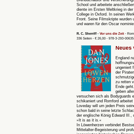
School und arbeitete anschließe
diente im Ersten Weltkrieg in d
College in Oxford. In seinen Wer
Front. Seine Filmskripte wurden
und waren für den Oscar nominiert
R. C. Sherriff -
Vor uns die Zeit
- Rom
336 Seiten - € 26,00 - 978-3-293-00635
Neues 
England na
hoffnungsv
ungeniert f
der Pirate
schmutzige
zu retten 
Ende geht.
geben alle
versuchen sich als Bodyguards e
schikaniert und Romford arbeitet 
Loveday will um jeden Preis sein
schon bald in seine letzte Schla
der englische König Edward III.,
»
It is as it is.
«
In Löwenherzen verbindet Bestse
Mittelalter-Begeisterung und pr