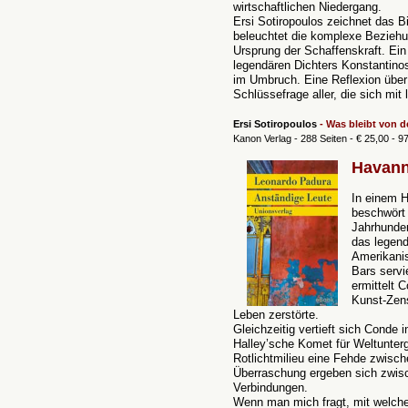
wirtschaftlichen Niedergang.
Ersi Sotiropoulos zeichnet das B
beleuchtet die komplexe Beziehu
Ursprung der Schaffenskraft.
Ein
legendären Dichters Konstantinos
im Umbruch. Eine Reflexion über
Schlüssefrage aller, die sich mit
Ersi Sotiropoulos
-
Was bleibt von d
Kanon Verlag - 288 Seiten - € 25,00 - 
Havann
In einem 
beschwört 
Jahrhunder
das legend
Amerikanis
Bars servi
ermittelt 
Kunst-Zens
Leben zerstörte.
Gleichzeitig vertieft sich Conde 
Halley’sche Komet für Weltunter
Rotlichtmilieu eine Fehde zwis
Überraschung ergeben sich zwis
Verbindungen.
Wenn man mich fragt, mit welche