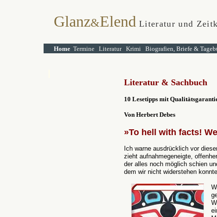
Glanz
Elend
&
Literatur und Zeitk
Home
Termine
Literatur
Krimi
Biografien, Briefe & Tageb
Literatur & Sachbuch
10 Lesetipps mit Qualitätsgaranti
Von Herbert Debes
»To hell with facts! W
Ich warne ausdrücklich vor dies
zieht aufnahmegeneigte, offenher
der alles noch möglich schien un
dem wir nicht widerstehen konnte
Wi
ge
We
e