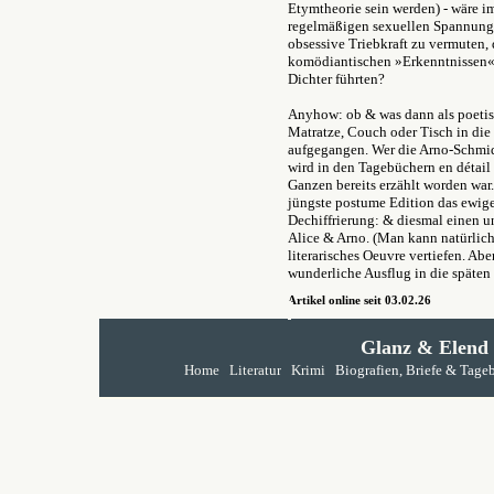
Etymtheorie sein werden) - wäre i
regelmäßigen sexuellen Spannungs
obsessive Triebkraft zu vermuten, 
komödiantischen »Erkenntnissen« 
Dichter führten?
Anyhow: ob & was dann als poetis
Matratze, Couch oder Tisch in die l
aufgegangen. Wer die Arno-Schmid
wird in den Tagebüchern en détail
Ganzen bereits erzählt worden war.
jüngste postume Edition das ewi
Dechiffrierung: & diesmal einen 
Alice & Arno. (Man kann natürlich 
literarisches Oeuvre vertiefen. Abe
wunderliche Ausflug in die späten
Artikel online seit
03.02.26
Glanz & Elend
Home
Literatur
Krimi
Biografien, Briefe & Tage