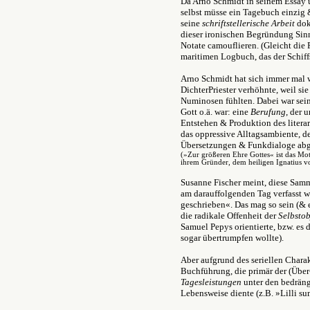
Da Arno Schmidt in seinem Essay ü
selbst müsse ein Tagebuch einzig &
seine
schriftstellerische Arbeit
dok
dieser ironischen Begründung Sin
Notate camouflieren. (Gleicht die
maritimen Logbuch, das der Schiffs
Arno Schmidt hat sich immer mal wi
DichterPriester verhöhnte, weil sie
Numinosen fühlten. Dabei war seine 
Gott o.ä. war: eine
Berufung
, der 
Entstehen & Produktion des literar
das oppressive Alltagsambiente, 
Übersetzungen & Funkdialoge ab
(»Zur größeren Ehre Gottes« i
st das Mo
ihrem Gründer, dem heiligen Ignatius v
Susanne Fischer meint, diese Samm
am darauffolgenden Tag verfasst w
geschrieben«. Das mag so sein (& e
die radikale Offenheit der
Selbsto
Samuel Pepys orientierte, bzw. es 
sogar übertrumpfen wollte).
Aber aufgrund des seriellen Charakt
Buchführung, die primär der (Über-
Tagesleistungen
unter den bedrän
Lebensweise diente (z.B. »Lilli 