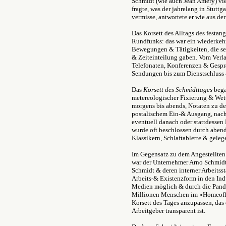
Schmidt (wie auch Jean Amery) viel
fragte, was der jahrelang in Stut
vermisse, antwortete er wie aus de
Das Korsett des Alltags des festan
Rundfunks: das war ein wiederkeh
Bewegungen & Tätigkeiten, die sei
& Zeiteinteilung gaben. Vom Verl
Telefonaten, Konferenzen & Gespr
Sendungen bis zum Dienstschluss
Das
Korsett des Schmidttages
bega
metereologischer Fixierung & Wet
morgens bis abends, Notaten zu de
postalischem Ein-& Ausgang, nac
eventuell danach oder stattdessen
wurde oft beschlossen durch abend
Klassikern, Schlaftablette & geleg
Im Gegensatz zu dem Angestellten 
war der Unternehmer Arno Schmidt 
Schmidt & deren interner Arbeitss
Arbeits-& Existenzform in den Indu
Medien möglich & durch die Pande
Millionen Menschen im »Homeoffi
Korsett des Tages anzupassen, das
Arbeitgeber transparent ist.