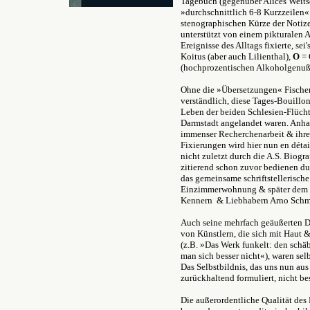
Tagebuch (gegenüber Alices Weits
»durchschnittlich 6-8 Kurzzeilen« 
stenographischen Kürze der Notiz
unterstützt von einem pikturalen 
Ereignisse des Alltags fixierte, sei'
Koitus (aber auch Lilienthal),
O
= 
(hochprozentischen Alkoholgenuß
Ohne die »Übersetzungen« Fischer
verständlich, diese Tages-Bouillon
Leben der beiden Schlesien-Flücht
Darmstadt angelandet waren. Anha
immenser Recherchenarbeit & ihre
Fixierungen wird hier nun en déta
nicht zuletzt durch die A.S. Biogr
zitierend schon zuvor bedienen du
das gemeinsame schriftstellerische
Einzimmerwohnung & später dem 
Kennern & Liebhabern Arno Schmid
Auch seine mehrfach geäußerten D
von Künstlern, die sich mit Haut 
(z.B. »Das Werk funkelt: den schäb
man sich besser nicht«), waren sel
Das Selbstbildnis, das uns nun aus
zurückhaltend formuliert, nicht 
Die außerordentliche Qualität des 