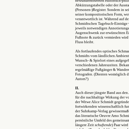
bewundernswerten editorisch-philo
Abkürzungstabelle oder der Aussta
(Personen-)Register. Sondern in se
seiner kompositorischen Form, wof
verantwortlich ist. Während auf de
Schmidtschen Tagebuch-Einträge vo
jeweils notwendigen Annotierungen
Augenschwenk zur erwünschten Ent
Fußnote & zurück vermieden wird 
Fluss bleibt.
Als fortlaufendes optisches Schma
Schmidts vom ländlichen Ambiente
Wunsch- & Spielort eines aufgeg
verschiedenen Jahreszeiten. Beka
regelmäßige Fußgänger & Wanderer
Fotografen. (Dienten womöglich di
Autors?)
II.
Auch dieser jüngste Band aus den 
für die nachhaltige Wirkung der 
der Witwe Alice Schmidt gegründe
fortwirkenden wissenschaftlich fun
der Suhrkamp-Verlag gewissermaßen
das literarische Oeuvre Arno Schmi
persönliche Umfeld des gemeinsam 
längere Zeit
schuftende
) Paar wir