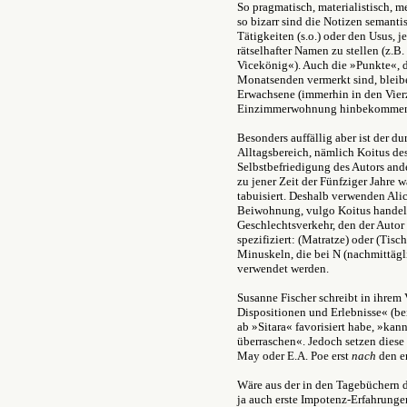
So pragmatisch, materialistisch, m
so bizarr sind die Notizen semanti
Tätigkeiten (s.o.) oder den Usus, 
rätselhafter Namen zu stellen (z.B
Vicekönig«). Auch die »Punkte«, 
Monatsenden vermerkt sind, bleibe
Erwachsene (immerhin in den Vierz
Einzimmerwohnung hinbekomme
Besonders auffällig aber ist der d
Alltagsbereich, nämlich Koitus des
Selbstbefriedigung des Autors ander
zu jener Zeit der Fünfziger Jahre 
tabuisiert. Deshalb verwenden Ali
Beiwohnung, vulgo Koitus handelt
Geschlechtsverkehr, den der Autor
spezifiziert: (Matratze) oder (Tisc
Minuskeln, die bei N (nachmittägl
verwendet werden.
Susanne Fischer schreibt in ihrem 
Dispositionen und Erlebnisse« (be
ab »Sitara« favorisiert habe, »kan
überraschen«. Jedoch setzen diese
May oder E.A. Poe erst
nach
den e
Wäre aus der in den Tagebüchern d
ja auch erste Impotenz-Erfahrungen