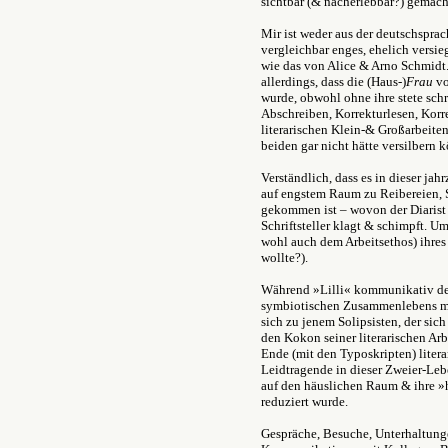
sichtbar (& nacherlebbar?) gemach
Mir ist weder aus der deutschsprac
vergleichbar enges, ehelich versie
wie das von Alice & Arno Schmidt
allerdings, dass die (Haus-)
Frau
vo
wurde, obwohl ohne ihre stete schr
Abschreiben, Korrekturlesen, Korre
literarischen Klein-& Großarbeite
beiden gar nicht hätte versilbern 
Verständlich, dass es in dieser 
auf engstem Raum zu Reibereien, 
gekommen ist – wovon der Diarist
Schriftsteller klagt & schimpft. U
wohl auch dem Arbeitsethos) ihres
wollte?).
Während »Lilli« kommunikativ de
symbiotischen Zusammenlebens mit
sich zu jenem Solipsisten, der sich
den Kokon seiner literarischen Arb
Ende (mit den Typoskripten) liter
Leidtragende in dieser Zweier-Leb
auf den häuslichen Raum & ihre »
reduziert wurde.
Gespräche, Besuche, Unterhaltunge