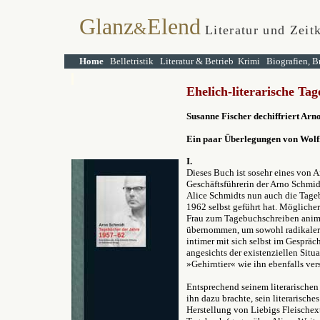
Glanz
Elend
&
Literatur und Zeit
Home
Belletristik
Literatur & Betrieb
Krimi
Biografien, B
Ehelich-literarische Tag
Susanne Fischer dechiffriert Ar
Ein paar Überlegungen von Wolf
I.
Dieses Buch ist sosehr eines von 
Geschäftsführerin der Arno Schmid
Alice Schmidts nun auch die Tageb
1962 selbst geführt hat. Möglicher
Frau zum Tagebuchschreiben animie
übernommen, um sowohl radikaler s
intimer mit sich selbst im Gespräc
angesichts der existenziellen Situ
»Gehirntier« wie ihn ebenfalls ver
Entsprechend seinem literarischen
ihn dazu brachte, sein literarische
Herstellung von Liebigs Fleischext