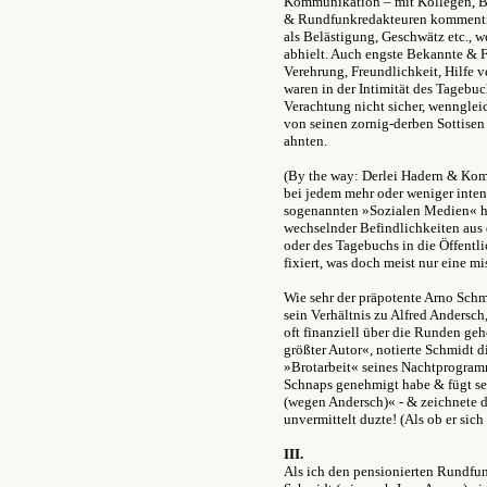
Kommunikation – mit Kollegen, B
& Rundfunkredakteuren kommentie
als Belästigung, Geschwätz etc., w
abhielt. Auch engste Bekannte & Fr
Verehrung, Freundlichkeit, Hilfe v
waren in der Intimität des Tagebu
Verachtung nicht sicher, wenngleic
von seinen zornig-derben Sottisen
ahnten.
(By the way: Derlei Hadern & Kom
bei jedem mehr oder weniger inten
sogenannten »Sozialen Medien« h
wechselnder Befindlichkeiten aus 
oder des Tagebuchs in die Öffentli
fixiert, was doch meist nur eine
Wie sehr der präpotente Arno Schmi
sein Verhältnis zu Alfred Andersc
oft finanziell über die Runden geho
größter Autor«, notierte Schmidt d
»Brotarbeit« seines Nachtprogramms
Schnaps genehmigt habe & fügt sel
(wegen Andersch)« - & zeichnete de
unvermittelt duzte! (Als ob er sich 
III.
Als ich den pensionierten Rundfu