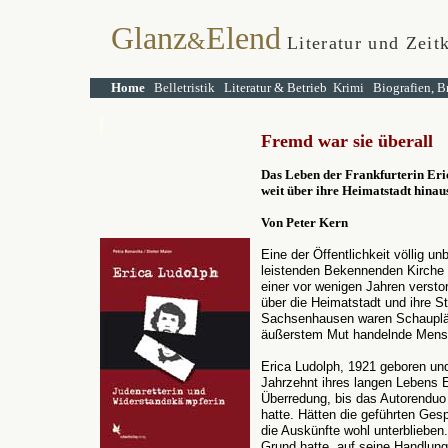
Glanz
Elend
&
Literatur und Zeit
Home
Belletristik
Literatur & Betrieb
Krimi
Biografien, B
Fremd war sie überall
Das Leben der Frankfurterin Eri
weit über ihre Heimatstadt hinau
Von Peter Kern
Eine der Öffentlichkeit völlig 
leistenden Bekennenden Kirche 
einer vor wenigen Jahren versto
über die Heimatstadt und ihre S
Sachsenhausen waren Schauplätz
äußerstem Mut handelnde Mensc
Erica Ludolph, 1921 geboren und
Jahrzehnt ihres langen Lebens E
Überredung, bis das Autorenduo
hatte. Hätten die geführten Ges
die Auskünfte wohl unterbliebe
Grund hatte, auf seine Handlung