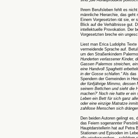
Ihrem Berufsleben fehlt es nich
männliche Hierarchie, das geht 
Einem Vorgesetzten rät sie, er 
Blick auf die Verhältnisse gut. 
intellektuelle Provokation. Der
Vorgesetzten breche ein ungesch
Liest man Erica Ludolphs Texte a
vermeidende Sprache auf. Betuli
um den Straßenkindern Palermos
Hunderten verlassener Kinder, d
Gassen Palermos streichen, ein
eine Handvoll Spaghetti erbette
in der Gosse schlafen.“
Als das 
Spendern der Gemeinden in Hes
der fünfjährige Mimmo, dessen M
seinem Bettchen und sieht die Ha
machen?‘ Noch nie hatte er ein
Leben ein Bett für sich ganz all
oder eine einzige Matratze inmi
zahllose Menschen sich drängen
Den beiden Autoren gelingt es, d
das Feiern sogenannter Persönlic
Hauptdarstellerin hat auf Petra 
Stationen und Episoden im Leben
alle wiederzugeben – schildern 