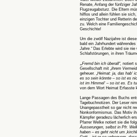
Renate, Anfang der fünfziger Jah
Flugzeugabsturz. Die Eltern mü
hilflos und allein fühlen sie sic
einzigen Tochter und Retterin de
zu. Welch eine Familiengeschich
Geschichte!
Um die zwölf Nazijahre ist diese
bald ein Jahrhundert währendes 
Jahre.“
Das Erlebte wird sie nie 
Schlafstörungen, in ihren Träum
„
Fremd bin ich überall“,
notiert 
Gesellschaft mit „
ihrem Vermeid
geheuer. „
Heimat: ja, das hab‘ 
es so sein könnte – so ist es n
ist im Himmel‘ – so ist es. Es t
von dem Wort Heimat Erfasste ko
Lange Passagen des Buchs ent
Tagebuchnotizen. Der Leser nim
Unangepasstheit so gar nicht r
Nonkonformismus. Das Motiv ihr
Kämpfer geradezu lächerlich er
Pfarrer Welke notiert sie die fo
Äusserungen, selbst in Pfr. We
haben – es geht nicht um ‚kirch
Gott – ist er so unbequem, dass