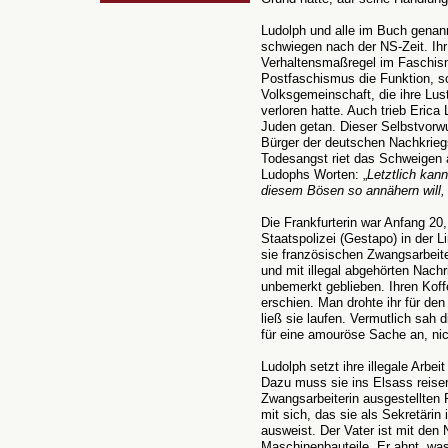
Ludolph und alle im Buch genan
schwiegen nach der NS-Zeit. Ihr
Verhaltensmaßregel im Faschism
Postfaschismus die Funktion, so
Volksgemeinschaft, die ihre Lust
verloren hatte. Auch trieb Erica
Juden getan. Dieser Selbstvorwur
Bürger der deutschen Nachkriegs
Todesangst riet das Schweigen 
Ludophs Worten: „
Letztlich kan
diesem Bösen so annähern will,
Die Frankfurterin war Anfang 20
Staatspolizei (Gestapo) in der L
sie französischen Zwangsarbeit
und mit illegal abgehörten Nach
unbemerkt geblieben. Ihren Koff
erschien. Man drohte ihr für de
ließ sie laufen. Vermutlich sah
für eine amouröse Sache an, nich
Ludolph setzt ihre illegale Arbei
Dazu muss sie ins Elsass reisen
Zwangsarbeiterin ausgestellten
mit sich, das sie als Sekretäri
ausweist. Der Vater ist mit den
Maschinenbauteile. Er ahnt, was