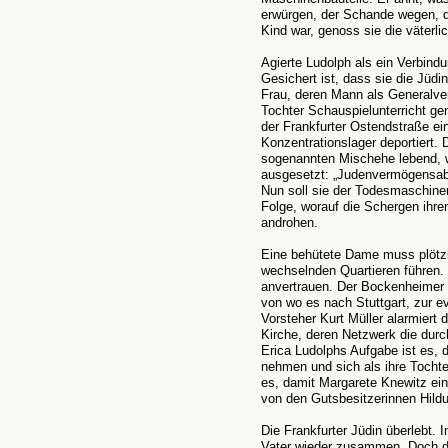
erwürgen, der Schande wegen, di
Kind war, genoss sie die väterli
Agierte Ludolph als ein Verbin
Gesichert ist, dass sie die Jüdi
Frau, deren Mann als Generalve
Tochter Schauspielunterricht gen
der Frankfurter Ostendstraße ein
Konzentrationslager deportiert. 
sogenannten Mischehe lebend, w
ausgesetzt: „Judenvermögensabg
Nun soll sie der Todesmaschiner
Folge, worauf die Schergen ihr
androhen.
Eine behütete Dame muss plötzl
wechselnden Quartieren führen.
anvertrauen. Der Bockenheimer P
von wo es nach Stuttgart, zur e
Vorsteher Kurt Müller alarmier
Kirche, deren Netzwerk die durc
Erica Ludolphs Aufgabe ist es, 
nehmen und sich als ihre Tochte
es, damit Margarete Knewitz ein
von den Gutsbesitzerinnen Hild
Die Frankfurter Jüdin überlebt. 
Vater wieder zusammen. Doch de