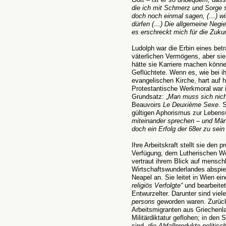
die ich mit Schmerz und Sorge
doch noch einmal sagen, (…) wi
dürfen (…) Die allgemeine Negi
es erschreckt mich für die Zuk
Ludolph war die Erbin eines bet
väterlichen Vermögens, aber sie 
hätte sie Karriere machen könne
Geflüchtete. Wenn es, wie bei i
evangelischen Kirche, hart auf h
Protestantische Werkmoral war i
Grundsatz: „
Man muss sich nicht
Beauvoirs
Le Deuxième Sexe
. 
gültigen Aphorismus zur Lebensw
miteinander sprechen – und Män
doch ein Erfolg der 68er zu sein
Ihre Arbeitskraft stellt sie den p
Verfügung, dem Lutherischen We
vertraut ihrem Blick auf mensch
Wirtschaftswunderlandes abspiele
Neapel an. Sie leitet in Wien ein
religiös Verfolgte“
und bearbeitet
Entwurzelter. Darunter sind viel
persons
geworden waren. Zurück 
Arbeitsmigranten aus Griechenlan
Militärdiktatur geflohen; in den
sind
„die Abfallprodukte politisch