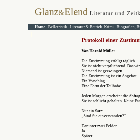
Glanz
Elend
&
Literatur und Zeit
Home
Belletristik
Literatur & Betrieb
Krimi
Biografien, B
Protokoll einer Zustim
Von Harald Müller
Die Zustimmung erfolgt täglich.
Sie ist nicht verpflichtend. Das w
Niemand ist gezwungen.
Die Zustimmung ist ein Angebot.
Ein Vorschlag.
Eine Form der Teilhabe.
Jeden Morgen erscheint die Abfrag
Sie ist schlicht gehalten. Keine F
Nur ein Satz:
„Sind Sie einverstanden?“
Darunter zwei Felder.
Ja.
Später.