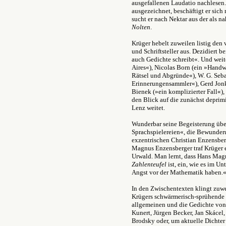
ausgefallenen Laudatio nachlesen. 
ausgezeichnet, beschäftigt er sic
sucht er nach Nektar aus der als n
Nolten
.
Krüger hebelt zuweilen listig den
und Schriftsteller aus. Dezidiert 
auch Gedichte schreibt
«
. Und wei
Aires
«
), Nicolas Born (ein »Handw
Rätsel und Abgründe
«
), W. G. Seb
Erinnerungensammler
«
), Gerd Jo
Bienek (»ein komplizierter Fall
«
)
den Blick auf die zunächst depri
Lenz weitet.
Wunderbar seine Begeisterung über
Sprachspielereien
«
, die Bewunderu
exzentrischen Christian Enzensbe
Magnus Enzensberger traf Krüger e
Urwald. Man lernt, dass Hans Mag
Zahlenteufel
ist, ein, wie es im Un
Angst vor der Mathematik haben.
In den Zwischentexten klingt zuwe
Krügers schwärmerisch-sprühende L
allgemeinen und die Gedichte von I
Kunert, Jürgen Becker, Jan Skácel
Brodsky oder, um aktuelle Dichter