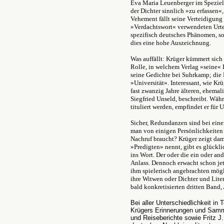
Eva Maria Leuenberger im Speziellen
der Dichter sinnlich »zu erfassen
«
Vehement fällt seine Verteidigung 
»Verdachtswort
«
verwendeten Urtei
spezifisch deutsches Phänomen, so ur
dies eine hohe Auszeichnung.
Was auffällt: Krüger kümmert sich 
Rolle, in welchem Verlag »seine
«
D
seine Gedichte bei Suhrkamp; die 
»Universität». Interessant, wie Kr
fast zwanzig Jahre älteren, ehem
Siegfried Unseld, beschreibt. Wäh
tituliert werden, empfindet er fü
Sicher, Redundanzen sind bei ein
man von einigen Persönlichkeiten
Nachruf braucht? Krüger zeigt dam
»Predigten» nennt, gibt es glücklich
ins Wort. Der oder die ein oder an
Anlass. Dennoch erwacht schon jet
ihm spielerisch angebrachten mögl
ihre Witwen oder Dichter und Lite
bald konkretisierten dritten Band
Bei aller Unterschiedlichkeit in
Krügers Erinnerungen und Samm
und Reiseberichte sowie Fritz J