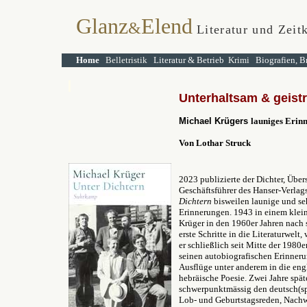
Glanz
Elend
&
Literatur und Zeit
Home
Belletristik
Literatur & Betrieb
Krimi
Biografien, B
Unterhaltsam & geist
Michael Krügers
launiges Erin
Von Lothar Struck
2023 publizierte der Dichter, Über
Geschäftsführer des Hanser-Verla
Dichtern
bisweilen launige und se
Erinnerungen. 1943 in einem klei
Krüger in den 1960er Jahren nach
erste Schritte in die Literaturwel
er schließlich seit Mitte der 1980e
seinen autobiografischen Erinneru
Ausflüge unter anderem in die engl
hebräische Poesie. Zwei Jahre spät
schwerpunktmässig den deutsch(spr
Lob- und Geburtstagsreden, Nachw