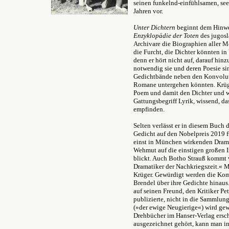
seinen funkelnd-einfühlsamen, see
Jahren vor.
Unter Dichtern
beginnt dem Hinwe
Enzyklopädie der Toten
des jugosla
Archivare die Biographien aller 
die Furcht, die Dichter könnten in
denn er hört nicht auf, darauf hin
notwendig sie und deren Poesie sin
Gedichtbände neben den Konvolute
Romane untergehen könnten. Krüger
Poem und damit den Dichter und w
Gattungsbegriff Lyrik, wissend, da
empfinden.
Selten verlässt er in diesem Buch
Gedicht auf den Nobelpreis 2019 
einst in München wirkenden Dramat
Wehmut auf die einstigen großen 
blickt. Auch Botho Strauß kommt v
Dramatiker der Nachkriegszeit.
«
Mi
Krüger. Gewürdigt werden die Kom
Brendel über ihre Gedichte hinaus
auf seinen Freund, den Kritiker P
publizierte, nicht in die Sammlu
(»der ewige Neugierige
«
) wird ge
Drehbücher im Hanser-Verlag ersc
ausgezeichnet gehört, kann man i