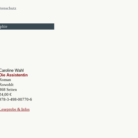
tenschutz
ophie
Caroline Wahl
Die Assistentin
Roman
Rowohlt
368 Seiten
24,00 €
978-3-498-00770-6
Leseprobe & Infos