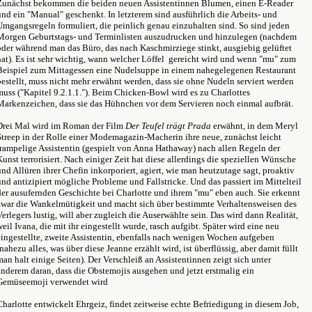
Zunächst bekommen die beiden neuen Assistentinnen Blumen, einen E-Reader
und ein "Manual" geschenkt. In letzterem sind ausführlich die Arbeits- und
Umgangsregeln formuliert, die peinlich genau einzuhalten sind. So sind jeden
Morgen Geburtstags- und Terminlisten auszudrucken und hinzulegen (nachdem
oder während man das Büro, das nach Kaschmirziege stinkt, ausgiebig gelüftet
hat). Es ist sehr wichtig, wann welcher Löffel gereicht wird und wenn "mu" zum
Beispiel zum Mittagessen eine Nudelsuppe in einem nahegelegenen Restaurant
bestellt, muss nicht mehr erwähnt werden, dass sie ohne Nudeln serviert werden
muss ("Kapitel 9.2.1.1."). Beim Chicken-Bowl wird es zu Charlottes
Markenzeichen, dass sie das Hühnchen vor dem Servieren noch einmal aufbrät.
Drei Mal wird im Roman der Film
Der Teufel trägt Prada
erwähnt, in dem Meryl
Streep in der Rolle einer Modemagazin-Macherin ihre neue, zunächst leicht
trampelige Assistentin (gespielt von Anna Hathaway) nach allen Regeln der
Kunst terrorisiert. Nach einiger Zeit hat diese allerdings die speziellen Wünsche
und Allüren ihrer Chefin inkorporiert, agiert, wie man heutzutage sagt, proaktiv
und antizipiert mögliche Probleme und Fallstricke. Und das passiert im Mittelteil
der ausufernden Geschichte bei Charlotte und ihrem "mu" eben auch. Sie erkennt
zwar die Wankelmütigkeit und macht sich über bestimmte Verhaltensweisen des
Verlegers lustig, will aber zugleich die Auserwählte sein. Das wird dann Realität,
weil Ivana, die mit ihr eingestellt wurde, rasch aufgibt. Später wird eine neu
eingestellte, zweite Assistentin, ebenfalls nach wenigen Wochen aufgeben
(nahezu alles, was über diese Jeanne erzählt wird, ist überflüssig, aber damit füllt
man halt einige Seiten). Der Verschleiß an Assistentinnen zeigt sich unter
anderem daran, dass die Obstemojis ausgehen und jetzt erstmalig ein
Gemüseemoji verwendet wird
Charlotte entwickelt Ehrgeiz, findet zeitweise echte Befriedigung in diesem Job,