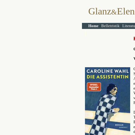
Glanz
Elen
&
Home
Belletristik
Literat