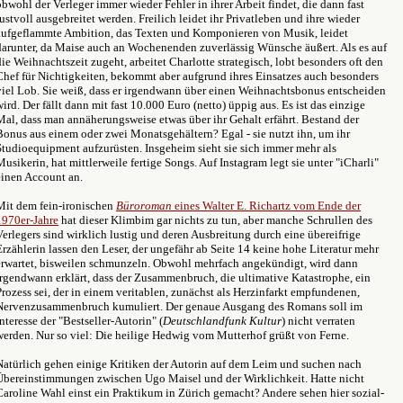
obwohl der Verleger immer wieder Fehler in ihrer Arbeit findet, die dann fast
lustvoll ausgebreitet werden. Freilich leidet ihr Privatleben und ihre wieder
aufgeflammte Ambition, das Texten und Komponieren von Musik, leidet
darunter, da Maise auch an Wochenenden zuverlässig Wünsche äußert. Als es auf
die Weihnachtszeit zugeht, arbeitet Charlotte strategisch, lobt besonders oft den
Chef für Nichtigkeiten, bekommt aber aufgrund ihres Einsatzes auch besonders
viel Lob. Sie weiß, dass er irgendwann über einen Weihnachtsbonus entscheiden
wird. Der fällt dann mit fast 10.000 Euro (netto) üppig aus. Es ist das einzige
Mal, dass man annäherungsweise etwas über ihr Gehalt erfährt. Bestand der
Bonus aus einem oder zwei Monatsgehältern? Egal - sie nutzt ihn, um ihr
Studioequipment aufzurüsten. Insgeheim sieht sie sich immer mehr als
Musikerin, hat mittlerweile fertige Songs. Auf Instagram legt sie unter "iCharli"
einen Account an.
Mit dem fein-ironischen
Büroroman
eines Walter E. Richartz vom Ende der
1970er-Jahre
hat dieser Klimbim gar nichts zu tun, aber manche Schrullen des
Verlegers sind wirklich lustig und deren Ausbreitung durch eine übereifrige
Erzählerin lassen den Leser, der ungefähr ab Seite 14 keine hohe Literatur mehr
erwartet, bisweilen schmunzeln. Obwohl mehrfach angekündigt, wird dann
irgendwann erklärt, dass der Zusammenbruch, die ultimative Katastrophe, ein
Prozess sei, der in einem veritablen, zunächst als Herzinfarkt empfundenen,
Nervenzusammenbruch kumuliert. Der genaue Ausgang des Romans soll im
Interesse der "Bestseller-Autorin" (
Deutschlandfunk Kultur
) nicht verraten
werden. Nur so viel: Die heilige Hedwig vom Mutterhof grüßt von Ferne.
Natürlich gehen einige Kritiken der Autorin auf dem Leim und suchen nach
Übereinstimmungen zwischen Ugo Maisel und der Wirklichkeit. Hatte nicht
Caroline Wahl einst ein Praktikum in Zürich gemacht? Andere sehen hier sozial-