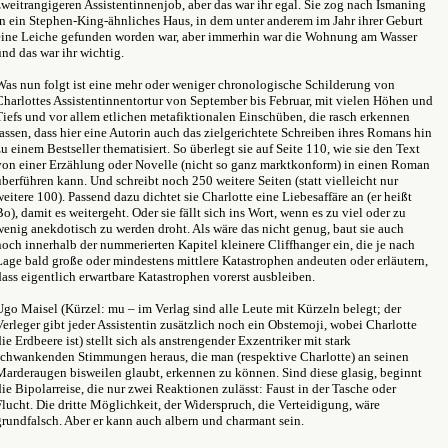
zweitrangigeren Assistentinnenjob, aber das war ihr egal. Sie zog nach Ismaning
in ein Stephen-King-ähnliches Haus, in dem unter anderem im Jahr ihrer Geburt
eine Leiche gefunden worden war, aber immerhin war die Wohnung am Wasser
und das war ihr wichtig.
Was nun folgt ist eine mehr oder weniger chronologische Schilderung von
Charlottes Assistentinnentortur von September bis Februar, mit vielen Höhen und
Tiefs und vor allem etlichen metafiktionalen Einschüben, die rasch erkennen
lassen, dass hier eine Autorin auch das zielgerichtete Schreiben ihres Romans hin
zu einem Bestseller thematisiert. So überlegt sie auf Seite 110, wie sie den Text
von einer Erzählung oder Novelle (nicht so ganz marktkonform) in einen Roman
überführen kann. Und schreibt noch 250 weitere Seiten (statt vielleicht nur
weitere 100). Passend dazu dichtet sie Charlotte eine Liebesaffäre an (er heißt
Bo), damit es weitergeht. Oder sie fällt sich ins Wort, wenn es zu viel oder zu
wenig anekdotisch zu werden droht. Als wäre das nicht genug, baut sie auch
noch innerhalb der nummerierten Kapitel kleinere Cliffhanger ein, die je nach
Lage bald große oder mindestens mittlere Katastrophen andeuten oder erläutern,
dass eigentlich erwartbare Katastrophen vorerst ausbleiben.
Ugo Maisel (Kürzel: mu – im Verlag sind alle Leute mit Kürzeln belegt; der
Verleger gibt jeder Assistentin zusätzlich noch ein Obstemoji, wobei Charlotte
die Erdbeere ist) stellt sich als anstrengender Exzentriker mit stark
schwankenden Stimmungen heraus, die man (respektive Charlotte) an seinen
Marderaugen bisweilen glaubt, erkennen zu können. Sind diese glasig, beginnt
die Bipolarreise, die nur zwei Reaktionen zulässt: Faust in der Tasche oder
Flucht. Die dritte Möglichkeit, der Widerspruch, die Verteidigung, wäre
grundfalsch. Aber er kann auch albern und charmant sein.