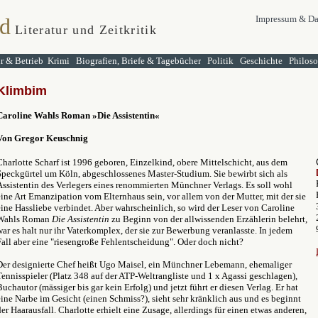
d
Impressum & Da
Literatur und Zeitkritik
ur & Betrieb
Krimi
Biografien, Briefe & Tagebücher
Politik
Geschichte
Philos
Klimbim
Caroline Wahls Roman
»
Die Assistentin
«
Von Gregor Keuschnig
Charlotte Scharf ist 1996 geboren, Einzelkind, obere Mittelschicht, aus dem
Speckgürtel um Köln, abgeschlossenes Master-Studium. Sie bewirbt sich als
Assistentin des Verlegers eines renommierten Münchner Verlags. Es soll wohl
eine Art Emanzipation vom Elternhaus sein, vor allem von der Mutter, mit der sie
eine Hassliebe verbindet. Aber wahrscheinlich, so wird der Leser von Caroline
Wahls Roman
Die Assistentin
zu Beginn von der allwissenden Erzählerin belehrt,
war es halt nur ihr Vaterkomplex, der sie zur Bewerbung veranlasste. In jedem
Fall aber eine "riesengroße Fehlentscheidung". Oder doch nicht?
Der designierte Chef heißt Ugo Maisel, ein Münchner Lebemann, ehemaliger
Tennisspieler (Platz 348 auf der ATP-Weltrangliste und 1 x Agassi geschlagen),
Buchautor (mässiger bis gar kein Erfolg) und jetzt führt er diesen Verlag. Er hat
eine Narbe im Gesicht (einen Schmiss?), sieht sehr kränklich aus und es beginnt
der Haarausfall. Charlotte erhielt eine Zusage, allerdings für einen etwas anderen,