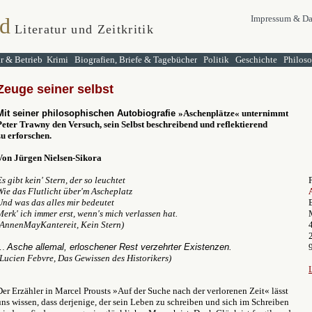
d
Impressum & Da
Literatur und Zeitkritik
ur & Betrieb
Krimi
Biografien, Briefe & Tagebücher
Politik
Geschichte
Philos
Zeuge seiner selbst
Mit seiner philosophischen Autobiografie
»Aschenplätze« unternimmt
Peter Trawny den Versuch, sein Selbst beschreibend und reflektierend
zu erforschen.
Von Jürgen Nielsen-Sikora
Es gibt kein' Stern, der so leuchtet
Wie das Flutlicht über'm Ascheplatz
Und was das alles mir bedeutet
Merk' ich immer erst, wenn's mich verlassen hat.
(AnnenMayKantereit, Kein Stern)
…
Asche allemal, erloschener Rest verzehrter Existenzen.
(Lucien Febvre, Das Gewissen des Historikers)
Der Erzähler in Marcel Prousts
»
Auf der Suche nach der verlorenen Zeit
«
lässt
uns wissen, dass derjenige, der sein Leben zu schreiben und sich im Schreiben