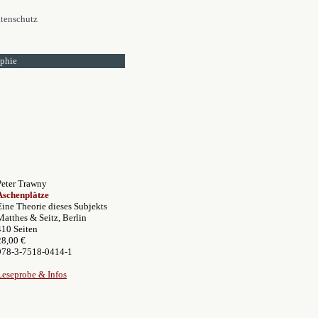
tenschutz
ophie
Peter Trawny
Aschenplätze
Eine Theorie dieses Subjekts
Matthes & Seitz, Berlin
410 Seiten
28,00 €
978-3-7518-0414-1
Leseprobe & Infos