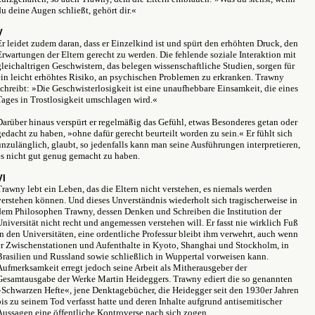
du deine Augen schließt, gehört dir.«
V
Er leidet zudem daran, dass er Einzelkind ist und spürt den erhöhten Druck, den
Erwartungen der Eltern gerecht zu werden. Die fehlende soziale Interaktion mit
gleichaltrigen Geschwistern, das belegen wissenschaftliche Studien, sorgen für
ein leicht erhöhtes Risiko, an psychischen Problemen zu erkranken. Trawny
schreibt: »Die Geschwisterlosigkeit ist eine unaufhebbare Einsamkeit, die eines
Tages in Trostlosigkeit umschlagen wird.«
Darüber hinaus verspürt er regelmäßig das Gefühl, etwas Besonderes getan oder
gedacht zu haben, »ohne dafür gerecht beurteilt worden zu sein.« Er fühlt sich
unzulänglich, glaubt, so jedenfalls kann man seine Ausführungen interpretieren,
es nicht gut genug gemacht zu haben.
VI
Trawny lebt ein Leben, das die Eltern nicht verstehen, es niemals werden
verstehen können. Und dieses Unverständnis wiederholt sich tragischerweise in
dem Philosophen Trawny, dessen Denken und Schreiben die Institution der
Universität nicht recht und angemessen verstehen will. Er fasst nie wirklich Fuß
in den Universitäten, eine ordentliche Professur bleibt ihm verwehrt, auch wenn
er Zwischenstationen und Aufenthalte in Kyoto, Shanghai und Stockholm, in
Brasilien und Russland sowie schließlich in Wuppertal vorweisen kann.
Aufmerksamkeit erregt jedoch seine Arbeit als Mitherausgeber der
Gesamtausgabe der Werke Martin Heideggers. Trawny ediert die so genannten
»Schwarzen Hefte«, jene Denktagebücher, die Heidegger seit den 1930er Jahren
bis zu seinem Tod verfasst hatte und deren Inhalte aufgrund antisemitischer
Aussagen eine öffentliche Kontroverse nach sich zogen.