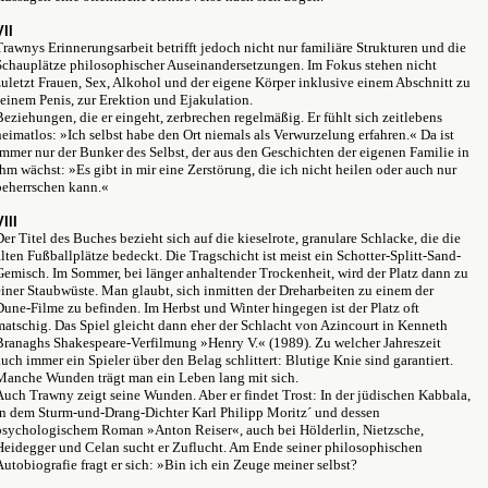
VII
Trawnys Erinnerungsarbeit betrifft jedoch nicht nur familiäre Strukturen und die
Schauplätze philosophischer Auseinandersetzungen. Im Fokus stehen nicht
zuletzt Frauen, Sex, Alkohol und der eigene Körper inklusive einem Abschnitt zu
seinem Penis, zur Erektion und Ejakulation.
Beziehungen, die er eingeht, zerbrechen regelmäßig. Er fühlt sich zeitlebens
heimatlos: »Ich selbst habe den Ort niemals als Verwurzelung erfahren.« Da ist
immer nur der Bunker des Selbst, der aus den Geschichten der eigenen Familie in
ihm wächst: »Es gibt in mir eine Zerstörung, die ich nicht heilen oder auch nur
beherrschen kann.«
VIII
Der Titel des Buches bezieht sich auf die kieselrote, granulare Schlacke, die die
alten Fußballplätze bedeckt. Die Tragschicht ist meist ein Schotter-Splitt-Sand-
Gemisch. Im Sommer, bei länger anhaltender Trockenheit, wird der Platz dann zu
einer Staubwüste. Man glaubt, sich inmitten der Dreharbeiten zu einem der
Dune-Filme zu befinden. Im Herbst und Winter hingegen ist der Platz oft
matschig. Das Spiel gleicht dann eher der Schlacht von Azincourt in Kenneth
Branaghs Shakespeare-Verfilmung »Henry V.« (1989). Zu welcher Jahreszeit
auch immer ein Spieler über den Belag schlittert: Blutige Knie sind garantiert.
Manche Wunden trägt man ein Leben lang mit sich.
Auch Trawny zeigt seine Wunden. Aber er findet Trost: In der jüdischen Kabbala,
in dem Sturm-und-Drang-Dichter Karl Philipp Moritz´ und dessen
psychologischem Roman »Anton Reiser«, auch bei Hölderlin, Nietzsche,
Heidegger und Celan sucht er Zuflucht. Am Ende seiner philosophischen
Autobiografie fragt er sich: »Bin ich ein Zeuge meiner selbst?