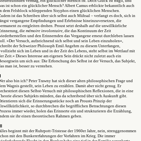
wiederzufinden vermag, ein glücklicher Mensch ist. Doch Glück ist fragil, und
was ist schon ein glücklicher Mensch? Albert Camus erblickte bekanntlich auch
in dem Felsblock schleppenden Sisyphos einen glücklichen Menschen.
Zudem ist das Schreiben über sich selbst auch Mühsal – verlangt es doch, sich in
längst vergangene Empfindungen und Erlebnisse hineinzuversetzen, die
permanent zu entgleiten drohen. Proust setzt deshalb auf die unwillkürliche
Erinnerung, die
mémoire involontaire
, die das Kontinuum der Zeit
wiederherstellen und den Erinnernden das Vergangene erneut durchleben lassen
soll. »Der Versuch, aufzeichnend sich selbst und sein Leben einzuholen«,
schreibt der Schweizer Philosoph Emil Angehrn zu diesem Unterfangen,
»vollzieht sich im Leben und in der Zeit des Lebens, steht selbst im Wettlauf mit
der Zeit.« Dieses Interesse am eigenen Sein drückt nicht zuletzt auch ein
Besorgtsein um sich aus: Die Erforschung des Selbst ist der Versuch, das Subjekt,
das man ist, besser zu verstehen.
I
Wer also bin ich? Peter Trawny hat sich dieser alten philosophischen Frage und
dem Wagnis gestellt, sein Leben zu erzählen. Damit aber nicht genug. Er
orchestriert diesen Selbst-Versuch mit philosophischen Reflexionen, die in eine
Theorie
dieses
Subjekts münden, das da schreibend über sich Auskunft gibt.
Orientieren sich die Erinnerungsstücke noch an Prousts Prinzip der
Unwillkürlichkeit, so durchbrechen die begrifflichen Betrachtungen diesen
Prozess immer wieder, holen das Erinnerte ein und strukturieren die Erzählung,
indem sie ihr einen theoretischen Rahmen geben.
II
Alles beginnt mit der Ruhrpott-Tristesse der 1960er Jahre, nein, strenggenommen
schon mit den Bunkererfahrungen der Vorfahren im Krieg. Die immer
wiederkehrende Flucht in den Bunker habe eine tief in der Familie verankerte