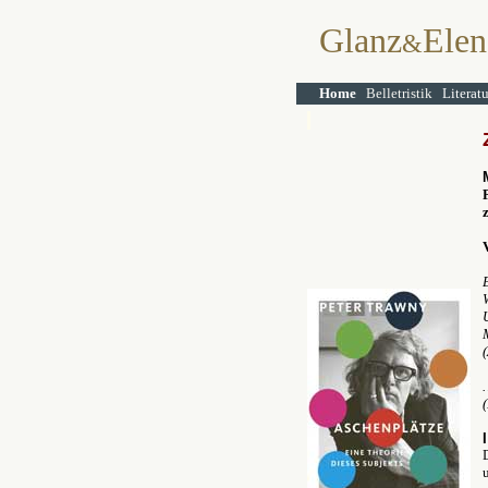
Glanz
Elen
&
Home
Belletristik
Literat
I