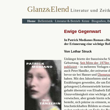
Glanz
Elend
&
Literatur und Zeit
Home
Belletristik
Literatur & Betrieb
Krimi
Biografien, B
E
wige Gegenwart
In Patrick Modianos Roman
»
Di
der Erinnerung eine wichtige Rol
Von Lothar Struck
Unlängst feierte der französische S
Geburtstag.
Seit Mitte der 1970er
publiziert
– in mehreren Verlagen 
auch Peter Handke, der zeitweise
bevor sie bei Hanser und
Übersetze
haben. Mit den Jahrzehnten sind s
Erzählungen geworden, die um Eri
gelungene) Lebensentwürfe kreis
gehabt übersetzt von Elisabeth Edl
Unzuverlässigkeit eine wichtige, d
verwischen, aber gerade hierin sch
besteht, sich präzise zu erinnern, 
bruchstückhaften Bildern so etwas
es fast euphorisch am Ende des Bu