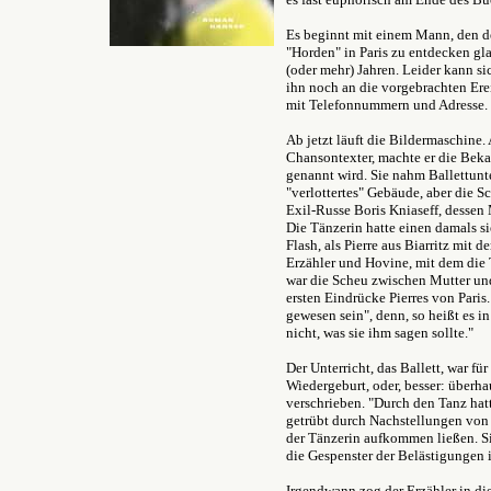
Es beginnt mit einem Mann, den de
"Horden" in Paris zu entdecken gl
(oder mehr) Jahren. Leider kann s
ihn noch an die vorgebrachten Erei
mit Telefonnummern und Adresse.
Ab jetzt läuft die Bildermaschine.
Chansontexter, machte er die Bekan
genannt wird. Sie nahm Ballettunte
"verlottertes" Gebäude, aber die S
Exil-Russe Boris Kniaseff, desse
Die Tänzerin hatte einen damals si
Flash, als Pierre aus Biarritz mit
Erzähler und Hovine, mit dem die
war die Scheu zwischen Mutter und
ersten Eindrücke Pierres von Pari
gewesen sein", denn, so heißt es i
nicht, was sie ihm sagen sollte."
Der Unterricht, das Ballett, war fü
Wiedergeburt, oder, besser: überha
verschrieben. "Durch den Tanz hatt
getrübt durch Nachstellungen von
der Tänzerin aufkommen ließen. Sie
die Gespenster der Belästigungen 
Irgendwann zog der Erzähler in di