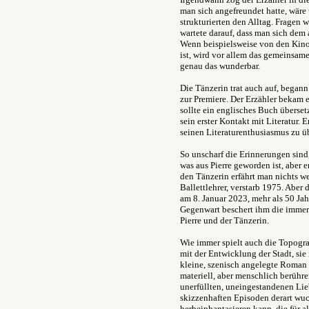
man sich angefreundet hatte, wäre 
strukturierten den Alltag. Fragen 
wartete darauf, dass man sich dem 
Wenn beispielsweise von den Kino
ist, wird vor allem das gemeinsa
genau das wunderbar.
Die Tänzerin trat auch auf, begann
zur Premiere. Der Erzähler bekam e
sollte ein englisches Buch überse
sein erster Kontakt mit Literatur. 
seinen Literaturenthusiasmus zu 
So unscharf die Erinnerungen sind,
was aus Pierre geworden ist, aber
den Tänzerin erfährt man nichts wei
Ballettlehrer, verstarb 1975. Aber d
am 8. Januar 2023, mehr als 50 Ja
Gegenwart beschert ihm die immer 
Pierre und der Tänzerin.
Wie immer spielt auch die Topograp
mit der Entwicklung der Stadt, sie
kleine, szenisch angelegte Roman 
materiell, aber menschlich berühre
unerfüllten, uneingestandenen Li
skizzenhaften Episoden derart wu
herbeiphantasieren kann, die für a