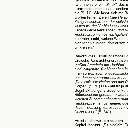
gebildete, außerordentlich bele
fällt ihnen viel ein. „Kritik“, da
Form noch einen Inhalt, sonder
sie (S. 11). Wie lässt sich mi
großen fernen Zielen („
die Herau
Zivilgesellschaft aus der selbs
wollen wir der Verbindung zwisc
Lebensweise verstanden, und R
Rechtsextremismus nachgehen
kommen, nicht, welche Wege sie
hier beschleunigen, dort auswei
umkreisen?
Bevorzugtes Erklärungsmodell d
Dreiecks-Konstruktionen. Ansehe
großen Angebote der Rechten
“ 
sind ‚Angebote‘ für Menschen in
man so will, auch philosophisch
aus denen sie immer neu konstrui
„
Das Volk, die Nation und das R
Körper.
“ (S. 41) Die Zahl ist ja
Begriffsklärungen? Geschenkt. „
Blödmaschine gerecht zu werden,
welchen Zusammenhängen man 
Rechtsextremismus, neuem oder
diese Erzählung von konservativ
Nazis reicht.
“ (S. 341)
Es ist stellenweise eine ziemlic
Kapitel beginnt: „
Es sind drei D