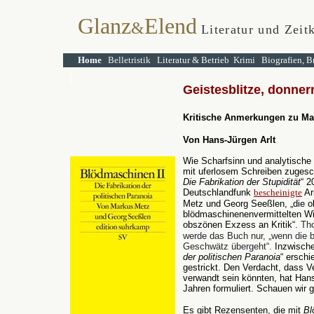
Glanz
Elend
&
Literatur und Zeit
Home
Belletristik
Literatur & Betrieb
Krimi
Biografien, B
Geistesblitze, donne
Kritische Anmerkungen zu Ma
Von Hans-Jürgen Arlt
Wie Scharfsinn und analytische 
mit uferlosem Schreiben zugesch
Die Fabrikation der Stupidität
“ 2
Deutschlandfunk
bescheinigte
Ar
Metz und Georg Seeßlen, „die ob
blödmaschinenenvermittelten Wirk
obszönen Exzess an Kritik“.
Th
werde das Buch nur, „wenn die br
Geschwätz übergeht“.
Inzwischen
der politischen Paranoia
“ erschi
gestrickt. Den Verdacht, dass 
verwandt sein könnten, hat Ha
Jahren formuliert. Schauen wir g
Es gibt Rezensenten, die mit
Bl