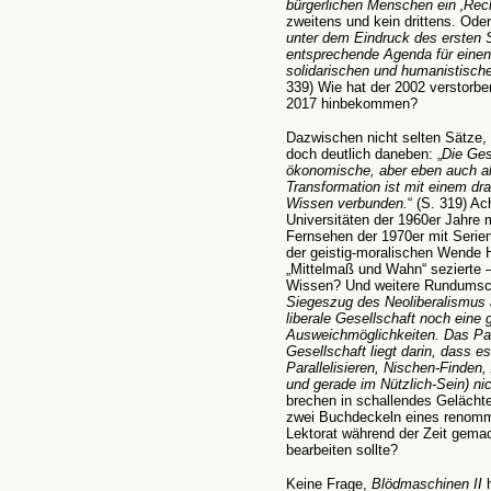
bürgerlichen Menschen ein ‚Rech
zweitens und kein drittens. Oder
unter dem Eindruck des ersten 
entsprechende Agenda für einen
solidarischen und humanistisch
339) Wie hat der 2002 verstorbe
2017 hinbekommen?
Dazwischen nicht selten Sätze,
doch deutlich daneben: „
Die Ges
ökonomische, aber eben auch al
Transformation ist mit einem dr
Wissen verbunden.
“ (S. 319) A
Universitäten der 1960er Jahre 
Fernsehen der 1970er mit Serien
der geistig-moralischen Wende 
„Mittelmaß und Wahn“ sezierte –
Wissen? Und weitere Rundumschlä
Siegeszug des Neoliberalismus a
liberale Gesellschaft noch ein
Ausweichmöglichkeiten. Das Par
Gesellschaft liegt darin, dass e
Parallelisieren, Nischen-Finden,
und gerade im Nützlich-Sein) nic
brechen in schallendes Gelächter
zwei Buchdeckeln eines renomm
Lektorat während der Zeit gemac
bearbeiten sollte?
Keine Frage,
Blödmaschinen II
h