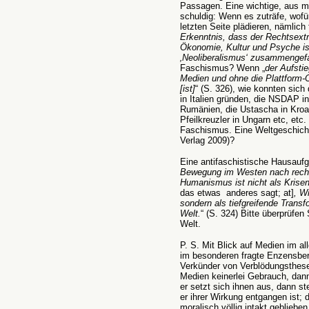
Passagen. Eine wichtige, aus me
schuldig: Wenn es zuträfe, wof
letzten Seite plädieren, nämlich f
Erkenntnis, dass der Rechtsextr
Ökonomie, Kultur und Psyche i
‚Neoliberalismus‘ zusammengef
Faschismus? Wenn „
der Aufsti
Medien und ohne die Plattform-Or
[ist]
“ (S. 326), wie konnten sich
in Italien gründen, die NSDAP i
Rumänien, die Ustascha in Kroat
Pfeilkreuzler in Ungarn etc, et
Faschismus. Eine Weltgeschicht
Verlag 2009)?
Eine antifaschistische Hausauf
Bewegung im Westen nach recht
Humanismus ist nicht als Kri
das etwas anderes sagt; at]
, W
sondern als tiefgreifende Trans
Welt.
“ (S. 324) Bitte überprüfe
Welt.
P. S. Mit Blick auf Medien im 
im besonderen fragte Enzensber
Verkünder von Verblödungsthese
Medien keinerlei Gebrauch, dann
er setzt sich ihnen aus, dann st
er ihrer Wirkung entgangen ist; 
moralisch völlig intakt geblieb