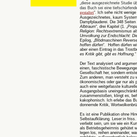
„diese ausgezeichnete Studie üb
das Buch sei eine tiefschürfend
gestaltet
“. Ich sehe nicht wenige
Ausgezeichnetes, kaum Systemati
Dampfplauderei. Die 348 Seiten g
Albtraum
“, drei Kapitel (1. „
Prop
Religion: Rechtsextremismus al
Umvolkung zur Endschlacht: Di
Epilog, „
Blödmaschinen Reverse
hoffen dürfen
“. Hoffen dürfen wi
aber einen Eintrag in das Trostb
es Kritik gibt, gibt es Hoffnung
.“
Der Text analysiert und argume
einen, faschistische Bewegungen
Gesellschaft her, sondern entst
Zum anderen, man versteht zu w
ökonomisches oder gar nur als 
auch eine weitgefasste kulturel
Ausgangsbasis uneingeschränkt 
zusammenstoßen, klingt es, beha
kakophonisch. Ich erlebe das Bu
donnernde Kritik, Wortwolkenbr
Es ist eine Publikation ohne Hi
Selbstaufklärung. Leser:in fri
verliebt sein, um sie wie ein K
als Betriebsgeheimnis gehütet 
legen los, reihen aneinander, was