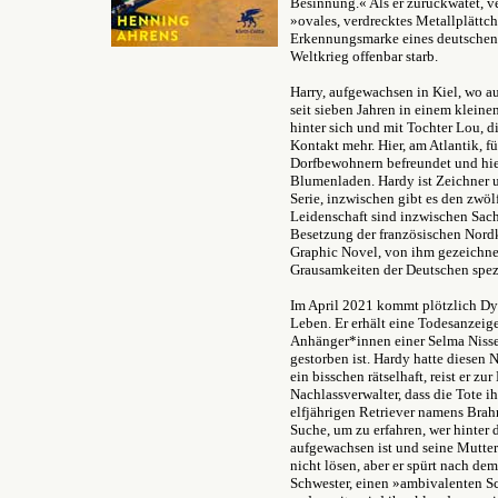
Besinnung.« Als er zurückwatet, ve
»ovales, verdrecktes Metallplättch
Erkennungsmarke eines deutschen 
Weltkrieg offenbar starb.
Harry, aufgewachsen in Kiel, wo 
seit sieben Jahren in einem kleine
hinter sich und mit Tochter Lou, d
Kontakt mehr. Hier, am Atlantik, füh
Dorfbewohnern befreundet und hier
Blumenladen. Hardy ist Zeichner u
Serie, inzwischen gibt es den zwö
Leidenschaft sind inzwischen Sac
Besetzung der französischen Nordk
Graphic Novel, von ihm gezeichnet
Grausamkeiten der Deutschen spezi
Im April 2021 kommt plötzlich Dyn
Leben. Er erhält eine Todesanzeig
Anhänger*innen einer Selma Nisse
gestorben ist. Hardy hatte diesen 
ein bisschen rätselhaft, reist er z
Nachlassverwalter, dass die Tote i
elfjährigen Retriever namens Brahm
Suche, um zu erfahren, wer hinter 
aufgewachsen ist und seine Mutter 
nicht lösen, aber er spürt nach de
Schwester, einen »ambivalenten Sc