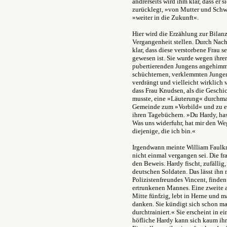
andrerseits wird ihm klar, dass er s
zurücklegt, »von Mutter und Schwe
»weiter in die Zukunft«.
Hier wird die Erzählung zur Bilanz
Vergangenheit stellen. Durch Nach
klar, dass diese verstorbene Frau 
gewesen ist. Sie wurde wegen ihrer
pubertierenden Jungens angehimme
schüchternen, verklemmten Jungen
verdrängt und vielleicht wirklich 
dass Frau Knudsen, als die Geschic
musste, eine »Läuterung« durchmac
Gemeinde zum »Vorbild« und zu ein
ihren Tagebüchern. »Du Hardy, has
Was uns widerfuhr, hat mir den We
diejenige, die ich bin.«
Irgendwann meinte William Faulkne
nicht einmal vergangen sei. Die fra
den Beweis. Hardy fischt, zufälli
deutschen Soldaten. Das lässt ihn 
Polizistenfreundes Vincent, finde
ertrunkenen Mannes. Eine zweite a
Mitte fünfzig, lebt in Herne und 
danken. Sie kündigt sich schon mal
durchtrainiert.« Sie erscheint in
höfliche Hardy kann sich kaum ih