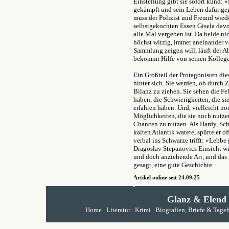
Einstellung gibt sie sofort kund: 
gekämpft und sein Leben dafür geg
muss der Polizist und Freund wiede
selbstgekochten Essen Gisela davo
alle Mal vergeben ist. Da beide nic
höchst witzig, immer aneinander vo
Sammlung zeigen will, läuft der A
bekommt Hilfe von seinen Kollege
Ein Großteil der Protagonisten die
hinter sich. Sie werden, ob durch 
Bilanz zu ziehen. Sie sehen die Fe
haben, die Schwierigkeiten, die si
erfahren haben. Und, vielleicht no
Möglichkeiten, die sie noch nutze
Chancen zu nutzen. Als Hardy, Sc
kalten Atlantik watete, spürte er 
verbal ins Schwarze trifft: »Lebbe 
Dragoslav Stepanovics Einsicht wir
und doch anziehende Art, und das 
gesagt, eine gute Geschichte.
Artikel online seit 24.09.25
Glanz & Elend
Home
Literatur
Krimi
Biografien, Briefe & Tage