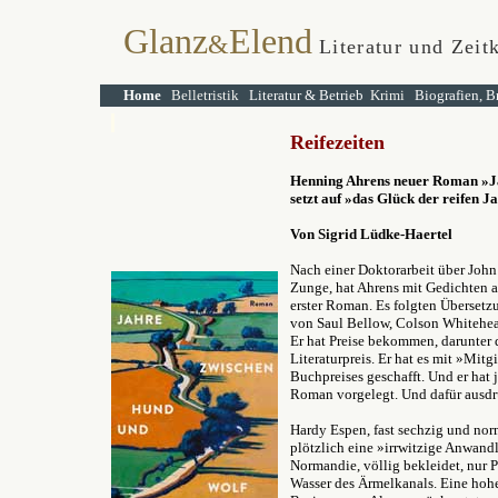
Glanz
Elend
&
Literatur und Zeit
Home
Belletristik
Literatur & Betrieb
Krimi
Biografien, B
Reifezeiten
Henning Ahrens neuer Roman »J
setzt auf »das Glück der reifen J
Von Sigrid Lüdke-Haertel
Nach einer Doktorarbeit über John
Zunge, hat Ahrens mit Gedichten a
erster Roman. Es folgten Übersetz
von Saul Bellow, Colson Whitehea
Er hat Preise bekommen, darunter
Literaturpreis. Er hat es mit »Mit
Buchpreises geschafft. Und er hat 
Roman vorgelegt. Und dafür ausd
Hardy Espen, fast sechzig und nor
plötzlich eine »irrwitzige Anwand
Normandie, völlig bekleidet, nur P
Wasser des Ärmelkanals. Eine hohe 