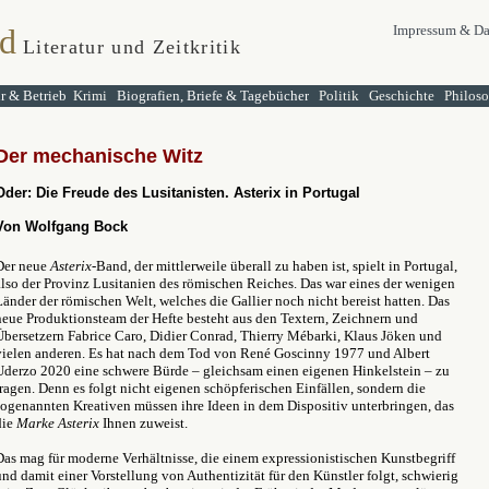
d
Impressum & Da
Literatur und Zeitkritik
ur & Betrieb
Krimi
Biografien, Briefe & Tagebücher
Politik
Geschichte
Philos
Der mechanische Witz
Oder: Die Freude des Lusitanisten. Asterix in Portugal
Von Wolfgang Bock
Der neue
Asterix
-Band, der mittlerweile überall zu haben ist, spielt in Portugal,
also der Provinz Lusitanien des römischen Reiches. Das war eines der wenigen
Länder der römischen Welt, welches die Gallier noch nicht bereist hatten. Das
neue Produktionsteam der Hefte besteht aus den Textern, Zeichnern und
Übersetzern Fabrice Caro, Didier Conrad, Thierry Mébarki, Klaus Jöken und
vielen anderen. Es hat nach dem Tod von René Goscinny 1977 und Albert
Uderzo 2020 eine schwere Bürde – gleichsam einen eigenen Hinkelstein – zu
tragen. Denn es folgt nicht eigenen schöpferischen Einfällen, sondern die
sogenannten Kreativen müssen ihre Ideen in dem Dispositiv unterbringen, das
die
Marke Asterix
Ihnen zuweist.
Das mag für moderne Verhältnisse, die einem expressionistischen Kunstbegriff
und damit einer Vorstellung von Authentizität für den Künstler folgt, schwierig