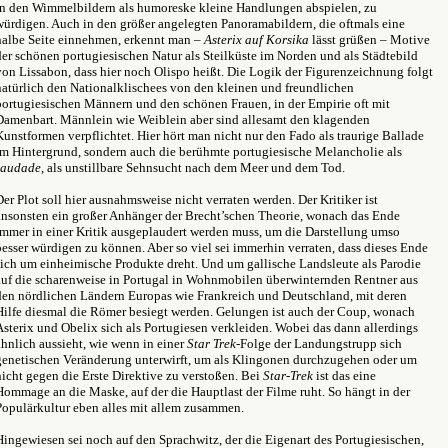
in den Wimmelbildern als humoreske kleine Handlungen abspielen, zu
würdigen. Auch in den größer angelegten Panoramabildern, die oftmals eine
halbe Seite einnehmen, erkennt man –
Asterix auf Korsika
lässt grüßen – Motive
der schönen portugiesischen Natur als Steilküste im Norden und als Städtebild
von Lissabon, dass hier noch Olispo heißt. Die Logik der Figurenzeichnung folgt
natürlich den Nationalklischees von den kleinen und freundlichen
portugiesischen Männern und den schönen Frauen, in der Empirie oft mit
Damenbart. Männlein wie Weiblein aber sind allesamt den klagenden
Kunstformen verpflichtet. Hier hört man nicht nur den Fado als traurige Ballade
im Hintergrund, sondern auch die berühmte portugiesische Melancholie als
saudade
, als unstillbare Sehnsucht nach dem Meer und dem Tod.
Der Plot soll hier ausnahmsweise nicht verraten werden. Der Kritiker ist
ansonsten ein großer Anhänger der Brecht’schen Theorie, wonach das Ende
immer in einer Kritik ausgeplaudert werden muss, um die Darstellung umso
besser würdigen zu können. Aber so viel sei immerhin verraten, dass dieses Ende
sich um einheimische Produkte dreht. Und um gallische Landsleute als Parodie
auf die scharenweise in Portugal in Wohnmobilen überwinternden Rentner aus
den nördlichen Ländern Europas wie Frankreich und Deutschland, mit deren
Hilfe diesmal die Römer besiegt werden. Gelungen ist auch der Coup, wonach
Asterix und Obelix sich als Portugiesen verkleiden. Wobei das dann allerdings
ähnlich aussieht, wie wenn in einer
Star Trek
-Folge der Landungstrupp sich
genetischen Veränderung unterwirft, um als Klingonen durchzugehen oder um
nicht gegen die Erste Direktive zu verstoßen. Bei
Star-Trek
ist das eine
Hommage an die Maske, auf der die Hauptlast der Filme ruht. So hängt in der
Populärkultur eben alles mit allem zusammen.
Hingewiesen sei noch auf den Sprachwitz, der die Eigenart des Portugiesischen,