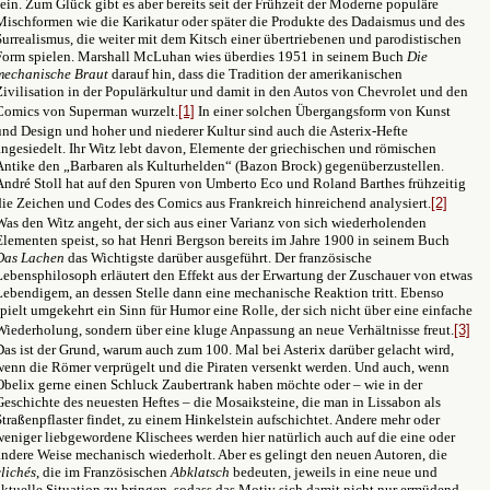
sein. Zum Glück gibt es aber bereits seit der Frühzeit der Moderne populäre
Mischformen wie die Karikatur oder später die Produkte des Dadaismus und des
Surrealismus, die weiter mit dem Kitsch einer übertriebenen und parodistischen
Form spielen. Marshall McLuhan wies überdies 1951 in seinem Buch
Die
mechanische Braut
darauf hin, dass die Tradition der amerikanischen
Zivilisation in der Populärkultur und damit in den Autos von Chevrolet und den
Comics von Superman wurzelt.
[1]
In einer solchen Übergangsform von Kunst
und Design und hoher und niederer Kultur sind auch die Asterix-Hefte
angesiedelt. Ihr Witz lebt davon, Elemente der griechischen und römischen
Antike den „Barbaren als Kulturhelden“ (Bazon Brock) gegenüberzustellen.
André Stoll hat auf den Spuren von Umberto Eco und Roland Barthes frühzeitig
die Zeichen und Codes des Comics aus Frankreich hinreichend analysiert.
[2]
Was den Witz angeht, der sich aus einer Varianz von sich wiederholenden
Elementen speist, so hat Henri Bergson bereits im Jahre 1900 in seinem Buch
Das Lachen
das Wichtigste darüber ausgeführt. Der französische
Lebensphilosoph erläutert den Effekt aus der Erwartung der Zuschauer von etwas
Lebendigem, an dessen Stelle dann eine mechanische Reaktion tritt. Ebenso
spielt umgekehrt ein Sinn für Humor eine Rolle, der sich nicht über eine einfache
Wiederholung, sondern über eine kluge Anpassung an neue Verhältnisse freut.
[3]
Das ist der Grund, warum auch zum 100. Mal bei Asterix darüber gelacht wird,
wenn die Römer verprügelt und die Piraten versenkt werden. Und auch, wenn
Obelix gerne einen Schluck Zaubertrank haben möchte oder – wie in der
Geschichte des neuesten Heftes – die Mosaiksteine, die man in Lissabon als
Straßenpflaster findet, zu einem Hinkelstein aufschichtet. Andere mehr oder
weniger liebgewordene Klischees werden hier natürlich auch auf die eine oder
andere Weise mechanisch wiederholt. Aber es gelingt den neuen Autoren, die
clichés
, die im Französischen
Abklatsch
bedeuten, jeweils in eine neue und
aktuelle Situation zu bringen, sodass das Motiv sich damit nicht nur ermüdend