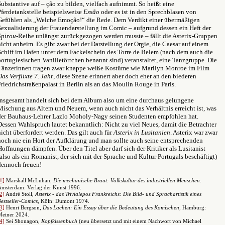
Substantive auf – ção zu bilden, vielfach aufnimmt. So heißt eine
Pferdetankstelle beispielsweise
Essão
oder es ist in den Sprechblasen von
Gefühlen als „Welche Emoção!“ die Rede. Dem Verdikt einer übermäßigen
Sexualisierung der Frauendarstellung im Comic – aufgrund dessen ein Heft der
Spirou
-Reihe unlängst zurückgezogen werden musste – fällt die Asterix-Gruppen
nicht anheim. Es gibt zwar bei der Darstellung der Orgie, die Caesar auf einem
Schiff im Hafen unter dem Fackelschein des Torre de Belem (nach dem auch die
portugiesischen Vanilletörtchen benannt sind) veranstaltet, eine Tanzgruppe. Die
Tänzerinnen tragen zwar knappe weiße Kostüme wie Marilyn Monroe im Film
Das Verflixte 7. Jahr
, diese Szene erinnert aber doch eher an den biederen
Friedrichstraßenpalast in Berlin als an das Moulin Rouge in Paris.
Insgesamt handelt sich bei dem Album also um eine durchaus gelungene
Mischung aus Altem und Neuem, wenn auch nicht das Verhältnis erreicht ist, was
der Bauhaus-Lehrer Lazlo Moholy-Nagy seinen Studenten empfohlen hat.
Dessen Wahlspruch lautet bekanntlich: Nicht zu viel Neues, damit die Betrachter
nicht überfordert werden. Das gilt auch für
Asterix in Lusitanien
. Asterix war zwar
noch nie ein Hort der Aufklärung und man sollte auch seine entsprechenden
Hoffnungen dämpfen. Über den Titel aber darf sich der Kritiker als Lusitanist
(also als ein Romanist, der sich mit der Sprache und Kultur Portugals beschäftigt)
dennoch freuen!
1]
Marshall McLuhan,
Die mechanische Braut: Volkskultur des industriellen Menschen
.
Amsterdam: Verlag der Kunst 1996.
2]
André Stoll,
Asterix - das Trivialepos Frankreichs: Die Bild- und Sprachartistik eines
estseller-Comics
, Köln: Dumont 1974.
3]
Henri Bergson,
Das Lachen: Ein Essay über die Bedeutung des Komischen
, Hamburg:
Meiner 2024.
4]
Sei Shonagon,
Kopfkissenbuch
(neu übersetzt und mit einem Nachwort von Michael