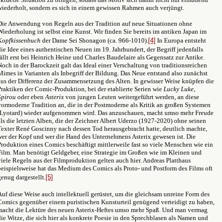
wiederholt, sondern es sich in einem gewissen Rahmen auch verjüngt.
Die Anwendung von Regeln aus der Tradition auf neue Situationen ohne
Wiederholung ist selbst eine Kunst. Wir finden Sie bereits im antiken Japan im
Kopfkissenbuch
der Dame
Sei Shonagon
(ca. 966-1010).
[4]
In Europa entsteht
die Idee eines authentischen Neuen im 19. Jahrhundert, der Begriff jedenfalls
fällt erst bei Heinrich Heine und Charles Baudelaire als Gegensatz zur Antike.
Noch in der Barockzeit galt das Ideal einer Verschaltung von traditionsreichen
Mimes in Varianten als Inbegriff der Bildung. Das Neue entstand also zunächst
aus der Differenz der Zusammensetzung des Alten. In gewisser Weise knüpfen die
Praktiken der Comic-Produktion, bei der etablierte Serien wie
Lucky Luke
,
Spirou
oder eben
Asterix
von jungen Leuten weitergeführt werden, an diese
vormoderne Tradition an, die in der Postmoderne als Kritik an großen Systemen
(Lyotard) wieder aufgenommen wird. Das anzuschauen, macht umso mehr Freude
als die letzten Alben, die der Zeichner Albert Uderzo (1927-2020) ohne seinen
Texter René Goscinny nach dessen Tod herausgebracht hatte, deutlich machte,
wer der Kopf und wer die Hand des Unternehmens Asterix gewesen ist. Die
Produktion eines Comics beschäftigt mittlerweile fast so viele Menschen wie ein
Film. Man benötigt Geldgeber, eine Strategie im Großen wie im Kleinen und
viele Regeln aus der Filmproduktion gelten auch hier. Andreas Platthaus
beispielsweise hat das Medium des Comics als Proto- und Postform des Films oft
genug dargestellt.
[5]
Auf diese Weise auch intellektuell gerüstet, um die gleichsam unreine Form des
Comics gegenüber einem puristischen Kunsturteil genügend verteidigt zu haben,
macht die Lektüre des neuen Asterix-Heftes umso mehr Spaß. Und man vermag
die Witze, die sich hier als konkrete Poesie in den Sprechblasen als Namen und