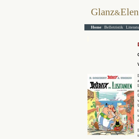
Glanz
Elen
&
Home
Belletristik
Literat