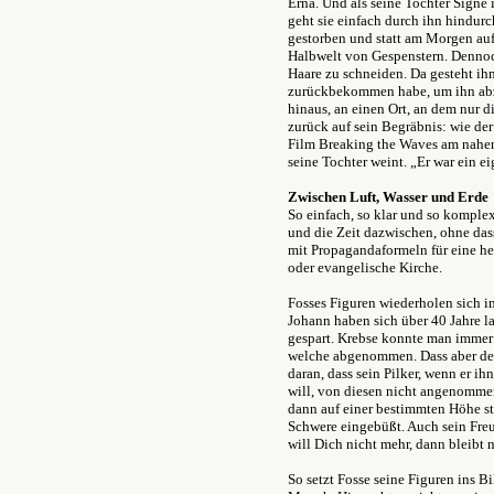
Erna. Und als seine Tochter Signe
geht sie einfach durch ihn hindurch
gestorben und statt am Morgen aufg
Halbwelt von Gespenstern. Dennoc
Haare zu schneiden. Da gesteht ihm
zurückbekommen habe, um ihn abzu
hinaus, an einen Ort, an dem nur 
zurück auf sein Begräbnis: wie der
Film Breaking the Waves am nahen 
seine Tochter weint. „Er war ein ei
Zwischen Luft, Wasser und Erde
So einfach, so klar und so komple
und die Zeit dazwischen, ohne dass
mit Propagandaformeln für eine h
oder evangelische Kirche.
Fosses Figuren wiederholen sich i
Johann haben sich über 40 Jahre l
gespart. Krebse konnte man immer
welche abgenommen. Dass aber den
daran, dass sein Pilker, wenn er 
will, von diesen nicht angenommen
dann auf einer bestimmten Höhe ste
Schwere eingebüßt. Auch sein Freun
will Dich nicht mehr, dann bleibt 
So setzt Fosse seine Figuren ins 