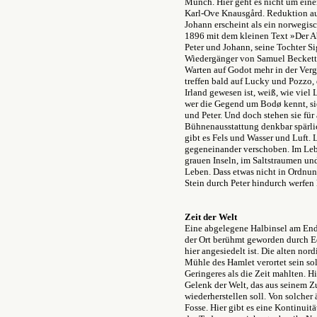
Munch. Hier geht es nicht um eine
Karl-Ove Knausgård. Reduktion aufs
Johann erscheint als ein norwegisc
1896 mit dem kleinen Text »Der Abe
Peter und Johann, seine Tochter S
Wiedergänger von Samuel Becketts
Warten auf Godot mehr in der Verg
treffen bald auf Lucky und Pozzo, 
Irland gewesen ist, weiß, wie viel
wer die Gegend um Bodø kennt, si
und Peter. Und doch stehen sie für
Bühnenausstattung denkbar spärlich
gibt es Fels und Wasser und Luft. 
gegeneinander verschoben. Im Leb
grauen Inseln, im Saltstraumen un
Leben. Dass etwas nicht in Ordnung
Stein durch Peter hindurch werfen
Zeit der Welt
Eine abgelegene Halbinsel am End
der Ort berühmt geworden durch E
hier angesiedelt ist. Die alten nor
Mühle des Hamlet verortet sein sol
Geringeres als die Zeit mahlten. H
Gelenk der Welt, das aus seinem 
wiederherstellen soll. Von solcher
Fosse. Hier gibt es eine Kontinuitä