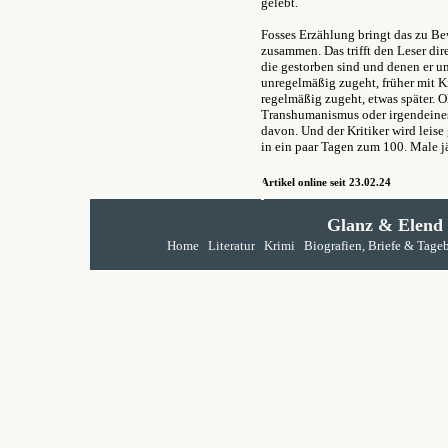
gelebt.
Fosses Erzählung bringt das zu Be
zusammen. Das trifft den Leser dire
die gestorben sind und denen er u
unregelmäßig zugeht, früher mit K
regelmäßig zugeht, etwas später. 
Transhumanismus oder irgendeines 
davon. Und der Kritiker wird leise 
in ein paar Tagen zum 100. Male jä
Artikel online seit 23.02.24
Glanz & Elend
Home
Literatur
Krimi
Biografien, Briefe & Tage