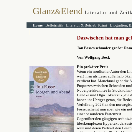
Glanz
Elend
&
Literatur und Zeit
Home
Belletristik
Literatur & Betrieb
Krimi
Biografien, B
Dazwischen hat man gel
Jon Fosses schmaler großer Ro
Von Wolfgang Bock
Ein prekärer Preis
Wenn ein nordischer Autor den Li
weiß man als Leser außerhalb Skan
verdient hat. Manchmal geht die A
Proporzes zwischen Schweden und
Nobelpreiskomitee in Stockholm, d
Handke und Olga Tokarczuk, die 
haben ihr Übriges getan, die Bedeu
Verleihung 2023 an den norwegis
Fosse, scheint nun aber wie ein n
einer besonderen Fastenzeit.
Gegenüber den gängigen technizis
überkomplexen Hypertext darzustel
wäre und deren Partikel den Leser