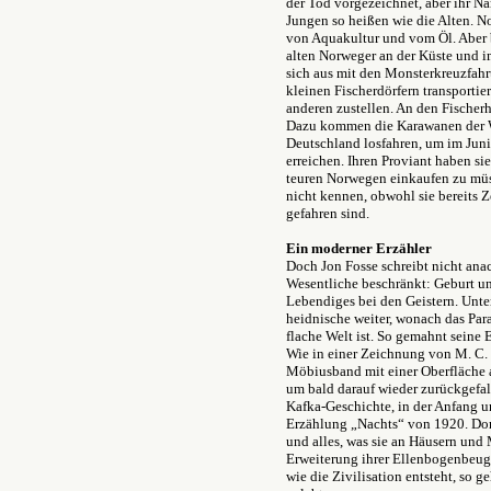
der Tod vorgezeichnet, aber ihr Na
Jungen so heißen wie die Alten. No
von Aquakultur und vom Öl. Aber ba
alten Norweger an der Küste und i
sich aus mit den Monsterkreuzfah
kleinen Fischerdörfern transportier
anderen zustellen. An den Fischerh
Dazu kommen die Karawanen der W
Deutschland losfahren, um im Jun
erreichen. Ihren Proviant haben si
teuren Norwegen einkaufen zu müss
nicht kennen, obwohl sie bereits
gefahren sind.
Ein moderner Erzähler
Doch Jon Fosse schreibt nicht anac
Wesentliche beschränkt: Geburt un
Lebendiges bei den Geistern. Unter
heidnische weiter, wonach das Para
flache Welt ist. So gemahnt seine
Wie in einer Zeichnung von M. C. E
Möbiusband mit einer Oberfläche 
um bald darauf wieder zurückgefalt
Kafka-Geschichte, in der Anfang 
Erzählung „Nachts“ von 1920. Do
und alles, was sie an Häusern und M
Erweiterung ihrer Ellenbogenbeuge,
wie die Zivilisation entsteht, so 