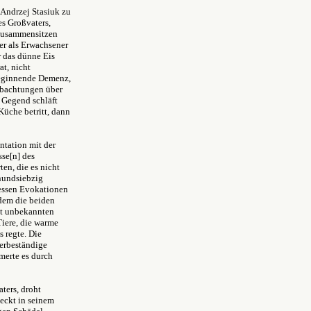
 Andrzej Stasiuk zu
es Großvaters,
 zusammensitzen
er als Erwachsener
r das dünne Eis
at, nicht
 beginnende Demenz,
eobachtungen über
e Gegend schläft
Küche betritt, dann
ntation mit der
se[n] des
en, die es nicht
nundsiebzig
dessen Evokationen
 dem die beiden
it unbekannten
Tiere, die warme
 regte. Die
uerbeständige
merte es durch
ters, droht
deckt in seinem