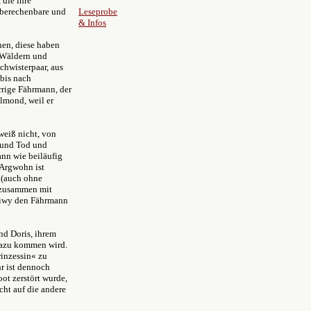
 die ihre
nberechenbare und
Leseprobe
& Infos
nen, diese haben
n Wäldern und
chwisterpaar, aus
 bis nach
rrige Fährmann, der
llmond, weil er
weiß nicht, von
 und Tod und
ann wie beiläufig
 Argwohn ist
 (auch ohne
r zusammen mit
 Siwy den Fährmann
nd Doris, ihrem
 dazu kommen wird.
rinzessin« zu
hr ist dennoch
ot zerstört wurde,
cht auf die andere