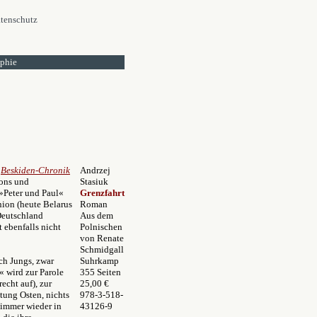
tenschutz
ophie
e
Beskiden-Chronik
Andrzej
tons und
Stasiuk
 »Peter und Paul«
Grenzfahrt
ion (heute Belarus
Roman
-Deutschland
Aus dem
 ebenfalls nicht
Polnischen
von Renate
Schmidgall
ch Jungs, zwar
Suhrkamp
« wird zur Parole
355 Seiten
cht auf), zur
25,00 €
tung Osten, nichts
978-3-518-
 immer wieder in
43126-9