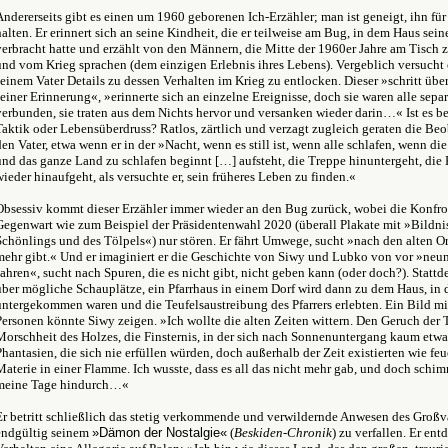
Andererseits gibt es einen um 1960 geborenen Ich-Erzähler; man ist geneigt, ihn für
halten. Er erinnert sich an seine Kindheit, die er teilweise am Bug, in dem Haus sein
verbracht hatte und erzählt von den Männern, die Mitte der 1960er Jahre am Tisch
und vom Krieg sprachen (dem einzigen Erlebnis ihres Lebens). Vergeblich versucht 
seinem Vater Details zu dessen Verhalten im Krieg zu entlocken. Dieser »schritt übe
seiner Erinnerung«, »erinnerte sich an einzelne Ereignisse, doch sie waren alle separ
verbunden, sie traten aus dem Nichts hervor und versanken wieder darin…« Ist es
Taktik oder Lebensüberdruss? Ratlos, zärtlich und verzagt zugleich geraten die B
den Vater, etwa wenn er in der »Nacht, wenn es still ist, wenn alle schlafen, wenn di
und das ganze Land zu schlafen beginnt […] aufsteht, die Treppe hinuntergeht, die 
wieder hinaufgeht, als versuchte er, sein früheres Leben zu finden.«
Obsessiv kommt dieser Erzähler immer wieder an den Bug zurück, wobei die Konfro
Gegenwart wie zum Beispiel der Präsidentenwahl 2020 (überall Plakate mit »Bildnis
Schönlings und des Tölpels«) nur stören. Er fährt Umwege, sucht »nach den alten Ort
mehr gibt.« Und er imaginiert er die Geschichte von Siwy und Lubko von vor »neu
Jahren«, sucht nach Spuren, die es nicht gibt, nicht geben kann (oder doch?). Statt
über mögliche Schauplätze, ein Pfarrhaus in einem Dorf wird dann zu dem Haus, in
untergekommen waren und die Teufelsaustreibung des Pfarrers erlebten. Ein Bild m
Personen könnte Siwy zeigen. »Ich wollte die alten Zeiten wittern. Den Geruch der 
Morschheit des Holzes, die Finsternis, in der sich nach Sonnenuntergang kaum etwas
Phantasien, die sich nie erfüllen würden, doch außerhalb der Zeit existierten wie fe
Materie in einer Flamme. Ich wusste, dass es all das nicht mehr gab, und doch schim
meine Tage hindurch…«
Er betritt schließlich das stetig verkommende und verwildernde Anwesen des Großva
endgültig seinem
»Dämon der Nostalgie«
(
Beskiden-Chronik
) zu verfallen. Er ent