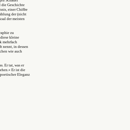
igen Schädel
d die Geschichte
is, einer Chiffre
ählung der (nicht
ksal der meisten
raphie zu
 diese kleine
uk mehrfach
t nennt, in dessen
ischen wie auch
. Er tat, was er
ehen.« Er ist die
 poetischer Eleganz