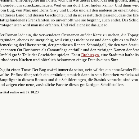
Verhalten eine Allegorie auf Polen: »Ich bin wie dieses Land, das den großen, traur
abwendet, um zurückzuschauen. Weil es nur dort Trost finden kann.« Und dann wir
vom Bug, von Max und Doris, Siwy und Lubko und all den anderen zu einem Gleichn
auf dieses Land und dessen Geschichte, und da ist es natürlich passend, dass die Erz
stattgefundenen) Grenzfahrten, so unverhofft wie sie beginnt, auch endet. Das Schic
Protagonisten wird man nie erfahren. Und vielleicht ist das gut so.
Der Roman lädt ein, die verwendeten Ortsnamen auf der Karte zu suchen, die Topog
ergründen, aber es ist unergiebig, weil einiges nicht passt und dann gibt es am Ende
Bemerkung der Übersetzerin, der grandiosen Renate Schmidgall, die den von Stasi
genannten Ort Dorihuzca als Camouflage enthüllt und den richtigen Namen der Stad
Umfeld große Teile der Geschichte spielen. Es ist
Drohiczyn
, eine Stadt mit kathol
orthodoxen Kirchen und plötzlich bekommen einige Details einen Sinn.
Es gibt einen Trost: Der Bug »wird immer da sein«, »ein wilder, ein anmaßender Fluss
wollte. Er floss über, strich ein, ertränkte, um sich dann in sein Hauptbett zurückzuzi
Hauptfigur in diesem Roman und die Schilderungen, die Stasiuk versucht, sind von
und zeigen eine neue, zusätzliche Facette dieses großartigen Schriftstellers.
rtikel online seit 07.10.23