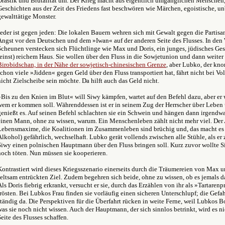
Drastik und Brutalität um. Der Krieg macht aus eigentlich umgänglichen Menschen,
Geschichten aus der Zeit des Friedens fast beschwören wie Märchen, egoistische, u
gewalttätige Monster.
Jeder ist gegen jeden: Die lokalen Bauern wehren sich mit Gewalt gegen die Partisa
Angst vor den Deutschen und dem »Iwan« auf der anderen Seite des Flusses. In de
Scheunen verstecken sich Flüchtlinge wie Max und Doris, ein junges, jüdisches Ges
(einst) reichem Haus. Sie wollen über den Fluss in die Sowjetunion und dann weiter
Birobidschan, in der Nähe der sowjetisch-chinesischen Grenze
, aber Lubko, der kno
schon viele »Jidden« gegen Geld über den Fluss transportiert hat, fährt nicht bei Vo
nicht Zielscheibe sein möchte. Da hilft auch das Geld nicht.
»Bis zu den Knien im Blut« will Siwy kämpfen, wartet auf den Befehl dazu, aber er 
wem er kommen soll. Währenddessen ist er in seinem Zug der Herrscher über Leben
genießt es. Auf seinen Befehl schlachten sie ein Schwein und hängen dann irgendw
einen Mann, ohne zu wissen, warum. Ein Menschenleben zählt nicht mehr viel. Der
Lebensmaxime, die Koalitionen im Zusammenleben sind brüchig und, das macht es
Alkohol) gefährlich, wechselhaft. Lubko gerät vollends zwischen alle Stühle, als e
Siwy einen polnischen Hauptmann über den Fluss bringen soll. Kurz zuvor wollte
noch töten. Nun müssen sie kooperieren.
Kontrastiert wird dieses Kriegsszenario einerseits durch die Träumereien von Max u
seltsam entrückten Ziel. Zudem begehren sich beide, ohne zu wissen, ob es jemals
Als Doris fiebrig erkrankt, versucht er sie, durch das Erzählen von ihr als »Tartarenp
trösten. Bei Lubkos Frau finden sie vorläufig einen sicheren Unterschlupf; die Gefa
ständig da. Die Perspektiven für die Überfahrt rücken in weite Ferne, weil Lubkos Bo
was sie noch nicht wissen. Auch der Hauptmann, der sich sinnlos betrinkt, wird es ni
Seite des Flusses schaffen.