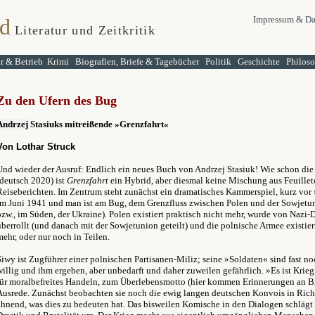
d
Impressum & Da
Literatur und Zeitkritik
ur & Betrieb
Krimi
Biografien, Briefe & Tagebücher
Politik
Geschichte
Philos
Zu den Ufern des Bug
Andrzej
Stasiuks
mitreißende »
Grenzfahrt
«
Von Lothar Struck
Und wieder der Ausruf: Endlich ein neues Buch von Andrzej Stasiuk! Wie schon di
(deutsch 2020) ist
Grenzfahrt
ein Hybrid, aber diesmal keine Mischung aus Feuille
Reiseberichten. Im Zentrum steht zunächst ein dramatisches Kammerspiel, kurz vor
im Juni 1941 und man ist am Bug, dem Grenzfluss zwischen Polen und der Sowjetun
bzw., im Süden, der Ukraine). Polen existiert praktisch nicht mehr, wurde von Nazi
überrollt (und danach mit der Sowjetunion geteilt) und die polnische Armee existiert
mehr, oder nur noch in Teilen.
Siwy ist Zugführer einer polnischen Partisanen-Miliz; seine »Soldaten« sind fast no
willig und ihm ergeben, aber unbedarft und daher zuweilen gefährlich. »Es ist Krieg
für moralbefreites Handeln, zum Überlebensmotto (hier kommen Erinnerungen an Bre
Ausrede. Zunächst beobachten sie noch die ewig langen deutschen Konvois in Rich
ahnend, was dies zu bedeuten hat. Das bisweilen Komische in den Dialogen schlägt