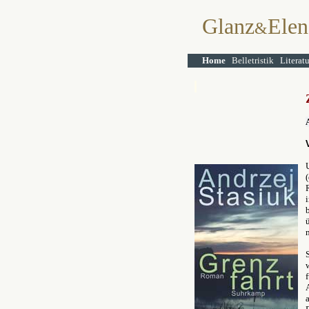
Glanz
Elen
&
Home
Belletristik
Literat