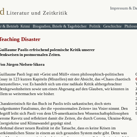
d
Impressum & Da
Literatur und Zeitkritik
ur & Betrieb
Krimi
Biografien, Briefe & Tagebücher
Politik
Geschichte
Philos
Teaching Disaster
Guillaume Paolis erfrischend polemische Kritik unserer
Denkweisen in postnormalen Zeiten.
Von Jürgen Nielsen-Sikora
Guillaume Paoli legt mit »Geist und Müll« einen philosophisch-politischen
Essay in 123 kurzen Kapiteln (Miszellen) mit der Absicht, das »Chaos chaotisch
darzustellen«, vor. Es handelt sich um eine radikale Kritik althergebrachter
Denkgewohnheiten sowie um einen Abgesang auf den Glauben, wir könnten in
allem so weitermachen wie bisher.
Charakteristisch für das Buch ist Paolis teils sarkastischer, doch stets
aufgeräumter Fatalismus, der die »postnormalen Zeiten« ins Visier nimmt. Den
Begriff leiht sich Paoli von dem US-amerikanischen Wissenschaftsphilosophen
Jerome Ravetz und reflektiert damit die Zeiten, die durch Corona, Ukraine-Krieg,
Energiekrise und Klimawandel geprägt sind.
Merkmal dieser neuen Realität ist die Tatsache, dass es keine Krisen im
herkömmlichen Sinne in einem an sich gesunden System mehr gibt. Denn was