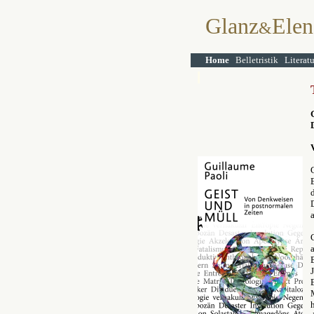
Glanz
Elen
&
Home
Belletristik
Literat