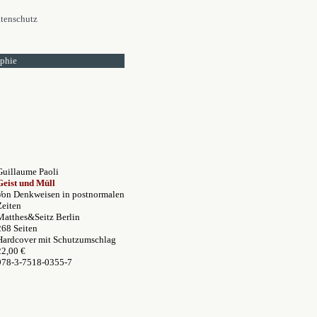
tenschutz
ophie
Guillaume Paoli
Geist und Müll
Von Denkweisen in postnormalen
Zeiten
Matthes&Seitz Berlin
268 Seiten
Hardcover mit Schutzumschlag
22,00 €
978-3-7518-0355-7