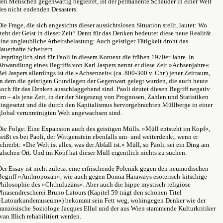
den Menschen gegenwärtig begleitet, ist der permanente Schauder in einer Welt
des nicht endenden Desasters.
Die Frage, die sich angesichts dieser aussichtslosen Situation stellt, lautet: Wo
steht der Geist in dieser Zeit? Denn für das Denken bedeutet diese neue Realität
eine unglaubliche Arbeitsbelastung: Auch geistiger Tätigkeit droht das
dauerhafte Scheitern.
Ursprünglich sind für Paoli in diesem Kontext die frühen 1970er Jahre. In
Abwandlung eines Begriffs von Karl Jaspers nennt er diese Zeit »Achsenjahre«.
Bei Jaspers allerdings ist die »Achsenzeit« (ca. 800-300 v. Chr.) jener Zeitraum,
in dem die geistigen Grundlagen der Gegenwart gelegt wurden, die auch heute
noch für das Denken ausschlaggebend sind. Paoli deutet diesen Begriff negativ
um – als jene Zeit, in der der Siegeszug von Prognosen, Zahlen und Statistiken
eingesetzt und die durch den Kapitalismus hervorgebrachten Müllberge in einer
global verunreinigten Welt angewachsen sind.
Die Folge: Eine Expansion auch des geistigen Mülls. »Müll entsteht im Kopf«,
heißt es bei Paoli, der Wittgenstein ebenfalls um- und weiterdenkt, wenn er
schreibt: »Die Welt ist alles, was der Abfall ist.« Müll, so Paoli, sei ein Ding am
falschen Ort. Und im Kopf hat dieser Müll eigentlich nichts zu suchen.
Der Essay ist nicht zuletzt eine erfrischende Polemik gegen den neumodischen
Begriff »Anthropozän«, wie auch gegen Donna Haraways esoterisch-kitschige
Philosophie des »Chthuluzäns«. Aber auch die hippe mystisch-religiöse
Phrasendrescherei Bruno Latours (Kapitel 59 trägt den schönen Titel
»Latourkundemuseum«) bekommt sein Fett weg, wohingegen Denker wie der
französische Soziologe Jacques Ellul und der aus Wien stammende Kulturkritiker
Ivan Illich rehabilitiert werden.