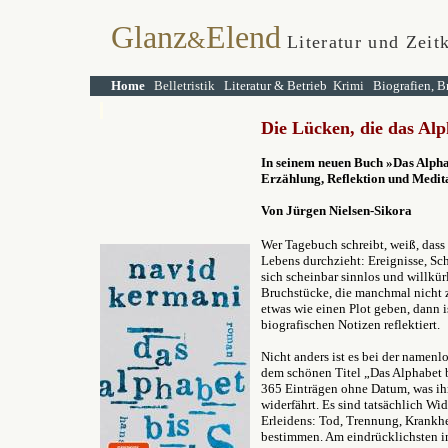
Glanz
Elend
&
Literatur und Zeit
Home
Belletristik
Literatur & Betrieb
Krimi
Biografien, B
Die Lücken, die das Alp
In seinem neuen Buch
»Das Alpha
Erzählung, Reflektion und Medita
Von Jürgen Nielsen-Sikora
Wer Tagebuch schreibt, weiß, dass
Lebens durchzieht: Ereignisse, Sch
sich scheinbar sinnlos und willkü
Bruchstücke, die manchmal nicht z
etwas wie einen Plot geben, dann is
biografischen Notizen reflektiert.
Nicht anders ist es bei der namen
dem schönen Titel „Das Alphabet bi
365 Einträgen ohne Datum, was ihr a
widerfährt. Es sind tatsächlich Wi
Erleidens: Tod, Trennung, Krankhe
bestimmen. Am eindrücklichsten in