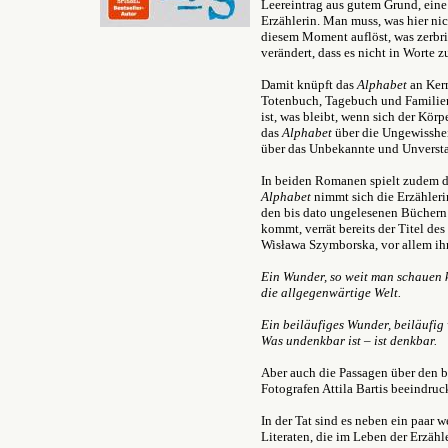
Leereintrag aus gutem Grund, eine
Erzählerin. Man muss, was hier nich
diesem Moment auflöst, was zerbri
verändert, dass es nicht in Worte zu
Damit knüpft das
Alphabet
an Ker
Totenbuch, Tagebuch und Familien
ist, was bleibt, wenn sich der Körp
das
Alphabet
über die Ungewissheit
über das Unbekannte und Unverstan
In beiden Romanen spielt zudem di
Alphabet
nimmt sich die Erzähleri
den bis dato ungelesenen Büchern 
kommt, verrät bereits der Titel d
Wisława Szymborska, vor allem ih
Ein Wunder, so weit man schauen 
die allgegenwärtige Welt.
Ein beiläufiges Wunder, beiläufig 
Was undenkbar ist – ist denkbar.
Aber auch die Passagen über den b
Fotografen Attila Bartis beeindruc
In der Tat sind es neben ein paar
Literaten, die im Leben der Erzähle