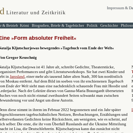
d
Impressum & Da
Literatur und Zeitkritik
ur & Betrieb
Krimi
Biografien, Briefe & Tagebücher
Politik
Geschichte
Philos
Eine
»
Form absoluter Freiheit
«
Natalja Kljutscharjowas
bewegendes »
Tagebuch vom Ende der Welt
«
Von Gregor Keuschnig
Natalja Kljutscharjowa ist 41 Jahre alt, schreibt Gedichte, Theaterstücke,
organisiert Performances und gibt Literaturworkshops. Sie hat zwei Kinder und
lebt in
Jaroslawl
, einer mehr als tausend Jahre alten Stadt, 300 km nordöstlich
von Moskau entfernt. Auf dem Bild im soeben von ihr erschienenen
Tagebuch
vom Ende der Welt
sieht man eine nachdenklich schauende Frau mit Hoodie und
Lederjacke. Nach der Lektüre dieses von Ganna-Maria Braungardt übersetzten
Buches von noch nicht einmal zweihundert Seiten schwankt man zwischen
Bewunderung vor und Angst um diese Autorin.
Denn diese nimmt in ihrem im Februar 2022 begonnenen und ein Jahr später
abgeschlossenen tagebuchähnlichen Notizen, Beobachtungen, Erzählungen und
selbstverfassten Gedichten keine Rücksichten, am wenigsten, wie es scheint, auf
sich selber. Die erste, die ihr vom Überfall Russlands auf die Ukraine Mitteilung
macht ist Lisa, die Deutschlehrerin. Kljutscharjowa kann das zunächst nicht