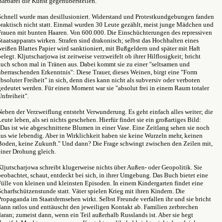
Barbarei die Kunst gegenüberstellen.
Schnell wurde man desillusioniert. Widerstand und Protestkundgebungen fanden
praktisch nicht statt. Einmal wurden 30 Leute gezählt, meist junge Mädchen und
Frauen mit bunten Haaren. Von 600.000. Die Einschüchterungen des repressiven
Staatsapparats wirken. Strafen sind drakonisch; selbst das Hochhalten eines
weißen Blattes Papier wird sanktioniert, mit Bußgeldern und später mit Haft
belegt. Kljutscharjowa ist zeitweise verzweifelt ob ihrer Hilflosigkeit; bricht
auch schon mal in Tränen aus. Dabei kommt sie zu einer "seltsamen und
überraschenden Erkenntnis": Diese Trauer, dieses Weinen, birgt eine "Form
absoluter Freiheit" in sich, denn dies kann nicht als subversiv oder verboten
gedeutet werden. Für einen Moment war sie "absolut frei in einem Raum totaler
Unfreiheit".
Neben der Verzweiflung entsteht Verwunderung. Es geht einfach alles weiter; die
Leute leben, als sei nichts geschehen. Hierfür findet sie ein großartiges Bild:
"Das ist wie abgeschnittene Blumen in einer Vase. Eine Zeitlang sehen sie noch
aus wie lebendig. Aber in Wirklichkeit haben sie keine Wurzeln mehr, keinen
Boden, keine Zukunft." Und dann? Die Frage schwingt zwischen den Zeilen mit,
einer Drohung gleich.
Kljutscharjowa schreibt klugerweise nichts über Außen- oder Geopolitik. Sie
beobachtet, schaut, entdeckt bei sich, in ihrer Umgebung. Das Buch bietet eine
Fülle von kleinen und kleinsten Episoden. In einem Kindergarten findet eine
Scharfschützenstunde statt. Väter spielen Krieg mit ihren Kindern. Die
Propaganda im Staatsfernsehen wirkt. Selbst Freunde verfallen ihr und sie bricht
dann ratlos und enttäuscht den jeweiligen Kontakt ab. Familien zerbrechen
daran; zumeist dann, wenn ein Teil außerhalb Russlands ist. Aber sie hegt