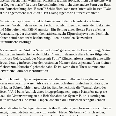
Zweifel. Macht man, wenn man Kontakte radikal abbricht, nicht das gleiche, was
der Gegner macht? Ist diese Unversöhnlichkeit nicht eine andere Form von Hass,
eine Fortschreibung des "Bösen"? Schließlich kann man "nicht alle hassen." Was
ist die angemessene Reaktion? Den Dialog irgendwie aufrecht erhalten?
Vielleicht entspringen Kontaktabbrüche am Ende nicht zuletzt auch einer
gewissen Vorsicht, denn wer weiß schon, ob nicht irgendwo unter den Bekannten
und Mitstreitern ein FSB-Mann sitzt. Ein Beitrag einer älteren Frau auf einer
Veranstaltung, der dies offen thematisiert, macht Kljutscharjowa nachdenklich.
Manche sind noch recht leichtsinnig, liken in sozialen Netzwerken
putinkritische Postings.
Das erstaunliche: "Auf der Seite des Bösen" gebe es, so die Beobachtung, "keine
einzige charismatische Persönlichkeit". Warum dennoch diese überwältigende,
kritiklose Gefolgschaft der Masse mit Putin? Kljutscharjowa mutmaßt eine stille
Bewunderung insbesondere der russischen Männer, dass es jemand "vom kleinen
Wichser zum Herrscher" gebracht habe. Es ist, wenn diese These stimmt, eine
pervertierte Form der Identifikation.
Natürlich denkt Kljutscharjowa auch an die unmittelbaren Täter, die an den
Massakern beteiligt waren. Als sie ein Tagebuch eines russischen Soldaten, das
mit lauter Schreibfehlern gespickt ist, liest, bemerkt sie die "Armseligkeit des
Bösen". Und beim Anblick eines kriegsgefangenen jungen Kämpfers neigt sie
dazu, die Verantwortung an die Befehlshaber, das System Putin, auszulagern.
Hatte der Soldat eine Wahl? Fragen, die auch die Deutschen sehr gut kennen.
Als ausländische Verlage Interesse für ihre Notate zeigen, bekommt sie vor lauter
Angst, irgendwie jetzt entdeckt zu werden, Fieber. Sie beschwört sich selber,