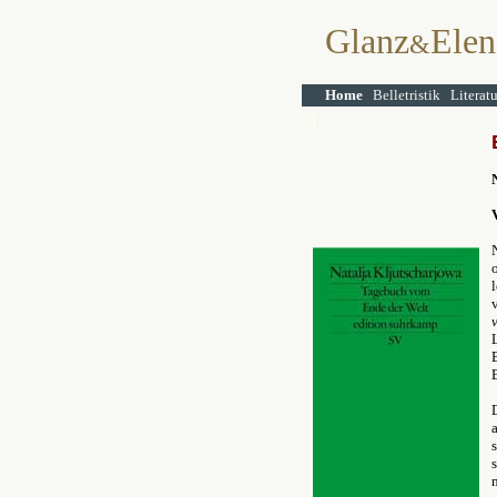
Glanz
Elen
&
Home
Belletristik
Literat