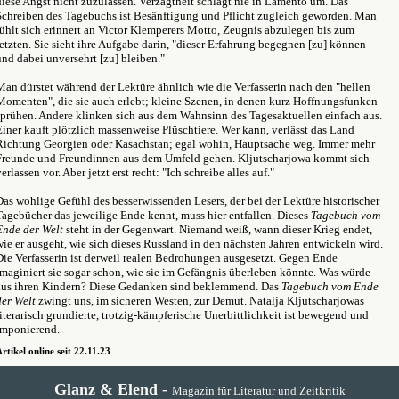
diese Angst nicht zuzulassen. Verzagtheit schlägt nie in Lamento um. Das
Schreiben des Tagebuchs ist Besänftigung und Pflicht zugleich geworden. Man
fühlt sich erinnert an Victor Klemperers Motto, Zeugnis abzulegen bis zum
letzten. Sie sieht ihre Aufgabe darin, "dieser Erfahrung begegnen [zu] können
und dabei unversehrt [zu] bleiben."
Man dürstet während der Lektüre ähnlich wie die Verfasserin nach den "hellen
Momenten", die sie auch erlebt; kleine Szenen, in denen kurz Hoffnungsfunken
sprühen. Andere klinken sich aus dem Wahnsinn des Tagesaktuellen einfach aus.
Einer kauft plötzlich massenweise Plüschtiere. Wer kann, verlässt das Land
Richtung Georgien oder Kasachstan; egal wohin, Hauptsache weg. Immer mehr
Freunde und Freundinnen aus dem Umfeld gehen. Kljutscharjowa kommt sich
erlassen vor. Aber jetzt erst recht: "Ich schreibe alles auf."
Das wohlige Gefühl des besserwissenden Lesers, der bei der Lektüre historischer
Tagebücher das jeweilige Ende kennt, muss hier entfallen. Dieses
Tagebuch vom
Ende der Welt
steht in der Gegenwart. Niemand weiß, wann dieser Krieg endet,
wie er ausgeht, wie sich dieses Russland in den nächsten Jahren entwickeln wird.
Die Verfasserin ist derweil realen Bedrohungen ausgesetzt. Gegen Ende
imaginiert sie sogar schon, wie sie im Gefängnis überleben könnte. Was würde
aus ihren Kindern? Diese Gedanken sind beklemmend. Das
Tagebuch vom Ende
der Welt
zwingt uns, im sicheren Westen, zur Demut. Natalja Kljutscharjowas
literarisch grundierte, trotzig-kämpferische Unerbittlichkeit ist bewegend und
imponierend.
rtikel online seit 22.11.23
Glanz & Elend
-
Magazin für Literatur und Zeitkritik