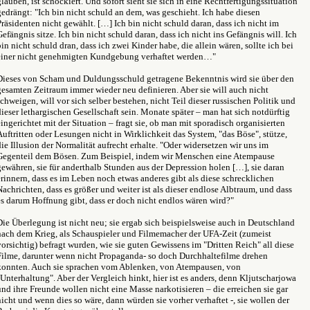
glauben, ist schockiert. Und sofort sieht sie sich in eine Rechtfertigungssituation
gedrängt: "Ich bin nicht schuld an dem, was geschieht. Ich habe diesen
Präsidenten nicht gewählt. […] Ich bin nicht schuld daran, dass ich nicht im
Gefängnis sitze. Ich bin nicht schuld daran, dass ich nicht ins Gefängnis will. Ich
bin nicht schuld dran, dass ich zwei Kinder habe, die allein wären, sollte ich bei
einer nicht genehmigten Kundgebung verhaftet werden…"
Dieses von Scham und Duldungsschuld getragene Bekenntnis wird sie über den
gesamten Zeitraum immer wieder neu definieren. Aber sie will auch nicht
schweigen, will vor sich selber bestehen, nicht Teil dieser russischen Politik und
dieser lethargischen Gesellschaft sein. Monate später – man hat sich notdürftig
eingerichtet mit der Situation – fragt sie, ob man mit sporadisch organisierten
Auftritten oder Lesungen nicht in Wirklichkeit das System, "das Böse", stütze,
die Illusion der Normalität aufrecht erhalte. "Oder widersetzen wir uns im
Gegenteil dem Bösen. Zum Beispiel, indem wir Menschen eine Atempause
gewähren, sie für anderthalb Stunden aus der Depression holen […], sie daran
erinnern, dass es im Leben noch etwas anderes gibt als diese schrecklichen
Nachrichten, dass es größer und weiter ist als dieser endlose Albtraum, und dass
es darum Hoffnung gibt, dass er doch nicht endlos wären wird?"
Die Überlegung ist nicht neu; sie ergab sich beispielsweise auch in Deutschland
nach dem Krieg, als Schauspieler und Filmemacher der UFA-Zeit (zumeist
vorsichtig) befragt wurden, wie sie guten Gewissens im "Dritten Reich" all diese
Filme, darunter wenn nicht Propaganda- so doch Durchhaltefilme drehen
konnten. Auch sie sprachen vom Ablenken, von Atempausen, von
"Unterhaltung". Aber der Vergleich hinkt, hier ist es anders, denn Kljutscharjowa
und ihre Freunde wollen nicht eine Masse narkotisieren – die erreichen sie gar
nicht und wenn dies so wäre, dann würden sie vorher verhaftet -, sie wollen der