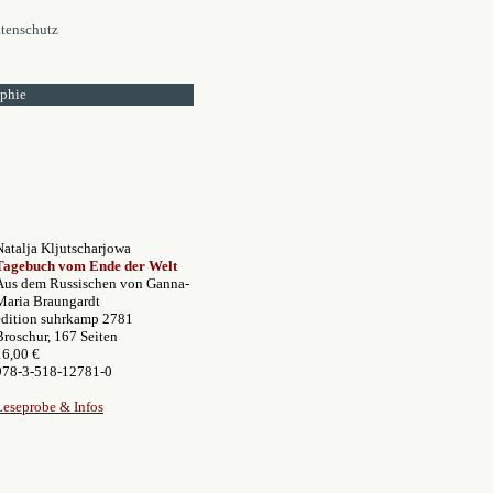
tenschutz
ophie
Natalja Kljutscharjowa
Tagebuch vom Ende der Welt
Aus dem Russischen von Ganna-
Maria Braungardt
edition suhrkamp 2781
Broschur, 167 Seiten
16,00 €
978-3-518-12781-0
Leseprobe & Infos