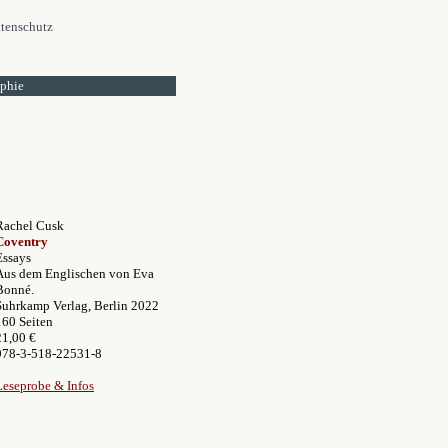
tenschutz
ophie
Rachel Cusk
Coventry
Essays
Aus dem Englischen von Eva
Bonné.
Suhrkamp Verlag, Berlin 2022
160 Seiten
21,00 €
978-3-518-22531-8
Leseprobe & Infos