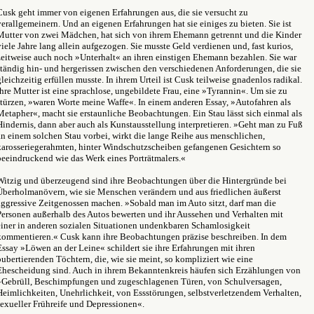
Cusk geht immer von eigenen Erfahrungen aus, die sie versucht zu
verallgemeinern. Und an eigenen Erfahrungen hat sie einiges zu bieten. Sie ist
Mutter von zwei Mädchen, hat sich von ihrem Ehemann getrennt und die Kinder
viele Jahre lang allein aufgezogen. Sie musste Geld verdienen und, fast kurios,
zeitweise auch noch »Unterhalt« an ihren einstigen Ehemann bezahlen. Sie war
ständig hin- und hergerissen zwischen den verschiedenen Anforderungen, die sie
gleichzeitig erfüllen musste. In ihrem Urteil ist Cusk teilweise gnadenlos radikal.
Ihre Mutter ist eine sprachlose, ungebildete Frau, eine »Tyrannin«. Um sie zu
stürzen, »waren Worte meine Waffe«. In einem anderen Essay, »Autofahren als
Metapher«, macht sie erstaunliche Beobachtungen. Ein Stau lässt sich einmal als
Hindernis, dann aber auch als Kunstausstellung interpretieren. »Geht man zu Fuß
an einem solchen Stau vorbei, wirkt die lange Reihe aus menschlichen,
karosseriegerahmten, hinter Windschutzscheiben gefangenen Gesichtern so
beeindruckend wie das Werk eines Porträtmalers.«
Witzig und überzeugend sind ihre Beobachtungen über die Hintergründe bei
Überholmanövern, wie sie Menschen verändern und aus friedlichen äußerst
aggressive Zeitgenossen machen. »Sobald man im Auto sitzt, darf man die
Personen außerhalb des Autos bewerten und ihr Aussehen und Verhalten mit
einer in anderen sozialen Situationen undenkbaren Schamlosigkeit
kommentieren.« Cusk kann ihre Beobachtungen präzise beschreiben. In dem
Essay »Löwen an der Leine« schildert sie ihre Erfahrungen mit ihren
pubertierenden Töchtern, die, wie sie meint, so kompliziert wie eine
Ehescheidung sind. Auch in ihrem Bekanntenkreis häufen sich Erzählungen von
»Gebrüll, Beschimpfungen und zugeschlagenen Türen, von Schulversagen,
Heimlichkeiten, Unehrlichkeit, von Essstörungen, selbstverletzendem Verhalten,
sexueller Frühreife und Depressionen«.