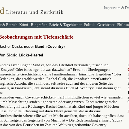
d
Impressum & Da
Literatur und Zeitkritik
ur & Betrieb
Krimi
Biografien, Briefe & Tagebücher
Politik
Geschichte
Philos
Beobachtungen mit Tiefenschärfe
Rachel Cusks neuer Band »Coventry«
Von Sigrid Lüdke-Haertel
Sind es Erzählungen? Sind es, wie das Titelblatt verkündet, tatsächlich
»Essays«? Oder ist es irgendetwas dazwischen? Etwa mit Überlegungen
angereicherte Geschichten, kleine Familiendramen, häusliche Tragödien? Oder
Gedanken, die erzählt werden. Rachel Cusk, die kanadisch-amerikanisch-
englische Autorin, die zumindest zeitweise auch auf der anderen Seite des
Kanals, in Frankreich, lebt, nennt ihr neues Buch »Coventry«. Und darum geht
s:
Jemanden »nach Coventry schicken« heißt im Englischen so viel wie jemanden
durch Missachtung strafen, ignorieren oder ausgrenzen. Es sei »eine gezielte
Bestrafung mittels Rückzug«. Rachel Cusk hat als Kind und junges Mädchen
diese leidvolle Erfahrung mit ihren Eltern gemacht, die in ihr eine
Unruhestifterin sahen: »Sie wollen Macht ausüben, doch ich habe begriffen, dass
ihr Schweigen das Gegenteil von Macht ist.« Die Redewendung erinnert (auch)
an das von den Deutschen im Zweiten Weltkrieg zerbombte Coventry.