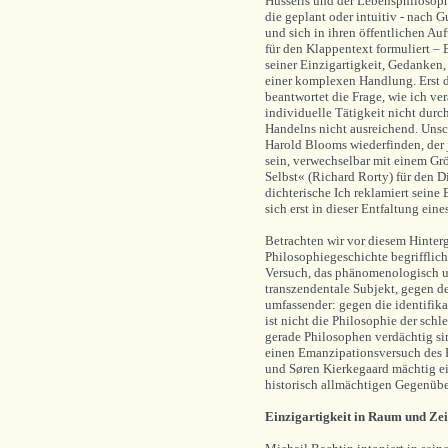
Husserls und der Lebensphilosophi
die geplant oder intuitiv - nach 
und sich in ihren öffentlichen Auf
für den Klappentext formuliert –
seiner Einzigartigkeit, Gedanken
einer komplexen Handlung. Erst d
beantwortet die Frage, wie ich ver
individuelle Tätigkeit nicht dur
Handelns nicht ausreichend. Unsch
Harold Blooms wiederfinden, der j
sein, verwechselbar mit einem Grö
Selbst« (Richard Rorty) für den D
dichterische Ich reklamiert seine 
sich erst in dieser Entfaltung ei
Betrachten wir vor diesem Hinter
Philosophiegeschichte begrifflich
Versuch, das phänomenologisch un
transzendentale Subjekt, gegen de
umfassender: gegen die identifik
ist nicht die Philosophie der sch
gerade Philosophen verdächtig si
einen Emanzipationsversuch des B
und Søren Kierkegaard mächtig ei
historisch allmächtigen Gegenüb
Einzigartigkeit in Raum und Zei