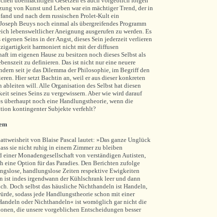
lchen übermächtigen Gesetzen es auch vorgeblich folgen
tzung von Kunst und Leben war ein mächtiger Trend, der in
 fand und nach dem russischen Prolet-Kult ein
ei Joseph Beuys noch einmal als übergreifendes Programm
leich lebensweltlicher Aneignung ausgerufen zu werden. Es
eigenen Seins in der Angst, dieses Sein jederzeit verlieren
igartigkeit harmoniert nicht mit der diffusen
haft im eigenen Hause zu besitzen noch dieses Selbst als
enszeit zu definieren. Das ist nicht nur eine neuere
dern seit je das Dilemma der Philosophie, im Begriff den
ieren. Hier setzt Bachtin an, weil er aus dieser konkreten
 ableiten will. Alle Organisation des Selbst hat diesen
keit seines Seins zu vergewissern. Aber wie wird darauf
es überhaupt noch eine Handlungstheorie, wenn die
tion kontingenter Subjekte verfehlt?
lem
attweisheit von Blaise Pascal lautet: »Das ganze Unglück
dass sie nicht ruhig in einem Zimmer zu bleiben
d einer Monadengesellschaft von verständigen Autisten,
h eine Option für das Paradies. Den Berichten zufolge
ungslose, handlungslose Zeiten respektive Ewigkeiten
en ist indes irgendwann der Kühlschrank leer und dann
lich. Doch selbst das häusliche Nichthandeln ist Handeln,
ürde, sodass jede Handlungstheorie schon mit einer
andeln oder Nichthandeln« ist womöglich gar nicht die
ionen, die unsere vorgeblichen Entscheidungen besser