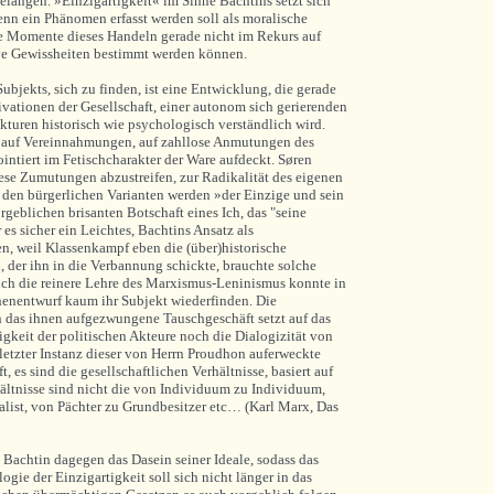
elangen. »Einzigartigkeit« im Sinne Bachtins setzt sich
enn ein Phänomen erfasst werden soll als moralische
e Momente dieses Handeln gerade nicht im Rekurs auf
ive Gewissheiten bestimmt werden können.
ubjekts, sich zu finden, ist eine Entwicklung, die gerade
vationen der Gesellschaft, einer autonom sich gerierenden
kturen historisch wie psychologisch verständlich wird.
t auf Vereinnahmungen, auf zahllose Anmutungen des
intiert im Fetischcharakter der Ware aufdeckt. Søren
iese Zumutungen abzustreifen, zur Radikalität des eigenen
n den bürgerlichen Varianten werden »der Einzige und sein
geblichen brisanten Botschaft eines Ich, das "seine
 es sicher ein Leichtes, Bachtins Ansatz als
n, weil Klassenkampf eben die (über)historische
n, der ihn in die Verbannung schickte, brauchte solche
uch die reinere Lehre des Marxismus-Leninismus konnte in
nentwurf kaum ihr Subjekt wiederfinden. Die
en das ihnen aufgezwungene Tauschgeschäft setzt auf das
tigkeit der politischen Akteure noch die Dialogizität von
 letzter Instanz dieser von Herrn Proudhon auferweckte
, es sind die gesellschaftlichen Verhältnisse, basiert auf
ältnisse sind nicht die von Individuum zu Individuum,
alist, von Pächter zu Grundbesitzer etc… (Karl Marx, Das
 Bachtin dagegen das Dasein seiner Ideale, sodass das
ie der Einzigartigkeit soll sich nicht länger in das