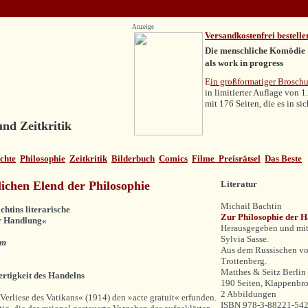
Anzeige
V
ersandkostenfrei bestelle
Die menschliche Komödie
als work in progress
E
in großformatiger Brosch
in limitierter Auflage von
mit 176 Seiten, die es in si
nd Zeitkritik
chte
Philosophie
Zeitkritik
Bilderbuch
Comics
Filme
Preisrätsel
Das Beste
ichen Elend der Philosophie
Literatur
Michail Bachtin
chtins literarische
Zur Philosophie der 
r Handlung«
Herausgegeben und mit
Sylvia Sasse.
lm
Aus dem Russischen v
Trottenberg.
Matthes & Seitz Berlin
ertigkeit des Handelns
190 Seiten, Klappenbr
2 Abbildungen
 Verliese des Vatikans« (1914) den »acte gratuit« erfunden.
ISBN 978-3-88221-542