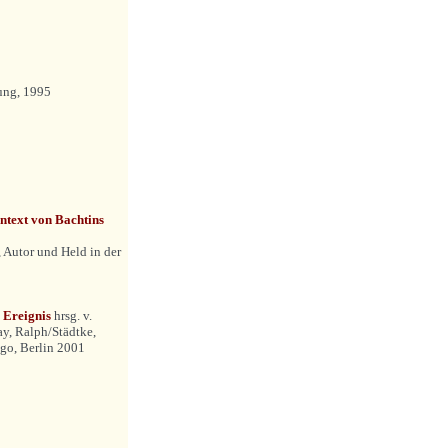
ung, 1995
ntext von Bachtins
 Autor und Held in der
s Ereignis
hrsg. v.
ray, Ralph/Städtke,
ngo, Berlin 2001