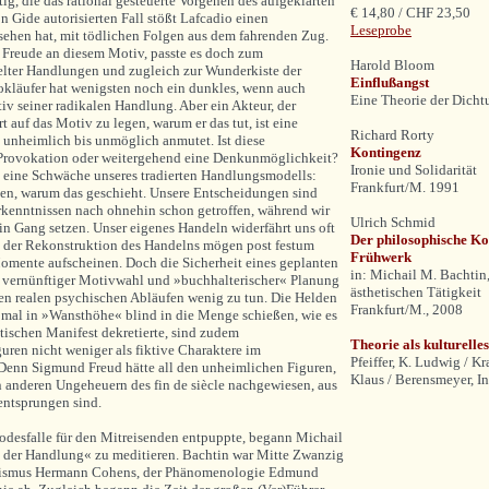
tig, die das rational gesteuerte Vorgehen des aufgeklärten
€ 14,80 / CHF 23,50
 Gide autorisierten Fall stößt Lafcadio einen
Leseprobe
esehen hat, mit tödlichen Folgen aus dem fahrenden Zug.
e Freude an diesem Motiv, passte es doch zum
Harold Bloom
lter Handlungen und zugleich zur Wunderkiste der
Einflußangst
kläufer hat wenigsten noch ein dunkles, wenn auch
Eine Theorie der Dicht
v seiner radikalen Handlung. Aber ein Akteur, der
 auf das Motiv zu legen, warum er das tut, ist eine
Richard Rorty
 unheimlich bis unmöglich anmutet. Ist diese
Kontingenz
e Provokation oder weitergehend eine Denkunmöglichkeit?
Ironie und Solidarität
t« eine Schwäche unseres tradierten Handlungsmodells:
Frankfurt/M. 1991
sen, warum das geschieht. Unsere Entscheidungen sind
kenntnissen nach ohnehin schon getroffen, während wir
Ulrich Schmid
in Gang setzen. Unser eigenes Handeln widerfährt uns oft
Der philosophische Ko
In der Rekonstruktion des Handelns mögen post festum
Frühwerk
Momente aufscheinen. Doch die Sicherheit eines geplanten
in: Michail M. Bachtin,
 vernünftiger Motivwahl und »buchhalterischer« Planung
ästhetischen Tätigkeit
den realen psychischen Abläufen wenig zu tun. Die Helden
Frankfurt/M., 2008
h mal in »Wansthöhe« blind in die Menge schießen, wie es
tischen Manifest dekretierte, sind zudem
Theorie als kulturelle
uren nicht weniger als fiktive Charaktere im
Pfeiffer, K. Ludwig / K
Denn Sigmund Freud hätte all den unheimlichen Figuren,
Klaus / Berensmeyer, I
 anderen Ungeheuern des fin de siècle nachgewiesen, aus
entsprungen sind.
odesfalle für den Mitreisenden entpuppte, begann Michail
e der Handlung« zu meditieren. Bachtin war Mitte Zwanzig
anismus Hermann Cohens, der Phänomenologie Edmund