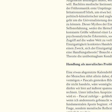
Allgemeine abdrängen lassen, we
will. Bachtins modische Ineinsse
der Frühromantik erste Ursprünge
Irritationsstoff blieb, um etwa b
politisch-künstlerischer und zug
geht um die Universalisierung des 
zu können. Dieser Mythos der Einz
Selbsterfahrung, weder die Herrsc
konstante Größe während einer Leb
psychoanalytische Erkenntnis, son
Zugriff auf die wahre Welt zu verl
Einzigartigkeit konkretes Handeln
einen Zweck, sich der Einzigartig
eine Handlungstheorie? Braucht 
Theorie die unübertragbare Kondi
Handlung als moralisches Prob
Eine etwas abgenutzte Kalenderbl
der Menschen rührt allein daher, 
vermögen.« Pascals groteskes Bil
die nicht handeln, wäre womöglic
dürfen wir hier auf äußerst spann
rechnen. Unter irdischen Auspizi
wird es – Pascal zufolge – gefähr
wenn ich anderenorts gebraucht w
fundamentalen Aporie beginnt. »H
Frage, sondern moralische Reflex