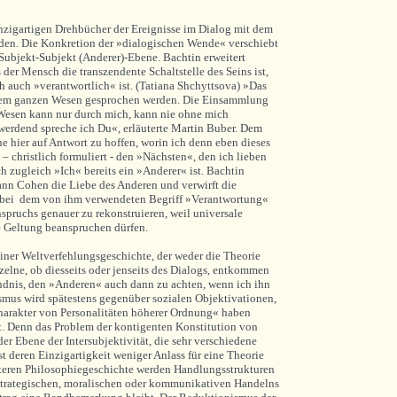
inzigartigen Drehbücher der Ereignisse im Dialog mit dem
en. Die Konkretion der »dialogischen Wende« verschiebt
Subjekt-Subjekt (Anderer)-Ebene. Bachtin erweitert
der Mensch die transzendente Schaltstelle des Seins ist,
 auch »verantwortlich« ist. (
Tatiana Shchyttsova
) »Das
dem ganzen Wesen gesprochen werden. Die Einsammlung
esen kann nur durch mich, kann nie ohne mich
werdend spreche ich Du«, erläuterte Martin Buber. Dem
e hier auf Antwort zu hoffen, worin ich denn eben dieses
 christlich formuliert - den »Nächsten«, den ich lieben
h zugleich »Ich« bereits ein »Anderer« ist. Bachtin
nn Cohen die Liebe des Anderen und verwirft die
h bei dem von ihm verwendeten Begriff »Verantwortung«
spruchs genauer zu rekonstruieren, weil universale
 Geltung beanspruchen dürfen.
einer Weltverfehlungsgeschichte, der weder die Theorie
lne, ob diesseits oder jenseits des Dialogs, entkommen
ndnis, den »Anderen« auch dann zu achten, wenn ich ihn
ismus wird spätestens gegenüber sozialen Objektivationen,
arakter von Personalitäten höherer Ordnung« haben
. Denn das Problem der kontigenten Konstitution von
der Ebene der Intersubjektivität, die sehr verschiedene
 deren Einzigartigkeit weniger Anlass für eine Theorie
iteren Philosophiegeschichte werden Handlungsstrukturen
 strategischen, moralischen oder kommunikativen Handelns