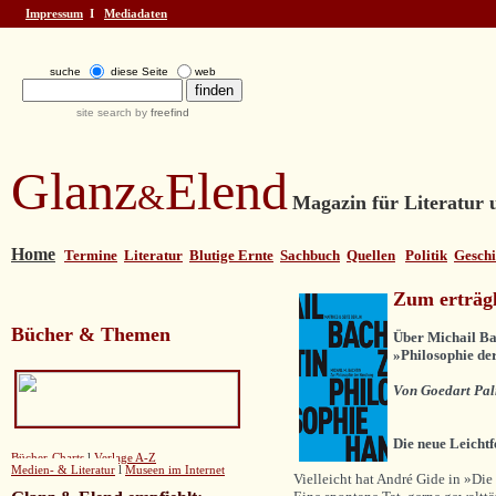
Impressum
І
Mediadaten
suche
diese Seite
web
site search by
freefind
Glanz
Elend
&
Magazin für Literatur u
Home
Termine
Literatur
Blutige Ernte
Sachbuch
Quellen
Politik
Geschi
Zum erträgl
Bücher & Themen
Über
Michail Ba
»Philosophie de
Von Goedart Pa
Die neue Leichtf
Bücher-Charts
l
Verlage A-Z
Medien- & Literatur
l
Museen im Internet
Vielleicht hat André Gide in »Die