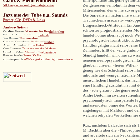
Glanz & Elend empfiehlt
:
Eine spontane Tat, gerne gewalttä
Zeitgenossen verhöhnt. In dem von
50 Longseller mit Qualitätsgarantie
Mitreisenden, den er nie zuvor g
Jazz aus der Tube u.a. Sounds
Die Surrealisten hatten ihre wahr
Traumschema assoziativ verkoppe
Bücher, CDs, DVDs & Links
Bürgerschreck-Attitüden. Ein Amo
Andere
Seiten
schwer zu prognostizierendes Moti
Quality Report
Magazin für Produktkultur
handelt, ohne überhaupt noch Wert
Elfriede Jelinek
Elfriede Jelinek
Joe Bauers
Flaneursalon
psychologische Konstruktion, die
Gregor Keuschnig
Begleitschreiben
Handlungsfigur nicht selbst ein
Armin Abmeiers
Tolle Hefte
Curt Linzers
Zeitgenössische Malerei
Zumindest trifft der »acte gratui
Goedart Palms
Virtuelle Texbaustelle
Ständig handeln wir, ohne zu wis
Reiner Stachs
Franz Kafka
counterpunch
»
We've got all the right enemies.»
neueren neuropsychologischen Er
glauben, unseren »freien Willen« 
genug wie das Schicksal selbst. 
rationale und weniger rationale 
menschlichen Handelns, das nach
eine Handlung ausführt, hat mit 
des »acte gratuit«, die gerne auc
André Breton im zweiten surrealis
psychoanalytisch transparente Fig
umfassendsten Sinne des Wortes. 
angefangen mit Maldoror und den
welchen ödipalen Wutkellern sie 
Kurz nachdem Lafcadio sich als T
M. Bachtin über die »Philosophi
und arbeitete sich am Neukanti