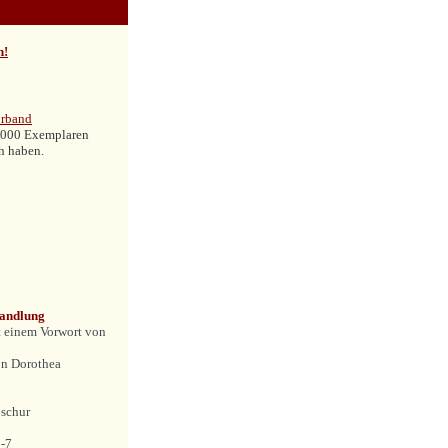
n!
urband
 1.000 Exemplaren
ch haben.
Handlung
 einem Vorwort von
on Dorothea
oschur
-7