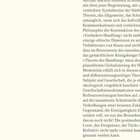
Michail Bachtin intoniert in sein
mit eben jener Begeisterung, mit 
verrückten Synästhesien der Städ
Theorie, das Allgemeine, das Sche
untauglich, wenn sich das Indivi
Kommunikationen und verrückten 
Philosophie die Konstruktion des 
»Gedanken-Handlung« nicht mehr nu
einzige ethische Dimension zu se
Verhältnisses von Raum und nicht
dass im Bewusstsein des rasende
das gemächlichere Königsberger Sp
»Theorie der Handlung« muss desh
plausibleren Globalisierung der N
Modernität erfüllt sich in diesem
und differenzierungswütiger Theo
Subjekt und Gesellschaft, die je 
ideologisch vergeblich kaschiert 
Gesellschaftstransformationen wen
Rollenzuweisungen brechen auf, 
auf der unsauberen Schnittstelle 
Verheißungen einer besseren Zukun
Gegenstand, die Einzigartigkeit d
werden will, wo nur das Besondere
davon noch nicht! Die postmodern
Leere, des Ereignisses, der Tücke
Kollektiv nicht mehr verorten ka
genannt werden kann.