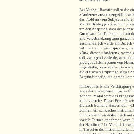
erträglich machen.
Bei Michail Bachtin sollen die e
»Anderen« zusammengeführt werd
das Problem vom Subjekt auf die 
Martin Heideggers Anspruch, dass 
um den Anspruch, dass der Mensch
Grundwort Ich-Du kann nur mit 
und Verschmelzung zum ganzen W
geschehen. Ich werde am Du; Ich 
will man nicht widersprechen, ohn
»Du«, diesen »Anderen«, vormals –
soll, zwingend verfehle, wenn doc
predigt auf den Spuren von Herma
Eigenliebe, ohne aber – wie auc
die ethischen Ursprünge seines An
Begründungsfiguren gerade keine
Philosophie ist die Verdrängung 
noch der phänomenologische Einze
können. Moral wäre das Eingestä
nicht verstehe. Dieser Perspektiv
die nach Edmund Husserl den »Ch
können, ein schwaches Instrument
Subjektivität wiederholt sich auf 
soziale Formen annehmen kann. Ist
der Handlung? Im Verlauf der we
in Theorien des instrumentellen,