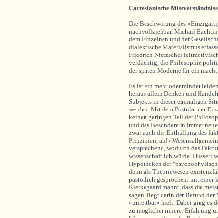
Cartesianische Missverständniss
Die Beschwörung des »Einzigart
nachvollziehbar, Michail Bachtin
dem Einzelnen und der Gesellscha
dialektische Materialismus erfass
Friedrich Nietzsches leitmotivis
verdächtig, die Philosophie polit
der späten Moderne für ein macht
Es ist ein mehr oder minder leiden
heraus allein Denken und Handel
Subjekts in dieser einmaligen Si
werden. Mit dem Postulat der Einz
keinen geringen Teil der Philosop
und das Besondere in immer neue
zwar auch die Enthüllung des fakt
Prinzipien, auf »Wesensallgemein
versprechend, wodurch das Faktu
wissenschaftlich würde. Husserl w
Hypotheken der "psychophysischen
denn als Theoriewesen existenzfäh
pastörlich gesprochen: mit einer 
Kierkegaard mahnt, dass die meis
sagen, liegt darin der Befund der
»unrettbar« hielt. Dabei ging es
zu möglicher innerer Erfahrung un