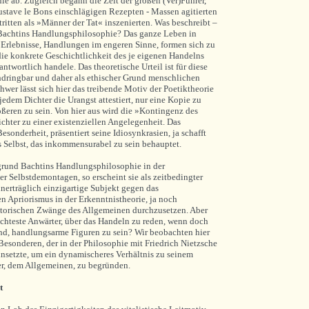
e ab. Zugleich begann die Zeit der großen (Ver)Führer,
Gustave le Bons einschlägigen Rezepten - Massen agitierten
tritten als »Männer der Tat« inszenierten. Was beschreibt –
 Bachtins Handlungsphilosophie? Das ganze Leben in
, Erlebnisse, Handlungen im engeren Sinne, formen sich zu
ie konkrete Geschichtlichkeit des je eigenen Handelns
antwortlich handele. Das theoretische Urteil ist für diese
chdringbar und daher als ethischer Grund menschlichen
wer lässt sich hier das treibende Motiv der Poetiktheorie
edem Dichter die Urangst attestiert, nur eine Kopie zu
ßeren zu sein. Von hier aus wird die »Kontingenz des
ichter zu einer existenziellen Angelegenheit. Das
Besonderheit, präsentiert seine Idiosynkrasien, ja schafft
nes Selbst, das inkommensurabel zu sein behauptet.
grund Bachtins Handlungsphilosophie in der
er Selbstdemontagen, so erscheint sie als zeitbedingter
erträglich einzigartige Subjekt gegen das
n Apriorismus in der Erkenntnistheorie, ja noch
atorischen Zwänge des Allgemeinen durchzusetzen. Aber
lechteste Anwärter, über das Handeln zu reden, wenn doch
nd, handlungsarme Figuren zu sein? Wir beobachten hier
esonderen, der in der Philosophie mit Friedrich Nietzsche
nsetzte, um ein dynamischeres Verhältnis zu seinem
er, dem Allgemeinen, zu begründen.
t