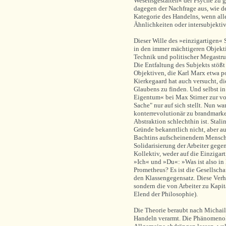
Wesensgestalten« der Psyche zu g
dagegen der Nachfrage aus, wie d
Kategorie des Handelns, wenn all
Ähnlichkeiten oder intersubjekt
Dieser Wille des »einzigartigen« S
in den immer mächtigeren Objekti
Technik und politischer Megastru
Die Entfaltung des Subjekts stöß
Objektiven, die Karl Marx etwa po
Kierkegaard hat auch versucht, d
Glaubens zu finden. Und selbst i
Eigentum« bei Max Stirner zur vor
Sache" nur auf sich stellt. Nun war
konterrevolutionär zu brandmarke
Abstraktion schlechthin ist. Stali
Gründe bekanntlich nicht, aber a
Bachtins aufscheinendem Mensche
Solidarisierung der Arbeiter geg
Kollektiv, weder auf die Einzigar
»Ich« und »Du«: »
Was ist also in
Prometheus? Es ist die Gesellschaft
den Klassengegensatz. Diese Verh
sondern die von Arbeiter zu Kapit
Elend der Philosophie).
Die Theorie beraubt nach Michail
Handeln verarmt. Die Phänomenolog