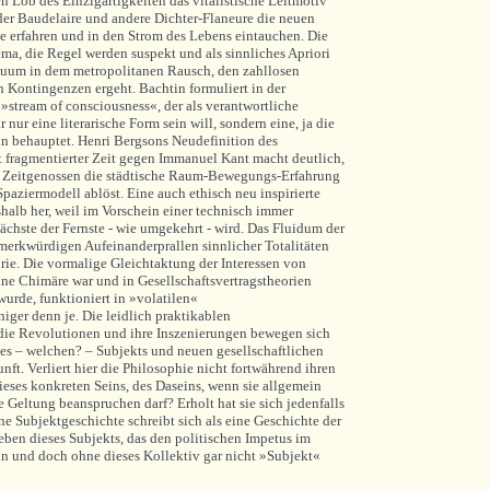
en Lob des Einzigartigkeiten das vitalistische Leitmotiv
der Baudelaire und andere Dichter-Flaneure die neuen
te erfahren und in den Strom des Lebens eintauchen. Die
ma, die Regel werden suspekt und als sinnliches Apriori
duum in dem metropolitanen Rausch, den zahllosen
Kontingenzen ergeht. Bachtin formuliert in der
»stream of consciousness«, der als verantwortliche
r eine literarische Form sein will, sondern eine, ja die
in behauptet. Henri Bergsons Neudefinition des
 fragmentierter Zeit gegen Immanuel Kant macht deutlich,
n Zeitgenossen die städtische Raum-Bewegungs-Erfahrung
aziermodell ablöst. Eine auch ethisch neu inspirierte
alb her, weil im Vorschein einer technisch immer
ächste der Fernste - wie umgekehrt - wird. Das Fluidum der
 merkwürdigen Aufeinanderprallen sinnlicher Totalitäten
rie. Die vormalige Gleichtaktung der Interessen von
eine Chimäre war und in Gesellschaftsvertragstheorien
wurde, funktioniert in »volatilen«
iger denn je. Die leidlich praktikablen
die Revolutionen und ihre Inszenierungen bewegen sich
des – welchen? – Subjekts und neuen gesellschaftlichen
ft. Verliert hier die Philosophie nicht fortwährend ihren
ieses konkreten Seins, des Daseins, wenn sie allgemein
 Geltung beanspruchen darf? Erholt hat sie sich jedenfalls
e Subjektgeschichte schreibt sich als eine Geschichte der
 eben dieses Subjekts, das den politischen Impetus im
nn und doch ohne dieses Kollektiv gar nicht »Subjekt«