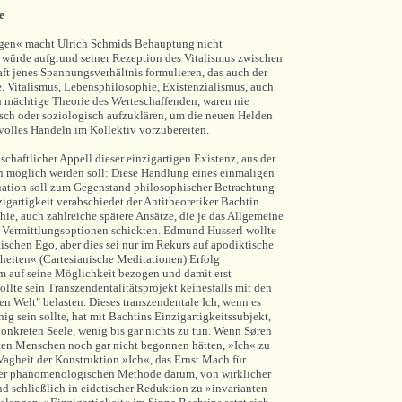
e
igen« macht Ulrich Schmids Behauptung nicht
 würde aufgrund seiner Rezeption des Vitalismus zwischen
ft jenes Spannungsverhältnis formulieren, das auch der
e. Vitalismus, Lebensphilosophie, Existenzialismus, auch
ch mächtige Theorie des Werteschaffenden, waren nie
isch oder soziologisch aufzuklären, um die neuen Helden
volles Handeln im Kollektiv vorzubereiten.
schaftlicher Appell dieser einzigartigen Existenz, aus der
n möglich werden soll: Diese Handlung eines einmaligen
tuation soll zum Gegenstand philosophischer Betrachtung
igartigkeit verabschiedet der Antitheoretiker Bachtin
hie, auch zahlreiche spätere Ansätze, die je das Allgemeine
 Vermittlungsoptionen schickten. Edmund Husserl wollte
ischen Ego, aber dies sei nur im Rekurs auf apodiktische
heiten« (Cartesianische Meditationen) Erfolg
m auf seine Möglichkeit bezogen und damit erst
ollte sein Transzendentalitätsprojekt keinesfalls mit den
 Welt" belasten. Dieses transzendentale Ich, wenn es
ig sein sollte, hat mit Bachtins Einzigartigkeitssubjekt,
konkreten Seele, wenig bis gar nichts zu tun. Wenn Søren
ten Menschen noch gar nicht begonnen hätten, »Ich« zu
 Vagheit der Konstruktion »Ich«, das Ernst Mach für
 der phänomenologischen Methode darum, von wirklicher
d schließlich in eidetischer Reduktion zu »invarianten