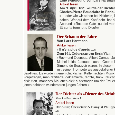
Eine Würdigung von Lars Hartma
Artikel lesen
Am 9. April 1821 wurde
der Dichter
Charles-Pierre Baudelaire in Paris
»
...
oder wie wir schon bei Hölderlin,
sahen: Wer auf dem Kopf geht, hat d
Abgrund:
»Race de Caïn, au ciel mon
Et sur la terre jette Dieu!«
«
Der Schaum der Jahre
Von Lars Hartmann
Artikel lesen
»
Il n'y a plus d'après ...
«
Zum 101. Geburtstag von Boris Vian
»
Raymond Queneau, Albert Camus, Jac
Michel Leiris, Jacques Lacan, George B
Simone de Beauvoir waren. In diesem R
mit seiner Trompete als ausgefallener 
des-Prés. Es wurde in jenen glücklichen Kellernächten Musik
vorgetragen, man rezitierte, deklamierte, tanzte, trank, rauch
diskutiert, manches Mal auch dick aufgetragen um der Frauen w
jenen schönen wunderbaren jungen Jahren.
«
Der Dichter als »Diener des Sicht
Von Lothar Struck
Artikel lesen
Der Autor, Übersetzer & Essayist Philipp
alt.