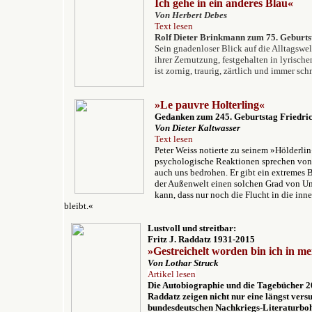
Ich gehe in ein anderes Blau«
Von Herbert Debes
Text lesen
Rolf Dieter Brinkmann zum 75. Geburts
Sein gnadenloser Blick auf die Alltagsw
ihrer Zernutzung, festgehalten in lyrische
ist zornig, traurig, zärtlich und immer s
»
Le pauvre Holterling«
Gedanken zum 245. Geburtstag Friedric
Von Dieter Kaltwasser
Text lesen
Peter Weiss notierte zu seinem »Hölderli
psychologische Reaktionen sprechen von 
auch uns bedrohen. Er gibt ein extremes B
der Außenwelt einen solchen Grad von U
kann, dass nur noch die Flucht in die inn
bleibt.«
Lustvoll und streitbar:
Fritz J. Raddatz 1931-2015
»Gestreichelt worden bin ich in m
Von Lothar Struck
Artikel lesen
Die Autobiographie und die Tagebücher 2
Raddatz zeigen n
icht nur eine längst ver
bundesdeutschen Nachkriegs-Literaturbo