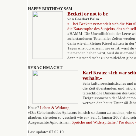
HAPPY BIRTHDAY SAM
Beckett or not to be
von Goedart Palm
»... bei Beckett verwandelt sich die Wut ü
die Katastrophe des Subjekts, das sich selb
»HAMM: Die Unendlichkeit der Leere wir
auferstandenen Toten aller Zeiten werden s
darin wie ein kleiner Kiesel mitten in der 
Tages wirst du wissen, wie es ist, wirst du 
niemanden haben wirst, weil du niemand b
dann niemand mehr zu bemitleiden gibt.«
SPRACHMACHT
Karl Kraus
:
»Ich war selt
verhaßt.«
Sein kulturpessimistisches und 
die Zeit überstanden, und wird a
tatsächliche Dimension des Gesc
Ereignissprachen der Medienma
wer von den heute Unter-40-Jäh
Kraus?
Leben & Wirkung
»Das Geheimnis des Agitators ist, sich so dumm zu machen, wie se
glauben, sie seien so gescheit wie er.« Seit 1. Januar 2007 sind se
Ausgesuchte Aphorismen:
Sprüche und Widersprüche
/
Pro domo 
Last update: 07.02.19