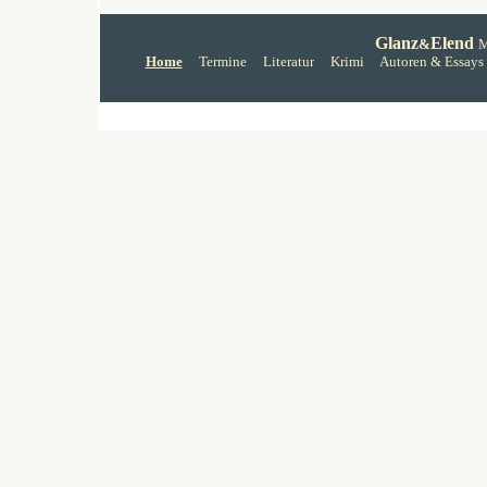
Glanz
Elend
&
M
Home
Termine
Literatur
Krimi
Autoren
& Essays