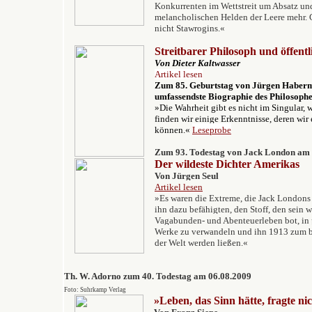
Konkurrenten im Wettstreit um Absatz un
melancholischen Helden der Leere mehr. 
nicht Stawrogins.«
Streitbarer Philosoph und öffentli
Von Dieter Kaltwasser
Artikel lesen
Zum 85. Geburtstag von Jürgen Haberma
umfassendste Biographie des Philosophe
»Die Wahrheit gibt es nicht im Singular,
finden wir einige Erkenntnisse, deren wir
können.«
Leseprobe
Zum 93. Todestag von Jack London am 
Der wildeste Dichter Amerikas
Von Jürgen Seul
Artikel lesen
»Es waren die Extreme, die Jack Londons 
ihn dazu befähigten, den Stoff, den sein 
Vagabunden- und Abenteuerleben bot, in p
Werke zu verwandeln und ihn 1913 zum be
der Welt werden ließen.«
Th. W. Adorno zum 40. Todestag
am 06.08.2009
Foto: Suhrkamp Verlag
»
Leben, das Sinn hätte, fragte ni