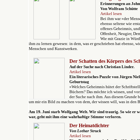
Erinnerungen an John
Von Wolfram Schütte
Artikel lesen
Bei ihm war »der Mensc
ebenso seltene wie erst
offenes Geheimnis, und
Offenheit, Neugier, De
Wie mit Grazie in Würd
ihm zu lernen gewesen: in dem, was er geschrieben hat ebenso, 
Menschen und Kunstwerken.
Der Schatten des Körpers des Schr
Auf der Suche nach Christian Linder.
Artikel lesen
Ein literarisches Puzzle von Jürgen Nie
Geburtstag
»Welches Geheimnis hütet der Schriftstell
Büchern? Das möchte ich wissen, und vor 
der Suche nach ihm. Aus diesem Grunde bin
um mir ein Bild zu machen von dem, der wissen will, was in den 
Am 19. Juni starb Wolfgang Welt. Wir sind traurig. So wie er w
war, geht mit ihm eine wahrhaftige Stimme verloren.
Der Heimatdichter
Von Lothar Struck
Artikel lesen