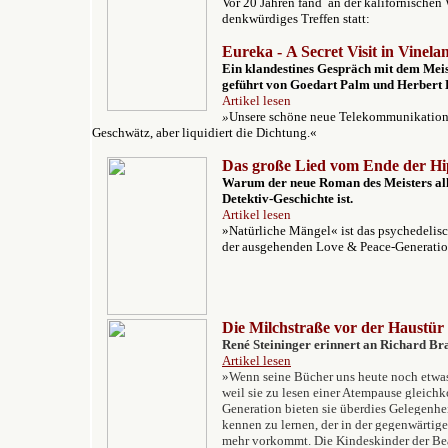
Vor 20 Jahren fand an der kalifornischen
denkwürdiges Treffen statt:
Eureka -
A Secret Visit in Vinela
Ein klandestines Gespräch mit dem Mei
geführt von Goedart Palm und Herbert 
Artikel lesen
»
Unsere schöne neue Telekommunikation 
Geschwätz, aber liquidiert die Dichtung.«
Das große Lied vom Ende der Hi
W
arum der neue Roman des Meisters all
Detektiv-Geschichte ist.
Artikel lesen
»Natürliche Mängel« ist das psychedelisch
der ausgehenden Love & Peace-Generatio
Die Milchstraße vor der Haustür
René Steininger erinnert an Richard Br
Artikel lesen
»Wenn seine Bücher uns heute noch etwas
weil sie zu lesen einer Atempause gleich
Generation bieten sie überdies Gelegenheit
kennen zu lernen, der in der gegenwärtige
mehr vorkommt. Die Kindeskinder der Bea