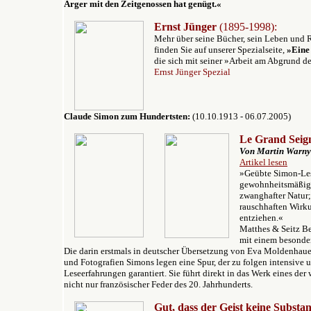
Ärger mit den Zeitgenossen hat genügt.«
Ernst Jünger
(1895-1998):
Mehr über seine Bücher, sein Leben und 
finden Sie auf unserer Spezialseite,
»
E
ine
die sich mit seiner »Arbeit am Abgrund de
Ernst Jünger Spezial
Claude Simon zum Hundertsten:
(10.10.1913 - 06.07.2005)
Le Grand Seig
V
on Martin Warny
Artikel lesen
»Geübte Simon-Les
gewohnheitsmäßige
zwanghafter Na
tur
rauschhaften Wirku
entziehe
n
.«
Matthes & Seitz Be
mit einem besonde
Die
darin erstmals in deutscher Übersetzung von Eva Moldenhaue
und Fotografien Simons legen eine Spur, der zu folgen intensive 
Leseerfahrungen garantiert. Sie führt direkt in das Werk eines der
nicht nur französischer Feder des 20. Jahrhunderts.
Gut, dass der Geist keine Substan