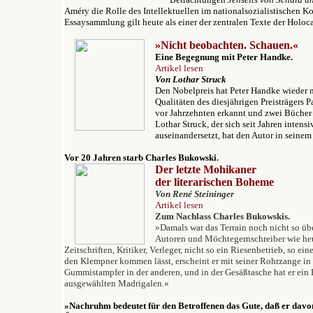
Améry die Rolle des Intellektuellen im nationalsozialistischen Ko
Essaysammlung gilt heute als einer der zentralen Texte der Holocau
»Nicht beobachten. Schauen.«
Eine Begegnung mit Peter Handke.
Artikel lesen
Von Lothar Struck
Den Nobelpreis hat Peter Handke wieder n
Qualitäten des diesjährigen Preisträgers 
vor Jahrzehnten erkannt und zwei Bücher 
Lothar Struck, der sich seit Jahren intens
auseinandersetzt, hat den Autor in seinem
Vor 20 Jahren starb Charles Bukowski
.
Der letzte Mohikaner
der literarischen Boheme
Von René Steininger
Artikel lesen
Zum Nachlass Charles Bukowskis.
»Damals war das Terrain noch nicht so übe
Autoren und Möchtegernschreiber wie heut
Zeitschriften, Kritiker, Verleger, nicht so ein Riesenbetrieb, so ei
den Klempner kommen lässt, erscheint er mit seiner Rohrzange i
Gummistampfer in der anderen, und in der Gesäßtasche hat er ein
ausgewählten Madrigalen.«
»Nachruhm bedeutet für den Betroffenen das Gute, daß er davon