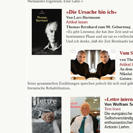
Niemandes Eigentum. Eine Gabe.«
»Die Ursache bin ich«
Von Lars Hartmann
Artikel lesen
Thomas Bernhard zum 90. Geburtstag
»Es gibt Literatur, die hat ihre Zeit und 
bestimmten Phase und sie tut es vielleicht
Und ich denke, daß die Zeit Bernhards lan
Vom Sc
von Th
Artikel 
An dem 
Nikolai 
Geister.
Seine gesammelten Erzählungen sprechen jedoch für sich und gäbe
literarische Rehabilitation
.
»
Lettre intern
Von Wolfram S
Text lesen
Die europäische P
Selbstverständi
enthusiastischen
Antonin Liehm.