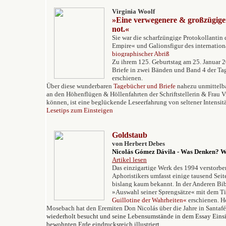
Virginia Woolf
»Eine verwegenere & großzügiger
not.«
Sie war die scharfzüngige Protokollanti
Empire« und Galionsfigur des internati
biographischer Abriß
Zu ihrem 125. Geburtstag am 25. Januar 2
Briefe in zwei Bänden und Band 4 der T
erschienen.
Über diese wunderbaren
Tagebücher und Briefe
nahezu unmittelb
an den Höhenflügen & Höllenfahrten der Schriftstellerin & Frau V
können, ist eine beglückende Leseerfahrung von seltener Intensität
Lesetips zum Einsteigen
Goldstaub
von Herbert Debes
Nicol
ás Gómez Dávila
-
Was Denken? W
Artikel lesen
Das
einzigartige Werk des 1994 verstorb
Aphoristikers umfasst einige tausend Seite
bislang kaum bekannt. In der Anderen Bib
»
Auswahl seiner
Sprengsätze
« mit dem Ti
Guillotine der Wahrheiten«
erschienen. H
Mosebach hat den Eremiten Don Nicolás über die Jahre
in Santaf
wiederholt besucht und seine Lebensumstände in dem Essay
Eins
bewohnten Erde
eindrucksreich illustriert.