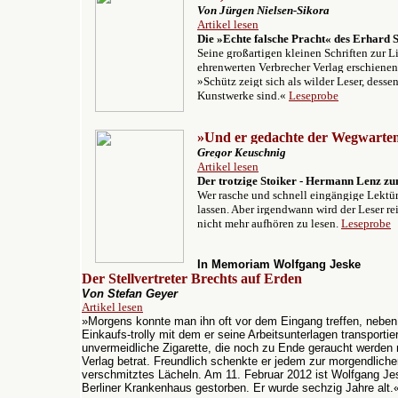
Von Jürgen Nielsen-Sikora
Artikel lesen
Die »Echte falsche Pracht« des Erhard S
Seine großartigen kleinen Schriften zur L
ehrenwerten Verbrecher Verlag erschienen
»Schütz zeigt sich als wilder Leser, desse
Kunstwerke sind.«
Leseprobe
»Und er gedachte der Wegwarten 
Gregor Keuschnig
Artikel lesen
Der trotzige Stoiker - Hermann Lenz zu
Wer rasche und schnell eingängige Lektüre
lassen. Aber irgendwann wird der Leser r
nicht mehr aufhören zu lesen.
Leseprobe
In Memoriam Wolfgang Jeske
Der Stellvertreter Brechts auf Erden
Von Stefan Geyer
Artikel lesen
»
Morgens konnte man ihn oft vor dem Eingang treffen, neben 
Einkaufs-trolly mit dem er seine Arbeitsunterlagen transportie
unvermeidliche Zigarette, die noch zu Ende geraucht werden
Verlag betrat. Freundlich schenkte er jedem zur morgendlich
verschmitztes Lächeln. Am 11. Februar 2012 ist Wolfgang Je
Berliner Krankenhaus gestorben. Er wurde sechzig Jahre alt.