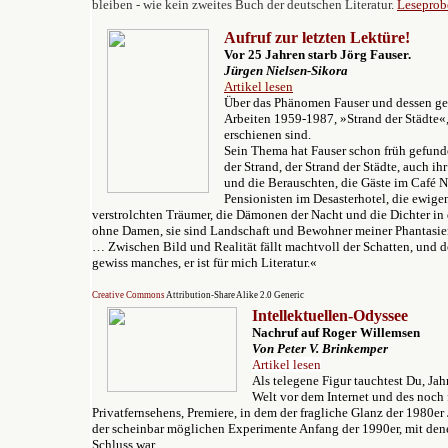
bleiben - wie kein zweites Buch der deutschen Literatur.
Leseprob
Aufruf zur letzten Lektüre!
Vor 25 Jahren starb Jörg Fauser.
Jürgen Nielsen-Sikora
Artikel lesen
Ü
ber das Phänomen
Fauser und
dessen
ge
Arbeiten 1959-1987
, »Strand der Städte«
erschienen sind.
Sein Thema hat Fauser schon früh gefunden
der Strand, der Strand der Städte, auch ih
und die Berauschten, die Gäste im Café 
Pensionisten im Desasterhotel, die ewige
verstrolchten Träumer, die Dämonen der Nacht und die Dichter i
ohne Damen, sie sind Landschaft und Bewohner meiner Phantasie
… Zwischen Bild und Realität fällt machtvoll der Schatten, und d
gewiss manches, er ist für mich Literatur.«
Creative Commons
Attribution-Share Alike 2.0 Generic
Intellektuellen-Odyssee
Nachruf auf Roger Willemsen
Von Peter V. Brinkemper
Artikel lesen
Als telegene Figur tauchtest Du, Jah
Welt vor dem Internet und des noch 
Privatfernsehens, Premiere, in dem der fragliche Glanz der 1980e
der scheinbar möglichen Experimente Anfang der 1990er, mit de
Schluss war.