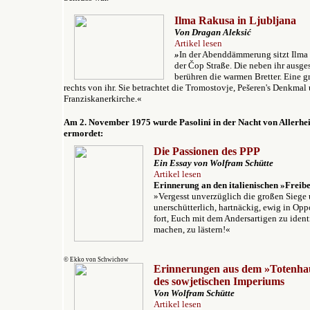
Ilm
a Rakusa in Ljubljana
Von Dragan Aleksić
Artikel lesen
»
In der Abenddämmerung sitzt Ilma 
der Čop Straße. Die neben ihr ausg
berühren die warmen Bretter. Eine g
rechts von ihr. Sie betrachtet die Tromostovje, Pešeren's Denkmal 
Franziskanerkirche.«
Am 2. November 1975 wurde Pasolini in der Nacht von Allerheil
ermordet:
Die Passionen des PPP
Ein Essay v
on Wolfram Schütte
Artikel lesen
Erinnerung an den italienischen »Freib
»Vergesst unverzüglich die großen Siege u
unerschütterlich, hartnäckig, ewig in Oppo
fort, Euch mit dem Andersartigen zu ident
machen, zu lästern!«
© Ekko von Schwichow
Erinnerungen aus dem »Totenha
des sowjetischen Imperiums
Von Wolfram Schütte
Artikel lesen