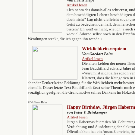
V
on Franz Siepe
Artikel lesen
»Ich nahm das damals alles sehr ernst, u
dem beschädigten Leben« beschädigten da
doch nicht? Lag nicht vielleicht sogar gr
Geist zu begegnen, der half, dem herrsche
bieten? Ich weiß es nicht, wie ich ja auch
wieviel Adorno selbst noch in den Empf
Wendungen steckt, die ich gegen ihn wende.«
Wirklichkeitsrequiem
Von Goedart Palm
Artikel lesen
Die alten Leiden der neuen Theo
Jean Baudrillard achtzig Jahre a
»
Warum ist nicht alles schon v
Klartext, dass die Kategorien in
aber der Denker keine Erklärung für die Wi
rklichkeit mehr besitz
einstellt. Dieser letzte Text Baudrillards fasst seine Theorie noc
vorzüglich geeignet, die Grundmotive seines Denkens im Holzsch
©
Wolfram Huke
Happy Birthday, Jürgen Haberm
von Peter V. Brinkemper
Artikel lesen
Jürgen Habermas feiert den 80. Geburtstag
Verdichtung und Ausdehnung der elektroni
Öffentlichkeit hat ein Ausmaß erreicht, b