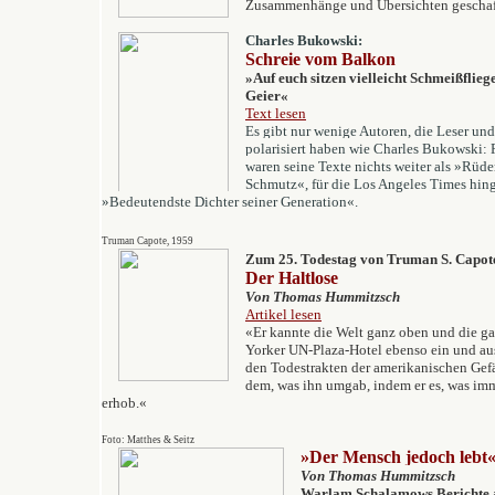
Zusammenhänge und Übersichten geschaff
Charles Bukowski:
Schreie vom Balkon
»
Auf euch sitzen vielleicht Schmeißflieg
Geier
«
Text lesen
Es gibt nur w
enige Autoren, die Leser und 
polarisiert haben wie Charles Bukowski:
waren seine Texte nichts weiter als »Rüde
Schmutz«, für die
Los Angeles Times
hing
»Bedeutendste Dichter seiner Generation«.
Truman Capote, 1959
Zum 25. Todestag von Truman S. Capot
Der Haltlose
Von Thomas Hummitzsch
Artikel lesen
«Er kannte die Welt ganz oben und die g
Yorker UN-Plaza-Hotel ebenso ein und aus
den Todestrakten der amerikanischen Gef
dem, was ihn umgab, indem er es, was imm
erhob.«
Foto: Matthes & Seitz
»Der Mensch jedoch lebt
Von Thomas Hummitzsch
Warlam Schalamows Berichte 