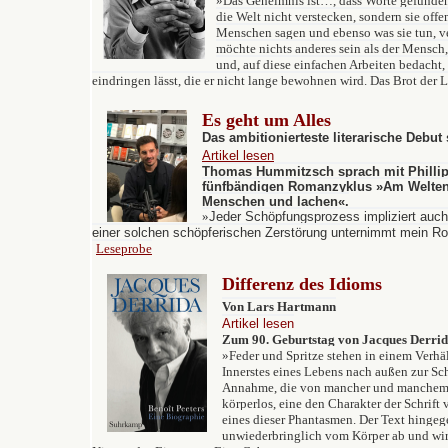
»
Das Geheimnis ist…, dass Worte gefunden
die Welt nicht verstecken, sondern sie offen
Menschen sagen und ebenso was sie tun, ve
möchte nichts anderes sein als der Mensch,
und, auf diese einfachen Arbeiten bedacht, 
eindringen lässt, die er nicht lange bewohnen wird. Das Brot der L
Es geht um
Alles
Das ambitionierteste literarische Debut 
Artikel lesen
Thomas Hummitzsch sprach mit Phillip
fünfbändigen Romanzyklus »Am Weltenr
Menschen und lachen«.
»
Jeder Schöpfungsprozess impliziert auc
einer solchen schöpferischen Zerstörung unternimmt mein Ro
Leseprobe
Differenz des Idioms
Von Lars Hartmann
Artikel lesen
Zum 90. Geburtstag von Jacques Derri
»
Feder und Spritze stehen in einem Verhält
Innerstes eines Lebens nach außen zur Scha
Annahme, die von mancher und manchem g
körperlos, eine den Charakter der Schrift
eines dieser Phantasmen. Der Text hingeg
unwiederbringlich vom Körper ab und wir