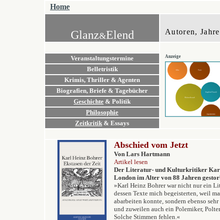
Home
Autoren, Ja
Glanz
Elend
&
Anzeige
Veranstaltungstermine
Belletristik
Krimis
, Thriller & Agenten
Biografien, Briefe
& Tagebücher
Geschichte
& Politik
Philosophie
Zeitkritik
&
Essays
Abschied vom Jetzt
Von Lars Hartmann
Artikel lesen
Der Literatur- und Kulturkritiker Kar
London im Alter von 88 Jahren gestor
»Karl Heinz Bohrer war nicht nur ein Lit
dessen Texte mich begeisterten, weil ma
abarbeiten konnte, sondern ebenso sehr e
und zuweilen auch ein Polemiker, Poltere
Solche Stimmen fehlen.«