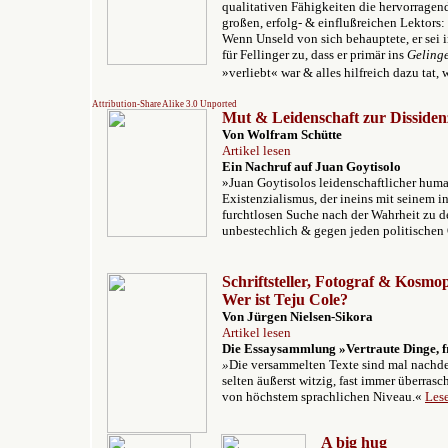
qualitativen Fähigkeiten die hervorragen
großen, erfolg- & einflußreichen Lektors: 
Wenn Unseld von sich behauptete, er sei in
für Fellinger zu, dass er primär ins
Gelinge
»verliebt« war & alles hilfreich dazu tat,
Attribution-Share Alike 3.0 Unported
Mut & Leidenschaft zur Dissiden
Von Wolfram Schütte
Artikel lesen
Ein Nachruf auf Juan Goytisolo
»Juan Goytisolos leidenschaftlicher huma
Existenzialismus, der ineins mit seinem i
furchtlosen Suche nach der Wahrheit zu d
unbestechlich & gegen jeden politischen
Schriftsteller, Fotograf & Kosmop
Wer ist Teju Cole?
Von Jürgen Nielsen-Sikora
Artikel lesen
Die Essaysammlung
»Vertraute Dinge, 
»
Die versammelten Texte sind mal nachden
selten äußerst witzig, fast immer überras
von höchstem sprachlichen Niveau.«
Les
A big hug