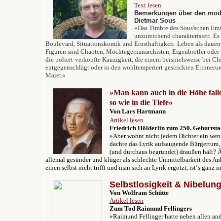
Text lesen
Bemerkungen über den mode
Dietmar Sous
»
Das Timbre des Sous'schen Erzä
unzureichend charakterisiert. Es
Boulevard, Situationskomik und Ernsthaftigkeit. Leben als dauer
Figuren sind Chaoten, Möchtegernanarchisten, Eigenbrötler oder 
die poliert-verkopfte Kauzigkeit, die einem beispielsweise bei Cl
entgegenschlägt oder in den wohltemperiert gestrickten Erinner
Maier.
«
»Man kann auch in die Höhe fall
so wie in die Tiefe«
Von Lars Hartmann
Artikel lesen
Friedrich Hölderlin zum 250. Geburtst
»Aber wohnt nicht jedem Dichter ein wen
dachte das Lyrik aufsaugende Bürgertum,
(und durchaus begründet) draußen hält? Ä
allemal gesünder und klüger als schlechte Unmittelbarkeit des An
einen selbst nicht trifft und man sich an Lyrik ergötzt, istʼs ganz i
Selbstlosigkeit & Nibelun
Von Wolfram Schütte
Artikel lesen
Zum Tod Raimund Fellingers
»Raimund Fellinger hatte neben allen an