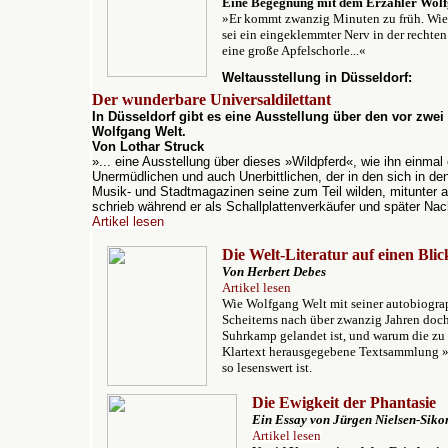
Eine Begegnung mit dem Erzähler Wolf
»Er kommt zwanzig Minuten zu früh. Wie e
sei ein eingeklemmter Nerv in der rechten 
eine große Apfelschorle...«
Weltausstellung in Düsseldorf:
Der wunderbare Universaldilettant
In Düsseldorf gibt es eine Ausstellung über den vor zwei
Wolfgang Welt.
Von Lothar Struck
»
...
eine Ausstellung über dieses »Wildpferd«, wie ihn einmal
Unermüdlichen und auch Unerbittlichen, der in den sich in de
Musik- und Stadtmagazinen seine zum Teil wilden, mitunter a
schrieb während er als Schallplattenverkäufer und später Nac
Artikel lesen
Die Welt-Literatur auf einen Blic
Von Herbert Debes
Artikel lesen
Wie Wolfgang Welt mit seiner autobiogra
Scheiterns nach über zwanzig Jahren doch
Suhrkamp gelandet ist, und warum die zu 
Klartext herausgegebene Textsammlung »
so lesenswert ist.
Die Ewigkeit der Phantasie
Ein Essay von Jürgen Nielsen-Sik
Artikel lesen