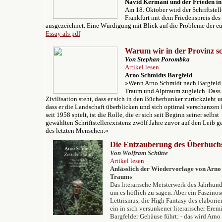
Navid Kermani und der Frieden in
Am 18. Oktober wird der Schriftstel
Frankfurt mit dem Friedenspreis de
ausgezeichnet. Eine Würdigung mit Blick auf die Probleme der e
Essay als pdf
Warum wir in der Provinz s
Von Stephan Porombka
Artikel lesen
Arno
Schmidts Bargfeld
»Wenn Arno Schmidt nach Bargfeld zi
Traum und Alptraum zugleich. Dass 
Zivilisation steht, dass er sich in den Bücherbunker zurückzieht u
dass er die Landschaft überblicken und sich optimal verschanze
seit 1958 spielt, ist die Rolle, die er sich seit Beginn seiner selbst
gewählten Schriftstellerexistenz zwölf Jahre zuvor auf den Leib g
des letzten Menschen.«
Die Entzauberung des Überbuch
Von Wolfram Schütte
Artikel lesen
Anlässlich der Wiedervorlage von Arno 
Traum«
Das literarische Meisterwerk des Jahrhunde
um es höflich zu sagen. Aber ein Faszin
Lettrismus, die High Fantasy des elaborie
ein in sich versunkener literarischer Erem
Bargfelder Gehäuse führt: - das wird Arn