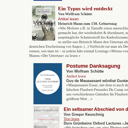
Ein Typus wird entdeckt
Von Wolfram Schütte
Artikel lesen
Heinrich Mann zum 150. Geburtstag
»Wie Moliere z.B. in Tartuffe einen menschl
gemacht hat, der wiederkehrt & überdauert, s
ursprüngliche Schmierstoff des Katholizismu
so stellte uns Heinrich Mann den Untertan als
deutschen Erscheinung vor Augen. (...) Vielleicht tut man als D
wissen, wer man ist – in jedem Jahr einmal Lessings »Minna v
Manns »Der Untertan« zu lesen.«
Postume Danksagung
Von Wolfram Schütte
Artikel lesen
Guy de Maupassant würdigt Gustav
»
Maupassants Essay, mit dem er auch de
falschen Flaubert-Freundes Du Camp wid
aus verschiedenen Gründen für Flaubert-
größtem Wert ...
«
Ein seltsamer Abschied von de
Von Gregor Keuschnig
Text lesen
Durs Grünbeins
Oxford Lectures
»
Je
»Wir bemühen uns um eine Photosynth