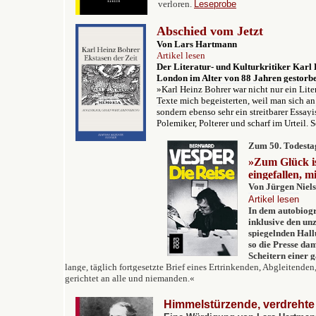
verloren.
Leseprobe
Abschied vom Jetzt
Von Lars Hartmann
Artikel lesen
Der Literatur- und Kulturkritiker Karl 
London im Alter von 88 Jahren gestorb
»Karl Heinz Bohrer war nicht nur ein Lite
Texte mich begeisterten, weil man sich an
sondern ebenso sehr ein streitbarer Essay
Polemiker, Polterer und scharf im Urteil.
Zum 50. Todesta
»Zum Glück ist
eingefallen, m
Von Jürgen Niel
Artikel lesen
In dem autobiogr
inklusive den un
spiegelnden Hall
so die Presse dam
Scheitern einer 
lange, täglich fortgesetzte Brief eines Ertrinkenden, Abgleitenden,
gerichtet an alle und niemanden.«
Himmelstürzende, verdrehte