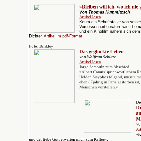
»Bleiben will ich, wo ich nie
Von Thomas Hummitzsch
Artikel lesen
Kaum ein Schriftsteller von seinem
Vergessenheit geraten, wie Thom
und ein Kinofilm nähern sich dem
Dichter.
Artikel im pdf-Format
Foto:
Dinkley
Das geglückte Leben
on Wolfram Schütte
V
Artikel lesen
Jorge Semprún zum Abschied.
»A
lbert Camus' sprichwörtlichem 
Helden Sisyphos folgend, müsste ma
eben 87jährig in Paris gestorben ist,
Menschen vorstellen.«
Di
Di
an
Me
Vo
Ar
»K
und der liebe Gott erwarten mich zum Kaffee«.