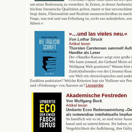
um seine Bedeutung zu verstehen. In Zeiten, in denen Authentizi
höchste literarische Qualitäten gelten, mutet er fast unverschämt
liegt darin, Fiktionalität und Realität ununterscheidbar zu mac
Frage, was real und was Erfindung ist, nicht nur aufzuheben, s
führen.
«
»…und las vieles neu.«
Von Lothar Struck
Artikel lesen
Thorsten Carstensen sammelt Aufs
Handke als Leser
Der »Handke-Kanon« zeigt eine große ä
Wie kann jemand, der Gerhard Meier sch
Wolfgang Welt goutieren? Warum hört
Zurückhaltendes von der Literatur Kna
wie Welt ein chronologisches und prak
Erzählen praktiziert? Welche Kriterien legt ein Vielleser wie Pe
und »Förderung« von Autoren an?
Leseprobe
Akademische Festreden
Von Wolfgang Bock
Artikel lesen
Umberto Ecos Redensammlung
»
De
als notwendige intellektuelle Impfu
So handlich wie es ist, so sind seine Au
banal und zu unterschätzen. Sie haben, 
Vergeblichkeit der Aufklärung, ihre Gültig