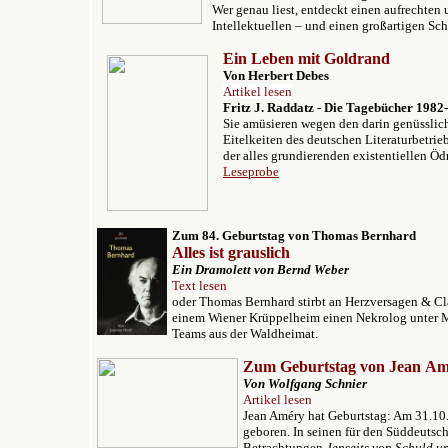
Wer genau liest, entdeckt einen aufrechte
Intellektuellen – und einen großartigen Schr
Ein
Leben
mit Goldrand
Von Herbert Debes
Artikel lesen
Fritz J. Raddatz -
Die Tagebücher 1982
Sie amüsieren wegen den darin genüsslich
Eitelkeiten des deutschen Literaturbetri
der alles grundierenden existentiellen Öd
Leseprobe
Zum 84. Geburtstag von Thomas Bernhard
Alles ist grauslich
Ein Dramolett von Bernd Weber
Text lesen
oder Thomas Bernhard stirbt an Herzversagen & Cl
einem Wiener Krüppelheim einen Nekrolog unter Mi
Teams aus der Waldheimat.
Zum Geburtstag von Jean A
Von Wolfgang Schnier
Artikel lesen
Jean Améry hat Geburtstag: Am 31.10
geboren. In seinen für den Süddeuts
Betrachtungen
Jenseits von Schuld u