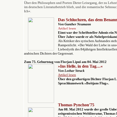
Über den Philosophen und Poeten Dieter Leisegang, der zu Lebzei
im deutschen Literaturbetrieb blieb, und die
romantische
Sehnsuch
Ich«
.
Das Schluchzen, das dem Benann
Von Gunther Neumann
Artikel lesen
Einst war der Schriftsteller Adonis ein 
Über Jahre wurde er als Nobelpreiskand
Als Kritiker des syrischen Aufstandes steh
Rampenlicht. »Der Wald der Liebe in uns
Liebeslyrik des 84jährigen Intellektuell
arabischen Dichters der Gegenwart.
Z
um 75. Geburtstag von
Florjan Lipuš
am 04. Mai 2012
»Ins Helle, in den Tag…«
Von Lothar Struck
Artikel lesen
Über den großartigen Dichter Florjan L
Sprachkunstwerk »Boštjans Flug«.
Thomas Pynchon'75
Am 08. Mai 2012 wurde der große Unbe
zeitgenössischen Weltliteratur, Thomas 