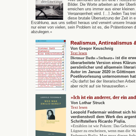
Bilder. Die Worte arbeiten an der Überli
erreichen uns immer aus einer kleinen 
Vergangenheit wird. […] Jeden Tag tre
diese brutale Übersetzung der Zeit in e
Erzählung, aus uns selbst heraus und verwirrt unsere Imagin
nur einer von vielen, sein Problem ist es, die Prätentionen
abzulegen.
«
Realismus, Antirealismus 
Von Gregor Keuschnig
Text lesen
Dietmar Daths
»
Stehsatz
«
ist die erw
überarbeitete Version eines Kläru
persönlicher und allgemein literar
Autor im Januar 2020 in Göttingen 
Poetikvorlesung unternommen hat
»
Du darfst bei der literarischen Arbe
aber nicht auf sie hinauswollen.
«
»Ich ist ein anderer, der ein and
Von Lothar Struck
Text lesen
Leopold Federmair widmet sich h
verdienstvoll dem Werk des argen
Schriftstellers Ricardo Piglia.
»
Erzählen ist wie Pokern: Das Geheimnis
Lügner zu erscheinen, wenn man die Wa
Federmair Piglia. Man muss diesen Aph