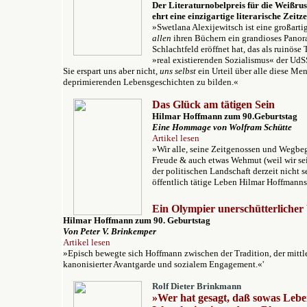
Der Literaturnobelpreis für die Weißrus
ehrt eine einzigartige literarische Zeitz
»Swetlana Alexijewitsch ist eine großarti
allen
ihren Büchern ein grandioses Panor
Schlachtfeld eröffnet hat, das als ruinös
»real existierenden Sozialismus« der UdS
Sie erspart uns aber nicht,
uns selbst
ein Urteil über alle diese Me
deprimierenden Lebensgeschichten zu bilden.«
Das Glück am tätigen Sein
Hilmar Hoffmann zum 90.Geburtstag
Eine Hommage v
on Wolfram Schütte
Artikel lesen
»Wir alle, seine Zeitgenossen und Wegbegl
Freude & auch etwas Wehmut (weil wir sei
der politischen Landschaft derzeit nicht 
öffentlich tätige Leben Hilmar Hoffmanns
Ein Olympier unerschütterlicher V
Hilmar Hoffmann zum 90. Geburtstag
V
on Peter V. Brinkemper
Artikel lesen
»Episch bewegte sich Hoffmann zwischen der Tradition, der mittle
kanonisierter Avantgarde und sozialem Engagement.«'
Rolf Dieter Brinkmann
»Wer hat gesagt, daß sowas Leben