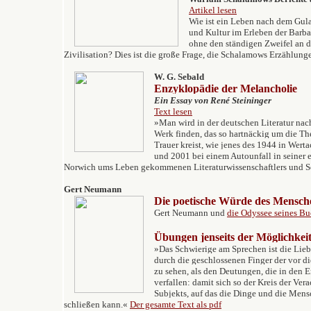
Artikel lesen
Wie ist ein Leben nach dem Gul
und Kultur im Erleben der Barbar
ohne den ständigen Zweifel an 
Zivilisation? Dies ist die große Frage, die Schalamows Erzählung
W. G. Sebald
Enzyklopädie der Melancholie
Ein Essay von René Steininger
Text lesen
»Man wird in der deutschen Literatur nach
Werk finden, das so hartnäckig um die T
Trauer kreist, wie jenes des 1944 in Wer
und 2001 bei einem Autounfall in seiner
Norwich ums Leben gekommenen Literaturwissenschaftlers und Sch
Gert Neumann
Die poetische Würde des Mensch
Gert Neumann und
die Odyssee seines Bu
Übungen jenseits der Möglichkei
»Das Schwierige am Sprechen ist die Liebe,
durch die geschlossenen Finger der vor 
zu sehen, als den Deutungen, die in den 
verfallen: damit sich so der Kreis der Ver
Subjekts, auf das die Dinge und die Mens
schließen kann.«
Der gesamte Text als pdf