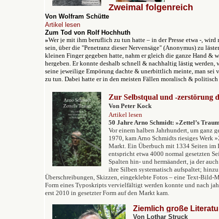
Zweimal folgenreich
Von Wolfram Schütte
Artikel lesen
Zum Tod von Rolf Hochhuth
»
Wer je mit ihm beruflich zu tun hatte – in der Presse etwa -, w
sein, über die
"
Penetranz dieser Nervensäge
"
(Anonymus) zu läste
kleinen Finger gegeben hatte, nahm er gleich die ganze Hand & wo
hergeben. Er konnte deshalb schnell & nachhaltig lästig werden, w
seine jeweilige Empörung dachte & unerbittlich meinte, man sei ve
zu tun. Dabei hatte er in den meisten Fällen moralisch & politisc
Zur Selbstqual und -zerstörung 
Von Peter Kock
Artikel lesen
50 Jahre Arno Schmidt: »Zettel’s Trau
Vor einem halben Jahrhundert, um ganz ge
1970, kam Arno Schmidts riesiges Werk »
Markt. Ein Überbuch mit 1334 Seiten im 
entspricht etwa 4000 normal gesetzten Sei
Spalten hin- und hermäandert, ja der auc
ihre Silben systematisch aufspaltet; hin
Überschreibungen, Skizzen, eingeklebte Fotos – eine Text-Bild-M
Form eines Typoskripts vervielfältigt werden konnte und nach jah
erst 2010 in gesetzter Form auf den Markt kam.
Ziemlich große Literatu
Von Lothar Struck